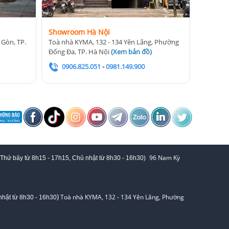
Showroom Hà Nội
 Gòn, TP.
Toà nhà KYMA, 132 - 134 Yên Lãng, Phường
Đống Đa, TP. Hà Nội
(
Xem bản đồ
)
0906.825.051
-
0981.149.900
96 Nam Kỳ
 Thứ bảy từ
8h15 - 17h15,
Chủ nhật từ 8
h30 - 16h30
)
)
Toà nhà KYMA, 132 - 134 Yên Lãng, Phường
hật từ 8
h30 - 16h30