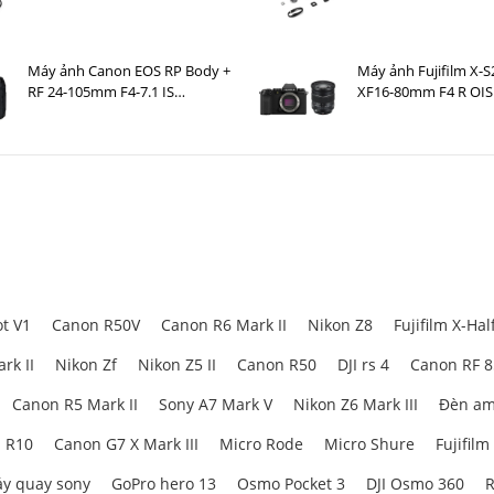
Case )
Máy ảnh Canon EOS RP Body +
Máy ảnh Fujifilm X-S
RF 24-105mm F4-7.1 IS
XF16-80mm F4 R OI
STM Nhập khẩu
t V1
Canon R50V
Canon R6 Mark II
Nikon Z8
Fujifilm X-Hal
rk II
Nikon Zf
Nikon Z5 II
Canon R50
DJI rs 4
Canon RF 
Canon R5 Mark II
Sony A7 Mark V
Nikon Z6 Mark III
Đèn am
 R10
Canon G7 X Mark III
Micro Rode
Micro Shure
Fujifilm
y quay sony
GoPro hero 13
Osmo Pocket 3
DJI Osmo 360
R