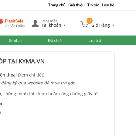
Trang chủ
Giới thiệu
Tin tức
Liên hệ
0
FlashSale
Đăng nhập
Tài khoản
Giỏ Hàng
29 Sản Phẩm
Gimbal
Đồ chơi
Lưu trữ
P TẠI KYMA.VN
ện thoại
(Xem chi tiết)
 đăng ký qua website để mua trả góp
n, chứng minh tài chính hoặc công chứng giấy tờ
P
5