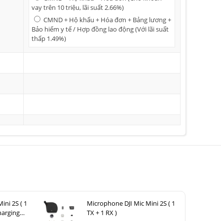
vay trên 10 triệu, lãi suất 2.66%)
CMND + Hộ khẩu + Hóa đơn + Bảng lương +
Bảo hiểm y tế / Hợp đồng lao động (Với lãi suất
thấp 1.49%)
ini 2S ( 1
Microphone DJI Mic Mini 2S ( 1
harging
TX + 1 RX )