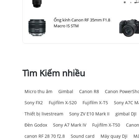
Ống kính Canon RF 35mm F1.8
Macro IS STM
Tìm Kiếm nhiều
Micro thu âm
Gimbal
Canon R8
Canon PowerSho
Sony FX2
Fujifilm X-S20
Fujifilm X-T5
Sony A7C Ma
Thiết bị livestream
Sony ZV E10 Mark II
gimbal DJI
Đèn Godox
Sony A7 Mark IV
Fujifilm X-T50
Canon
canon RF 28 70 f2.8
Sound card
Máy quay Dji
Má