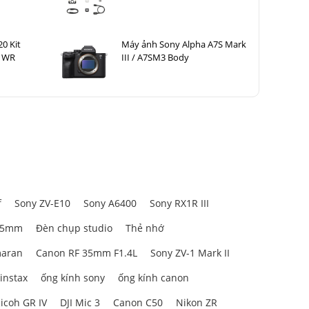
20 Kit
Máy ảnh Sony Alpha A7S Mark
S WR
III / A7SM3 Body
f
Sony ZV-E10
Sony A6400
Sony RX1R III
85mm
Đèn chụp studio
Thẻ nhớ
aran
Canon RF 35mm F1.4L
Sony ZV-1 Mark II
 instax
ống kính sony
ống kính canon
icoh GR IV
DJI Mic 3
Canon C50
Nikon ZR