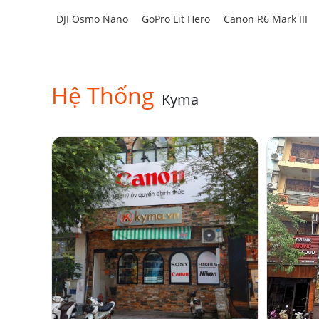
DJI Osmo Nano
GoPro Lit Hero
Canon R6 Mark III
Hệ Thống
Kyma