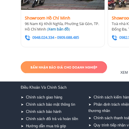
Showroom Hồ Chí Minh
Showroo
96 Nam Kỳ Khởi Nghĩa, Phường Sài Gòn, TP.
Toà nhà K
Hồ Chí Minh
(
Xem bản đồ
)
Đống Đa, 
0948.024.334
-
0909.688.485
0982.
XEM 
Điều Khoản Và Chính Sách
Chính sách giao hàng
Chính sách kiểm hà
➤
➤
Chính sách bảo mật thông tin
Phân định trách nhi
➤
➤
thương nhân
Chính sách bảo hành
➤
Chính sách thanh to
➤
Chính sách đổi trả và hoàn tiền
➤
Quy trình tiếp nhận v
➤
Hướng dẫn mua trả góp
➤