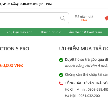
, VP Đà Nẵng: 0984.895.050 (8h - 19h)
Mã giảm giá
tlk
0 Mã
Phụ kiện máy ảnh
Thiết bị Studio
Âm thanh & livestream
CTION 5 PRO
ƯU ĐIỂM MUA TRẢ GÓ
Duyệt hồ sơ trả góp qua đi
360,000 VNĐ
Khách hàng chỉ cần ở nhà,
Không cần thế chấp tài sả
TỔNG ĐÀI TƯ VẤN TRẢ GÓ
Hồ Chí Minh :
0909.688.48
Hà Nội :
0981.032.200