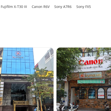
Fujifilm X-T30 III
Canon R6V
Sony A7R6
Sony FX5