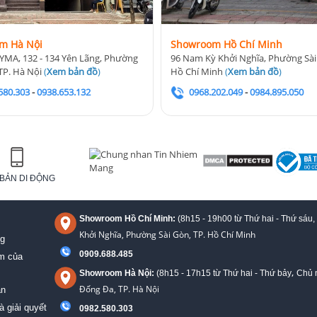
m Hà Nội
Showroom Hồ Chí Minh
YMA, 132 - 134 Yên Lãng, Phường
96 Nam Kỳ Khởi Nghĩa, Phường Sài
TP. Hà Nội
(
Xem bản đồ
)
Hồ Chí Minh
(
Xem bản đồ
)
580.303
-
0938.653.132
0968.202.049
-
0984.895.050
BẢN DI ĐỘNG
Showroom Hồ Chí Minh:
(8h15 - 19h00 từ
Thứ hai - Thứ sáu,
Khởi Nghĩa, Phường Sài Gòn, TP. Hồ Chí Minh
ng
0909.688.485
ệm của
,
Showroom Hà Nội:
(8h15 - 17h15 từ Thứ hai - Thứ bảy
Chủ n
Đống Đa, TP. Hà Nội
án
à giải quyết
0982.580.303