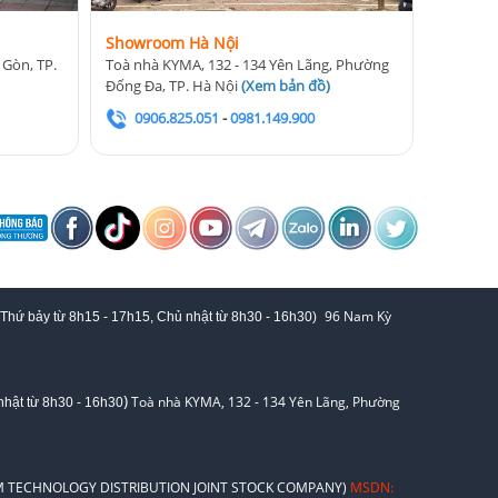
Showroom Hà Nội
 Gòn, TP.
Toà nhà KYMA, 132 - 134 Yên Lãng, Phường
Đống Đa, TP. Hà Nội
(
Xem bản đồ
)
0906.825.051
-
0981.149.900
96 Nam Kỳ
 Thứ bảy từ
8h15 - 17h15,
Chủ nhật từ 8
h30 - 16h30
)
)
Toà nhà KYMA, 132 - 134 Yên Lãng, Phường
hật từ 8
h30 - 16h30
 TECHNOLOGY DISTRIBUTION JOINT STOCK COMPANY)
MSDN: