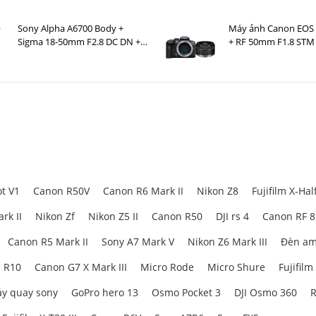
Sony Alpha A6700 Body +
Máy ảnh Canon EOS
Sigma 18-50mm F2.8 DC DN +
+ RF 50mm F1.8 STM
DJI RS 4 Mini
t V1
Canon R50V
Canon R6 Mark II
Nikon Z8
Fujifilm X-Hal
rk II
Nikon Zf
Nikon Z5 II
Canon R50
DJI rs 4
Canon RF 
Canon R5 Mark II
Sony A7 Mark V
Nikon Z6 Mark III
Đèn am
 R10
Canon G7 X Mark III
Micro Rode
Micro Shure
Fujifilm
y quay sony
GoPro hero 13
Osmo Pocket 3
DJI Osmo 360
R