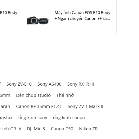
 R10 Body
Máy ảnh Canon EOS R10 Body
+ Ngàm chuyển Canon EF sang
EOS R (EF-EOS R)
f
Sony ZV-E10
Sony A6400
Sony RX1R III
85mm
Đèn chụp studio
Thẻ nhớ
aran
Canon RF 35mm F1.4L
Sony ZV-1 Mark II
 instax
ống kính sony
ống kính canon
icoh GR IV
DJI Mic 3
Canon C50
Nikon ZR