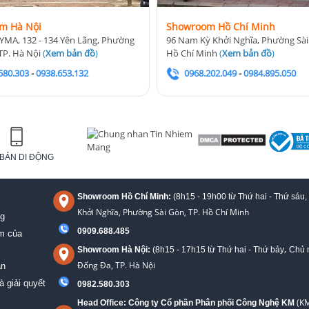
m Hà Nội
Showroom Hồ Chí Minh
YMA, 132 - 134 Yên Lãng, Phường
96 Nam Kỳ Khởi Nghĩa, Phường Sài
TP. Hà Nội
(
Xem bản đồ
)
Hồ Chí Minh
(
Xem bản đồ
)
580.303
-
0938.653.132
0968.202.049
-
0984.895.050
BẢN DI ĐỘNG
Showroom Hồ Chí Minh:
(8h15 - 19h00 từ
Thứ hai - Thứ sáu,
Khởi Nghĩa, Phường Sài Gòn, TP. Hồ Chí Minh
ng
0909.688.485
ệm của
,
Showroom Hà Nội:
(8h15 - 17h15 từ Thứ hai - Thứ bảy
Chủ n
Đống Đa, TP. Hà Nội
án
à giải quyết
0982.580.303
(KM
Head Office: Công ty Cổ phần Phân phối Công Nghệ KM