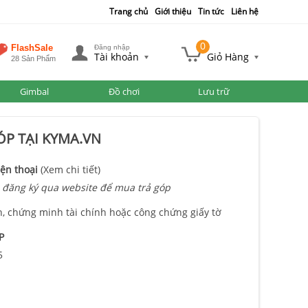
Trang chủ
Giới thiệu
Tin tức
Liên hệ
0
FlashSale
Đăng nhập
Tài khoản
Giỏ Hàng
28 Sản Phẩm
Gimbal
Đồ chơi
Lưu trữ
P TẠI KYMA.VN
ện thoại
(Xem chi tiết)
 đăng ký qua website để mua trả góp
n, chứng minh tài chính hoặc công chứng giấy tờ
P
5