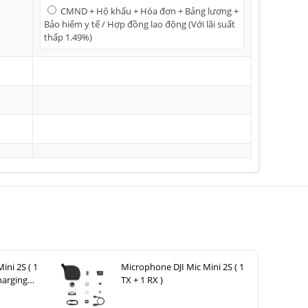
CMND + Hộ khẩu + Hóa đơn + Bảng lương +
Bảo hiểm y tế / Hợp đồng lao động (Với lãi suất
thấp 1.49%)
ini 2S ( 1
Microphone DJI Mic Mini 2S ( 1
harging
TX + 1 RX )