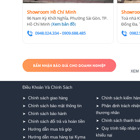
Showroom Hồ Chí Minh
Showroo
96 Nam Kỳ Khởi Nghĩa, Phường Sài Gòn, TP.
Toà nhà K
Hồ Chí Minh
(
Xem bản đồ
)
Đống Đa, 
0948.024.334
-
0909.688.485
0982.
XEM 
Điều Khoản Và Chính Sách
Chính sách giao hàng
Chính sách kiểm hà
➤
➤
Chính sách bảo mật thông tin
Phân định trách nhi
➤
➤
thương nhân
Chính sách bảo hành
➤
Chính sách thanh to
➤
Chính sách đổi trả và hoàn tiền
➤
Quy trình tiếp nhận v
➤
Hướng dẫn mua trả góp
➤
khiếu nại
Hướng dẫn mua hàng tại Kyma
➤