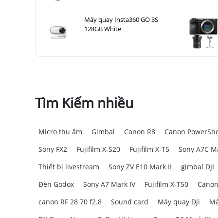
Máy quay Insta360 GO 3S
128GB White
Tìm Kiếm nhiều
Micro thu âm
Gimbal
Canon R8
Canon PowerSho
Sony FX2
Fujifilm X-S20
Fujifilm X-T5
Sony A7C Ma
Thiết bị livestream
Sony ZV E10 Mark II
gimbal DJI
Đèn Godox
Sony A7 Mark IV
Fujifilm X-T50
Canon
canon RF 28 70 f2.8
Sound card
Máy quay Dji
Má