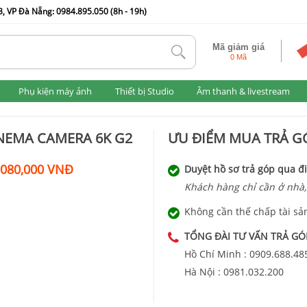
, VP Đà Nẵng: 0984.895.050 (8h - 19h)
Mã giảm giá
tlk
0 Mã
Phụ kiện máy ảnh
Thiết bị Studio
Âm thanh & livestream
NEMA CAMERA 6K G2
ƯU ĐIỂM MUA TRẢ GÓ
,080,000 VNĐ
Duyệt hồ sơ trả góp qua đi
Khách hàng chỉ cần ở nhà,
Không cần thế chấp tài sả
TỔNG ĐÀI TƯ VẤN TRẢ GÓ
Hồ Chí Minh :
0909.688.48
Hà Nội :
0981.032.200