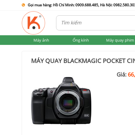
Gọi mua hàng: Hồ Chí Minh: 0909.688.485, Hà Nội: 0982.580.303
Máy ảnh
Ống kính
Máy quay phim
MÁY QUAY BLACKMAGIC POCKET CI
Giá:
66