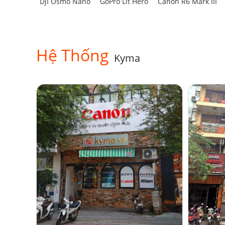
DJI Osmo Nano
GoPro Lit Hero
Canon R6 Mark III
Hệ Thống
Kyma