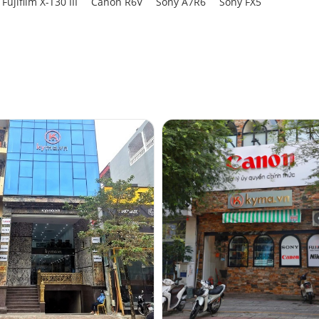
Fujifilm X-T30 III
Canon R6V
Sony A7R6
Sony FX5