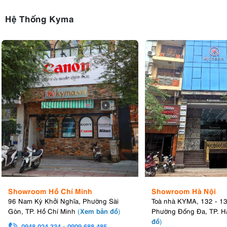
Hệ Thống Kyma
Showroom Hồ Chí Minh
Showroom Hà Nội
96 Nam Kỳ Khởi Nghĩa, Phường Sài
Toà nhà KYMA, 132 - 1
Xem bản đồ
Gòn, TP. Hồ Chí Minh
(
)
Phường Đống Đa, TP. H
đồ
)
0948.024.334
-
0909.688.485