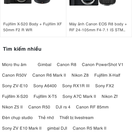
Fujifilm X-S20 Body + Fujifilm XF
Máy ảnh Canon EOS R8 body +
50mm F2 R WR
RF 24-105mm F4-7.1 IS STM
Nhập khẩu
Tìm kiếm nhiều
Micro thu âm
Gimbal
Canon R8
Canon PowerShot V1
Canon R50V
Canon R6 Mark II
Nikon Z8
Fujifilm X-Half
Sony ZV-E10
Sony A6400
Sony RX1R III
Sony FX2
Fujifilm X-S20
Fujifilm X-T5
Sony A7C Mark II
Nikon Zf
Nikon Z5 II
Canon R50
DJI rs 4
Canon RF 85mm
Đèn chụp studio
Thẻ nhớ
Thiết bị livestream
Sony ZV E10 Mark II
gimbal DJI
Canon R5 Mark II