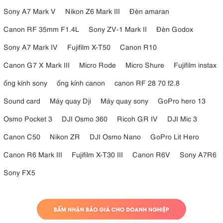
Sony A7 Mark V
Nikon Z6 Mark III
Đèn amaran
Canon RF 35mm F1.4L
Sony ZV-1 Mark II
Đèn Godox
Sony A7 Mark IV
Fujifilm X-T50
Canon R10
Canon G7 X Mark III
Micro Rode
Micro Shure
Fujifilm instax
ống kính sony
ống kính canon
canon RF 28 70 f2.8
Sound card
Máy quay Dji
Máy quay sony
GoPro hero 13
Osmo Pocket 3
DJI Osmo 360
Ricoh GR IV
DJI Mic 3
Canon C50
Nikon ZR
DJI Osmo Nano
GoPro Lit Hero
Canon R6 Mark III
Fujifilm X-T30 III
Canon R6V
Sony A7R6
Sony FX5