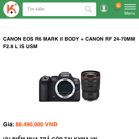
0
Menu
CANON EOS R6 MARK II BODY + CANON RF 24-70MM
F2.8 L IS USM
Giá:
88,490,000 VNĐ
ƯU ĐIỂM MUA TRẢ GÓP TẠI KYMA.VN