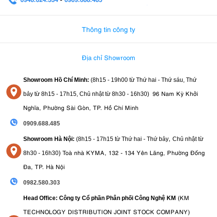
0982.580.303
-
0938
Thông tin công ty
Địa chỉ Showroom
Showroom Hồ Chí Minh:
(8h15 - 19h00 từ
Thứ hai - Thứ sáu, Thứ
96 Nam Kỳ Khởi
bảy từ
8h15 - 17h15,
Chủ nhật từ 8
h30 - 16h30
)
Nghĩa, Phường Sài Gòn, TP. Hồ Chí Minh
0909.688.485
,
Showroom Hà Nội:
(8h15 - 17h15 từ Thứ hai - Thứ bảy
Chủ nhật từ
)
Toà nhà KYMA, 132 - 134 Yên Lãng, Phường Đống
8
h30 - 16h30
Đa, TP. Hà Nội
0982.580.303
(KM
Head Office: Công ty Cổ phần Phân phối Công Nghệ KM
TECHNOLOGY DISTRIBUTION JOINT STOCK COMPANY)