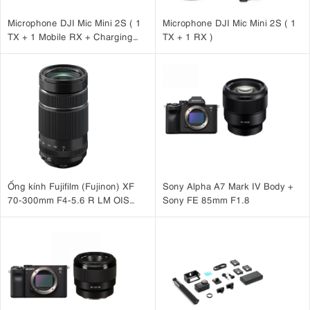
Microphone DJI Mic Mini 2S ( 1
Microphone DJI Mic Mini 2S ( 1
TX + 1 Mobile RX + Charging
TX + 1 RX )
Case )
Ống kính Fujifilm (Fujinon) XF
Sony Alpha A7 Mark IV Body +
70-300mm F4-5.6 R LM OIS
Sony FE 85mm F1.8
WR