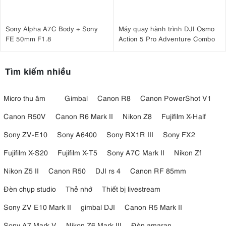
Sony Alpha A7C Body + Sony
Máy quay hành trình DJI Osmo
FE 50mm F1.8
Action 5 Pro Adventure Combo
Tìm kiếm nhiều
Micro thu âm
Gimbal
Canon R8
Canon PowerShot V1
Canon R50V
Canon R6 Mark II
Nikon Z8
Fujifilm X-Half
Sony ZV-E10
Sony A6400
Sony RX1R III
Sony FX2
Fujifilm X-S20
Fujifilm X-T5
Sony A7C Mark II
Nikon Zf
Nikon Z5 II
Canon R50
DJI rs 4
Canon RF 85mm
Đèn chụp studio
Thẻ nhớ
Thiết bị livestream
Sony ZV E10 Mark II
gimbal DJI
Canon R5 Mark II
Sony A7 Mark V
Nikon Z6 Mark III
Đèn amaran