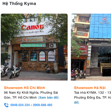
Hệ Thống Kyma
Showroom Hồ Chí Minh
Showroom Hà Nội
96 Nam Kỳ Khởi Nghĩa, Phường Sài
Toà nhà KYMA, 132 - 1
Xem bản đồ
Gòn, TP. Hồ Chí Minh
(
)
Phường Đống Đa, TP. H
đồ
)
0948.024.334
-
0909.688.485
0982.580.303
-
0938