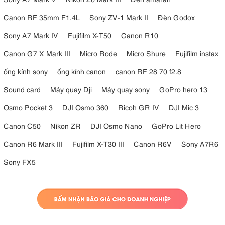
Canon RF 35mm F1.4L
Sony ZV-1 Mark II
Đèn Godox
Sony A7 Mark IV
Fujifilm X-T50
Canon R10
Canon G7 X Mark III
Micro Rode
Micro Shure
Fujifilm instax
ống kính sony
ống kính canon
canon RF 28 70 f2.8
Sound card
Máy quay Dji
Máy quay sony
GoPro hero 13
Osmo Pocket 3
DJI Osmo 360
Ricoh GR IV
DJI Mic 3
Canon C50
Nikon ZR
DJI Osmo Nano
GoPro Lit Hero
Canon R6 Mark III
Fujifilm X-T30 III
Canon R6V
Sony A7R6
Sony FX5