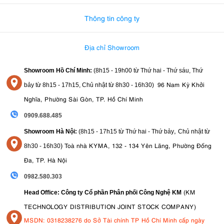
Thông tin công ty
Địa chỉ Showroom
Showroom Hồ Chí Minh:
(8h15 - 19h00 từ
Thứ hai - Thứ sáu, Thứ
96 Nam Kỳ Khởi
bảy từ
8h15 - 17h15,
Chủ nhật từ 8
h30 - 16h30
)
Nghĩa, Phường Sài Gòn, TP. Hồ Chí Minh
0909.688.485
,
Showroom Hà Nội:
(8h15 - 17h15 từ Thứ hai - Thứ bảy
Chủ nhật từ
)
Toà nhà KYMA, 132 - 134 Yên Lãng, Phường Đống
8
h30 - 16h30
Đa, TP. Hà Nội
0982.580.303
(KM
Head Office: Công ty Cổ phần Phân phối Công Nghệ KM
TECHNOLOGY DISTRIBUTION JOINT STOCK COMPANY)
MSDN: 0318238276 do Sở Tài chính TP Hồ Chí Minh cấp ngày