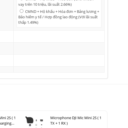
vay trên 10 triệu, lãi suất 2.66%)
CMND + Hộ khẩu + Hóa đơn + Bảng lương +
Bảo hiểm y tế / Hợp đồng lao động (Với lãi suất
thấp 1.49%)
ini 2S ( 1
Microphone DJI Mic Mini 2S ( 1
harging
TX + 1 RX )