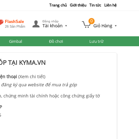
Trang chủ
Giới thiệu
Tin tức
Liên hệ
0
FlashSale
Đăng nhập
Tài khoản
Giỏ Hàng
26 Sản Phẩm
Gimbal
Đồ chơi
Lưu trữ
P TẠI KYMA.VN
ện thoại
(Xem chi tiết)
 đăng ký qua website để mua trả góp
n, chứng minh tài chính hoặc công chứng giấy tờ
P
5