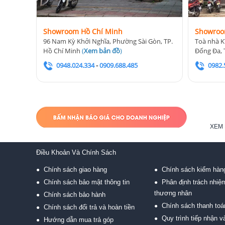
Showroom Hồ Chí Minh
Showroo
96 Nam Kỳ Khởi Nghĩa, Phường Sài Gòn, TP.
Toà nhà K
Hồ Chí Minh
(
Xem bản đồ
)
Đống Đa, 
0948.024.334
-
0909.688.485
0982.
XEM 
Điều Khoản Và Chính Sách
Chính sách giao hàng
Chính sách kiểm hàn
●
●
Chính sách bảo mật thông tin
Phân định trách nhiệ
●
●
thương nhân
Chính sách bảo hành
●
Chính sách thanh toá
●
Chính sách đổi trả và hoàn tiền
●
Quy trình tiếp nhận và
●
Hướng dẫn mua trả góp
●