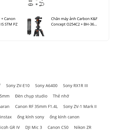
 + Canon
Chân máy ảnh Carbon K&F
 IS STM PZ
Concept O254C2 + BH-36
KF09.123
f
Sony ZV-E10
Sony A6400
Sony RX1R III
85mm
Đèn chụp studio
Thẻ nhớ
aran
Canon RF 35mm F1.4L
Sony ZV-1 Mark II
 instax
ống kính sony
ống kính canon
icoh GR IV
DJI Mic 3
Canon C50
Nikon ZR