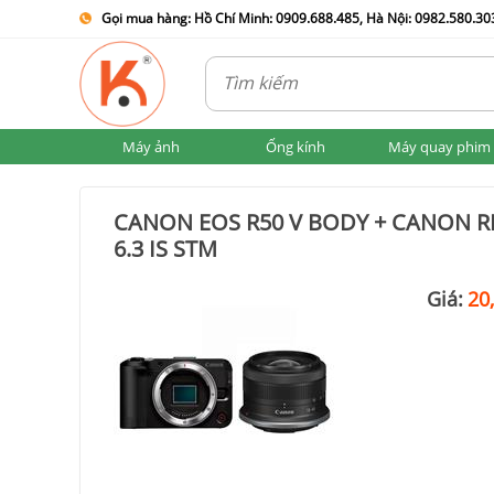
Gọi mua hàng: Hồ Chí Minh: 0909.688.485, Hà Nội: 0982.580.303
Máy ảnh
Ống kính
Máy quay phim
CANON EOS R50 V BODY + CANON RF
6.3 IS STM
Giá:
20