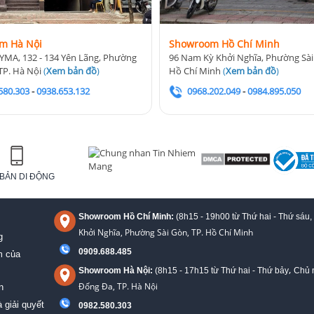
m Hà Nội
Showroom Hồ Chí Minh
YMA, 132 - 134 Yên Lãng, Phường
96 Nam Kỳ Khởi Nghĩa, Phường Sài
TP. Hà Nội
(
Xem bản đồ
)
Hồ Chí Minh
(
Xem bản đồ
)
580.303
-
0938.653.132
0968.202.049
-
0984.895.050
BẢN DI ĐỘNG
Showroom Hồ Chí Minh:
(8h15 - 19h00 từ
Thứ hai - Thứ sáu,
Khởi Nghĩa, Phường Sài Gòn, TP. Hồ Chí Minh
g
0909.688.485
m của
,
Showroom Hà Nội:
(8h15 - 17h15 từ Thứ hai - Thứ bảy
Chủ n
Đống Đa, TP. Hà Nội
n
 giải quyết
0982.580.303