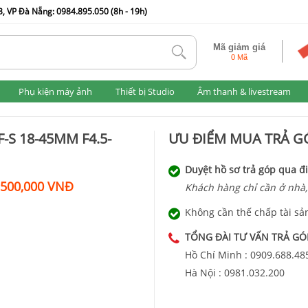
, VP Đà Nẵng: 0984.895.050 (8h - 19h)
Mã giảm giá
tlk
0 Mã
Phụ kiện máy ảnh
Thiết bị Studio
Âm thanh & livestream
-S 18-45MM F4.5-
ƯU ĐIỂM MUA TRẢ GÓ
Duyệt hồ sơ trả góp qua đi
,500,000 VNĐ
Khách hàng chỉ cần ở nhà,
Không cần thế chấp tài sả
TỔNG ĐÀI TƯ VẤN TRẢ GÓ
Hồ Chí Minh :
0909.688.48
Hà Nội :
0981.032.200