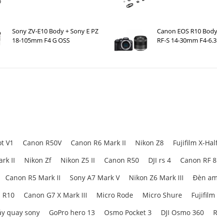
Case )
Sony ZV-E10 Body + Sony E PZ
Canon EOS R10 Body
18-105mm F4 G OSS
RF-S 14-30mm F4-6.3
t V1
Canon R50V
Canon R6 Mark II
Nikon Z8
Fujifilm X-Hal
rk II
Nikon Zf
Nikon Z5 II
Canon R50
DJI rs 4
Canon RF 
Canon R5 Mark II
Sony A7 Mark V
Nikon Z6 Mark III
Đèn am
 R10
Canon G7 X Mark III
Micro Rode
Micro Shure
Fujifilm
y quay sony
GoPro hero 13
Osmo Pocket 3
DJI Osmo 360
R