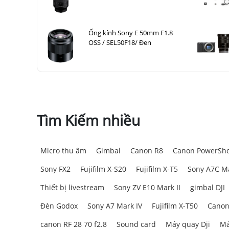
Ống kính Sony E 50mm F1.8
OSS / SEL50F18/ Đen
Tìm Kiếm nhiều
Micro thu âm
Gimbal
Canon R8
Canon PowerSho
Sony FX2
Fujifilm X-S20
Fujifilm X-T5
Sony A7C Ma
Thiết bị livestream
Sony ZV E10 Mark II
gimbal DJI
Đèn Godox
Sony A7 Mark IV
Fujifilm X-T50
Canon
canon RF 28 70 f2.8
Sound card
Máy quay Dji
Má