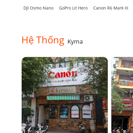
DJI Osmo Nano
GoPro Lit Hero
Canon R6 Mark III
Hệ Thống
Kyma