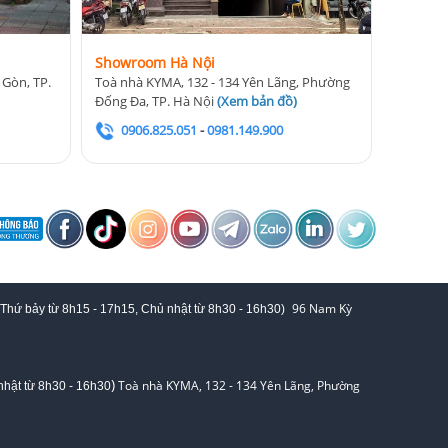
Showroom Hà Nội
 Gòn, TP.
Toà nhà KYMA, 132 - 134 Yên Lãng, Phường
Đống Đa, TP. Hà Nội
(
Xem bản đồ
)
0906.825.051
-
0981.149.900
96 Nam Kỳ
 Thứ bảy từ
8h15 - 17h15,
Chủ nhật từ 8
h30 - 16h30
)
)
Toà nhà KYMA, 132 - 134 Yên Lãng, Phường
hật từ 8
h30 - 16h30