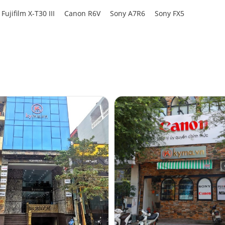
Fujifilm X-T30 III
Canon R6V
Sony A7R6
Sony FX5