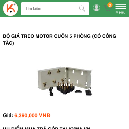
0
Menu
BỘ GIÁ TREO MOTOR CUỐN 5 PHÔNG (CÓ CÔNG
TẮC)
Giá:
6,390,000 VNĐ
ƯU ĐIỂM MUA TRẢ GÓP TẠI KYMA.VN