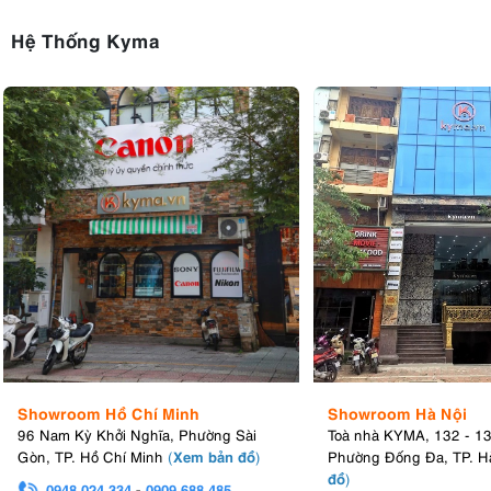
Hệ Thống Kyma
Showroom Hồ Chí Minh
Showroom Hà Nội
96 Nam Kỳ Khởi Nghĩa, Phường Sài
Toà nhà KYMA, 132 - 1
Xem bản đồ
Gòn, TP. Hồ Chí Minh
(
)
Phường Đống Đa, TP. H
đồ
)
0948.024.334
-
0909.688.485