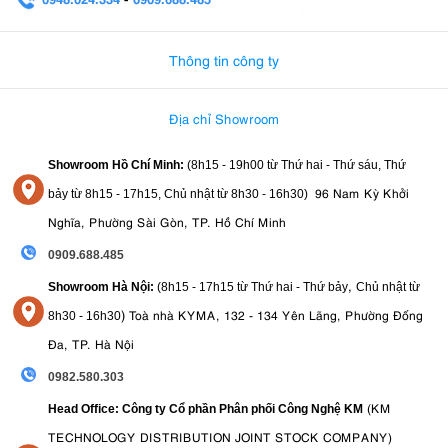
0982.580.303
-
0938
Thông tin công ty
Địa chỉ Showroom
Showroom Hồ Chí Minh:
(8h15 - 19h00 từ
Thứ hai - Thứ sáu, Thứ
96 Nam Kỳ Khởi
bảy từ
8h15 - 17h15,
Chủ nhật từ 8
h30 - 16h30
)
Nghĩa, Phường Sài Gòn, TP. Hồ Chí Minh
0909.688.485
,
Showroom Hà Nội:
(8h15 - 17h15 từ Thứ hai - Thứ bảy
Chủ nhật từ
)
Toà nhà KYMA, 132 - 134 Yên Lãng, Phường Đống
8
h30 - 16h30
Đa, TP. Hà Nội
0982.580.303
(KM
Head Office: Công ty Cổ phần Phân phối Công Nghệ KM
TECHNOLOGY DISTRIBUTION JOINT STOCK COMPANY)