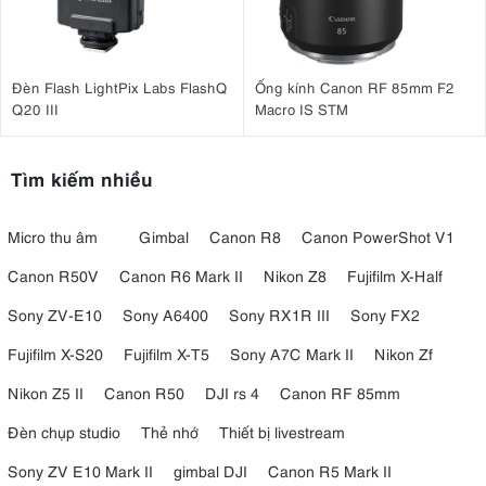
Đèn Flash LightPix Labs FlashQ
Ống kính Canon RF 85mm F2
Q20 III
Macro IS STM
Tìm kiếm nhiều
Micro thu âm
Gimbal
Canon R8
Canon PowerShot V1
Canon R50V
Canon R6 Mark II
Nikon Z8
Fujifilm X-Half
Sony ZV-E10
Sony A6400
Sony RX1R III
Sony FX2
Fujifilm X-S20
Fujifilm X-T5
Sony A7C Mark II
Nikon Zf
Nikon Z5 II
Canon R50
DJI rs 4
Canon RF 85mm
Đèn chụp studio
Thẻ nhớ
Thiết bị livestream
Sony ZV E10 Mark II
gimbal DJI
Canon R5 Mark II