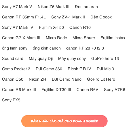
Sony A7 Mark V
Nikon Z6 Mark III
Đèn amaran
Canon RF 35mm F1.4L
Sony ZV-1 Mark II
Đèn Godox
Sony A7 Mark IV
Fujifilm X-T50
Canon R10
Canon G7 X Mark III
Micro Rode
Micro Shure
Fujifilm instax
ống kính sony
ống kính canon
canon RF 28 70 f2.8
Sound card
Máy quay Dji
Máy quay sony
GoPro hero 13
Osmo Pocket 3
DJI Osmo 360
Ricoh GR IV
DJI Mic 3
Canon C50
Nikon ZR
DJI Osmo Nano
GoPro Lit Hero
Canon R6 Mark III
Fujifilm X-T30 III
Canon R6V
Sony A7R6
Sony FX5