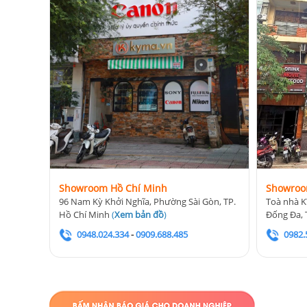
Showroom Hồ Chí Minh
Showroo
96 Nam Kỳ Khởi Nghĩa, Phường Sài Gòn, TP.
Toà nhà K
Hồ Chí Minh
(
Xem bản đồ
)
Đống Đa, 
0948.024.334
-
0909.688.485
0982.