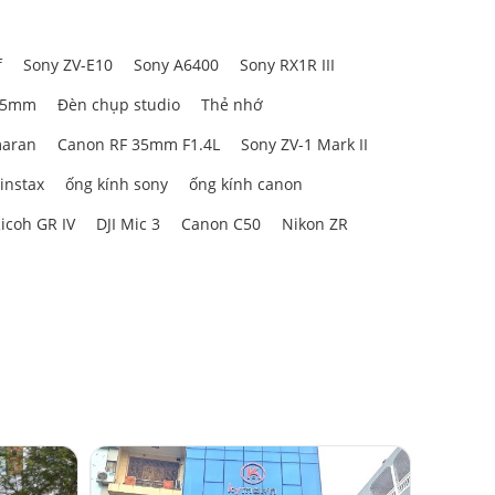
f
Sony ZV-E10
Sony A6400
Sony RX1R III
85mm
Đèn chụp studio
Thẻ nhớ
aran
Canon RF 35mm F1.4L
Sony ZV-1 Mark II
 instax
ống kính sony
ống kính canon
icoh GR IV
DJI Mic 3
Canon C50
Nikon ZR