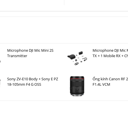
Microphone DJI Mic Mini 2S
Microphone DJI Mic M
Transmitter
TX + 1 Mobile RX + C
Case )
Sony ZV-E10 Body + Sony E PZ
Ống kính Canon RF
18-105mm F4 G OSS
F1.4L VCM