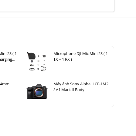
ini 2S ( 1
Microphone DJI Mic Mini 2S ( 1
harging
TX + 1 RX )
 24mm
Máy ảnh Sony Alpha ILCE-1M2
/ A1 Mark II Body