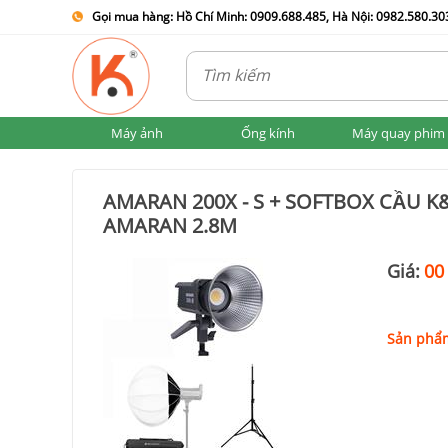
Gọi mua hàng: Hồ Chí Minh: 0909.688.485, Hà Nội: 0982.580.303
Máy ảnh
Ống kính
Máy quay phim
AMARAN 200X - S + SOFTBOX CẦU 
AMARAN 2.8M
Giá:
00
Sản phẩm