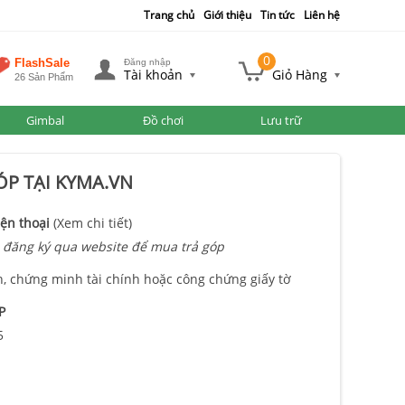
Trang chủ
Giới thiệu
Tin tức
Liên hệ
0
FlashSale
Đăng nhập
Tài khoản
Giỏ Hàng
26 Sản Phẩm
Gimbal
Đồ chơi
Lưu trữ
P TẠI KYMA.VN
ện thoại
(Xem chi tiết)
 đăng ký qua website để mua trả góp
n, chứng minh tài chính hoặc công chứng giấy tờ
P
5