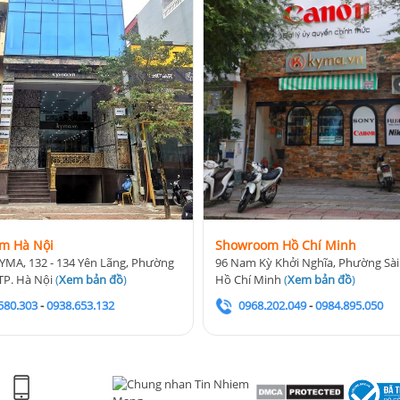
m Hà Nội
Showroom Hồ Chí Minh
YMA, 132 - 134 Yên Lãng, Phường
96 Nam Kỳ Khởi Nghĩa, Phường Sài
TP. Hà Nội
(
Xem bản đồ
)
Hồ Chí Minh
(
Xem bản đồ
)
580.303
-
0938.653.132
0968.202.049
-
0984.895.050