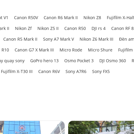
t V1
Canon R50V
Canon R6 Mark II
Nikon Z8
Fujifilm X-Hal
rk II
Nikon Zf
Nikon Z5 II
Canon R50
DJI rs 4
Canon RF 
Canon R5 Mark II
Sony A7 Mark V
Nikon Z6 Mark III
Đèn am
 R10
Canon G7 X Mark III
Micro Rode
Micro Shure
Fujifilm
y quay sony
GoPro hero 13
Osmo Pocket 3
DJI Osmo 360
R
Fujifilm X-T30 III
Canon R6V
Sony A7R6
Sony FX5