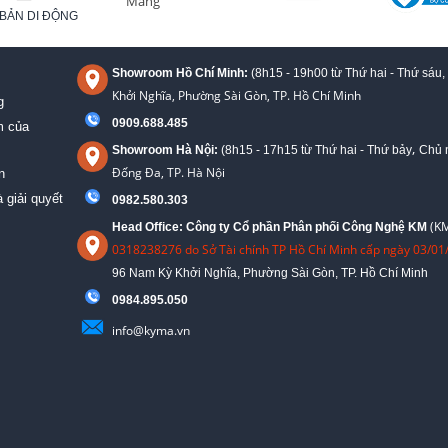
BẢN DI ĐỘNG
Showroom Hồ Chí Minh:
(8h15 - 19h00 từ
Thứ hai - Thứ sáu,
Khởi Nghĩa, Phường Sài Gòn, TP. Hồ Chí Minh
g
0909.688.485
m của
,
Showroom Hà Nội:
(8h15 - 17h15 từ Thứ hai - Thứ bảy
Chủ n
Đống Đa, TP. Hà Nội
n
 giải quyết
0982.580.303
(KM
Head Office: Công ty Cổ phần Phân phối Công Nghệ KM
0318238276 do Sở Tài chính TP Hồ Chí Minh cấp ngày 03/01
96 Nam Kỳ Khởi Nghĩa, Phường Sài Gòn, TP. Hồ Chí Minh
09
84.895.050
info@kyma.vn