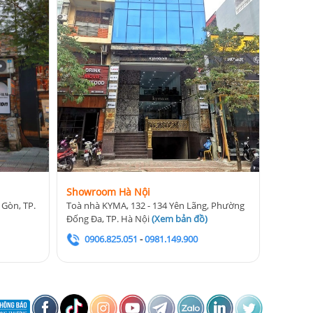
Showroom Hà Nội
 Gòn, TP.
Toà nhà KYMA, 132 - 134 Yên Lãng, Phường
Đống Đa, TP. Hà Nội
(
Xem bản đồ
)
0906.825.051
-
0981.149.900