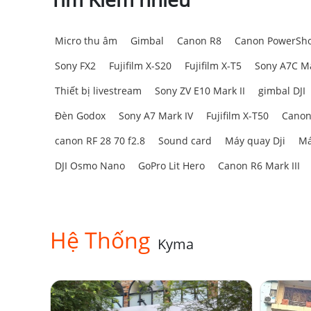
Micro thu âm
Gimbal
Canon R8
Canon PowerSho
Sony FX2
Fujifilm X-S20
Fujifilm X-T5
Sony A7C Ma
Thiết bị livestream
Sony ZV E10 Mark II
gimbal DJI
Đèn Godox
Sony A7 Mark IV
Fujifilm X-T50
Canon
canon RF 28 70 f2.8
Sound card
Máy quay Dji
Má
DJI Osmo Nano
GoPro Lit Hero
Canon R6 Mark III
Hệ Thống
Kyma