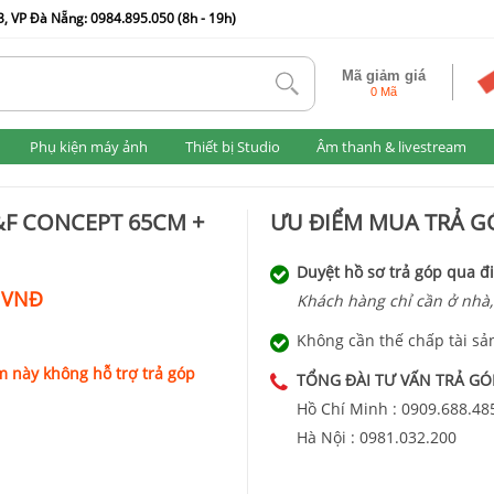
, VP Đà Nẵng: 0984.895.050 (8h - 19h)
Mã giảm giá
tlk
0 Mã
Phụ kiện máy ảnh
Thiết bị Studio
Âm thanh & livestream
K&F CONCEPT 65CM +
ƯU ĐIỂM MUA TRẢ GÓ
Duyệt hồ sơ trả góp qua đi
 VNĐ
Khách hàng chỉ cần ở nhà,
Không cần thế chấp tài sả
 này không hỗ trợ trả góp
TỔNG ĐÀI TƯ VẤN TRẢ GÓ
Hồ Chí Minh :
0909.688.48
Hà Nội :
0981.032.200