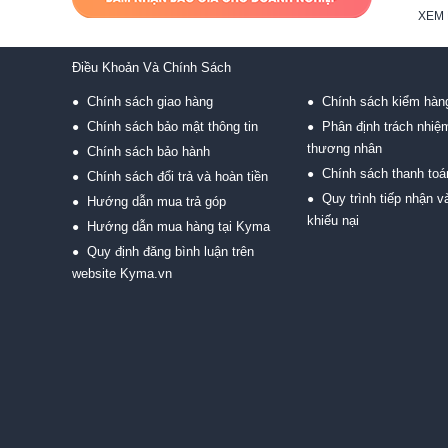
XEM 
Điều Khoản Và Chính Sách
Chính sách giao hàng
Chính sách kiểm hàn
●
●
Chính sách bảo mật thông tin
Phân định trách nhiệ
●
●
thương nhân
Chính sách bảo hành
●
Chính sách thanh toá
●
Chính sách đổi trả và hoàn tiền
●
Quy trình tiếp nhận và
●
Hướng dẫn mua trả góp
●
khiếu nại
Hướng dẫn mua hàng tại Kyma
●
Quy định đăng bình luận trên
●
website Kyma.vn