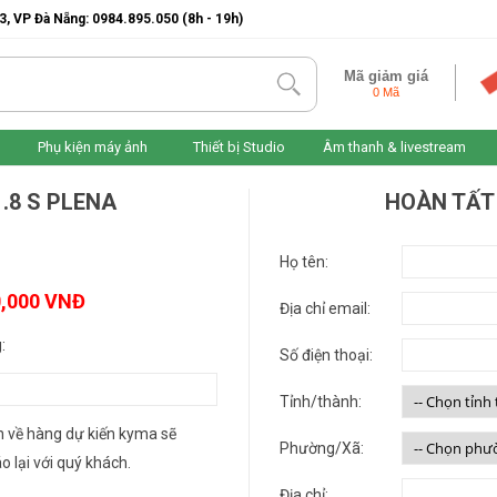
3, VP Đà Nẵng: 0984.895.050 (8h - 19h)
Mã giảm giá
tlk
0 Mã
Phụ kiện máy ảnh
Thiết bị Studio
Âm thanh & livestream
.8 S PLENA
HOÀN TẤT
Họ tên:
0,000 VNĐ
Địa chỉ email:
:
Số điện thoại:
Tỉnh/thành:
n về hàng dự kiến kyma sẽ
Phường/Xã:
o lại với quý khách.
Địa chỉ: