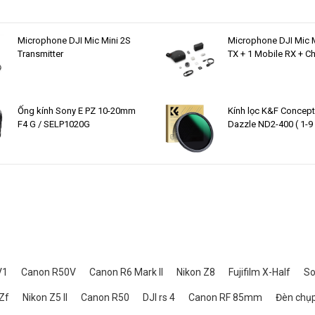
Microphone DJI Mic Mini 2S
Microphone DJI Mic M
Transmitter
TX + 1 Mobile RX + C
Case )
Ống kính Sony E PZ 10-20mm
Kính lọc K&F Concep
F4 G / SELP1020G
Dazzle ND2-400 ( 1-9
) 72mm KF01.2361
V1
Canon R50V
Canon R6 Mark II
Nikon Z8
Fujifilm X-Half
So
Zf
Nikon Z5 II
Canon R50
DJI rs 4
Canon RF 85mm
Đèn chụp