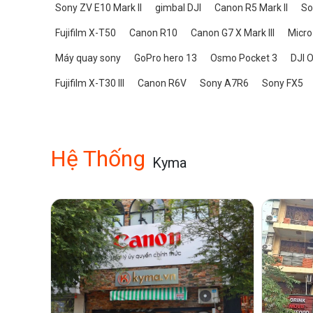
Sony ZV E10 Mark II
gimbal DJI
Canon R5 Mark II
So
Fujifilm X-T50
Canon R10
Canon G7 X Mark III
Micro
Máy quay sony
GoPro hero 13
Osmo Pocket 3
DJI 
Fujifilm X-T30 III
Canon R6V
Sony A7R6
Sony FX5
Hệ Thống
Kyma