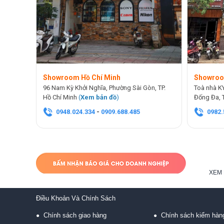
Showroom Hồ Chí Minh
Showroo
96 Nam Kỳ Khởi Nghĩa, Phường Sài Gòn, TP.
Toà nhà K
Hồ Chí Minh
(
Xem bản đồ
)
Đống Đa, 
0948.024.334
-
0909.688.485
0982.
XEM 
Điều Khoản Và Chính Sách
Chính sách giao hàng
Chính sách kiểm hàn
●
●