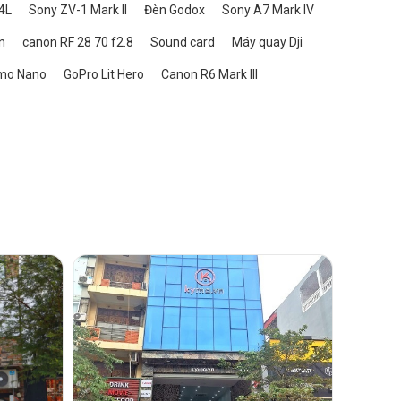
4L
Sony ZV-1 Mark II
Đèn Godox
Sony A7 Mark IV
n
canon RF 28 70 f2.8
Sound card
Máy quay Dji
mo Nano
GoPro Lit Hero
Canon R6 Mark III