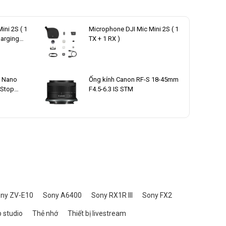
ini 2S ( 1
Microphone DJI Mic Mini 2S ( 1
harging
TX + 1 RX )
t Nano
Ống kính Canon RF-S 18-45mm
 Stop
F4.5-6.3 IS STM
ny ZV-E10
Sony A6400
Sony RX1R III
Sony FX2
 studio
Thẻ nhớ
Thiết bị livestream