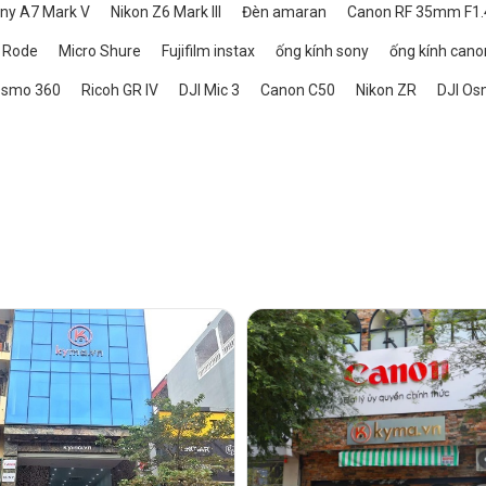
ny A7 Mark V
Nikon Z6 Mark III
Đèn amaran
Canon RF 35mm F1.
 Rode
Micro Shure
Fujifilm instax
ống kính sony
ống kính cano
Osmo 360
Ricoh GR IV
DJI Mic 3
Canon C50
Nikon ZR
DJI Os