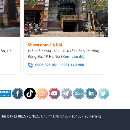
Showroom Hà Nội
òn, TP.
Toà nhà KYMA, 132 - 134 Yên Lãng, Phường
Đống Đa, TP. Hà Nội
(
Xem bản đồ
)
0906.825.051
-
0981.149.900
 Thứ bảy từ
8h15 - 17h15,
Chủ nhật từ 8
h30 - 16h30
)
96 Nam Kỳ