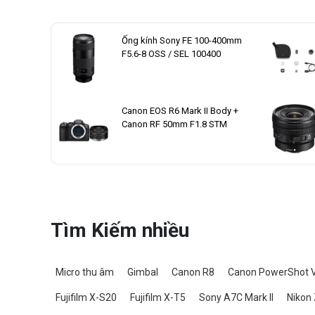
Ống kính Sony FE 100-400mm
F5.6-8 OSS / SEL 100400
Canon EOS R6 Mark II Body +
Canon RF 50mm F1.8 STM
Tìm Kiếm nhiều
Micro thu âm
Gimbal
Canon R8
Canon PowerShot 
Fujifilm X-S20
Fujifilm X-T5
Sony A7C Mark II
Nikon 