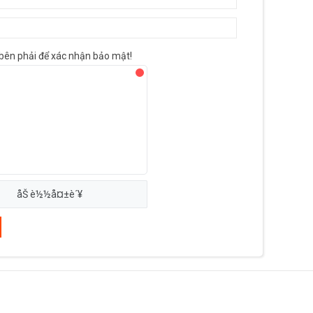
bên phải để xác nhận bảo mật!
åŠ è½½å¤±è´¥