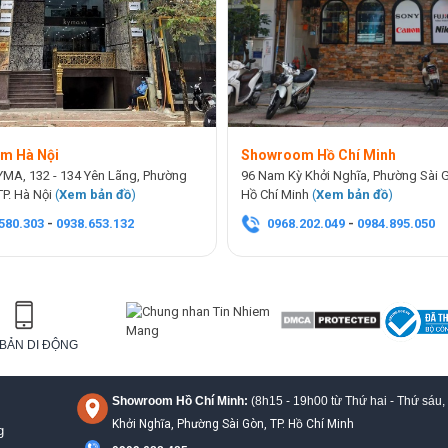
m Hà Nội
Showroom Hồ Chí Minh
YMA, 132 - 134 Yên Lãng, Phường
96 Nam Kỳ Khởi Nghĩa, Phường Sài G
TP. Hà Nội
(
Xem bản đồ
)
Hồ Chí Minh
(
Xem bản đồ
)
580.303
-
0938.653.132
0968.202.049
-
0984.895.050
BẢN DI ĐỘNG
Showroom Hồ Chí Minh:
(8h15 - 19h00 từ
Thứ hai - Thứ sáu,
Khởi Nghĩa, Phường Sài Gòn, TP. Hồ Chí Minh
g