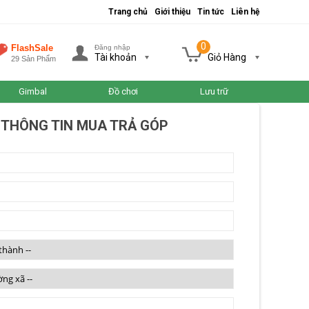
Trang chủ
Giới thiệu
Tin tức
Liên hệ
0
FlashSale
Đăng nhập
Tài khoản
Giỏ Hàng
29 Sản Phẩm
Gimbal
Đồ chơi
Lưu trữ
 THÔNG TIN MUA TRẢ GÓP