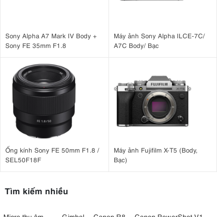
Sony Alpha A7 Mark IV Body +
Máy ảnh Sony Alpha ILCE-7C/
Sony FE 35mm F1.8
A7C Body/ Bạc
Ống kính Sony FE 50mm F1.8 /
Máy ảnh Fujifilm X-T5 (Body,
SEL50F18F
Bạc)
Tìm kiếm nhiều
Micro thu âm
Gimbal
Canon R8
Canon PowerShot V1