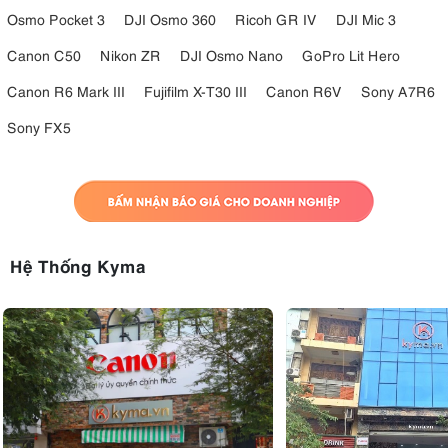
Osmo Pocket 3
DJI Osmo 360
Ricoh GR IV
DJI Mic 3
Canon C50
Nikon ZR
DJI Osmo Nano
GoPro Lit Hero
Canon R6 Mark III
Fujifilm X-T30 III
Canon R6V
Sony A7R6
Sony FX5
Hệ Thống Kyma