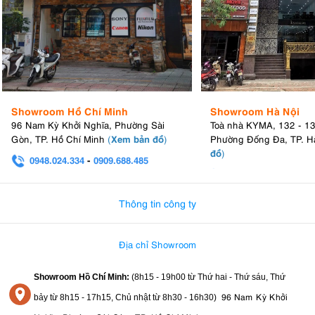
Showroom Hồ Chí Minh
Showroom Hà Nội
96 Nam Kỳ Khởi Nghĩa, Phường Sài
Toà nhà KYMA, 132 - 1
Xem bản đồ
Gòn, TP. Hồ Chí Minh
(
)
Phường Đống Đa, TP. H
đồ
)
0948.024.334
-
0909.688.485
0982.580.303
-
0938
Thông tin công ty
Địa chỉ Showroom
Showroom Hồ Chí Minh:
(8h15 - 19h00 từ
Thứ hai - Thứ sáu, Thứ
96 Nam Kỳ Khởi
bảy từ
8h15 - 17h15,
Chủ nhật từ 8
h30 - 16h30
)