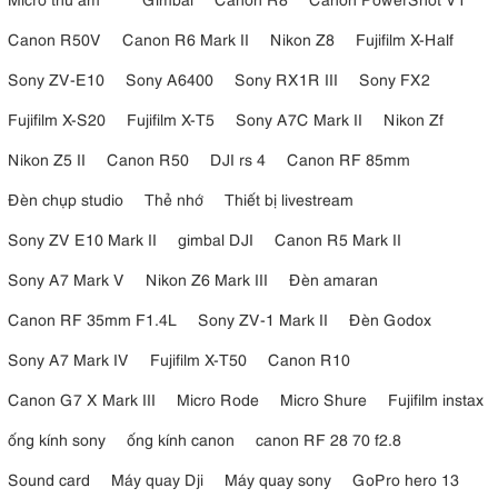
Canon R50V
Canon R6 Mark II
Nikon Z8
Fujifilm X-Half
Sony ZV-E10
Sony A6400
Sony RX1R III
Sony FX2
Fujifilm X-S20
Fujifilm X-T5
Sony A7C Mark II
Nikon Zf
Nikon Z5 II
Canon R50
DJI rs 4
Canon RF 85mm
Đèn chụp studio
Thẻ nhớ
Thiết bị livestream
Sony ZV E10 Mark II
gimbal DJI
Canon R5 Mark II
Sony A7 Mark V
Nikon Z6 Mark III
Đèn amaran
Canon RF 35mm F1.4L
Sony ZV-1 Mark II
Đèn Godox
Sony A7 Mark IV
Fujifilm X-T50
Canon R10
Canon G7 X Mark III
Micro Rode
Micro Shure
Fujifilm instax
ống kính sony
ống kính canon
canon RF 28 70 f2.8
Sound card
Máy quay Dji
Máy quay sony
GoPro hero 13