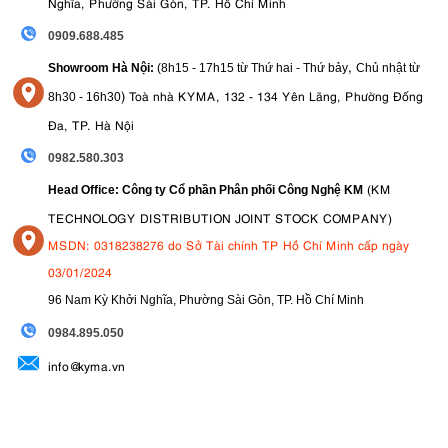
Nghĩa, Phường Sài Gòn, TP. Hồ Chí Minh
0909.688.485
,
Showroom Hà Nội:
(8h15 - 17h15 từ Thứ hai - Thứ bảy
Chủ nhật từ
)
Toà nhà KYMA, 132 - 134 Yên Lãng, Phường Đống
8
h30 - 16h30
Đa, TP. Hà Nội
0982.580.303
(KM
Head Office: Công ty Cổ phần Phân phối Công Nghệ KM
TECHNOLOGY DISTRIBUTION JOINT STOCK COMPANY)
MSDN: 0318238276 do Sở Tài chính TP Hồ Chí Minh cấp ngày
03/01/2024
96 Nam Kỳ Khởi Nghĩa, Phường Sài Gòn, TP. Hồ Chí Minh
09
84.895.050
info@kyma.vn