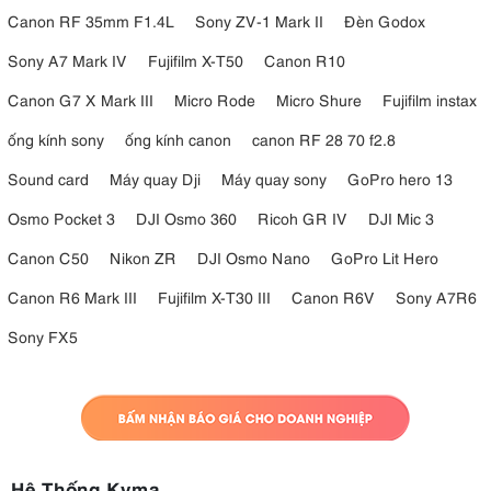
Canon RF 35mm F1.4L
Sony ZV-1 Mark II
Đèn Godox
Sony A7 Mark IV
Fujifilm X-T50
Canon R10
Canon G7 X Mark III
Micro Rode
Micro Shure
Fujifilm instax
ống kính sony
ống kính canon
canon RF 28 70 f2.8
Sound card
Máy quay Dji
Máy quay sony
GoPro hero 13
Osmo Pocket 3
DJI Osmo 360
Ricoh GR IV
DJI Mic 3
Canon C50
Nikon ZR
DJI Osmo Nano
GoPro Lit Hero
Canon R6 Mark III
Fujifilm X-T30 III
Canon R6V
Sony A7R6
Sony FX5
Hệ Thống Kyma