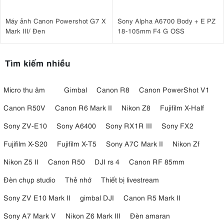
Máy ảnh Canon Powershot G7 X
Sony Alpha A6700 Body + E PZ
Mark III/ Đen
18-105mm F4 G OSS
Tìm kiếm nhiều
Micro thu âm
Gimbal
Canon R8
Canon PowerShot V1
Canon R50V
Canon R6 Mark II
Nikon Z8
Fujifilm X-Half
Sony ZV-E10
Sony A6400
Sony RX1R III
Sony FX2
Fujifilm X-S20
Fujifilm X-T5
Sony A7C Mark II
Nikon Zf
Nikon Z5 II
Canon R50
DJI rs 4
Canon RF 85mm
Đèn chụp studio
Thẻ nhớ
Thiết bị livestream
Sony ZV E10 Mark II
gimbal DJI
Canon R5 Mark II
Sony A7 Mark V
Nikon Z6 Mark III
Đèn amaran