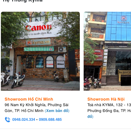
Showroom Hồ Chí Minh
Showroom Hà Nội
96 Nam Kỳ Khởi Nghĩa, Phường Sài
Toà nhà KYMA, 132 - 1
Xem bản đồ
Gòn, TP. Hồ Chí Minh
(
)
Phường Đống Đa, TP. H
đồ
)
0948.024.334
-
0909.688.485
0982.580.303
-
0938