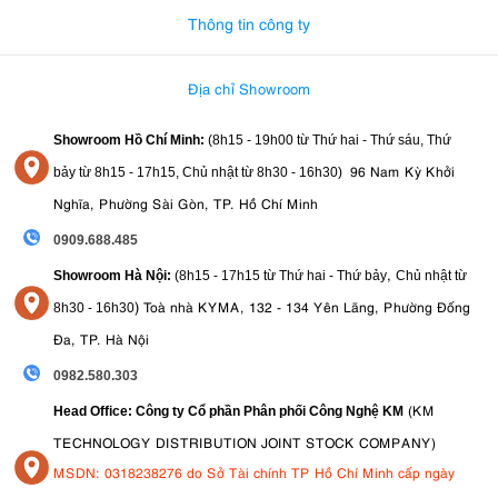
Thông tin công ty
Địa chỉ Showroom
Showroom Hồ Chí Minh:
(8h15 - 19h00 từ
Thứ hai - Thứ sáu, Thứ
96 Nam Kỳ Khởi
bảy từ
8h15 - 17h15,
Chủ nhật từ 8
h30 - 16h30
)
Nghĩa, Phường Sài Gòn, TP. Hồ Chí Minh
0909.688.485
,
Showroom Hà Nội:
(8h15 - 17h15 từ Thứ hai - Thứ bảy
Chủ nhật từ
)
Toà nhà KYMA, 132 - 134 Yên Lãng, Phường Đống
8
h30 - 16h30
Đa, TP. Hà Nội
0982.580.303
(KM
Head Office: Công ty Cổ phần Phân phối Công Nghệ KM
TECHNOLOGY DISTRIBUTION JOINT STOCK COMPANY)
MSDN: 0318238276 do Sở Tài chính TP Hồ Chí Minh cấp ngày