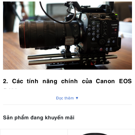
2. Các tính năng chính của Canon EOS
C400
Đọc thêm ▼
Hình thức nhỏ gọn, tiện dụng, phù hợp để quay phim bằng tay,
gimbal và máy bay không người lái
Sử dụng hệ thống ngàm RF có thể thích ứng với ống kính
Sản phẩm đang khuyến mãi
ngàm PL và EF
Cảm biến chiếu sáng mặt sau 6K cải thiện độ rõ nét và hiệu
suất ánh sáng yếu