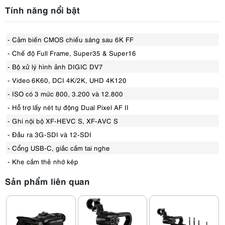
Tính năng nổi bật
- Cảm biến CMOS chiếu sáng sau 6K FF
- Chế độ Full Frame, Super35 & Super16
- Bộ xử lý hình ảnh DIGIC DV7
- Video 6K60, DCI 4K/2K, UHD 4K120
- ISO có 3 mức 800, 3.200 và 12.800
- Hỗ trợ lấy nét tự động Dual Pixel AF II
- Ghi nội bộ XF-HEVC S, XF-AVC S
- Đầu ra 3G-SDI và 12-SDI
- Cổng USB-C, giắc cắm tai nghe
- Khe cắm thẻ nhớ kép
Sản phẩm liên quan