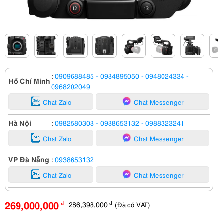
:
0909688485
- 0984895050
- 0948024334
-
Hồ Chí Minh
0968202049
Chat Zalo
Chat Messenger
Hà Nội
:
0982580303
- 0938653132
- 0988323241
Chat Zalo
Chat Messenger
VP Đà Nẵng
:
0938653132
Chat Zalo
Chat Messenger
269,000,000
286,398,000
(Đã có VAT)
đ
đ