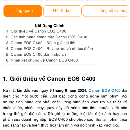
Tổng quan
Hỏi & đáp
Thông số kỹ thuật
Nội Dung Chính
1.
Giới thiệu về Canon EOS C400
2.
Các tính năng chính của Canon EOS C400
3.
Canon EOS C400 - Đánh giá chi tiết
4.
Canon EOS C400 - Review ưu và nhược điểm
5.
Canon EOS C400 dành cho ai?
6.
Nhận xét chung về Canon EOS C400
1. Giới thiệu về Canon EOS C400
5 tháng 6 năm 2024
Canon EOS C400
Ra mắt lần đầu vào ngày
,
đại
diện cho một bước tiến vượt bậc trong công nghệ làm phim. Với
những tính năng đột phá, chất lượng hình ảnh vượt trội và thiết kế
chắc chắn, chiếc máy quay này đã nâng tầm tiêu chuẩn xuất sắc
trong thế giới điện ảnh. Dù ghi lại những kiệt tác điện ảnh hay sản
phẩm của doanh nghiệp, EOS C400 cho phép các nhà làm phim thỏa
sức sáng tạo và hiện thực hóa tầm nhìn với độ chính xác vượt trội.