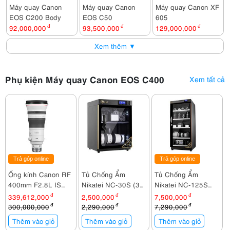
Máy quay Canon
Máy quay Canon
Máy quay Canon XF
EOS C200 Body
EOS C50
605
92,000,000
đ
93,500,000
đ
129,000,000
đ
Xem thêm ▼
Phụ kiện Máy quay Canon EOS C400
Xem tất cả
Trả góp online
Trả góp online
Ống kính Canon RF
Tủ Chống Ẩm
Tủ Chống Ẩm
400mm F2.8L IS
Nikatei NC-30S (30
Nikatei NC-125S
USM
lít)
(125 lít)
339,612,000
đ
2,500,000
đ
7,500,000
đ
300,000,000
đ
2,290,000
đ
7,290,000
đ
Thêm vào giỏ
Thêm vào giỏ
Thêm vào giỏ