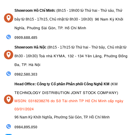
Showroom Hồ Chí Minh:
(8h15 - 19h00 từ
Thứ hai - Thứ sáu, Thứ
96 Nam Kỳ Khởi
bảy từ
8h15 - 17h15,
Chủ nhật từ 8
h30 - 16h30
)
Nghĩa, Phường Sài Gòn, TP. Hồ Chí Minh
0909.688.485
,
Showroom Hà Nội:
(8h15 - 17h15 từ Thứ hai - Thứ bảy
Chủ nhật từ
3.7. Khe cắm thẻ nhớ CFexpress và SD UHS-II
)
Toà nhà KYMA, 132 - 134 Yên Lãng, Phường Đống
8
h30 - 16h30
khe cắm thẻ CFexpress và SD UHS-II
Với
, bạn có thể lựa chọn giữa
Đa, TP. Hà Nội
các loại phương tiện tốc độ cao tùy theo định dạng ghi.
0982.580.303
CFexpress Type B hỗ trợ ghi RAW với Cinema RAW Light,
(KM
Head Office: Công ty Cổ phần Phân phối Công Nghệ KM
RAW HQ, ST và LT
Thẻ SD UHS-II hỗ trợ XF-AVC và các định dạng mới XF-AVC S
TECHNOLOGY DISTRIBUTION JOINT STOCK COMPANY)
/ XF-HEVC S cũng như ghi hình Proxy, ngay cả khi ghi đồng
MSDN: 0318238276 do Sở Tài chính TP Hồ Chí Minh cấp ngày
thời 6K RAW tích hợp sẵn.
03/01/2024
3.8. Bộ lọc ND, IS kỹ thuật số
96 Nam Kỳ Khởi Nghĩa, Phường Sài Gòn, TP. Hồ Chí Minh
bộ lọc ND tích hợp
Canon EOS C400 được trang bị
có thể thay đổi từ
09
84.895.050
0 đến 6 stop ở chế độ thường và lên đến 10 stop ở chế độ mở rộng.