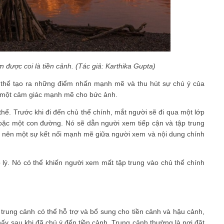
 được coi là tiền cảnh. (Tác giả: Karthika Gupta)
ó thể tạo ra những điểm nhấn mạnh mẽ và thu hút sự chú ý của
n một cảm giác mạnh mẽ cho bức ảnh.
thể. Trước khi đi đến chủ thể chính, mắt người sẽ đi qua một lớp
hoặc một con đường. Nó sẽ dẫn người xem tiếp cận và tập trung
o nên một sự kết nối mạnh mẽ giữa người xem và nội dung chính
 lý. Nó có thể khiến người xem mất tập trung vào chủ thể chính
trung cảnh có thể hỗ trợ và bổ sung cho tiền cảnh và hậu cảnh,
hấy sau khi đã chú ý đến tiền cảnh. Trung cảnh thường là nơi đặt