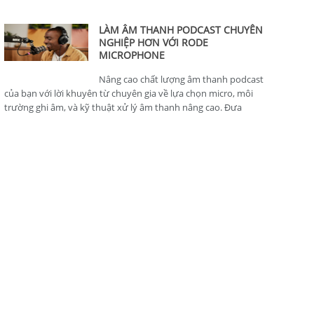
thông minh, hoàn hảo cho nhà sản xuất nội dung.
LÀM ÂM THANH PODCAST CHUYÊN
NGHIỆP HƠN VỚI RODE
MICROPHONE
Nâng cao chất lượng âm thanh podcast
của bạn với lời khuyên từ chuyên gia về lựa chọn micro, môi
trường ghi âm, và kỹ thuật xử lý âm thanh nâng cao. Đưa
podcast của bạn lên tiêu chuẩn chuyên nghiệp.