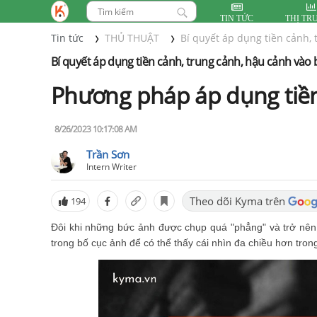
TIN TỨC
THỊ TR
Tin tức
THỦ THUẬT
Bí quyết áp dụng tiền cảnh,
Bí quyết áp dụng tiền cảnh, trung cảnh, hậu cảnh vào
Phương pháp áp dụng tiền
8/26/2023 10:17:08 AM
Trần Sơn
Intern Writer
Theo dõi Kyma trên
194
Đôi khi những bức ảnh được chụp quá "phẳng" và trở nê
trong bố cục ảnh để có thể thấy cái nhìn đa chiều hơn tron