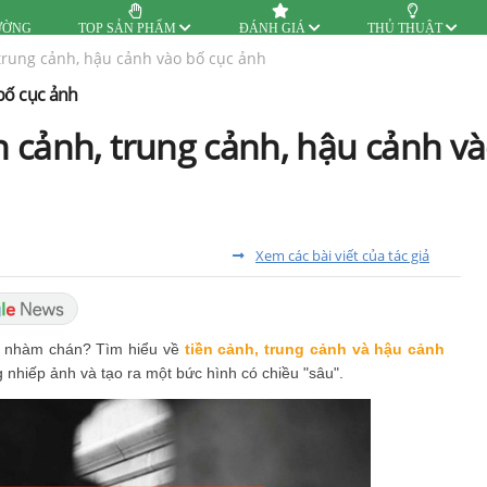
ƯỜNG
TOP SẢN PHẨM
ĐÁNH GIÁ
THỦ THUẬT
 trung cảnh, hậu cảnh vào bố cục ảnh
 bố cục ảnh
 cảnh, trung cảnh, hậu cảnh và
Xem các bài viết của tác giả
n nhàm chán? Tìm hiểu về
tiền cảnh, trung cảnh và hậu cảnh
g nhiếp ảnh và tạo ra một bức hình có chiều "sâu".