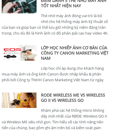
ĐIỂM DANH 5 THẺ NHỚ MÁY ẢNH
TỐT NHẤT HIỆN NAY
Thẻ nhớ máy ảnh đóng vai trò là bộ
nhớ cho hệ thống máy ảnh kỹ thuật số
của bạn và giúp bạn có thể lưu giữ những kỷ niệm đáng trân
trọng, cho dù đó là hình ảnh có độ phân giải cao hay video 4K.
LỚP HỌC NHIẾP ẢNH CƠ BẢN CỦA
CÔNG TY CANON MARKETING VIỆT
NAM
Lớp học chỉ áp dụng cho khách hàng
mua máy ảnh và ống kính Canon được nhập khẩu & phân
phối bởi Công ty TNHH Canon Marketing Việt Nam từ ngày
01/01/2024.
RODE WIRELESS ME VS WIRELESS
GO II VS WIRELESS GO
Khám phá các hệ thống micro không
dây mới nhất của RØDE: Wireless GO II
và Wireless ME siêu nhỏ gọn. Tìm hiểu về các tính năng tiên
tiến của chúng, bao gồm ghi âm trên bộ và kiểm soát gain