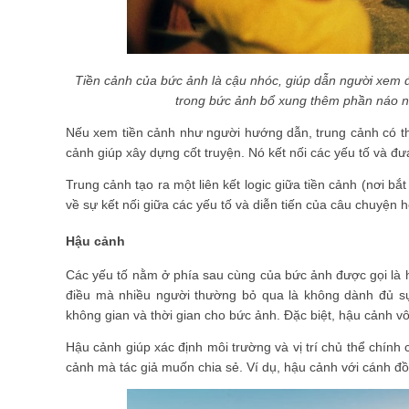
Tiền cảnh của bức ảnh là cậu nhóc, giúp dẫn người xem đ
trong bức ảnh bổ xung thêm phần náo nh
Nếu xem tiền cảnh như người hướng dẫn, trung cảnh có th
cảnh giúp xây dựng cốt truyện. Nó kết nối các yếu tố và đư
Trung cảnh tạo ra một liên kết logic giữa tiền cảnh (nơi b
về sự kết nối giữa các yếu tố và diễn tiến của câu chuyện 
Hậu cảnh
Các yếu tố nằm ở phía sau cùng của bức ảnh được gọi là 
điều mà nhiều người thường bỏ qua là không dành đủ sự
không gian và thời gian cho bức ảnh. Đặc biệt, hậu cảnh 
Hậu cảnh giúp xác định môi trường và vị trí chủ thể chính
cảnh mà tác giả muốn chia sẻ. Ví dụ, hậu cảnh với cánh đ