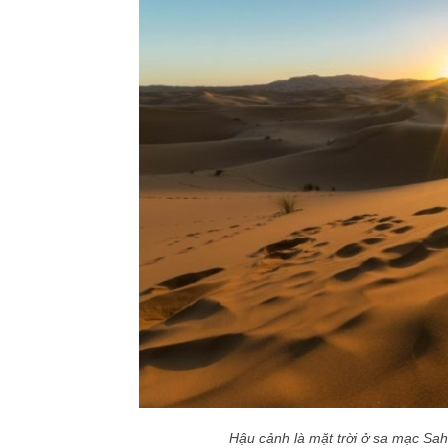
Hậu cảnh là mặt trời ở sa mạc Sah