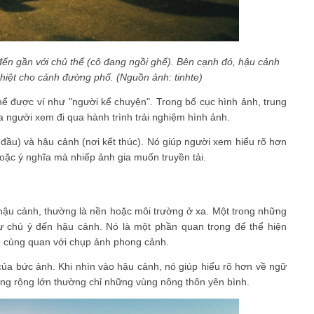
ến gần với chủ thể (cô đang ngồi ghế). Bên cạnh đó, hậu cảnh
iệt cho cảnh đường phố. (Nguồn ảnh: tinhte)
ể được ví như "người kể chuyện". Trong bố cục hình ảnh, trung
a người xem đi qua hành trình trải nghiệm hình ảnh.
ắt đầu) và hậu cảnh (nơi kết thúc). Nó giúp người xem hiểu rõ hơn
hoặc ý nghĩa mà nhiếp ảnh gia muốn truyền tải.
hậu cảnh, thường là nền hoặc môi trường ở xa. Một trong những
 chú ý đến hậu cảnh. Nó là một phần quan trọng để thể hiện
vô cùng quan với chụp ảnh phong cảnh.
 của bức ảnh. Khi nhìn vào hậu cảnh, nó giúp hiểu rõ hơn về ngữ
ồng rộng lớn thường chỉ những vùng nông thôn yên bình.