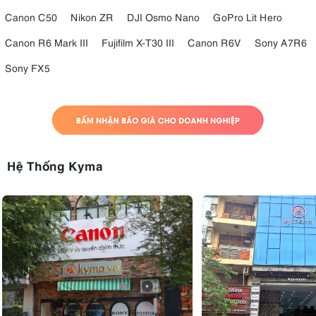
Canon C50
Nikon ZR
DJI Osmo Nano
GoPro Lit Hero
Canon R6 Mark III
Fujifilm X-T30 III
Canon R6V
Sony A7R6
Sony FX5
Hệ Thống Kyma