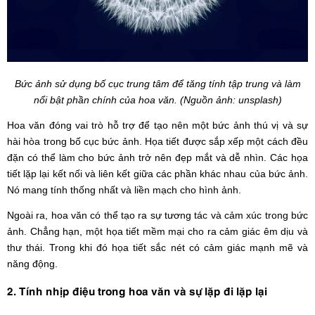
Bức ảnh sử dụng bố cục trung tâm để tăng tính tập trung và làm
nổi bật phần chính của hoa văn. (Nguồn ảnh: unsplash)
Hoa văn đóng vai trò hỗ trợ để tạo nên một bức ảnh thú vị và sự
hài hòa trong bố cục bức ảnh. Họa tiết được sắp xếp một cách đều
đặn có thể làm cho bức ảnh trở nên đẹp mắt và dễ nhìn. Các họa
tiết lặp lại kết nối và liên kết giữa các phần khác nhau của bức ảnh.
Nó mang tính thống nhất và liền mạch cho hình ảnh.
Ngoài ra, hoa văn có thể tạo ra sự tương tác và cảm xúc trong bức
ảnh. Chẳng hạn, một họa tiết mềm mại cho ra cảm giác êm dịu và
thư thái. Trong khi đó họa tiết sắc nét có cảm giác mạnh mẽ và
năng động.
2. Tính nhịp điệu trong hoa văn và sự lặp đi lặp lại