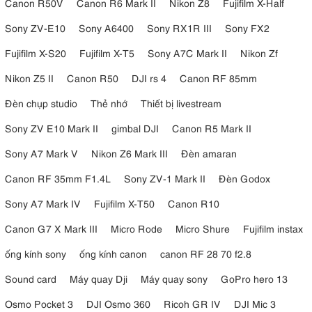
Canon R50V
Canon R6 Mark II
Nikon Z8
Fujifilm X-Half
Sony ZV-E10
Sony A6400
Sony RX1R III
Sony FX2
Fujifilm X-S20
Fujifilm X-T5
Sony A7C Mark II
Nikon Zf
Nikon Z5 II
Canon R50
DJI rs 4
Canon RF 85mm
Đèn chụp studio
Thẻ nhớ
Thiết bị livestream
Sony ZV E10 Mark II
gimbal DJI
Canon R5 Mark II
Sony A7 Mark V
Nikon Z6 Mark III
Đèn amaran
Canon RF 35mm F1.4L
Sony ZV-1 Mark II
Đèn Godox
Sony A7 Mark IV
Fujifilm X-T50
Canon R10
Canon G7 X Mark III
Micro Rode
Micro Shure
Fujifilm instax
ống kính sony
ống kính canon
canon RF 28 70 f2.8
Sound card
Máy quay Dji
Máy quay sony
GoPro hero 13
Osmo Pocket 3
DJI Osmo 360
Ricoh GR IV
DJI Mic 3