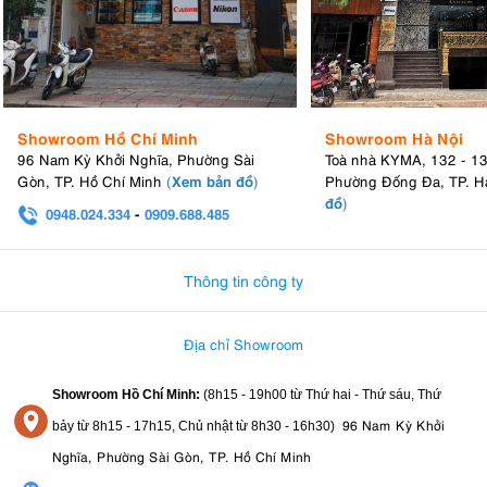
Showroom Hồ Chí Minh
Showroom Hà Nội
96 Nam Kỳ Khởi Nghĩa, Phường Sài
Toà nhà KYMA, 132 - 1
Xem bản đồ
Gòn, TP. Hồ Chí Minh
(
)
Phường Đống Đa, TP. H
đồ
)
0948.024.334
-
0909.688.485
0982.580.303
-
0938
Thông tin công ty
Địa chỉ Showroom
Showroom Hồ Chí Minh:
(8h15 - 19h00 từ
Thứ hai - Thứ sáu, Thứ
96 Nam Kỳ Khởi
bảy từ
8h15 - 17h15,
Chủ nhật từ 8
h30 - 16h30
)
Nghĩa, Phường Sài Gòn, TP. Hồ Chí Minh