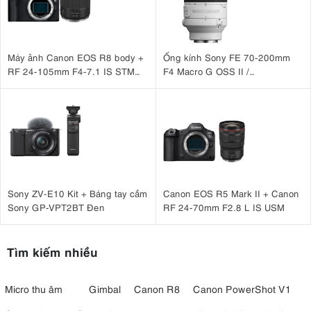
Máy ảnh Canon EOS R8 body +
Ống kính Sony FE 70-200mm
RF 24-105mm F4-7.1 IS STM
F4 Macro G OSS II /
Nhập khẩu
SEL70200G2
Sony ZV-E10 Kit + Báng tay cầm
Canon EOS R5 Mark II + Canon
Sony GP-VPT2BT Đen
RF 24-70mm F2.8 L IS USM
Tìm kiếm nhiều
Micro thu âm
Gimbal
Canon R8
Canon PowerShot V1