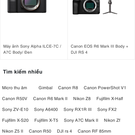
Máy ảnh Sony Alpha ILCE-7C /
Canon EOS R6 Mark III Body +
A7C Body/ Đen
DJI RS 4
Tìm kiếm nhiều
Micro thu âm
Gimbal
Canon R8
Canon PowerShot V1
Canon R50V
Canon R6 Mark II
Nikon Z8
Fujifilm X-Half
Sony ZV-E10
Sony A6400
Sony RX1R III
Sony FX2
Fujifilm X-S20
Fujifilm X-T5
Sony A7C Mark II
Nikon Zf
Nikon Z5 II
Canon R50
DJI rs 4
Canon RF 85mm