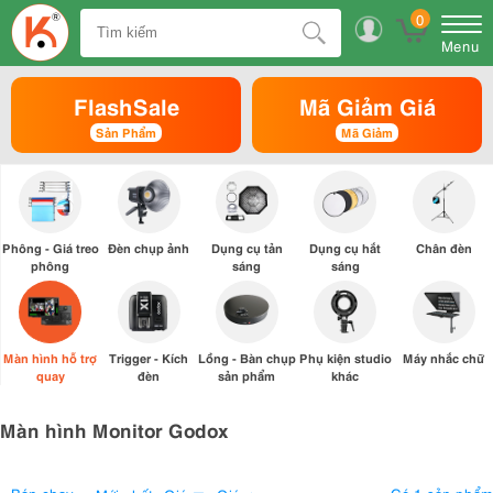
0
Menu
FlashSale
Mã Giảm Giá
Sản Phẩm
Mã Giảm
Phông - Giá treo
Đèn chụp ảnh
Dụng cụ tản
Dụng cụ hắt
Chân đèn
phông
sáng
sáng
Màn hình hỗ trợ
Trigger - Kích
Lồng - Bàn chụp
Phụ kiện studio
Máy nhắc chữ
quay
đèn
sản phẩm
khác
Màn hình Monitor Godox