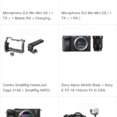
Microphone DJI Mic Mini 2S ( 1
Microphone DJI Mic Mini 2S ( 1
TX + 1 Mobile RX + Charging
TX + 1 RX )
Case )
Combo SmallRig HawkLock
Sony Alpha A6400 Body + Sony
Cage 5198 + SmallRig NATO
E PZ 18-105mm F4 G OSS
Top Handle 3766 cho
Sony A7CM2, A7CR