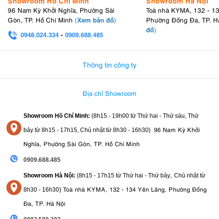
Showroom Hồ Chí Minh
Showroom Hà Nội
96 Nam Kỳ Khởi Nghĩa, Phường Sài
Toà nhà KYMA, 132 - 1
Xem bản đồ
Gòn, TP. Hồ Chí Minh
(
)
Phường Đống Đa, TP. H
đồ
)
0948.024.334
-
0909.688.485
0982.580.303
-
0938
Thông tin công ty
Địa chỉ Showroom
Showroom Hồ Chí Minh:
(8h15 - 19h00 từ
Thứ hai - Thứ sáu, Thứ
96 Nam Kỳ Khởi
bảy từ
8h15 - 17h15,
Chủ nhật từ 8
h30 - 16h30
)
Nghĩa, Phường Sài Gòn, TP. Hồ Chí Minh
0909.688.485
,
Showroom Hà Nội:
(8h15 - 17h15 từ Thứ hai - Thứ bảy
Chủ nhật từ
)
Toà nhà KYMA, 132 - 134 Yên Lãng, Phường Đống
8
h30 - 16h30
Đa, TP. Hà Nội