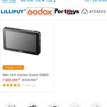
Bán chạy
Có 1 sản phẩm
Mới nhất
Giá
Giá
Trả góp online
Màn hình monitor Godox GM6S
7,600,000
đ
9,600,000
đ
11 đánh giá