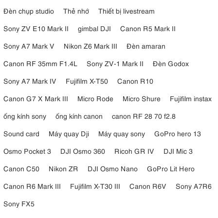
Đèn chụp studio
Thẻ nhớ
Thiết bị livestream
Sony ZV E10 Mark II
gimbal DJI
Canon R5 Mark II
Sony A7 Mark V
Nikon Z6 Mark III
Đèn amaran
Canon RF 35mm F1.4L
Sony ZV-1 Mark II
Đèn Godox
Sony A7 Mark IV
Fujifilm X-T50
Canon R10
Canon G7 X Mark III
Micro Rode
Micro Shure
Fujifilm instax
ống kính sony
ống kính canon
canon RF 28 70 f2.8
Sound card
Máy quay Dji
Máy quay sony
GoPro hero 13
Osmo Pocket 3
DJI Osmo 360
Ricoh GR IV
DJI Mic 3
Canon C50
Nikon ZR
DJI Osmo Nano
GoPro Lit Hero
Canon R6 Mark III
Fujifilm X-T30 III
Canon R6V
Sony A7R6
Sony FX5