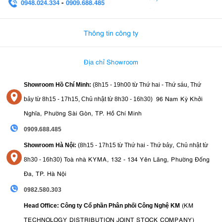
0948.024.334
-
0909.688.485
0982.580.303
-
0938
Thông tin công ty
Địa chỉ Showroom
Showroom Hồ Chí Minh:
(8h15 - 19h00 từ
Thứ hai - Thứ sáu, Thứ
96 Nam Kỳ Khởi
bảy từ
8h15 - 17h15,
Chủ nhật từ 8
h30 - 16h30
)
Nghĩa, Phường Sài Gòn, TP. Hồ Chí Minh
0909.688.485
,
Showroom Hà Nội:
(8h15 - 17h15 từ Thứ hai - Thứ bảy
Chủ nhật từ
)
Toà nhà KYMA, 132 - 134 Yên Lãng, Phường Đống
8
h30 - 16h30
Đa, TP. Hà Nội
0982.580.303
(KM
Head Office: Công ty Cổ phần Phân phối Công Nghệ KM
TECHNOLOGY DISTRIBUTION JOINT STOCK COMPANY)