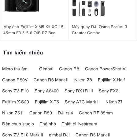
Máy ảnh Fujifilm X-M5 Kit XC 15-
Máy quay DJI Osmo Pocket 3
45mm F3.5-5.6 OIS PZ Bạc
Creator Combo
Tìm kiếm nhiều
Micro thu âm
Gimbal
Canon R8
Canon PowerShot V1
Canon R50V
Canon R6 Mark II
Nikon Z8
Fujifilm X-Half
Sony ZV-E10
Sony A6400
Sony RX1R III
Sony FX2
Fujifilm X-S20
Fujifilm X-T5
Sony A7C Mark II
Nikon Zf
Nikon Z5 II
Canon R50
DJI rs 4
Canon RF 85mm
Đèn chụp studio
Thẻ nhớ
Thiết bị livestream
Sony ZV E10 Mark II
gimbal DJI
Canon R5 Mark II