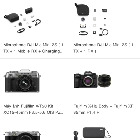
Microphone DJI Mic Mini 2S ( 1
Microphone DJI Mic Mini 2S ( 1
TX + 1 Mobile RX + Charging
TX + 1 RX )
Case )
Máy ảnh Fujifilm X-T50 Kit
Fujifilm X-H2 Body + Fujifilm XF
XC15-45mm F3.5-5.6 OIS PZ
35mm F1.4 R
Bạc