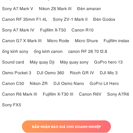
Sony A7 Mark V
Nikon Z6 Mark III
Đèn amaran
Canon RF 35mm F1.4L
Sony ZV-1 Mark II
Đèn Godox
Sony A7 Mark IV
Fujifilm X-T50
Canon R10
Canon G7 X Mark III
Micro Rode
Micro Shure
Fujifilm instax
ống kính sony
ống kính canon
canon RF 28 70 f2.8
Sound card
Máy quay Dji
Máy quay sony
GoPro hero 13
Osmo Pocket 3
DJI Osmo 360
Ricoh GR IV
DJI Mic 3
Canon C50
Nikon ZR
DJI Osmo Nano
GoPro Lit Hero
Canon R6 Mark III
Fujifilm X-T30 III
Canon R6V
Sony A7R6
Sony FX5