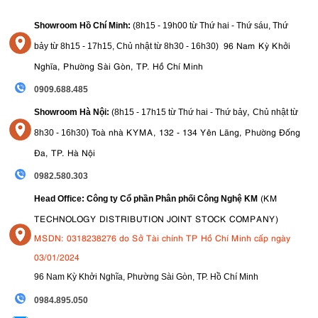
Panasonic cũng tích hợp nhiều công nghệ hỗ trợ quay video nổi bật
Showroom Hồ Chí Minh:
(8h15 - 19h00 từ
Thứ hai - Thứ sáu, Thứ
REAL TIME LUT
như
, giúp áp dụng màu cinematic trực tiếp khi quay
96 Nam Kỳ Khởi
bảy từ
8h15 - 17h15,
Chủ nhật từ 8
h30 - 16h30
)
mà không cần hậu kỳ phức tạp. Ngoài ra, Lumix L10 còn tương thích
ứng dụng Lumix Lab
với
, cho phép người dùng tạo và tùy chỉnh LUT
Nghĩa, Phường Sài Gòn, TP. Hồ Chí Minh
màu bằng công nghệ phân tích màu sắc dựa trên AI, mang lại phong
0909.688.485
cách hình ảnh cá nhân hóa nhanh chóng và tiện lợi hơn.
,
Showroom Hà Nội:
(8h15 - 17h15 từ Thứ hai - Thứ bảy
Chủ nhật từ
7. Màn hình xoay lật và EVF OLED chất
)
Toà nhà KYMA, 132 - 134 Yên Lãng, Phường Đống
8
h30 - 16h30
lượng cao
Đa, TP. Hà Nội
màn hình cảm ứng xoay lật 3 inch
Lumix L10 được trang bị
độ phân
0982.580.303
giải 1.84 triệu điểm, hỗ trợ quay vlog, selfie và chụp góc thấp linh
(KM
Head Office: Công ty Cổ phần Phân phối Công Nghệ KM
hoạt hơn.
TECHNOLOGY DISTRIBUTION JOINT STOCK COMPANY)
kính ngắm điện tử OLED 2,36 triệu điểm
Máy ảnh cũng được trang bị
ảnh
MSDN: 0318238276 do Sở Tài chính TP Hồ Chí Minh cấp ngày
giúp người dùng thao tác dễ dàng trong điều kiện ánh sáng
mạnh ngoài trời.
03/01/2024
96 Nam Kỳ Khởi Nghĩa, Phường Sài Gòn, TP. Hồ Chí Minh
09
84.895.050