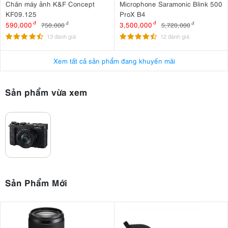
Chân máy ảnh K&F Concept
Microphone Saramonic Blink 500
KF09.125
ProX B4
590,000
đ
3,500,000
đ
750,000
đ
5,720,000
đ
13 đánh giá
12 đánh giá
Xem tất cả sản phẩm đang khuyến mãi
Sản phẩm vừa xem
2. Ống kính Leica DC Vario-Summilux 24-
75mm
ống kính cố
Một trong những điểm nổi bật nhất của Lumix L10 là
định Leica DC Vario-Summilux
tiêu cự 24–75mm
tương đương
. Dải
Sản Phẩm Mới
zoom này mang đến khả năng bao phủ linh hoạt từ góc rộng cho đến
tele ngắn, đáp ứng nhiều tình huống chụp khác nhau như phong
cảnh, chân dung hay đời thường.
khẩu độ lớn F1.7–2.8
Ống kính có
giúp: