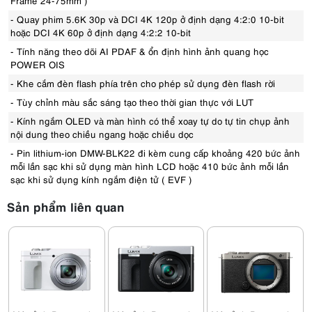
Frame 24-75mm )
- Quay phim 5.6K 30p và DCI 4K 120p ở định dạng 4:2:0 10-bit
hoặc DCI 4K 60p ở định dạng 4:2:2 10-bit
- Tính năng theo dõi AI PDAF & ổn định hình ảnh quang học
POWER OIS
- Khe cắm đèn flash phía trên cho phép sử dụng đèn flash rời
- Tùy chỉnh màu sắc sáng tạo theo thời gian thực với LUT
- Kính ngắm OLED và màn hình có thể xoay tự do tự tin chụp ảnh
nội dung theo chiều ngang hoặc chiều dọc
- Pin lithium-ion DMW-BLK22 đi kèm cung cấp khoảng 420 bức ảnh
mỗi lần sạc khi sử dụng màn hình LCD hoặc 410 bức ảnh mỗi lần
sạc khi sử dụng kính ngắm điện tử ( EVF )
Sản phẩm liên quan