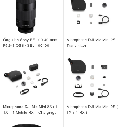
Thu sáng tốt trong điều kiện thiếu sáng
Tạo hiệu ứng xóa phông tự nhiên, nổi bật chủ thể
Giữ chất lượng hình ảnh sắc nét trên toàn dải zoom
Ngoài ra, vòng chỉnh khẩu độ thủ công giúp người dùng kiểm soát
ánh sáng trực tiếp và tăng trải nghiệm nhiếp ảnh truyền thống.
Ống kính Sony FE 100-400mm
Microphone DJI Mic Mini 2S
F5.6-8 OSS / SEL 100400
Transmitter
Microphone DJI Mic Mini 2S ( 1
Microphone DJI Mic Mini 2S ( 1
TX + 1 Mobile RX + Charging
TX + 1 RX )
Case )