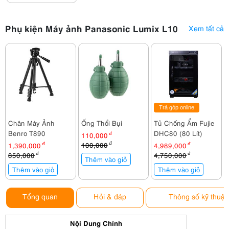
Phụ kiện Máy ảnh Panasonic Lumix L10
Xem tất cả
Trả góp online
Chân Máy Ảnh
Ống Thổi Bụi
Tủ Chống Ẩm Fujie
Benro T890
DHC80 (80 Lít)
110,000
đ
100,000
đ
1,390,000
đ
4,989,000
đ
850,000
đ
4,750,000
đ
Thêm vào giỏ
Thêm vào giỏ
Thêm vào giỏ
Tổng quan
Hỏi & đáp
Thông số kỹ thuật
Nội Dung Chính