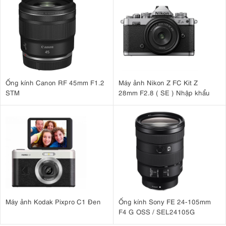
3. Cảm biến CMOS BSI Four Thirds 20,4MP
Máy ảnh
CMOS chiếu sáng ngược (BSI) định
được trang bị cảm biến
dạng 4/3
độ phân giải hiệu dụng
tương tự như Lumix DC-GH7, với
20,4MP
, cho khả năng ghi lại chi tiết hình ảnh sắc nét và giàu chiều
loại bỏ bộ lọc thông thấp
sâu. Việc
giúp tăng độ sắc nét tổng thể,
đồng thời cải thiện khả năng kiểm soát vùng sáng và mang lại sự
chuyển tông mượt mà, giàu sắc thái hơn. Bên cạnh đó, tốc độ đọc dữ
Ống kính Canon RF 45mm F1.2
Máy ảnh Nikon Z FC Kit Z
liệu cao từ cảm biến giúp hạn chế hiện tượng méo hình do rolling
STM
28mm F2.8 ( SE ) Nhập khẩu
shutter khi sử dụng màn trập điện tử, đảm bảo tái tạo chính xác các
chủ thể chuyển động nhanh.
Máy ảnh Kodak Pixpro C1 Đen
Ống kính Sony FE 24-105mm
F4 G OSS / SEL24105G