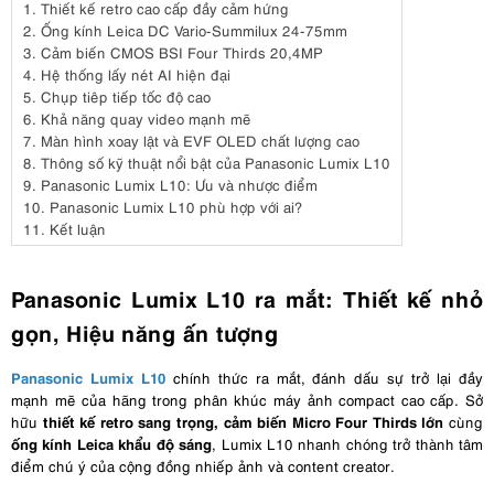
1.
Thiết kế retro cao cấp đầy cảm hứng
2.
Ống kính Leica DC Vario-Summilux 24-75mm
3.
Cảm biến CMOS BSI Four Thirds 20,4MP
4.
Hệ thống lấy nét AI hiện đại
5.
Chụp tiêp tiếp tốc độ cao
6.
Khả năng quay video mạnh mẽ
7.
Màn hình xoay lật và EVF OLED chất lượng cao
8.
Thông số kỹ thuật nổi bật của Panasonic Lumix L10
9.
Panasonic Lumix L10: Ưu và nhược điểm
10.
Panasonic Lumix L10 phù hợp với ai?
11.
Kết luận
Panasonic Lumix L10 ra mắt: Thiết kế nhỏ
gọn, Hiệu năng ấn tượng
Panasonic Lumix L10
chính thức ra mắt, đánh dấu sự trở lại đầy
mạnh mẽ của hãng trong phân khúc máy ảnh compact cao cấp. Sở
thiết kế retro sang trọng, cảm biến Micro Four Thirds lớn
hữu
cùng
ống kính Leica khẩu độ sáng
, Lumix L10 nhanh chóng trở thành tâm
điểm chú ý của cộng đồng nhiếp ảnh và content creator.