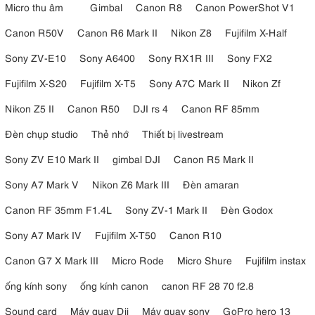
Micro thu âm
Gimbal
Canon R8
Canon PowerShot V1
Canon R50V
Canon R6 Mark II
Nikon Z8
Fujifilm X-Half
Sony ZV-E10
Sony A6400
Sony RX1R III
Sony FX2
Fujifilm X-S20
Fujifilm X-T5
Sony A7C Mark II
Nikon Zf
Nikon Z5 II
Canon R50
DJI rs 4
Canon RF 85mm
Đèn chụp studio
Thẻ nhớ
Thiết bị livestream
Sony ZV E10 Mark II
gimbal DJI
Canon R5 Mark II
Sony A7 Mark V
Nikon Z6 Mark III
Đèn amaran
Canon RF 35mm F1.4L
Sony ZV-1 Mark II
Đèn Godox
Sony A7 Mark IV
Fujifilm X-T50
Canon R10
Canon G7 X Mark III
Micro Rode
Micro Shure
Fujifilm instax
ống kính sony
ống kính canon
canon RF 28 70 f2.8
Sound card
Máy quay Dji
Máy quay sony
GoPro hero 13