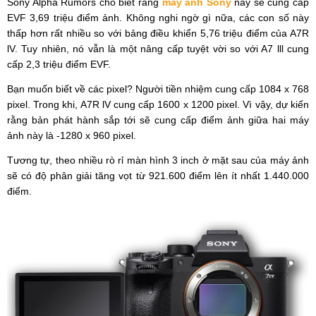
Sony Alpha Rumors cho biết rằng
máy ảnh Sony
này sẽ cung cấp
EVF 3,69 triệu điểm ảnh. Không nghi ngờ gì nữa, các con số này
thấp hơn rất nhiều so với bảng điều khiển 5,76 triệu điểm của A7R
lV. Tuy nhiên, nó vẫn là một nâng cấp tuyệt vời so với A7 lll cung
cấp 2,3 triệu điểm EVF.
Bạn muốn biết về các pixel? Người tiền nhiệm cung cấp 1084 x 768
pixel. Trong khi, A7R lV cung cấp 1600 x 1200 pixel. Vì vậy, dự kiến
​​rằng bản phát hành sắp tới sẽ cung cấp điểm ảnh giữa hai máy
ảnh này là -1280 x 960 pixel.
Tương tự, theo nhiều rò rỉ màn hình 3 inch ở mặt sau của máy ảnh
sẽ có độ phân giải tăng vọt từ 921.600 điểm lên ít nhất 1.440.000
điểm.