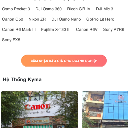
Osmo Pocket 3
DJI Osmo 360
Ricoh GR IV
DJI Mic 3
Canon C50
Nikon ZR
DJI Osmo Nano
GoPro Lit Hero
Canon R6 Mark III
Fujifilm X-T30 III
Canon R6V
Sony A7R6
Sony FX5
Hệ Thống Kyma