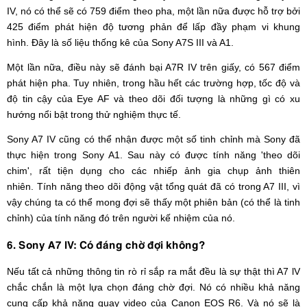
IV, nó có thể sẽ có 759 điểm theo pha, một lần nữa được hỗ trợ bởi
425 điểm phát hiện độ tương phản để lấp đầy phạm vi khung
hình. Đây là số liệu thống kê của Sony A7S III và A1.
Một lần nữa, điều này sẽ đánh bại A7R IV trên giấy, có 567 điểm
phát hiện pha. Tuy nhiên, trong hầu hết các trường hợp, tốc độ và
độ tin cậy của Eye AF và theo dõi đối tượng là những gì có xu
hướng nổi bật trong thử nghiệm thực tế.
Sony A7 IV cũng có thể nhận được một số tinh chỉnh mà Sony đã
thực hiện trong Sony A1. Sau này có được tính năng 'theo dõi
chim', rất tiện dụng cho các nhiếp ảnh gia chụp ảnh thiên
nhiên. Tính năng theo dõi động vật tổng quát đã có trong A7 III, vì
vậy chúng ta có thể mong đợi sẽ thấy một phiên bản (có thể là tinh
chỉnh) của tính năng đó trên người kế nhiệm của nó.
6. Sony A7 lV: Có đáng chờ đợi không?
Nếu tất cả những thông tin rò rỉ sắp ra mắt đều là sự thật thì A7 lV
chắc chắn là một lựa chọn đáng chờ đợi. Nó có nhiều khả năng
cung cấp khả năng quay video của Canon EOS R6. Và nó sẽ là