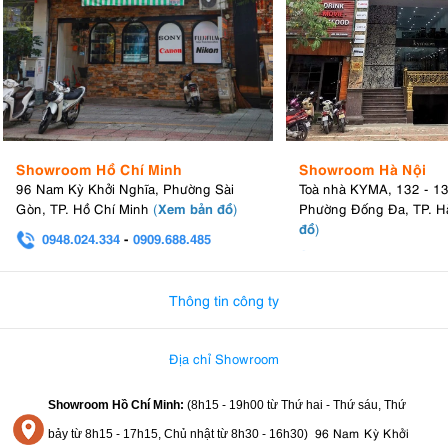
Showroom Hồ Chí Minh
Showroom Hà Nội
96 Nam Kỳ Khởi Nghĩa, Phường Sài
Toà nhà KYMA, 132 - 1
Xem bản đồ
Gòn, TP. Hồ Chí Minh
(
)
Phường Đống Đa, TP. H
đồ
)
0948.024.334
-
0909.688.485
0982.580.303
-
0938
Thông tin công ty
Địa chỉ Showroom
Showroom Hồ Chí Minh:
(8h15 - 19h00 từ
Thứ hai - Thứ sáu, Thứ
96 Nam Kỳ Khởi
bảy từ
8h15 - 17h15,
Chủ nhật từ 8
h30 - 16h30
)