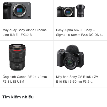
Máy quay Sony Alpha Cinema
Sony Alpha A6700 Body +
Line ILME - FX30 B
Sigma 18-50mm F2.8 DC DN for
Sony
Ống kính Canon RF 24-70mm
Máy ảnh Sony ZV-E10K / ZV-
F2.8 L IS USM
E10 Kit 16-50mm F3.5-
5.6 OSS II
Tìm kiếm nhiều