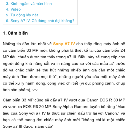
3. Kính ngắm và màn hình
4. Video
5. Tự động lấy nét
6. Sony A7 lV: Có đáng chờ đợi không?
1. Cảm biến
Những tin đồn lớn nhất về
Sony A7 IV
cho thấy rằng máy ảnh sẽ
có cảm biến 33 MP mới, không phải là thiết kế lại của cảm biến 24
MP tiêu chuẩn được tìm thấy trong a7 III. Điều này sẽ cung cấp cho
người dùng khả năng cắt và in nâng cao so với các mẫu a7 trước
đó và chắc chắn sẽ thu hút những nhiếp ảnh gia cần một chiếc
máy ảnh “làm được mọi thứ”, những người yêu cầu một máy ảnh
có thể xử lý hành động, công việc chi tiết (ví dụ: phong cảnh, chụp
ảnh sản phẩm), v.v.
Cảm biến 33 MP cũng sẽ đẩy a7 IV vượt qua Canon EOS R 30 MP
và vượt xa EOS R6 20 MP. Sony Alpha Rumors tuyên bố rằng “Mục
tiêu của Sony với a7 IV là thực sự chiến đấu trở lại với Canon,” và
bạn có thể mong đợi chiếc máy ảnh mới “không chỉ là một chiếc
Sony a7 III được nâng cấp”.