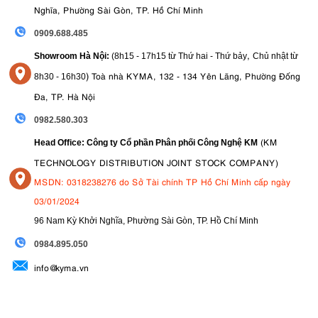
Nghĩa, Phường Sài Gòn, TP. Hồ Chí Minh
0909.688.485
,
Showroom Hà Nội:
(8h15 - 17h15 từ Thứ hai - Thứ bảy
Chủ nhật từ
)
Toà nhà KYMA, 132 - 134 Yên Lãng, Phường Đống
8
h30 - 16h30
Đa, TP. Hà Nội
0982.580.303
(KM
Head Office: Công ty Cổ phần Phân phối Công Nghệ KM
TECHNOLOGY DISTRIBUTION JOINT STOCK COMPANY)
MSDN: 0318238276 do Sở Tài chính TP Hồ Chí Minh cấp ngày
03/01/2024
96 Nam Kỳ Khởi Nghĩa, Phường Sài Gòn, TP. Hồ Chí Minh
09
84.895.050
info@kyma.vn