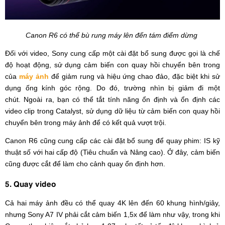
Canon R6 có thể bù rung máy lên đến tám điểm dừng
Đối với video, Sony cung cấp một cài đặt bổ sung được gọi là chế
độ hoạt động, sử dụng cảm biến con quay hồi chuyển bên trong
của
máy ảnh
để giảm rung và hiệu ứng chao đảo, đặc biệt khi sử
dụng ống kính góc rộng. Do đó, trường nhìn bị giảm đi một
chút. Ngoài ra, bạn có thể tắt tính năng ổn định và ổn định các
video clip trong Catalyst, sử dụng dữ liệu từ cảm biến con quay hồi
chuyển bên trong máy ảnh để có kết quả vượt trội.
Canon R6 cũng cung cấp các cài đặt bổ sung để quay phim: IS kỹ
thuật số với hai cấp độ (Tiêu chuẩn và Nâng cao). Ở đây, cảm biến
cũng được cắt để làm cho cảnh quay ổn định hơn.
5. Quay video
Cả hai máy ảnh đều có thể quay 4K lên đến 60 khung hình/giây,
nhưng Sony A7 IV phải cắt cảm biến 1,5x để làm như vậy, trong khi