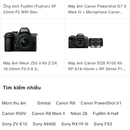
Ống kính Fujifilm (Fujinon) XF
Máy ảnh Canon Powershot G7 X
23mm F2 WR/ Đen
Mark III + Microphone Canon
DM-E100 + Báng tay cầm Canon
HG-100TBR
Máy ảnh Nikon Z50 II Kit Z DX
Máy ảnh Canon EOS R100 Kit
16-50mm F3.5-6.3
RF-S18-45mm + RF 50mm F1.8
VR Nhập khẩu
STM
Tìm kiếm nhiều
Micro thu âm
Gimbal
Canon R8
Canon PowerShot V1
Canon R50V
Canon R6 Mark II
Nikon Z8
Fujifilm X-Half
Sony ZV-E10
Sony A6400
Sony RX1R III
Sony FX2