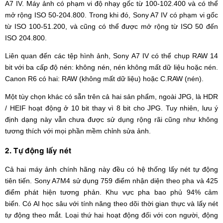
A7 IV. Máy ảnh có phạm vi độ nhạy gốc từ 100-102.400 và có thể
mở rộng ISO 50-204.800. Trong khi đó, Sony A7 IV có phạm vi gốc
từ ISO 100-51.200, và cũng có thể được mở rộng từ ISO 50 đến
ISO 204.800.
Liên quan đến các tệp hình ảnh, Sony A7 IV có thể chụp RAW 14
bit với ba cấp độ nén: không nén, nén không mất dữ liệu hoặc nén.
Canon R6 có hai: RAW (không mất dữ liệu) hoặc C.RAW (nén).
Một tùy chọn khác có sẵn trên cả hai sản phẩm, ngoài JPG, là HDR
/ HEIF hoạt động ở 10 bit thay vì 8 bit cho JPG. Tuy nhiên, lưu ý
định dạng này vẫn chưa được sử dụng rộng rãi cũng như không
tương thích với mọi phần mềm chỉnh sửa ảnh.
2. Tự động lấy nét
Cả hai máy ảnh chính hãng này đều có hệ thống lấy nét tự động
tiên tiến. Sony A7M4 sử dụng 759 điểm nhận diện theo pha và 425
điểm phát hiện tương phản. Khu vực pha bao phủ 94% cảm
biến. Có AI học sâu với tính năng theo dõi thời gian thực và lấy nét
tự động theo mắt. Loại thứ hai hoạt động đối với con người, động