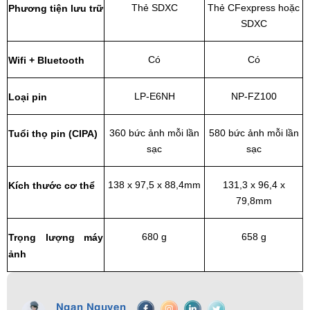
Thẻ SDXC
Thẻ CFexpress hoặc
Phương tiện lưu trữ
SDXC
Có
Có
Wifi + Bluetooth
LP-E6NH
NP-FZ100
Loại pin
360 bức ảnh mỗi lần
580 bức ảnh mỗi lần
Tuổi thọ pin (CIPA)
sạc
sạc
138 x 97,5 x 88,4mm
131,3 x 96,4 x
Kích thước cơ thể
79,8mm
680 g
658 g
Trọng lượng máy
ảnh
Ngan Nguyen