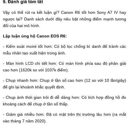
9. Đánh giá tóm tắt
Vậy có thể rút ra kết luận gì? Canon R6 tốt hơn Sony A7 IV hay
ngược lại? Danh sách dưới đây nêu bật những điểm mạnh tương
đối của hai mô hình.
Lập luận ủng hộ Canon EOS R6:
- Kiểm soát moiré tốt hơn: Có bộ lọc chống bí danh để tránh các
mẫu nhân tạo xuất hiện trong ảnh.
- Màn hình LCD chi tiết hơn: Có màn hình phía sau độ phân giải
cao hơn (1620k so với 1037k điểm).
- Chụp nhanh hơn: Chụp ở tần số cao hơn (12 so với 10 lần/giây)
để ghi lại khoảnh khắc quyết định.
- Chụp ảnh thời gian trôi đi dễ dàng hơn: Có tích hợp đồng hồ đo
khoảng cách để chụp ở tần số thấp.
- Giảm giá nhiều hơn: Đã có mặt trên thị trường lâu hơn (ra mắt
vào tháng 7 năm 2020).