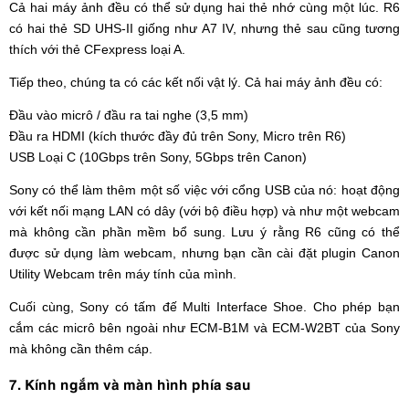
Cả hai máy ảnh đều có thể sử dụng hai thẻ nhớ cùng một lúc. R6
có hai thẻ SD UHS-II giống như A7 IV, nhưng thẻ sau cũng tương
thích với thẻ CFexpress loại A.
Tiếp theo, chúng ta có các kết nối vật lý. Cả hai máy ảnh đều có:
Đầu vào micrô / đầu ra tai nghe (3,5 mm)
Đầu ra HDMI (kích thước đầy đủ trên Sony, Micro trên R6)
USB Loại C (10Gbps trên Sony, 5Gbps trên Canon)
Sony có thể làm thêm một số việc với cổng USB của nó: hoạt động
với kết nối mạng LAN có dây (với bộ điều hợp) và như một webcam
mà không cần phần mềm bổ sung. Lưu ý rằng R6 cũng có thể
được sử dụng làm webcam, nhưng bạn cần cài đặt plugin Canon
Utility Webcam trên máy tính của mình.
Cuối cùng, Sony có tấm đế Multi Interface Shoe. Cho phép bạn
cắm các micrô bên ngoài như ECM-B1M và ECM-W2BT của Sony
mà không cần thêm cáp.
7. Kính ngắm và màn hình phía sau