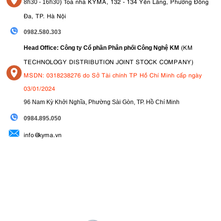
)
Toà nhà KYMA, 132 - 134 Yên Lãng, Phường Đống
8
h30 - 16h30
Đa, TP. Hà Nội
0982.580.303
(KM
Head Office: Công ty Cổ phần Phân phối Công Nghệ KM
TECHNOLOGY DISTRIBUTION JOINT STOCK COMPANY)
MSDN: 0318238276 do Sở Tài chính TP Hồ Chí Minh cấp ngày
03/01/2024
96 Nam Kỳ Khởi Nghĩa, Phường Sài Gòn, TP. Hồ Chí Minh
09
84.895.050
info@kyma.vn