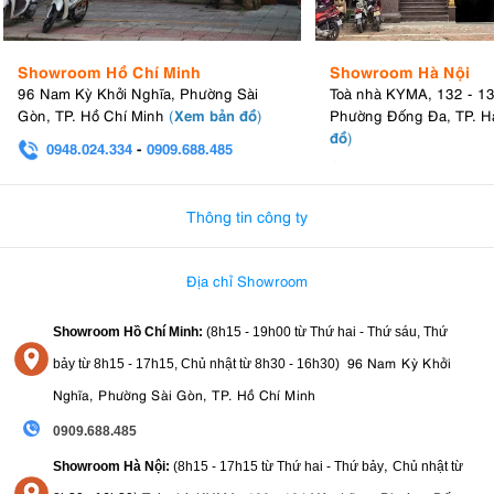
Showroom Hồ Chí Minh
Showroom Hà Nội
96 Nam Kỳ Khởi Nghĩa, Phường Sài
Toà nhà KYMA, 132 - 1
Xem bản đồ
Gòn, TP. Hồ Chí Minh
(
)
Phường Đống Đa, TP. H
đồ
)
0948.024.334
-
0909.688.485
0982.580.303
-
0938
Thông tin công ty
Địa chỉ Showroom
Showroom Hồ Chí Minh:
(8h15 - 19h00 từ
Thứ hai - Thứ sáu, Thứ
96 Nam Kỳ Khởi
bảy từ
8h15 - 17h15,
Chủ nhật từ 8
h30 - 16h30
)
Nghĩa, Phường Sài Gòn, TP. Hồ Chí Minh
0909.688.485
,
Showroom Hà Nội:
(8h15 - 17h15 từ Thứ hai - Thứ bảy
Chủ nhật từ