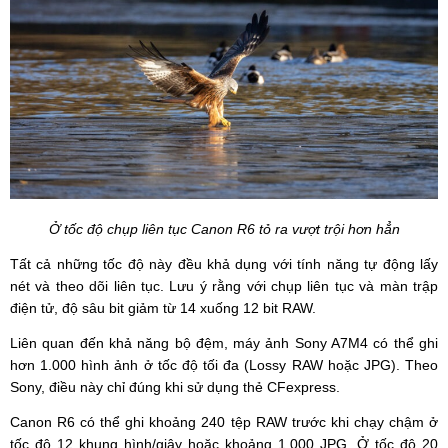
Ở tốc độ chụp liên tục Canon R6 tỏ ra vượt trội hơn hẳn
Tất cả những tốc độ này đều khả dụng với tính năng tự động lấy
nét và theo dõi liên tục. Lưu ý rằng với chụp liên tục và màn trập
điện tử, độ sâu bit giảm từ 14 xuống 12 bit RAW.
Liên quan đến khả năng bộ đệm, máy ảnh Sony A7M4 có thể ghi
hơn 1.000 hình ảnh ở tốc độ tối đa (Lossy RAW hoặc JPG). Theo
Sony, điều này chỉ đúng khi sử dụng thẻ CFexpress.
Canon R6 có thể ghi khoảng 240 tệp RAW trước khi chạy chậm ở
tốc độ 12 khung hình/giây hoặc khoảng 1.000 JPG. Ở tốc độ 20