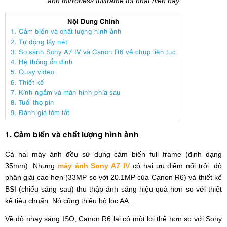
ảnh mirrorless fullframe tốt nhất hiện nay
Nội Dung Chính
1. Cảm biến và chất lượng hình ảnh
2. Tự động lấy nét
3. So sánh Sony A7 IV và Canon R6 về chụp liên tục
4. Hệ thống ổn định
5. Quay video
6. Thiết kế
7. Kính ngắm và màn hình phía sau
8. Tuổi thọ pin
9. Đánh giá tóm tắt
1. Cảm biến và chất lượng hình ảnh
Cả hai máy ảnh đều sử dụng cảm biến full frame (định dạng
35mm). Nhưng
máy ảnh Sony A7 IV
có hai ưu điểm nổi trội: độ
phân giải cao hơn (33MP so với 20.1MP của Canon R6) và thiết kế
BSI (chiếu sáng sau) thu thập ánh sáng hiệu quả hơn so với thiết
kế tiêu chuẩn. Nó cũng thiếu bộ lọc AA.
Về độ nhạy sáng ISO, Canon R6 lại có một lợi thế hơn so với Sony