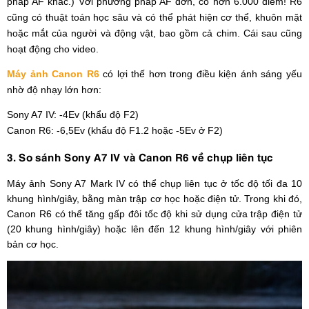
pháp AF khác.) Với phương pháp AF đơn, có hơn 6.000 điểm! R6
cũng có thuật toán học sâu và có thể phát hiện cơ thể, khuôn mặt
hoặc mắt của người và động vật, bao gồm cả chim. Cái sau cũng
hoạt động cho video.
Máy ảnh Canon R6
có lợi thế hơn trong điều kiện ánh sáng yếu
nhờ độ nhạy lớn hơn:
Sony A7 IV: -4Ev (khẩu độ F2)
Canon R6: -6,5Ev (khẩu độ F1.2 hoặc -5Ev ở F2)
3. So sánh Sony A7 IV và Canon R6 về chụp liên tục
Máy ảnh Sony A7 Mark IV có thể chụp liên tục ở tốc độ tối đa 10
khung hình/giây, bằng màn trập cơ học hoặc điện tử. Trong khi đó,
Canon R6 có thể tăng gấp đôi tốc độ khi sử dụng cửa trập điện tử
(20 khung hình/giây) hoặc lên đến 12 khung hình/giây với phiên
bản cơ học.