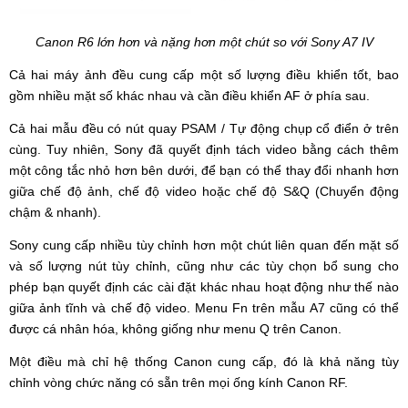
Canon R6 lớn hơn và nặng hơn một chút so với Sony A7 IV
Cả hai máy ảnh đều cung cấp một số lượng điều khiển tốt, bao
gồm nhiều mặt số khác nhau và cần điều khiển AF ở phía sau.
Cả hai mẫu đều có nút quay PSAM / Tự động chụp cổ điển ở trên
cùng. Tuy nhiên, Sony đã quyết định tách video bằng cách thêm
một công tắc nhỏ hơn bên dưới, để bạn có thể thay đổi nhanh hơn
giữa chế độ ảnh, chế độ video hoặc chế độ S&Q (Chuyển động
chậm & nhanh).
Sony cung cấp nhiều tùy chỉnh hơn một chút liên quan đến mặt số
và số lượng nút tùy chỉnh, cũng như các tùy chọn bổ sung cho
phép bạn quyết định các cài đặt khác nhau hoạt động như thế nào
giữa ảnh tĩnh và chế độ video. Menu Fn trên mẫu A7 cũng có thể
được cá nhân hóa, không giống như menu Q trên Canon.
Một điều mà chỉ hệ thống Canon cung cấp, đó là khả năng tùy
chỉnh vòng chức năng có sẵn trên mọi ống kính Canon RF.