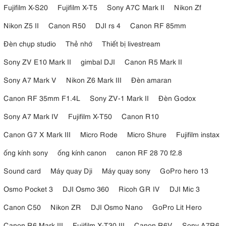
Fujifilm X-S20
Fujifilm X-T5
Sony A7C Mark II
Nikon Zf
Nikon Z5 II
Canon R50
DJI rs 4
Canon RF 85mm
Đèn chụp studio
Thẻ nhớ
Thiết bị livestream
Sony ZV E10 Mark II
gimbal DJI
Canon R5 Mark II
Sony A7 Mark V
Nikon Z6 Mark III
Đèn amaran
Canon RF 35mm F1.4L
Sony ZV-1 Mark II
Đèn Godox
Sony A7 Mark IV
Fujifilm X-T50
Canon R10
Canon G7 X Mark III
Micro Rode
Micro Shure
Fujifilm instax
ống kính sony
ống kính canon
canon RF 28 70 f2.8
Sound card
Máy quay Dji
Máy quay sony
GoPro hero 13
Osmo Pocket 3
DJI Osmo 360
Ricoh GR IV
DJI Mic 3
Canon C50
Nikon ZR
DJI Osmo Nano
GoPro Lit Hero
Canon R6 Mark III
Fujifilm X-T30 III
Canon R6V
Sony A7R6