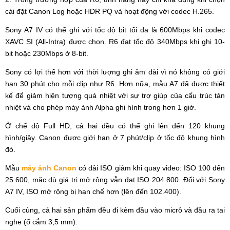
cài đặt Canon Log hoặc HDR PQ và hoạt động với codec H.265.
Sony A7 IV có thể ghi với tốc độ bit tối đa là 600Mbps khi codec
XAVC SI (All-Intra) được chọn. R6 đạt tốc độ 340Mbps khi ghi 10-
bit hoặc 230Mbps ở 8-bit.
Sony có lợi thế hơn với thời lượng ghi âm dài vì nó không có giới
hạn 30 phút cho mỗi clip như R6. Hơn nữa, mẫu A7 đã được thiết
kế để giảm hiện tượng quá nhiệt với sự trợ giúp của cấu trúc tản
nhiệt và cho phép máy ảnh Alpha ghi hình trong hơn 1 giờ.
Ở chế độ Full HD, cả hai đều có thể ghi lên đến 120 khung
hình/giây. Canon được giới hạn ở 7 phút/clip ở tốc độ khung hình
đó.
Mẫu
máy ảnh Canon
có dải ISO giảm khi quay video: ISO 100 đến
25.600, mặc dù giá trị mở rộng vẫn đạt ISO 204.800. Đối với Sony
A7 IV, ISO mở rộng bị hạn chế hơn (lên đến 102.400).
Cuối cùng, cả hai sản phẩm đều đi kèm đầu vào micrô và đầu ra tai
nghe (ổ cắm 3,5 mm).