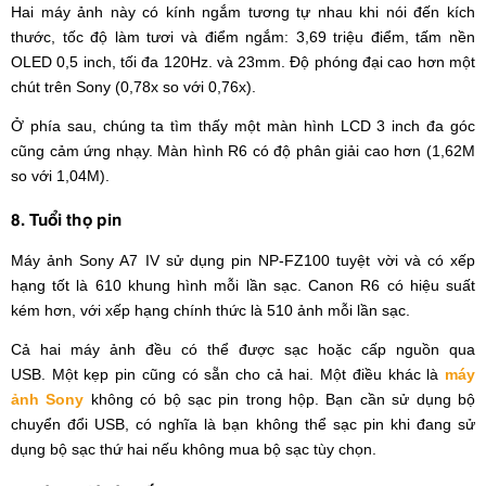
Hai máy ảnh này có kính ngắm tương tự nhau khi nói đến kích
thước, tốc độ làm tươi và điểm ngắm: 3,69 triệu điểm, tấm nền
OLED 0,5 inch, tối đa 120Hz. và 23mm. Độ phóng đại cao hơn một
chút trên Sony (0,78x so với 0,76x).
Ở phía sau, chúng ta tìm thấy một màn hình LCD 3 inch đa góc
cũng cảm ứng nhạy. Màn hình R6 có độ phân giải cao hơn (1,62M
so với 1,04M).
8. Tuổi thọ pin
Máy ảnh Sony A7 IV sử dụng pin NP-FZ100 tuyệt vời và có xếp
hạng tốt là 610 khung hình mỗi lần sạc. Canon R6 có hiệu suất
kém hơn, với xếp hạng chính thức là 510 ảnh mỗi lần sạc.
Cả hai máy ảnh đều có thể được sạc hoặc cấp nguồn qua
USB. Một kẹp pin cũng có sẵn cho cả hai. Một điều khác là
máy
ảnh Sony
không có bộ sạc pin trong hộp. Bạn cần sử dụng bộ
chuyển đổi USB, có nghĩa là bạn không thể sạc pin khi đang sử
dụng bộ sạc thứ hai nếu không mua bộ sạc tùy chọn.