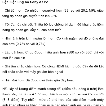
Lập luận ủng hộ Sony A7 IV:
- Chi tiết hơn: Có nhiều megapixel hơn (33 so với 20,1 MP), giúp
tăng độ phân giải tuyến tính lên 28%.
- Tối đa hóa chi tiết: Thiếu bộ lọc chống bí danh để khai thác tiềm
năng độ phân giải đầy đủ của cảm biến.
- Hình ảnh trên kính ngắm lớn hơn: Có kính ngắm với độ phóng đại
cao hơn (0,78x so với 0,76x).
- Lâu dài hơn: Chụp được nhiều ảnh hơn (580 so với 360) chỉ với
một lần sạc pin.
- Ghi âm chắc chắn hơn: Có cổng HDMI kích thước đầy đủ để kết
nối chắc chắn với máy ghi âm bên ngoài.
- Hiện đại hơn: Đã được giới thiệu gần đây hơn.
Nếu lấy số lượng điểm mạnh tương đối (điểm đầu dòng ở trên) làm
thước đo, thì Sony A7 IV vượt trội hơn một chút so với Canon R6
(6: 5 điểm). Tuy nhiên, mức độ phù hợp của các điểm mạnh máy
ảnh khác nhau sẽ khác nhau giữa các nhiếp ảnh gia, vì vậy bạn có