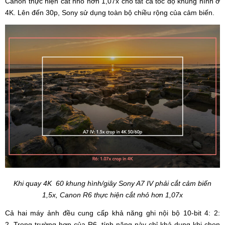
Canon thực hiện cắt nhỏ hơn 1,07x cho tất cả tốc độ khung hình ở
4K. Lên đến 30p, Sony sử dụng toàn bộ chiều rộng của cảm biến.
Khi quay 4K 60 khung hình/giây Sony A7 IV phải cắt cảm biến
1,5x, Canon R6 thực hiện cắt nhỏ hơn 1,07x
Cả hai máy ảnh đều cung cấp khả năng ghi nội bộ 10-bit 4: 2:
2. Trong trường hợp của R6, tính năng này chỉ khả dụng khi chọn