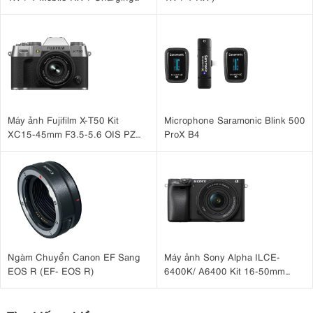
Case )
Máy ảnh Fujifilm X-T50 Kit
Microphone Saramonic Blink 500
XC15-45mm F3.5-5.6 OIS PZ
ProX B4
Bạc
Ngàm Chuyển Canon EF Sang
Máy ảnh Sony Alpha ILCE-
EOS R (EF- EOS R)
6400K/ A6400 Kit 16-50mm
F3.5-5.6 OSS II