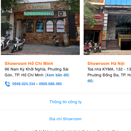
Showroom Hồ Chí Minh
Showroom Hà Nội
96 Nam Kỳ Khởi Nghĩa, Phường Sài
Toà nhà KYMA, 132 - 1
Xem bản đồ
Gòn, TP. Hồ Chí Minh
(
)
Phường Đống Đa, TP. H
đồ
)
0948.024.334
-
0909.688.485
0982.580.303
-
0938
Thông tin công ty
Địa chỉ Showroom