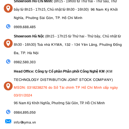
Showroom Hồ Chí Minh:
(8h15 - 19h00 từ
Thứ hai - Thứ sáu, Thứ
96 Nam Kỳ Khởi
bảy từ
8h15 - 17h15,
Chủ nhật từ 8
h30 - 16h30
)
Nghĩa, Phường Sài Gòn, TP. Hồ Chí Minh
0909.688.485
,
Showroom Hà Nội:
(8h15 - 17h15 từ Thứ hai - Thứ bảy
Chủ nhật từ
)
Toà nhà KYMA, 132 - 134 Yên Lãng, Phường Đống
8
h30 - 16h30
Đa, TP. Hà Nội
0982.580.303
(KM
Head Office: Công ty Cổ phần Phân phối Công Nghệ KM
TECHNOLOGY DISTRIBUTION JOINT STOCK COMPANY)
MSDN: 0318238276 do Sở Tài chính TP Hồ Chí Minh cấp ngày
03/01/2024
96 Nam Kỳ Khởi Nghĩa, Phường Sài Gòn, TP. Hồ Chí Minh
09
84.895.050
info@kyma.vn