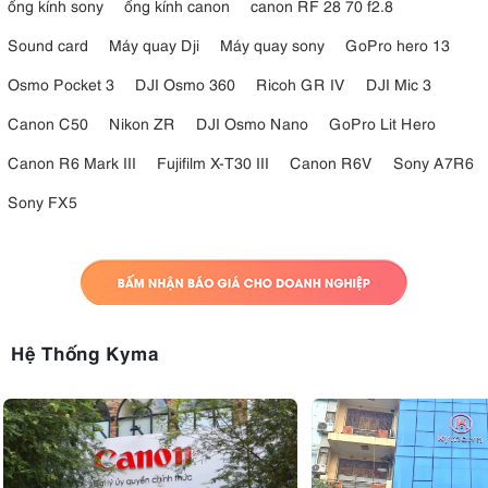
ống kính sony
ống kính canon
canon RF 28 70 f2.8
Sound card
Máy quay Dji
Máy quay sony
GoPro hero 13
Osmo Pocket 3
DJI Osmo 360
Ricoh GR IV
DJI Mic 3
Canon C50
Nikon ZR
DJI Osmo Nano
GoPro Lit Hero
Canon R6 Mark III
Fujifilm X-T30 III
Canon R6V
Sony A7R6
Sony FX5
Hệ Thống Kyma