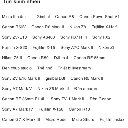
Tìm kiếm nhiều
Micro thu âm
Gimbal
Canon R8
Canon PowerShot V1
Canon R50V
Canon R6 Mark II
Nikon Z8
Fujifilm X-Half
Sony ZV-E10
Sony A6400
Sony RX1R III
Sony FX2
Fujifilm X-S20
Fujifilm X-T5
Sony A7C Mark II
Nikon Zf
Nikon Z5 II
Canon R50
DJI rs 4
Canon RF 85mm
Đèn chụp studio
Thẻ nhớ
Thiết bị livestream
Sony ZV E10 Mark II
gimbal DJI
Canon R5 Mark II
Sony A7 Mark V
Nikon Z6 Mark III
Đèn amaran
Canon RF 35mm F1.4L
Sony ZV-1 Mark II
Đèn Godox
Sony A7 Mark IV
Fujifilm X-T50
Canon R10
Canon G7 X Mark III
Micro Rode
Micro Shure
Fujifilm instax