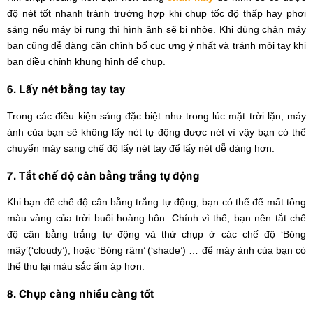
độ nét tốt nhanh tránh trường hợp khi chụp tốc độ thấp hay phơi
sáng nếu máy bị rung thì hình ảnh sẽ bị nhòe. Khi dùng chân máy
bạn cũng dễ dàng căn chỉnh bố cục ưng ý nhất và tránh mỏi tay khi
bạn điều chỉnh khung hình để chụp.
6. Lấy nét bằng tay tay
Trong các điều kiện sáng đặc biệt như trong lúc mặt trời lặn, máy
ảnh của bạn sẽ không lấy nét tự động được nét vì vậy bạn có thể
chuyển máy sang chế độ lấy nét tay để lấy nét dễ dàng hơn.
7. Tắt chế độ cân bằng trắng tự động
Khi bạn để chế độ cân bằng trắng tự động, bạn có thể để mất tông
màu vàng của trời buổi hoàng hôn. Chính vì thế, bạn nên tắt chế
độ cân bằng trắng tự động và thử chụp ở các chế độ ‘Bóng
mây’(‘cloudy’), hoặc ‘Bóng râm’ (‘shade’) … để máy ảnh của bạn có
thể thu lại màu sắc ấm áp hơn.
8. Chụp càng nhiều càng tốt