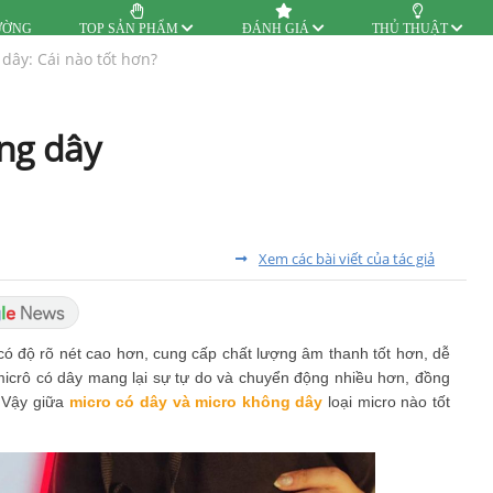
ƯỜNG
TOP SẢN PHẨM
ĐÁNH GIÁ
THỦ THUẬT
dây: Cái nào tốt hơn?
ông dây
Xem các bài viết của tác giả
có độ rõ nét cao hơn, cung cấp chất lượng âm thanh tốt hơn, dễ
micrô có dây mang lại sự tự do và chuyển động nhiều hơn, đồng
. Vậy giữa
micro có dây và micro không dây
loại micro nào tốt