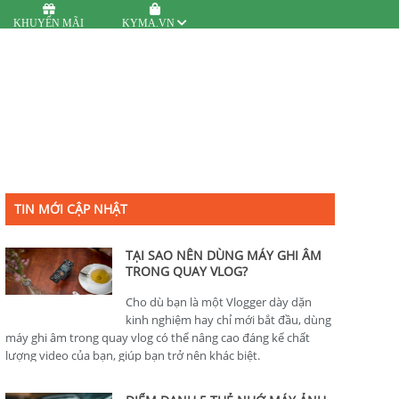
KHUYẾN MÃI
KYMA.VN
TIN MỚI CẬP NHẬT
TẠI SAO NÊN DÙNG MÁY GHI ÂM
TRONG QUAY VLOG?
Cho dù bạn là một Vlogger dày dặn
kinh nghiệm hay chỉ mới bắt đầu, dùng
máy ghi âm trong quay vlog có thể nâng cao đáng kể chất
lượng video của bạn, giúp bạn trở nên khác biệt.