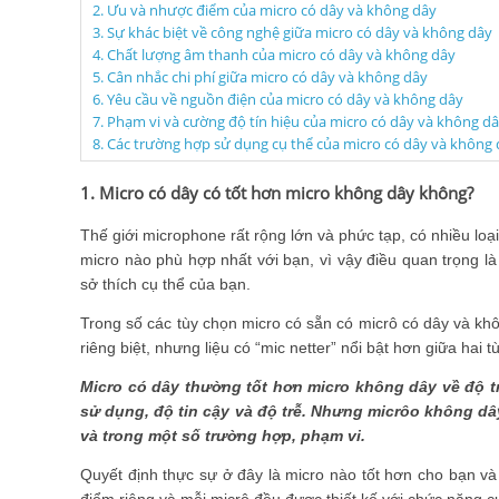
2. Ưu và nhược điểm của micro có dây và không dây
3. Sự khác biệt về công nghệ giữa micro có dây và không dây
4. Chất lượng âm thanh của micro có dây và không dây
5. Cân nhắc chi phí giữa micro có dây và không dây
6. Yêu cầu về nguồn điện của micro có dây và không dây
7. Phạm vi và cường độ tín hiệu của micro có dây và không d
8. Các trường hợp sử dụng cụ thể của micro có dây và không
1. Micro có dây có tốt hơn micro không dây không?
Thế giới microphone rất rộng lớn và phức tạp, có nhiều loạ
micro nào phù hợp nhất với bạn, vì vậy điều quan trọng l
sở thích cụ thể của bạn.
Trong số các tùy chọn micro có sẵn có micrô có dây và kh
riêng biệt, nhưng liệu có “mic netter” nổi bật hơn giữa hai
Micro có dây thường tốt hơn micro không dây về độ tr
sử dụng, độ tin cậy và độ trễ. Nhưng micrôo không dây 
và trong một số trường hợp, phạm vi.
Quyết định thực sự ở đây là micro nào tốt hơn cho bạn và
điểm riêng và mỗi micrô đều được thiết kế với chức năng c