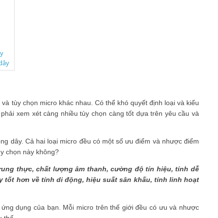
ây
 dây
i và tùy chọn micro khác nhau. Có thể khó quyết định loại và kiểu
à phải xem xét càng nhiều tùy chọn càng tốt dựa trên yêu cầu và
ông dây. Cả hai loại micro đều có một số ưu điểm và nhược điểm
 tùy chọn này không?
ung thực, chất lượng âm thanh, cường độ tín hiệu, tính dễ
tốt hơn về tính di động, hiệu suất sân khấu, tính linh hoạt
 ứng dụng của bạn. Mỗi micro trên thế giới đều có ưu và nhược
ụ thể.