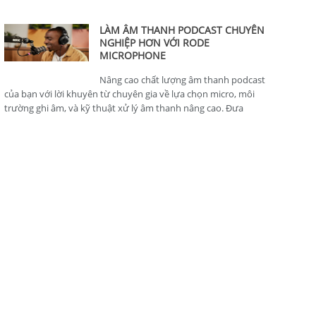
thông minh, hoàn hảo cho nhà sản xuất nội dung.
LÀM ÂM THANH PODCAST CHUYÊN
NGHIỆP HƠN VỚI RODE
MICROPHONE
Nâng cao chất lượng âm thanh podcast
của bạn với lời khuyên từ chuyên gia về lựa chọn micro, môi
trường ghi âm, và kỹ thuật xử lý âm thanh nâng cao. Đưa
podcast của bạn lên tiêu chuẩn chuyên nghiệp.