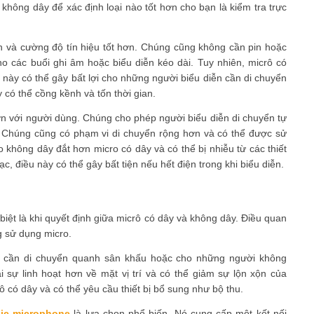
không dây để xác định loại nào tốt hơn cho bạn là kiểm tra trực
h và cường độ tín hiệu tốt hơn. Chúng cũng không cần pin hoặc
ho các buổi ghi âm hoặc biểu diễn kéo dài. Tuy nhiên, micrô có
 này có thể gây bất lợi cho những người biểu diễn cần di chuyển
 có thể cồng kềnh và tốn thời gian.
hơn với người dùng. Chúng cho phép người biểu diễn di chuyển tự
. Chúng cũng có phạm vi di chuyển rộng hơn và có thể được sử
o không dây đắt hơn micro có dây và có thể bị nhiễu từ các thiết
, điều này có thể gây bất tiện nếu hết điện trong khi biểu diễn.
iệt là khi quyết định giữa micrô có dây và không dây. Điều quan
g sử dụng micro.
ễn cần di chuyển quanh sân khấu hoặc cho những người không
sự linh hoạt hơn về mặt vị trí và có thể giảm sự lộn xộn của
ô có dây và có thể yêu cầu thiết bị bổ sung như bộ thu.
ic microphone
là lựa chọn phổ biến. Nó cung cấp một kết nối