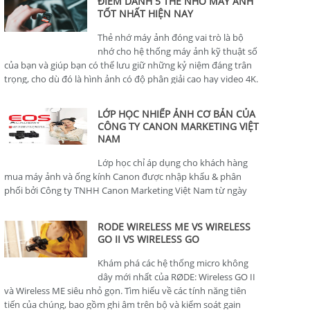
ĐIỂM DANH 5 THẺ NHỚ MÁY ẢNH
TỐT NHẤT HIỆN NAY
Thẻ nhớ máy ảnh đóng vai trò là bộ
nhớ cho hệ thống máy ảnh kỹ thuật số
của bạn và giúp bạn có thể lưu giữ những kỷ niệm đáng trân
trọng, cho dù đó là hình ảnh có độ phân giải cao hay video 4K.
LỚP HỌC NHIẾP ẢNH CƠ BẢN CỦA
CÔNG TY CANON MARKETING VIỆT
NAM
Lớp học chỉ áp dụng cho khách hàng
mua máy ảnh và ống kính Canon được nhập khẩu & phân
phối bởi Công ty TNHH Canon Marketing Việt Nam từ ngày
01/01/2024.
RODE WIRELESS ME VS WIRELESS
GO II VS WIRELESS GO
Khám phá các hệ thống micro không
dây mới nhất của RØDE: Wireless GO II
và Wireless ME siêu nhỏ gọn. Tìm hiểu về các tính năng tiên
tiến của chúng, bao gồm ghi âm trên bộ và kiểm soát gain