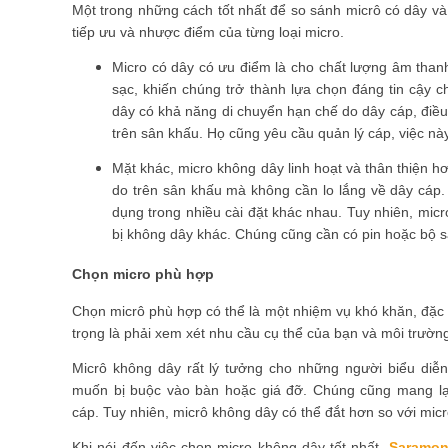
Một trong những cách tốt nhất để so sánh micrô có dây và 
tiếp ưu và nhược điểm của từng loại micro.
Micro có dây có ưu điểm là cho chất lượng âm than
sạc, khiến chúng trở thành lựa chọn đáng tin cậy c
dây có khả năng di chuyển hạn chế do dây cáp, điều
trên sân khấu. Họ cũng yêu cầu quản lý cáp, việc này
Mặt khác, micro không dây linh hoạt và thân thiện 
do trên sân khấu mà không cần lo lắng về dây cáp
dụng trong nhiều cài đặt khác nhau. Tuy nhiên, micr
bị không dây khác. Chúng cũng cần có pin hoặc bộ sạc
Chọn micro phù hợp
Chọn micrô phù hợp có thể là một nhiệm vụ khó khăn, đặc b
trọng là phải xem xét nhu cầu cụ thể của bạn và môi trườn
Micrô không dây rất lý tưởng cho những người biểu di
muốn bị buộc vào bàn hoặc giá đỡ. Chúng cũng mang lại 
cáp. Tuy nhiên, micrô không dây có thể đắt hơn so với micr
Khi nói đến việc chọn micro không dây tốt nhất,
Saramon