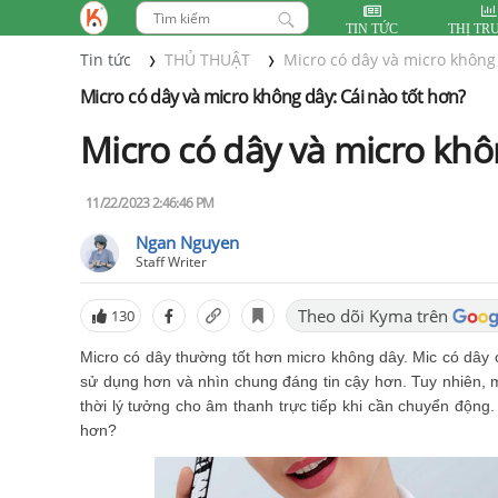
TIN TỨC
THỊ TR
Tin tức
THỦ THUẬT
Micro có dây và micro không 
Micro có dây và micro không dây: Cái nào tốt hơn?
Micro có dây và micro kh
11/22/2023 2:46:46 PM
Ngan Nguyen
Staff Writer
Theo dõi Kyma trên
130
Micro có dây thường tốt hơn micro không dây. Mic có dây 
sử dụng hơn và nhìn chung đáng tin cậy hơn. Tuy nhiên, 
thời lý tưởng cho âm thanh trực tiếp khi cần chuyển động
hơn?