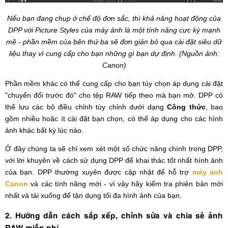
Nếu bạn đang chụp ở chế độ đơn sắc, thì khả năng hoạt động của
DPP với Picture Styles của máy ảnh là một tính năng cực kỳ mạnh
mẽ - phần mềm của bên thứ ba sẽ đơn giản bỏ qua cài đặt siêu dữ
liệu thay vì cung cấp cho bạn những gì bạn dự định. (Nguồn ảnh:
Canon)
Phần mềm khác có thể cung cấp cho bạn tùy chọn áp dụng cài đặt
"chuyển đổi trước đó" cho tệp RAW tiếp theo mà bạn mở. DPP có
thể lưu các bộ điều chỉnh tùy chỉnh dưới dạng
Công thức
, bao
gồm nhiều hoặc ít cài đặt bạn chọn, có thể áp dụng cho các hình
ảnh khác bất kỳ lúc nào.
Ở đây chúng ta sẽ chỉ xem xét một số chức năng chính trong DPP,
với lời khuyên về cách sử dụng DPP để khai thác tốt nhất hình ảnh
của bạn. DPP thường xuyên được cập nhật để hỗ trợ
máy ảnh
Canon
và các tính năng mới - vì vậy hãy kiểm tra phiên bản mới
nhất và tải xuống để tận dụng tối đa hình ảnh của bạn.
2. Hướng dẫn cách sắp xếp, chỉnh sửa và chia sẻ ảnh
RAW miễn phí