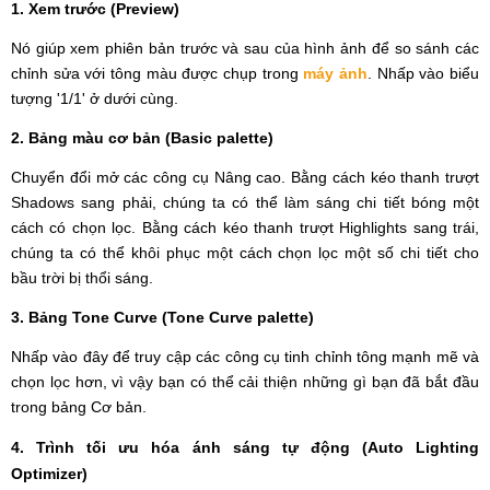
1. Xem trước (Preview)
Nó giúp xem phiên bản trước và sau của hình ảnh để so sánh các
chỉnh sửa với tông màu được chụp trong
máy ảnh
. Nhấp vào biểu
tượng '1/1' ở dưới cùng.
2. Bảng màu cơ bản (Basic palette)
Chuyển đổi mở các công cụ Nâng cao. Bằng cách kéo thanh trượt
Shadows sang phải, chúng ta có thể làm sáng chi tiết bóng một
cách có chọn lọc. Bằng cách kéo thanh trượt Highlights sang trái,
chúng ta có thể khôi phục một cách chọn lọc một số chi tiết cho
bầu trời bị thổi sáng.
3. Bảng Tone Curve (Tone Curve palette)
Nhấp vào đây để truy cập các công cụ tinh chỉnh tông mạnh mẽ và
chọn lọc hơn, vì vậy bạn có thể cải thiện những gì bạn đã bắt đầu
trong bảng Cơ bản.
4. Trình tối ưu hóa ánh sáng tự động (Auto Lighting
Optimizer)