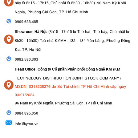
96 Nam Kỳ Khởi
bảy từ
8h15 - 17h15,
Chủ nhật từ 8
h30 - 16h30
)
Nghĩa, Phường Sài Gòn, TP. Hồ Chí Minh
0909.688.485
,
Showroom Hà Nội:
(8h15 - 17h15 từ Thứ hai - Thứ bảy
Chủ nhật từ
)
Toà nhà KYMA, 132 - 134 Yên Lãng, Phường Đống
8
h30 - 16h30
Đa, TP. Hà Nội
0982.580.303
(KM
Head Office: Công ty Cổ phần Phân phối Công Nghệ KM
TECHNOLOGY DISTRIBUTION JOINT STOCK COMPANY)
MSDN: 0318238276 do Sở Tài chính TP Hồ Chí Minh cấp ngày
03/01/2024
96 Nam Kỳ Khởi Nghĩa, Phường Sài Gòn, TP. Hồ Chí Minh
09
84.895.050
info@kyma.vn