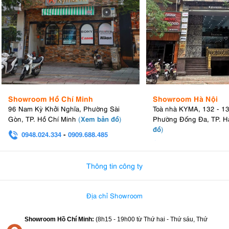
Showroom Hồ Chí Minh
Showroom Hà Nội
96 Nam Kỳ Khởi Nghĩa, Phường Sài
Toà nhà KYMA, 132 - 1
Xem bản đồ
Gòn, TP. Hồ Chí Minh
(
)
Phường Đống Đa, TP. H
đồ
)
0948.024.334
-
0909.688.485
0982.580.303
-
0938
Thông tin công ty
Địa chỉ Showroom
Showroom Hồ Chí Minh:
(8h15 - 19h00 từ
Thứ hai - Thứ sáu, Thứ