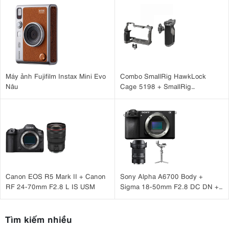
Máy ảnh Fujifilm Instax Mini Evo
Combo SmallRig HawkLock
Nâu
Cage 5198 + SmallRig
HawkLock H21 4485 cho Sony
A7CM2, A7CR
Canon EOS R5 Mark II + Canon
Sony Alpha A6700 Body +
RF 24-70mm F2.8 L IS USM
Sigma 18-50mm F2.8 DC DN +
DJI RS 4 Mini
Tìm kiếm nhiều