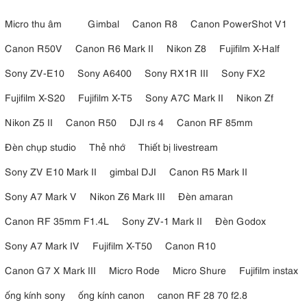
Micro thu âm
Gimbal
Canon R8
Canon PowerShot V1
Canon R50V
Canon R6 Mark II
Nikon Z8
Fujifilm X-Half
Sony ZV-E10
Sony A6400
Sony RX1R III
Sony FX2
Fujifilm X-S20
Fujifilm X-T5
Sony A7C Mark II
Nikon Zf
Nikon Z5 II
Canon R50
DJI rs 4
Canon RF 85mm
Đèn chụp studio
Thẻ nhớ
Thiết bị livestream
Sony ZV E10 Mark II
gimbal DJI
Canon R5 Mark II
Sony A7 Mark V
Nikon Z6 Mark III
Đèn amaran
Canon RF 35mm F1.4L
Sony ZV-1 Mark II
Đèn Godox
Sony A7 Mark IV
Fujifilm X-T50
Canon R10
Canon G7 X Mark III
Micro Rode
Micro Shure
Fujifilm instax
ống kính sony
ống kính canon
canon RF 28 70 f2.8