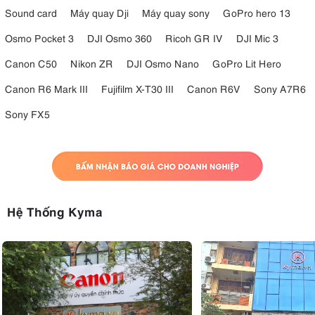
Sound card
Máy quay Dji
Máy quay sony
GoPro hero 13
Osmo Pocket 3
DJI Osmo 360
Ricoh GR IV
DJI Mic 3
Canon C50
Nikon ZR
DJI Osmo Nano
GoPro Lit Hero
Canon R6 Mark III
Fujifilm X-T30 III
Canon R6V
Sony A7R6
Sony FX5
Hệ Thống Kyma