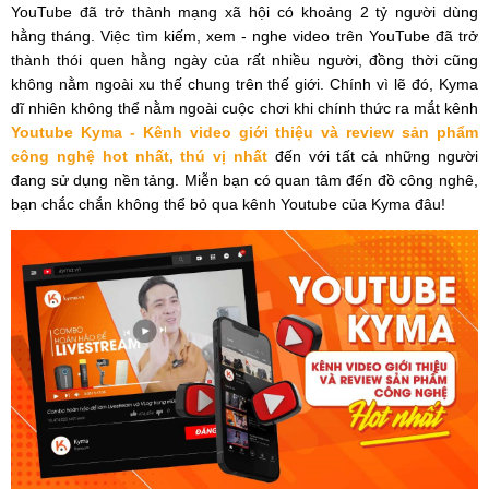
YouTube đã trở thành mạng xã hội có khoảng 2 tỷ người dùng
hằng tháng. Việc tìm kiếm, xem - nghe video trên YouTube đã trở
thành thói quen hằng ngày của rất nhiều người, đồng thời cũng
không nằm ngoài xu thế chung trên thế giới. Chính vì lẽ đó, Kyma
dĩ nhiên không thể nằm ngoài cuộc chơi khi chính thức ra mắt kênh
Youtube Kyma - Kênh video giới thiệu và review sản phẩm
công nghệ hot nhất, thú vị nhất
đến với tất cả những người
đang sử dụng nền tảng. Miễn bạn có quan tâm đến đồ công nghê,
bạn chắc chắn không thể bỏ qua kênh Youtube của Kyma đâu!