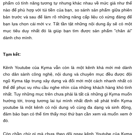
phẩm có tính năng tương tự nhưng khác nhau về mức giá như thế
nào để phù hợp với túi tiền của bạn, so sánh sản phẩm giữa phiên
bản trước và sau để làm rõ những nâng cấp liệu có xứng đáng để
bạn lựa chọn cái mới v.v. Tất tần tật những nội dung ấy sẽ có một
mục tiêu duy nhất đó là giúp bạn tìm được sản phẩm "chân ái"
dành cho mình.
Tạm kết:
Kênh Youtube của Kyma vẫn còn là một kênh khá mới mẻ dành
cho dân sành công nghệ, nội dung và chuyên mục đều được đội
ngũ Kyma tập trung xây dựng và đổi mới một cách nhanh nhất có
thể để phục vụ nhu cầu nghe nhìn của những khách hàng khó tính
nhất. Tuy những mục trên chưa phải là tất cả những gì Kyma muốn
hướng tới, trong tương lai tụi mình nhất định sẽ phát triển Kyma
youtube là một kênh có nội dung vô cùng đa dạng và sinh động,
đảm bảo bạn có thể tìm thấy mọi thứ bạn cần xem và muốn xem ở
đó.
Còn chần chừ gì mà chưa theo dõi ngay kênh Youtube của Kyma