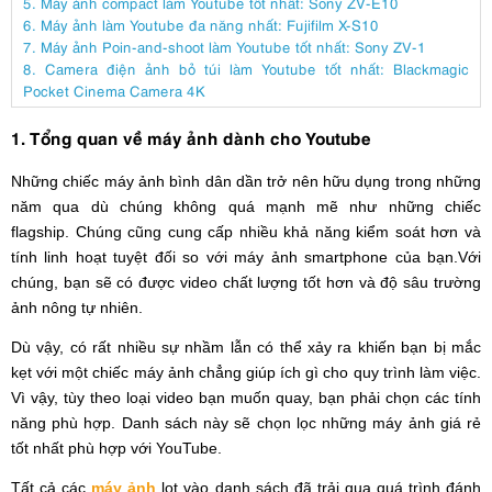
5. Máy ảnh compact làm Youtube tốt nhất: Sony ZV-E10
6. Máy ảnh làm Youtube đa năng nhất: Fujifilm X-S10
7. Máy ảnh Poin-and-shoot làm Youtube tốt nhất: Sony ZV-1
8. Camera điện ảnh bỏ túi làm Youtube tốt nhất: Blackmagic
Pocket Cinema Camera 4K
1. Tổng quan về máy ảnh dành cho Youtube
Những chiếc máy ảnh bình dân dần trở nên hữu dụng trong những
năm qua dù chúng không quá mạnh mẽ như những chiếc
flagship. Chúng cũng cung cấp nhiều khả năng kiểm soát hơn và
tính linh hoạt tuyệt đối so với máy ảnh smartphone của bạn.Với
chúng, bạn sẽ có được video chất lượng tốt hơn và độ sâu trường
ảnh nông tự nhiên.
Dù vậy, có rất nhiều sự nhầm lẫn có thể xảy ra khiến bạn bị mắc
kẹt với một chiếc máy ảnh chẳng giúp ích gì cho quy trình làm việc.
Vì vậy, tùy theo loại video bạn muốn quay, bạn phải chọn các tính
năng phù hợp. Danh sách này sẽ chọn lọc những máy ảnh giá rẻ
tốt nhất phù hợp với YouTube.
Tất cả các
máy ảnh
lọt vào danh sách đã trải qua quá trình đánh