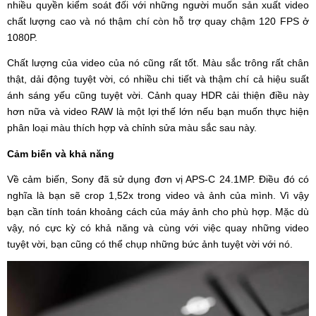
nhiều quyền kiểm soát đối với những người muốn sản xuất video
chất lượng cao và nó thậm chí còn hỗ trợ quay chậm 120 FPS ở
1080P.
Chất lượng của video của nó cũng rất tốt. Màu sắc trông rất chân
thật, dải động tuyệt vời, có nhiều chi tiết và thậm chí cả hiệu suất
ánh sáng yếu cũng tuyệt vời. Cảnh quay HDR cải thiện điều này
hơn nữa và video RAW là một lợi thế lớn nếu bạn muốn thực hiện
phân loại màu thích hợp và chỉnh sửa màu sắc sau này.
Cảm biến và khả năng
Về cảm biến, Sony đã sử dụng đơn vị APS-C 24.1MP. Điều đó có
nghĩa là bạn sẽ crop 1,52x trong video và ảnh của mình. Vì vậy
bạn cần tính toán khoảng cách của máy ảnh cho phù hợp. Mặc dù
vậy, nó cực kỳ có khả năng và cùng với việc quay những video
tuyệt vời, bạn cũng có thể chụp những bức ảnh tuyệt vời với nó.