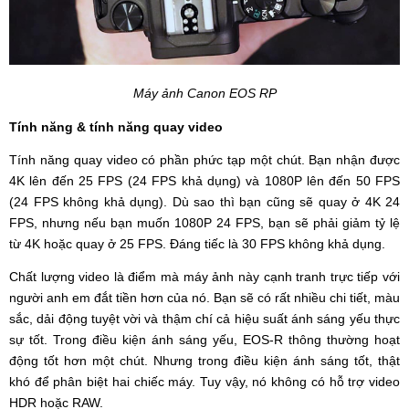
Máy ảnh Canon EOS RP
Tính năng & tính năng quay video
Tính năng quay video có phần phức tạp một chút. Bạn nhận được
4K lên đến 25 FPS (24 FPS khả dụng) và 1080P lên đến 50 FPS
(24 FPS không khả dụng). Dù sao thì bạn cũng sẽ quay ở 4K 24
FPS, nhưng nếu bạn muốn 1080P 24 FPS, bạn sẽ phải giảm tỷ lệ
từ 4K hoặc quay ở 25 FPS. Đáng tiếc là 30 FPS không khả dụng.
Chất lượng video là điểm mà máy ảnh này cạnh tranh trực tiếp với
người anh em đắt tiền hơn của nó. Bạn sẽ có rất nhiều chi tiết, màu
sắc, dải động tuyệt vời và thậm chí cả hiệu suất ánh sáng yếu thực
sự tốt. Trong điều kiện ánh sáng yếu, EOS-R thông thường hoạt
động tốt hơn một chút. Nhưng trong điều kiện ánh sáng tốt, thật
khó để phân biệt hai chiếc máy. Tuy vậy, nó không có hỗ trợ video
HDR hoặc RAW.