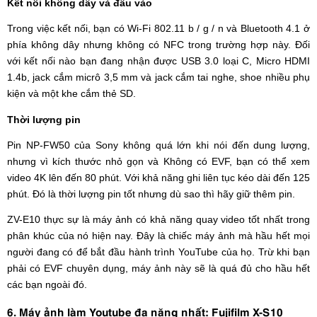
Kết nối không dây và đầu vào
Trong việc kết nối, bạn có Wi-Fi 802.11 b / g / n và Bluetooth 4.1 ở
phía không dây nhưng không có NFC trong trường hợp này. Đối
với kết nối nào bạn đang nhận được USB 3.0 loại C, Micro HDMI
1.4b, jack cắm micrô 3,5 mm và jack cắm tai nghe, shoe nhiều phụ
kiện và một khe cắm thẻ SD.
Thời lượng pin
Pin NP-FW50 của Sony không quá lớn khi nói đến dung lượng,
nhưng vì kích thước nhỏ gọn và Không có EVF, bạn có thể xem
video 4K lên đến 80 phút. Với khả năng ghi liên tục kéo dài đến 125
phút. Đó là thời lượng pin tốt nhưng dù sao thì hãy giữ thêm pin.
ZV-E10 thực sự là máy ảnh có khả năng quay video tốt nhất trong
phân khúc của nó hiện nay. Đây là chiếc máy ảnh mà hầu hết mọi
người đang có để bắt đầu hành trình YouTube của họ. Trừ khi bạn
phải có EVF chuyên dụng, máy ảnh này sẽ là quá đủ cho hầu hết
các bạn ngoài đó.
6. Máy ảnh làm Youtube đa năng nhất: Fujifilm X-S10