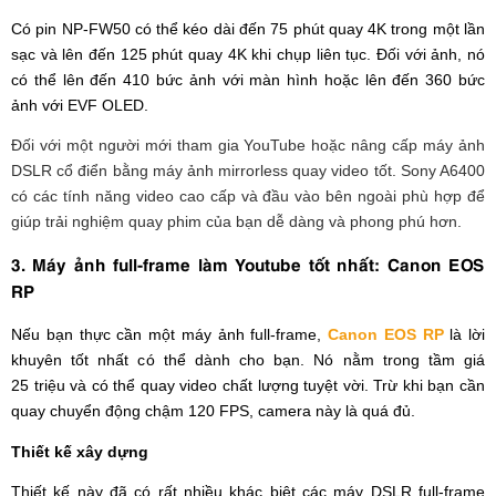
Có pin NP-FW50 có thể kéo dài đến 75 phút quay 4K trong một lần
sạc và lên đến 125 phút quay 4K khi chụp liên tục. Đối với ảnh, nó
có thể lên đến 410 bức ảnh với màn hình hoặc lên đến 360 bức
ảnh với EVF OLED.
Đối với một người mới tham gia YouTube hoặc nâng cấp máy ảnh
DSLR cổ điển bằng máy ảnh mirrorless quay video tốt. Sony A6400
có các tính năng video cao cấp và đầu vào bên ngoài phù hợp để
giúp trải nghiệm quay phim của bạn dễ dàng và phong phú hơn.
3. Máy ảnh full-frame làm Youtube tốt nhất: Canon EOS
RP
Nếu bạn thực cần một máy ảnh full-frame,
Canon EOS RP
là lời
khuyên tốt nhất có thể dành cho bạn. Nó nằm trong tầm giá
25 triệu và có thể quay video chất lượng tuyệt vời. Trừ khi bạn cần
quay chuyển động chậm 120 FPS, camera này là quá đủ.
Thiết kế xây dựng
Thiết kế này đã có rất nhiều khác biệt các máy DSLR full-frame