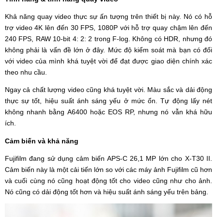
Khả năng quay video thực sự ấn tượng trên thiết bị này. Nó có hỗ
trợ video 4K lên đến 30 FPS, 1080P với hỗ trợ quay chậm lên đến
240 FPS, RAW 10-bit 4: 2: 2 trong F-log. Không có HDR, nhưng đó
không phải là vấn đề lớn ở đây. Mức độ kiểm soát mà bạn có đối
với video của mình khá tuyệt vời để đạt được giao diện chính xác
theo nhu cầu.
Ngay cả chất lượng video cũng khá tuyệt vời. Màu sắc và dải động
thực sự tốt, hiệu suất ánh sáng yếu ở mức ổn. Tự động lấy nét
không nhanh bằng A6400 hoặc EOS RP, nhưng nó vẫn khá hữu
ích.
Cảm biến và khả năng
Fujifilm đang sử dụng cảm biến APS-C 26,1 MP lớn cho X-T30 II.
Cảm biến này là một cải tiến lớn so với các máy ảnh Fujifilm cũ hơn
và cuối cùng nó cũng hoạt động tốt cho video cũng như cho ảnh.
Nó cũng có dải động tốt hơn và hiệu suất ánh sáng yếu trên bảng.