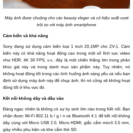
Máy ảnh được chuộng cho các beauty vloger và có hiệu suất vượt
trội so với máy ảnh smartphone
Cảm biến và khả năng
Sony đang sử dụng cảm biến loại 1 inch 20,1MP cho ZV-1. Cảm
biến này có khả năng hoạt động cao trong một số lĩnh vực video
như HDR, 4K 30 FPS, v.v., đây là một chiến thắng lớn trong phân
khúc giá này và trong danh mục sản phẩm này. Tuy nhiên, nó
không hoạt động tốt trong các tình huống ánh sáng yếu và nếu bạn
định sử dụng máy ảnh này để chụp ảnh, thì nó cũng sẽ không hoạt
động tốt ở khu vực đó.
Kết nối không dây và đầu vào
Đáng ngạc nhiên là không có sự hy sinh lớn nào trong Kết nối. Bạn
nhận được Wi-Fi 802.11 b / g / n và Bluetooth 4.1 để kết nối không
dây cùng với Micro USB 2.0, Micro HDMI, giắc cắm micrô 3,5 mm,
giày nhiều phụ kiện và khe cắm thẻ SD.