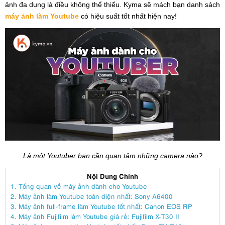
ảnh đa dụng là điều không thể thiếu. Kyma sẽ mách bạn danh sách
máy ảnh làm Youtube
có hiệu suất tốt nhất hiện nay!
Là một Youtuber bạn cần quan tâm những camera nào?
Nội Dung Chính
1. Tổng quan về máy ảnh dành cho Youtube
2. Máy ảnh làm Youtube toàn diện nhất: Sony A6400
3. Máy ảnh full-frame làm Youtube tốt nhất: Canon EOS RP
4. Máy ảnh Fujifilm làm Youtube giá rẻ: Fujifilm X-T30 II