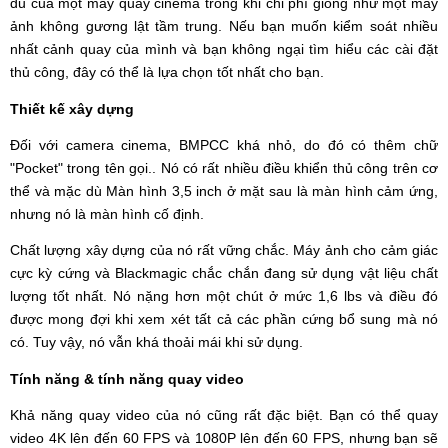
đủ của một máy quay cinema trong khi chi phí giống như một máy
ảnh không gương lật tầm trung. Nếu bạn muốn kiểm soát nhiều
nhất cảnh quay của mình và bạn không ngại tìm hiểu các cài đặt
thủ công, đây có thể là lựa chọn tốt nhất cho bạn.
Thiết kế xây dựng
Đối với camera cinema, BMPCC khá nhỏ, do đó có thêm chữ
"Pocket" trong tên gọi.. Nó có rất nhiều điều khiển thủ công trên cơ
thể và mặc dù Màn hình 3,5 inch ở mặt sau là màn hình cảm ứng,
nhưng nó là màn hình cố định.
Chất lượng xây dựng của nó rất vững chắc. Máy ảnh cho cảm giác
cực kỳ cứng và Blackmagic chắc chắn đang sử dụng vật liệu chất
lượng tốt nhất. Nó nặng hơn một chút ở mức 1,6 lbs và điều đó
được mong đợi khi xem xét tất cả các phần cứng bổ sung mà nó
có. Tuy vậy, nó vẫn khá thoải mái khi sử dụng.
Tính năng & tính năng quay video
Khả năng quay video của nó cũng rất đặc biệt. Bạn có thể quay
video 4K lên đến 60 FPS và 1080P lên đến 60 FPS, nhưng bạn sẽ