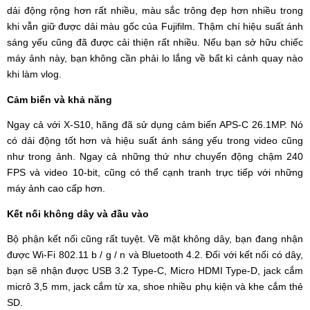
dải động rộng hơn rất nhiều, màu sắc trông đẹp hơn nhiều trong
khi vẫn giữ được dải màu gốc của Fujifilm. Thậm chí hiệu suất ánh
sáng yếu cũng đã được cải thiện rất nhiều. Nếu bạn sở hữu chiếc
máy ảnh này, bạn không cần phải lo lắng về bất kì cảnh quay nào
khi làm vlog.
Cảm biến và khả năng
Ngay cả với X-S10, hãng đã sử dụng cảm biến APS-C 26.1MP. Nó
có dải động tốt hơn và hiệu suất ánh sáng yếu trong video cũng
như trong ảnh. Ngay cả những thứ như chuyển động chậm 240
FPS và video 10-bit, cũng có thể cạnh tranh trực tiếp với những
máy ảnh cao cấp hơn.
Kết nối không dây và đầu vào
Bộ phận kết nối cũng rất tuyệt. Về mặt không dây, bạn đang nhận
được Wi-Fi 802.11 b / g / n và Bluetooth 4.2. Đối với kết nối có dây,
bạn sẽ nhận được USB 3.2 Type-C, Micro HDMI Type-D, jack cắm
micrô 3,5 mm, jack cắm từ xa, shoe nhiều phụ kiện và khe cắm thẻ
SD.