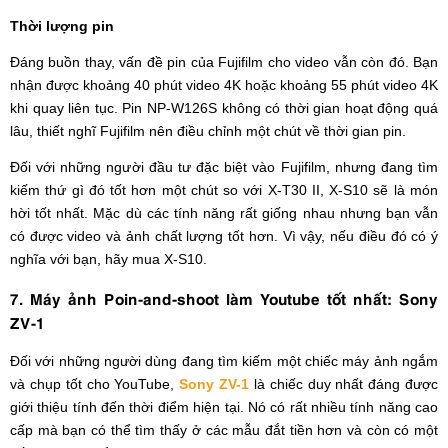
Thời lượng pin
Đáng buồn thay, vấn đề pin của Fujifilm cho video vẫn còn đó. Bạn
nhận được khoảng 40 phút video 4K hoặc khoảng 55 phút video 4K
khi quay liên tục. Pin NP-W126S không có thời gian hoạt động quá
lâu, thiết nghĩ Fujifilm nên điều chỉnh một chút về thời gian pin.
Đối với những người đầu tư đặc biệt vào Fujifilm, nhưng đang tìm
kiếm thứ gì đó tốt hơn một chút so với X-T30 II, X-S10 sẽ là món
hời tốt nhất. Mặc dù các tính năng rất giống nhau nhưng bạn vẫn
có được video và ảnh chất lượng tốt hơn. Vì vậy, nếu điều đó có ý
nghĩa với bạn, hãy mua X-S10.
7. Máy ảnh Poin-and-shoot làm Youtube tốt nhất: Sony
ZV-1
Đối với những người dùng đang tìm kiếm một chiếc máy ảnh ngắm
và chụp tốt cho YouTube,
Sony ZV-1
là chiếc duy nhất đáng được
giới thiệu tính đến thời điểm hiện tại. Nó có rất nhiều tính năng cao
cấp mà bạn có thể tìm thấy ở các mẫu đắt tiền hơn và còn có một