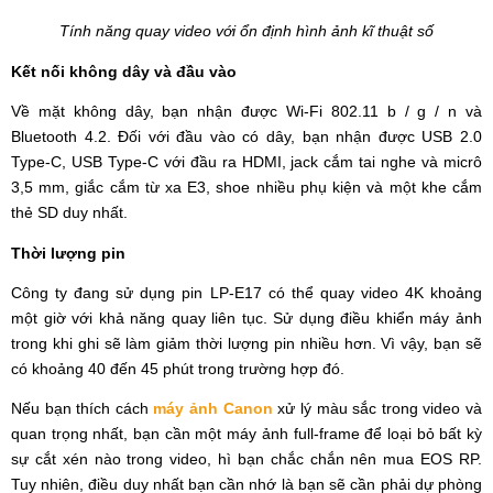
Tính năng quay video với ổn định hình ảnh kĩ thuật số
Kết nối không dây và đầu vào
Về mặt không dây, bạn nhận được Wi-Fi 802.11 b / g / n và
Bluetooth 4.2. Đối với đầu vào có dây, bạn nhận được USB 2.0
Type-C, USB Type-C với đầu ra HDMI, jack cắm tai nghe và micrô
3,5 mm, giắc cắm từ xa E3, shoe nhiều phụ kiện và một khe cắm
thẻ SD duy nhất.
Thời lượng pin
Công ty đang sử dụng pin LP-E17 có thể quay video 4K khoảng
một giờ với khả năng quay liên tục. Sử dụng điều khiển máy ảnh
trong khi ghi sẽ làm giảm thời lượng pin nhiều hơn. Vì vậy, bạn sẽ
có khoảng 40 đến 45 phút trong trường hợp đó.
Nếu bạn thích cách
máy ảnh Canon
xử lý màu sắc trong video và
quan trọng nhất, bạn cần một máy ảnh full-frame để loại bỏ bất kỳ
sự cắt xén nào trong video, hì bạn chắc chắn nên mua EOS RP.
Tuy nhiên, điều duy nhất bạn cần nhớ là bạn sẽ cần phải dự phòng