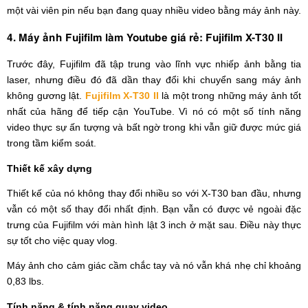
một vài viên pin nếu bạn đang quay nhiều video bằng máy ảnh này.
4. Máy ảnh Fujifilm làm Youtube giá rẻ: Fujifilm X-T30 II
Trước đây, Fujifilm đã tập trung vào lĩnh vực nhiếp ảnh bằng tia
laser, nhưng điều đó đã dần thay đổi khi chuyển sang máy ảnh
không gương lật.
Fujifilm X-T30 II
là một trong những máy ảnh tốt
nhất của hãng để tiếp cận YouTube. Vì nó có một số tính năng
video thực sự ấn tượng và bất ngờ trong khi vẫn giữ được mức giá
trong tầm kiểm soát.
Thiết kế xây dựng
Thiết kế của nó không thay đổi nhiều so với X-T30 ban đầu, nhưng
vẫn có một số thay đổi nhất định. Bạn vẫn có được vẻ ngoài đặc
trưng của Fujifilm với màn hình lật 3 inch ở mặt sau. Điều này thực
sự tốt cho việc quay vlog.
Máy ảnh cho cảm giác cầm chắc tay và nó vẫn khá nhẹ chỉ khoảng
0,83 lbs.
Tính năng & tính năng quay video