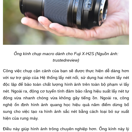
Ống kính chụp macro dành cho Fuji X-H2S (Nguồn ảnh:
trustedreview)
Công việc chụp cận cảnh của bạn sẽ được thực hiện dễ dàng hơn
với sự trợ giúp của Hệ thống lấy nét nổi, sử dụng hai nhóm lấy nét
độc lập để bảo toàn chất lượng hình ảnh trên toàn bộ phạm vi lấy
nét. Ngoài ra, động cơ tuyến tính đảm bảo rằng hiệu suất lấy nét tự
động vừa nhanh chóng vừa không gây tiếng ồn. Ngoài ra, công
nghệ ổn định hình ảnh quang học hiệu quả năm điểm dừng bổ
sung cho việc tạo ra hình ảnh sắc nét bằng cách loại bỏ sự xuất
hiện của rung máy.
Điều này giúp hình ảnh trông chuyên nghiệp hơn. Ống kính này lý