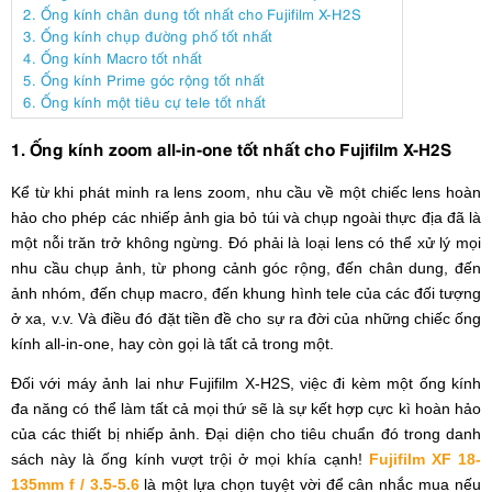
2. Ống kính chân dung tốt nhất cho Fujifilm X-H2S
3. Ống kính chụp đường phố tốt nhất
4. Ống kính Macro tốt nhất
5. Ống kính Prime góc rộng tốt nhất
6. Ống kính một tiêu cự tele tốt nhất
1. Ống kính zoom all-in-one tốt nhất cho Fujifilm X-H2S
Kể từ khi phát minh ra lens zoom, nhu cầu về một chiếc lens hoàn
hảo cho phép các nhiếp ảnh gia bỏ túi và chụp ngoài thực địa đã là
một nỗi trăn trở không ngừng. Đó phải là loại lens có thể xử lý mọi
nhu cầu chụp ảnh, từ phong cảnh góc rộng, đến chân dung, đến
ảnh nhóm, đến chụp macro, đến khung hình tele của các đối tượng
ở xa, v.v. Và điều đó đặt tiền đề cho sự ra đời của những chiếc ống
kính all-in-one, hay còn gọi là tất cả trong một.
Đối với máy ảnh lai như Fujifilm X-H2S, việc đi kèm một ống kính
đa năng có thể làm tất cả mọi thứ sẽ là sự kết hợp cực kì hoàn hảo
của các thiết bị nhiếp ảnh. Đại diện cho tiêu chuẩn đó trong danh
sách này là ống kính vượt trội ở mọi khía cạnh!
Fujifilm XF 18-
135mm f / 3.5-5.6
là một lựa chọn tuyệt vời để cân nhắc mua nếu