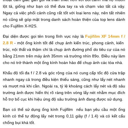
lột tả, giống như bạn có thể đưa tay ra và chạm vào tất cả vậy.
Ngay cả việc phối cảnh cũng rất tốt với loại lens này, nên tất nhiên
nó cũng sẽ góp mặt trong danh sách hoàn thiện của top lens dành
cho Fujifilm X-H2S.
Đại diện được gọi tên trong lĩnh vực này là
Fujifilm XF 14mm f /
2.8 R
- một ống kính tốt để chụp ảnh kiến ​​trúc, phong cảnh, kiến ​​
trúc, nội thất và thậm chí là chụp ảnh đường phố do tiêu cự của nó
bằng 21mm trên máy ảnh 35mm và trường nhìn 89o. Điều này làm
cho nó trở thành một ống kính hoàn hảo để chụp ảnh các tòa nhà.
Khẩu độ tối đa f / 2.8 và góc rộng của nó cung cấp tốc độ cửa trập
nhanh ngay cả trong điều kiện thiếu sáng, cũng như lấy nét nhanh
và mượt mà khi cần. Ngoài ra, tỷ lệ khoảng cách lấy nét và độ sâu
trường ảnh được hiển thị rõ ràng trên vòng lấy nét nhằm mục đích
hỗ trợ bố cục khi hiệu ứng độ sâu trường ảnh đang được sử dụng.
Bạn có thể sử dụng ống kính Fujifilm nếu bạn yêu cầu một ống
kính có thể tự động lấy nét trong 0,11 giây (f / 1.4) và có kết cấu
chống bụi khá tốt.