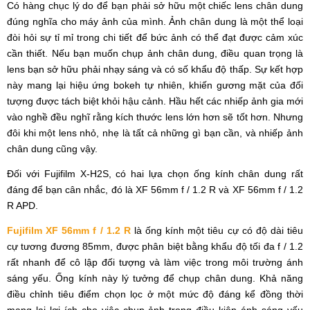
Có hàng chục lý do để bạn phải sở hữu một chiếc lens chân dung
đúng nghĩa cho máy ảnh của mình. Ảnh chân dung là một thể loại
đòi hỏi sự tỉ mỉ trong chi tiết để bức ảnh có thể đạt được cảm xúc
cần thiết. Nếu bạn muốn chụp ảnh chân dung, điều quan trọng là
lens bạn sở hữu phải nhạy sáng và có số khẩu độ thấp. Sự kết hợp
này mang lại hiệu ứng bokeh tự nhiên, khiến gương mặt của đối
tượng được tách biệt khỏi hậu cảnh. Hầu hết các nhiếp ảnh gia mới
vào nghề đều nghĩ rằng kích thước lens lớn hơn sẽ tốt hơn. Nhưng
đôi khi một lens nhỏ, nhẹ là tất cả những gì bạn cần, và nhiếp ảnh
chân dung cũng vậy.
Đối với Fujifilm X-H2S, có hai lựa chọn ống kính chân dung rất
đáng để bạn cân nhắc, đó là
XF 56mm f / 1.2 R và XF 56mm f / 1.2
R APD.
Fujifilm XF 56mm f / 1.2 R
là ống kính một tiêu cự có độ dài tiêu
cự tương đương 85mm, được phân biệt bằng khẩu độ tối đa f / 1.2
rất nhanh để cô lập đối tượng và làm việc trong môi trường ánh
sáng yếu. Ống kính này lý tưởng để chụp chân dung. Khả năng
điều chỉnh tiêu điểm chọn lọc ở một mức độ đáng kể đồng thời