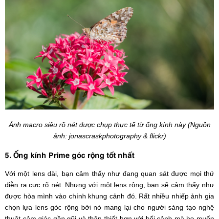
Ảnh macro siêu rõ nét được chụp thực tế từ ống kính này (Nguồn
ảnh: jonascraskphotography & flickr)
5. Ống kính Prime góc rộng tốt nhất
Với một lens dài, bạn cảm thấy như đang quan sát được mọi thứ
diễn ra cực rõ nét. Nhưng với một lens rộng, bạn sẽ cảm thấy như
được hòa mình vào chính khung cảnh đó. Rất nhiều nhiếp ảnh gia
chọn lựa lens góc rộng bởi nó mang lại cho người sáng tạo nghệ
thuật cảm giác gần gũi và thân thiết hơn với bối cảnh mà họ muốn