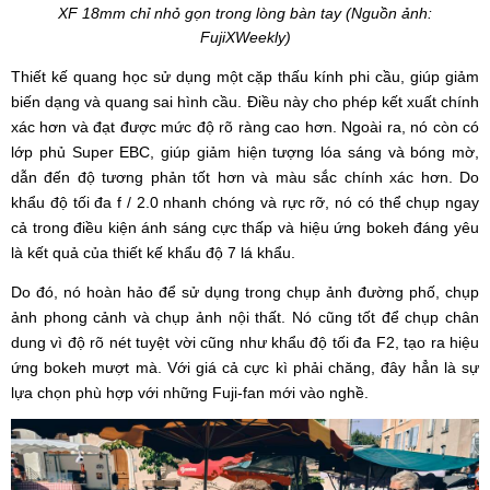
XF 18mm chỉ nhỏ gọn trong lòng bàn tay (Nguồn ảnh:
FujiXWeekly)
Thiết kế quang học sử dụng một cặp thấu kính phi cầu, giúp giảm
biến dạng và quang sai hình cầu. Điều này cho phép kết xuất chính
xác hơn và đạt được mức độ rõ ràng cao hơn. Ngoài ra, nó còn có
lớp phủ Super EBC, giúp giảm hiện tượng lóa sáng và bóng mờ,
dẫn đến độ tương phản tốt hơn và màu sắc chính xác hơn. Do
khẩu độ tối đa f / 2.0 nhanh chóng và rực rỡ, nó có thể chụp ngay
cả trong điều kiện ánh sáng cực thấp và hiệu ứng bokeh đáng yêu
là kết quả của thiết kế khẩu độ 7 lá khẩu.
Do đó, nó hoàn hảo để sử dụng trong chụp ảnh đường phố, chụp
ảnh phong cảnh và chụp ảnh nội thất. Nó cũng tốt để chụp chân
dung vì độ rõ nét tuyệt vời cũng như khẩu độ tối đa F2, tạo ra hiệu
ứng bokeh mượt mà. Với giá cả cực kì phải chăng, đây hẳn là sự
lựa chọn phù hợp với những Fuji-fan mới vào nghề.