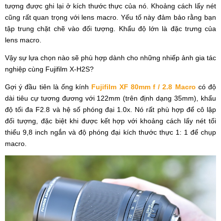
tượng được ghi lại ở kích thước thực của nó. Khoảng cách lấy nét
cũng rất quan trọng với lens macro. Yếu tố này đảm bảo rằng bạn
tập trung chặt chẽ vào đối tượng. Khẩu độ lớn là đặc trưng của
lens macro.
Vậy sự lựa chọn nào sẽ phù hợp dành cho những nhiếp ảnh gia tác
nghiệp cùng Fujifilm X-H2S?
Gợi ý đầu tiên là ống kính
Fujifilm XF 80mm f / 2.8 Macro
có độ
dài tiêu cự tương đương với 122mm (trên định dạng 35mm), khẩu
độ tối đa F2.8 và hệ số phóng đại 1.0x. Nó rất phù hợp để cô lập
đối tượng, đặc biệt khi được kết hợp với khoảng cách lấy nét tối
thiểu 9,8 inch ngắn và độ phóng đại kích thước thực 1: 1 để chụp
macro.