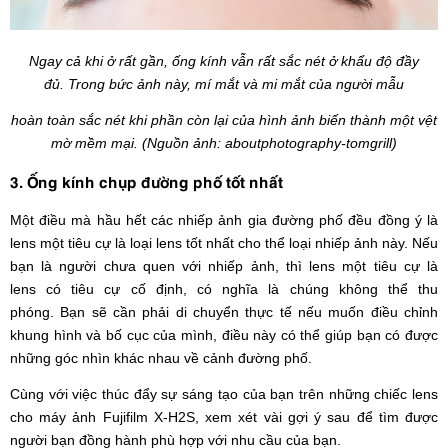
Ngay cả khi ở rất gần, ống kính vẫn rất sắc nét ở khẩu độ đầy
đủ.
Trong bức ảnh này, mí mắt và
mi
mắt của người mẫu
hoàn toàn sắc nét khi phần còn lại của hình ảnh biến thành một vệt
mờ mềm mại. (Nguồn ảnh: aboutphotography-tomgrill)
3. Ống kính chụp đường phố tốt nhất
Một điều mà hầu hết các nhiếp ảnh gia đường phố đều đồng ý là
lens một tiêu cự là loại lens tốt nhất cho thể loại nhiếp ảnh này. Nếu
bạn là người chưa quen với nhiếp ảnh, thì lens một tiêu cự là
lens có tiêu cự cố định, có nghĩa là chúng không thể thu
phóng. Bạn sẽ cần phải di chuyển thực tế nếu muốn điều chỉnh
khung hình và bố cục của mình, điều này có thể giúp bạn có được
những góc nhìn khác nhau về cảnh đường phố.
Cùng với việc thúc đẩy sự sáng tạo của bạn trên những chiếc lens
cho máy ảnh Fujifilm X-H2S, xem xét vài gợi ý sau để tìm được
người bạn đồng hành phù hợp với nhu cầu của bạn.