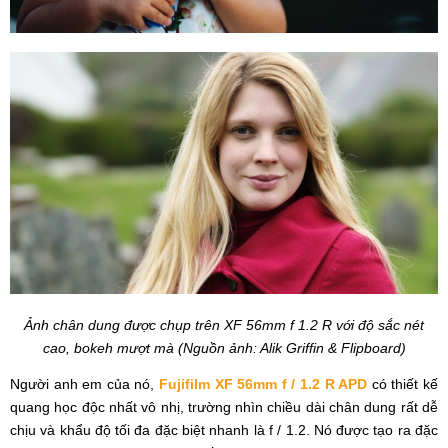
Ảnh chân dung được chụp trên XF 56mm f 1.2 R với độ sắc nét
cao, bokeh mượt mà (Nguồn ảnh: Alik Griffin & Flipboard)
Người anh em của nó,
Fujifilm XF 56mm f / 1.2 R APD
có thiết kế
quang học độc nhất vô nhị, trường nhìn chiều dài chân dung rất dễ
chịu và khẩu độ tối đa đặc biệt nhanh là f / 1.2. Nó được tạo ra đặc