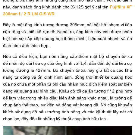
này, danh sách ống kính dành cho X-H2S gợi ý cái tên
Fujifilm XF
200mm f / 2 R LM OIS WR
.
Đây là một ống kính tương đương 305mm, nổi bật bởi phạm vi tiếp
cận rộng và thiết kế rực rỡ. Ngoài ra, ống kính này còn được phân
biệt bởi sự sắp xếp quang học thông minh, hiệu suất nhanh và ổn
định hình ảnh thích hợp.
Nếu có điều kiện, bạn nên nâng cấp thêm một bộ chuyển từ xa
để nhân độ dài tiêu cự của ống kính với 1,4, dẫn đến độ dài tiêu cự
tương đương là 427mm. Bộ chuyển từ xa này giữ tất cả các khả
năng tự động và ổn định hình ảnh, đồng thời thiết kế quang học
của nó chứa một phần tử phi cầu nhằm mục đích kiểm soát sự biến
dạng và quang sai hình cầu. Khẩu độ tối đa ấn tượng f / 2 phù hợp
để làm việc trong nhiều điều kiện ánh sáng khác nhau, lý tưởng để
chụp ảnh thể thao, sự kiện và động vật hoang dã. Nó cũng khuyến
khích sử dụng độ sâu trường ảnh nông và các kỹ thuật lấy nét có
chọn lọc, đây đều là những kỹ thuật chụp ảnh hữu ích.