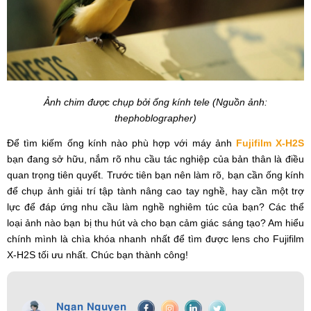
Ảnh chim được chụp bởi ống kính tele (Nguồn ảnh:
thephoblographer)
Để tìm kiếm ống kính nào phù hợp với máy ảnh
Fujifilm X-H2S
bạn đang sở hữu, nắm rõ nhu cầu tác nghiệp của bản thân là điều
quan trọng tiên quyết. Trước tiên bạn nên làm rõ, bạn cần ống kính
để chụp ảnh giải trí tập tành nâng cao tay nghề, hay cần một trợ
lực để đáp ứng nhu cầu làm nghề nghiêm túc của bạn? Các thể
loại ảnh nào bạn bị thu hút và cho bạn cảm giác sáng tạo? Am hiểu
chính mình là chìa khóa nhanh nhất để tìm được lens cho Fujifilm
X-H2S tối ưu nhất. Chúc bạn thành công!
Ngan Nguyen