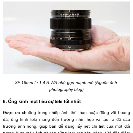
XF 16mm f / 1.4 R WR nhỏ-gọn-mạnh mẽ (Nguồn ảnh:
photography blog)
6. Ống kính một tiêu cự tele tốt nhất
Được ưa chuộng trong nhiếp ảnh thể thao hoặc động vật hoang
dã, ống kính tele mang đến trường nhìn hẹp và tạo ra độ sâu
trường ảnh nông, giúp bạn dễ dàng lấy nét chi tiết của một đối
tượng ở xa máy ảnh nhưng cũng làm mờ hậu cảnh. Với đặc điểm