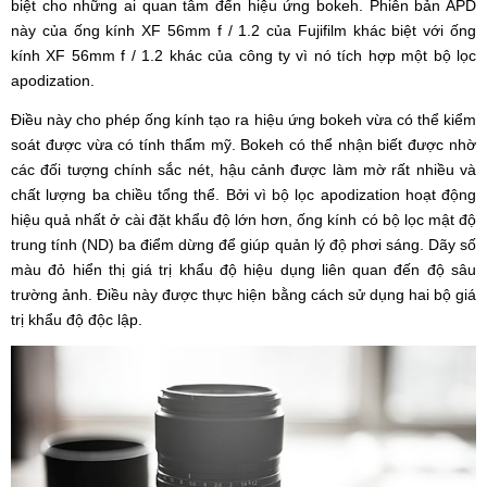
biệt cho những ai quan tâm đến hiệu ứng bokeh. Phiên bản APD
này của ống kính XF 56mm f / 1.2 của Fujifilm khác biệt với ống
kính XF 56mm f / 1.2 khác của công ty vì nó tích hợp một bộ lọc
apodization.
Điều này cho phép ống kính tạo ra hiệu ứng bokeh vừa có thể kiểm
soát được vừa có tính thẩm mỹ. Bokeh có thể nhận biết được nhờ
các đối tượng chính sắc nét, hậu cảnh được làm mờ rất nhiều và
chất lượng ba chiều tổng thể. Bởi vì bộ lọc apodization hoạt động
hiệu quả nhất ở cài đặt khẩu độ lớn hơn, ống kính có bộ lọc mật độ
trung tính (ND) ba điểm dừng để giúp quản lý độ phơi sáng. Dãy số
màu đỏ hiển thị giá trị khẩu độ hiệu dụng liên quan đến độ sâu
trường ảnh. Điều này được thực hiện bằng cách sử dụng hai bộ giá
trị khẩu độ độc lập.