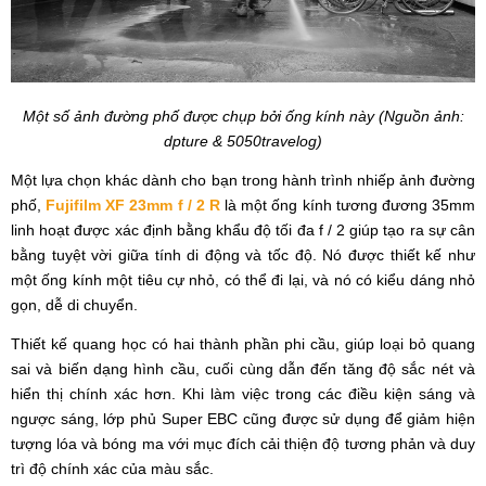
Một số ảnh đường phố được chụp bởi ống kính này (Nguồn ảnh:
dpture & 5050travelog)
Một lựa chọn khác dành cho bạn trong hành trình nhiếp ảnh đường
phố,
Fujifilm XF 23mm f / 2 R
là một ống kính tương đương 35mm
linh hoạt được xác định bằng khẩu độ tối đa f / 2 giúp tạo ra sự cân
bằng tuyệt vời giữa tính di động và tốc độ. Nó được thiết kế như
một ống kính một tiêu cự nhỏ, có thể đi lại, và nó có kiểu dáng nhỏ
gọn, dễ di chuyển.
Thiết kế quang học có hai thành phần phi cầu, giúp loại bỏ quang
sai và biến dạng hình cầu, cuối cùng dẫn đến tăng độ sắc nét và
hiển thị chính xác hơn. Khi làm việc trong các điều kiện sáng và
ngược sáng, lớp phủ Super EBC cũng được sử dụng để giảm hiện
tượng lóa và bóng ma với mục đích cải thiện độ tương phản và duy
trì độ chính xác của màu sắc.