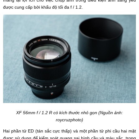
mang lại lợi ích cho việc chụp ảnh trong điều kiện ánh sáng yếu
được cung cấp bởi khẩu độ tối đa f / 1.2.
XF 56mm f / 1.2 R có kích thước nhỏ gọn (Nguồn ảnh:
roycruzphoto)
Hai phần tử ED (tán sắc cực thấp) và một phần tử phi cầu hai mặt
được sử dụng để kiểm soát quang sai hình cầu và màu sắc, trong