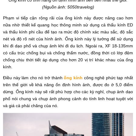
(Nguồn ảnh: 5050travelog)
Phạm vi tiếp cận rộng rãi của ống kính này được nâng cao hơn
nữa nhờ thiết kế quang học thông minh sử dụng cả thấu kính ED
và thấu kính phi cầu để tạo ra mức độ chính xác màu sắc, độ sắc
nét và độ rõ nét của hình ảnh. Ống kính này lý tưởng để sử dụng
khi đi dạo phố và chụp ảnh khi đi du lịch. Ngoài ra, XF 18-135mm
có cấu trúc chống bụi và chống thấm nước, đồng thời có lớp đệm
chống chịu thời tiết áp dụng cho hơn 20 vị trí khác nhau của ống
kính.
Điều này làm cho nó trở thành
ống kính
công nghệ phức tạp nhất
trên thế giới về khả năng ổn định hình ảnh, được đo ở 5,0 điểm
dừng. Ống kính này sẽ rất phù hợp cho các kỳ nghỉ, chụp ảnh dạo
phố nói chung và chụp ảnh phong cảnh do tính linh hoạt tuyệt vời
và giá cả phải chăng của nó.