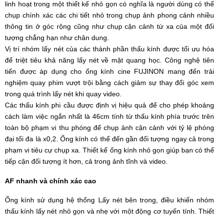
linh hoạt trong một thiết kế nhỏ gọn có nghĩa là người dùng có thể
chụp chính xác các chi tiết nhỏ trong chụp ảnh phong cảnh nhiều
thông tin ở góc rộng cũng như chụp cận cảnh từ xa của một đối
tượng chẳng hạn như chân dung.
Vị trí nhóm lấy nét của các thành phần thấu kính được tối ưu hóa
để triệt tiêu khả năng lấy nét về mặt quang học. Công nghệ tiên
tiến được áp dụng cho ống kính cine FUJINON mang đến trải
nghiệm quay phim vượt trội bằng cách giảm sự thay đổi góc xem
trong quá trình lấy nét khi quay video.
Các thấu kính phi cầu được định vị hiệu quả để cho phép khoảng
cách làm việc ngắn nhất là 46cm tính từ thấu kính phía trước trên
toàn bộ phạm vi thu phóng để chụp ảnh cận cảnh với tỷ lệ phóng
đại tối đa là x0,2. Ống kính có thể đến gần đối tượng ngay cả trong
phạm vi tiêu cự chụp xa. Thiết kế ống kính nhỏ gọn giúp bạn có thể
tiếp cận đối tượng ít hơn, cả trong ảnh tĩnh và video.
AF nhanh và chính xác cao
Ống kính sử dụng hệ thống Lấy nét bên trong, điều khiển nhóm
thấu kính lấy nét nhỏ gọn và nhẹ với một động cơ tuyến tính. Thiết