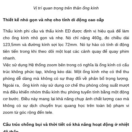
Vị trí quan trọng trên thân ống kính
Thiết kế nhỏ gọn và nhẹ cho tính di động cao cấp
Thấu kính phi cầu và thấu kính ED được định vị hiệu quả để làm
cho ống kính nhỏ gọn và nhẹ. Nó chỉ nặng 460g, đo chiều dài
123,5mm và đường kính sợi lọc 72mm. Nó tự hào có tính di động
tiên tiến trong khi theo dõi một loạt các cảnh quay để quay phim
nhanh.
Việc sử dụng Hệ thống zoom bên trong có nghĩa là ống kính có cấu
trúc không phức tạp, không kéo dài. Một ống kính nhẹ có thể thu
phóng dễ dàng mà không có sự thay đổi về phân bổ trọng lượng.
Ngoài ra, ống kính này sử dụng cơ chế thu phóng công suất mượt
mà điều khiển nhóm thấu kính thu phóng tuyến tính bằng một động
cơ bước. Điều này mang lại khả năng chụp ảnh chất lượng cao mà
không có sự dịch chuyển trục quang học trên toàn bộ phạm vi
zoom từ góc rộng đến tele.
Cấu trúc chống bụi và thời tiết có khả năng hoạt động ở nhiệt
độ thấp