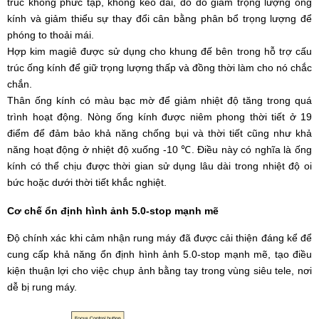
trúc không phức tạp, không kéo dài, do đó giảm trọng lượng ống
kính và giảm thiểu sự thay đổi cân bằng phân bổ trọng lượng để
phóng to thoải mái.
Hợp kim magiê được sử dụng cho khung đế bên trong hỗ trợ cấu
trúc ống kính để giữ trọng lượng thấp và đồng thời làm cho nó chắc
chắn.
Thân ống kính có màu bạc mờ để giảm nhiệt độ tăng trong quá
trình hoạt động. Nòng ống kính được niêm phong thời tiết ở 19
điểm để đảm bảo khả năng chống bụi và thời tiết cũng như khả
năng hoạt động ở nhiệt độ xuống -10 ℃. Điều này có nghĩa là ống
kính có thể chịu được thời gian sử dụng lâu dài trong nhiệt độ oi
bức hoặc dưới thời tiết khắc nghiệt.
Cơ chế ổn định hình ảnh 5.0-stop mạnh mẽ
Độ chính xác khi cảm nhận rung máy đã được cải thiện đáng kể để
cung cấp khả năng ổn định hình ảnh 5.0-stop mạnh mẽ, tạo điều
kiện thuận lợi cho việc chụp ảnh bằng tay trong vùng siêu tele, nơi
dễ bị rung máy.