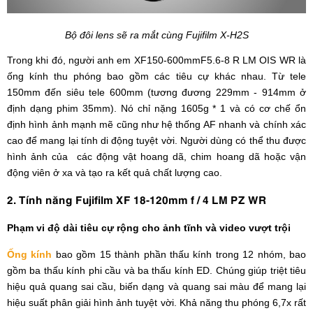
Bộ đôi lens sẽ ra mắt cùng Fujifilm X-H2S
Trong khi đó, người anh em XF150-600mmF5.6-8 R LM OIS WR là
ống kính thu phóng bao gồm các tiêu cự khác nhau. Từ tele
150mm đến siêu tele 600mm (tương đương 229mm - 914mm ở
định dạng phim 35mm). Nó chỉ nặng 1605g * 1 và có cơ chế ổn
định hình ảnh mạnh mẽ cũng như hệ thống AF nhanh và chính xác
cao để mang lại tính di động tuyệt vời. Người dùng có thể thu được
hình ảnh của các động vật hoang dã, chim hoang dã hoặc vận
động viên ở xa và tạo ra kết quả chất lượng cao.
2. Tính năng Fujifilm XF 18-120mm f / 4 LM PZ WR
Phạm vi độ dài tiêu cự rộng cho ảnh tĩnh và video vượt trội
Ống kính
bao gồm 15 thành phần thấu kính trong 12 nhóm, bao
gồm ba thấu kính phi cầu và ba thấu kính ED. Chúng giúp triệt tiêu
hiệu quả quang sai cầu, biến dạng và quang sai màu để mang lại
hiệu suất phân giải hình ảnh tuyệt vời. Khả năng thu phóng 6,7x rất