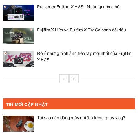
Pre-order Fujifilm X-H2S - Nhận quà cực nét
Fujifilm X-H2s và Fujifilm X-T4: So sánh đối đầu
Rò rỉ những hình ảnh trên tay mới nhất của Fujifilm
X-H2S
TIN MỚI CẬP NHẬT
Tại sao nên dùng máy ghi âm trong quay vlog?