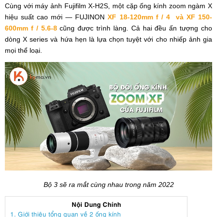
Cùng với máy ảnh Fujifilm X-H2S, một cặp ống kính zoom ngàm X
hiệu suất cao mới — FUJINON
XF 18-120mm f / 4 và XF 150-
600mm f / 5.6-8
cũng được trình làng. Cả hai đều ấn tượng cho
dòng X series và hứa hẹn là lựa chọn tuyệt với cho nhiếp ảnh gia
mọi thể loại.
Bộ 3 sẽ ra mắt cùng nhau trong năm 2022
Nội Dung Chính
1. Giới thiệu tổng quan về 2 ống kính