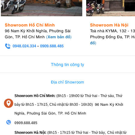
Showroom Hồ Chí Minh
Showroom Hà Nội
96 Nam Kỳ Khởi Nghĩa, Phường Sài
Toà nhà KYMA, 132 - 1
Xem bản đồ
Gòn, TP. Hồ Chí Minh
(
)
Phường Đống Đa, TP. H
đồ
)
0948.024.334
-
0909.688.485
0982.580.303
-
0938
Thông tin công ty
Địa chỉ Showroom
Showroom Hồ Chí Minh:
(8h15 - 19h00 từ
Thứ hai - Thứ sáu, Thứ
96 Nam Kỳ Khởi
bảy từ
8h15 - 17h15,
Chủ nhật từ 8
h30 - 16h30
)
Nghĩa, Phường Sài Gòn, TP. Hồ Chí Minh
0909.688.485
,
Showroom Hà Nội:
(8h15 - 17h15 từ Thứ hai - Thứ bảy
Chủ nhật từ