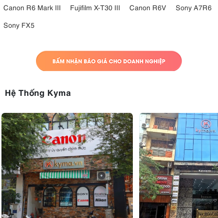
Canon R6 Mark III
Fujifilm X-T30 III
Canon R6V
Sony A7R6
Sony FX5
Hệ Thống Kyma