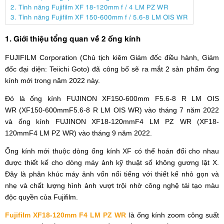
2. Tính năng Fujifilm XF 18-120mm f / 4 LM PZ WR
3. Tính năng Fujifilm XF 150-600mm f / 5.6-8 LM OIS WR
1. Giới thiệu tổng quan về 2 ống kính
FUJIFILM Corporation (Chủ tịch kiêm Giám đốc điều hành, Giám
đốc đại diện: Teiichi Goto) đã công bố sẽ ra mắt 2 sản phẩm ống
kính mới trong năm 2022 này.
Đó là ống kính FUJINON XF150-600mm F5.6-8 R LM OIS
WR (XF150-600mmF5.6-8 R LM OIS WR) vào tháng 7 năm 2022
và ống kính FUJINON XF18-120mmF4 LM PZ WR (XF18-
120mmF4 LM PZ WR) vào tháng 9 năm 2022.
Ống kính mới thuộc dòng ống kính XF có thể hoán đổi cho nhau
được thiết kế cho dòng máy ảnh kỹ thuật số không gương lật X.
Đây là phân khúc máy ảnh vốn nổi tiếng với thiết kế nhỏ gọn và
nhẹ và chất lượng hình ảnh vượt trội nhờ công nghệ tái tạo màu
độc quyền của Fujifilm.
Fujifilm XF18-120mm F4 LM PZ WR
là ống kính zoom công suất