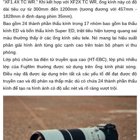
“XF1.4X TC WR.” Khi kết hợp với XF2X TC WR, ống kính này có độ
dài tiêu cự từ 300mm đến 1200mm (tương đương với 457mm -
1828mm ở định dạng phim 35mm).
Bao gồm 24 thành phần thấu kính trong 17 nhóm bao gồm ba thấu
kính ED và bốn thấu kính Super ED, triệt tiêu hiện tượng quang sai
màu thường thấy ở các ống kính siêu tele. Nó mang lại hiệu suất
phân giải hình ảnh từng góc cạnh cao trên toàn bộ phạm vi thu
phóng.
Lớp phủ chùm tia điện tử truyền qua cao (HT-EBC), lớp phủ nhiều
lớp của Fujifilm thường được sử dụng trên ống kính phát sóng.
Điều này đã được áp dụng trên tất cả các yếu tố để đạt được độ
truyền cao và độ phản xạ thấp mặc dù có chứa 24 thành phần thấu
kính để tạo ra hình ảnh có độ sắc nét và rõ ràng vượt trội.