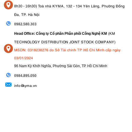
)
Toà nhà KYMA, 132 - 134 Yên Lãng, Phường Đống
8
h30 - 16h30
Đa, TP. Hà Nội
0982.580.303
(KM
Head Office: Công ty Cổ phần Phân phối Công Nghệ KM
TECHNOLOGY DISTRIBUTION JOINT STOCK COMPANY)
MSDN: 0318238276 do Sở Tài chính TP Hồ Chí Minh cấp ngày
03/01/2024
96 Nam Kỳ Khởi Nghĩa, Phường Sài Gòn, TP. Hồ Chí Minh
09
84.895.050
info@kyma.vn