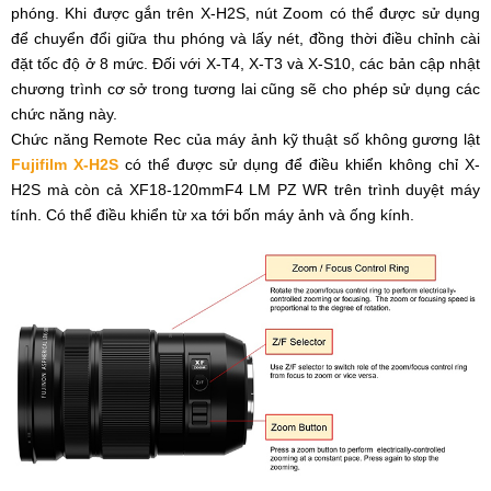
phóng. Khi được gắn trên X-H2S, nút Zoom có ​​thể được sử dụng
để chuyển đổi giữa thu phóng và lấy nét, đồng thời điều chỉnh cài
đặt tốc độ ở 8 mức. Đối với X-T4, X-T3 và X-S10, các bản cập nhật
chương trình cơ sở trong tương lai cũng sẽ cho phép sử dụng các
chức năng này.
Chức năng Remote Rec của máy ảnh kỹ thuật số không gương lật
Fujifilm X-H2S
có thể được sử dụng để điều khiển không chỉ X-
H2S mà còn cả XF18-120mmF4 LM PZ WR trên trình duyệt máy
tính. Có thể điều khiển từ xa tới bốn máy ảnh và ống kính.