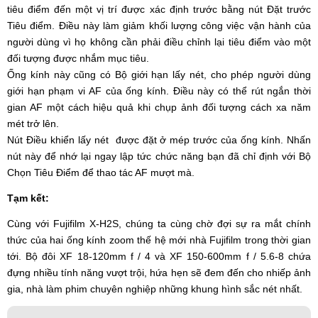
tiêu điểm đến một vị trí được xác định trước bằng nút Đặt trước
Tiêu điểm. Điều này làm giảm khối lượng công việc vận hành của
người dùng vì họ không cần phải điều chỉnh lại tiêu điểm vào một
đối tượng được nhắm mục tiêu.
Ống kính này cũng có Bộ giới hạn lấy nét, cho phép người dùng
giới hạn phạm vi AF của ống kính. Điều này có thể rút ngắn thời
gian AF một cách hiệu quả khi chụp ảnh đối tượng cách xa năm
mét trở lên.
Nút Điều khiển lấy nét được đặt ở mép trước của ống kính. Nhấn
nút này để nhớ lại ngay lập tức chức năng bạn đã chỉ định với Bộ
Chọn Tiêu Điểm để thao tác AF mượt mà.
Tạm kết:
Cùng với Fujifilm X-H2S, chúng ta cùng chờ đợi sự ra mắt chính
thức của hai ống kính zoom thế hệ mới nhà Fujifilm trong thời gian
tới. Bộ đôi XF 18-120mm f / 4 và XF 150-600mm f / 5.6-8 chứa
đựng nhiều tính năng vượt trội, hứa hẹn sẽ đem đến cho nhiếp ảnh
gia, nhà làm phim chuyên nghiệp những khung hình sắc nét nhất.