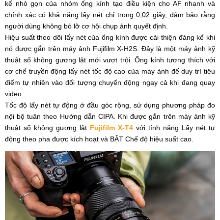
kế nhỏ gọn của nhóm ống kính tạo điều kiện cho AF nhanh và
chính xác có khả năng lấy nét chỉ trong 0,02 giây, đảm bảo rằng
người dùng không bỏ lỡ cơ hội chụp ảnh quyết định.
Hiệu suất theo dõi lấy nét của ống kính được cải thiện đáng kể khi
nó được gắn trên máy ảnh Fujifilm X-H2S. Đây là một máy ảnh kỹ
thuật số không gương lật mới vượt trội. Ống kính tương thích với
cơ chế truyền động lấy nét tốc độ cao của máy ảnh để duy trì tiêu
điểm tự nhiên vào đối tượng chuyển động ngay cả khi đang quay
video.
Tốc độ lấy nét tự động ở đầu góc rộng, sử dụng phương pháp đo
nội bộ tuân theo Hướng dẫn CIPA. Khi được gắn trên máy ảnh kỹ
thuật số không gương lật
Fujifilm X-T4
với tính năng Lấy nét tự
động theo pha được kích hoạt và BẬT Chế độ hiệu suất cao.