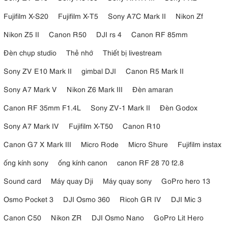
Fujifilm X-S20
Fujifilm X-T5
Sony A7C Mark II
Nikon Zf
Nikon Z5 II
Canon R50
DJI rs 4
Canon RF 85mm
Đèn chụp studio
Thẻ nhớ
Thiết bị livestream
Sony ZV E10 Mark II
gimbal DJI
Canon R5 Mark II
Sony A7 Mark V
Nikon Z6 Mark III
Đèn amaran
Canon RF 35mm F1.4L
Sony ZV-1 Mark II
Đèn Godox
Sony A7 Mark IV
Fujifilm X-T50
Canon R10
Canon G7 X Mark III
Micro Rode
Micro Shure
Fujifilm instax
ống kính sony
ống kính canon
canon RF 28 70 f2.8
Sound card
Máy quay Dji
Máy quay sony
GoPro hero 13
Osmo Pocket 3
DJI Osmo 360
Ricoh GR IV
DJI Mic 3
Canon C50
Nikon ZR
DJI Osmo Nano
GoPro Lit Hero