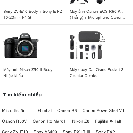
Sony ZV-E10 Body + Sony E PZ
Máy ảnh Canon EOS R50 Kit
10-20mm F4 G
(Trắng) + Microphone Canon
DM-E100 + Báng tay cầm Canon
HG-100TBR
Máy ảnh Nikon Z50 II Body
Máy quay DJI Osmo Pocket 3
Nhập khẩu
Creator Combo
Tìm kiếm nhiều
Micro thu âm
Gimbal
Canon R8
Canon PowerShot V1
Canon R50V
Canon R6 Mark II
Nikon Z8
Fujifilm X-Half
Sony ZV-E10
Sony A6400
Sony RX1R III
Sony FX2