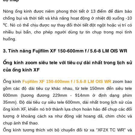
Nòng ống kính được niêm phong thời tiết ở 13 điểm để đảm bảo
chống bụi và thời tiết và khả năng hoạt động ở nhiệt độ xuống -10
℃. Nó có thể chịu được sự thay đổi thời tiết đột ngột hoặc vị trí có
nhiều bụi bẩn, cho phép người dùng tự tin chụp trong mọi tình
huống.
3. Tính năng Fujifilm XF 150-600mm f / 5.6-8 LM OIS WR
Ống kính zoom siêu tele với tiêu cự dài nhất trong lịch sử
của ống kính XF
Ống kính
Fujifilm XF 150-600mm f / 5.6-8 LM OIS WR
zoom bao
gồm các độ dài tiêu cự khác nhau, từ tele 150mm đến siêu tele
600mm (tương đương 229mm - 914mm ở định dạng phim
35mm). Độ dài tiêu cự siêu tele 600mm, dài nhất trong lịch sử của
ống kính XF, khiến nó trở thành lựa chọn hoàn hảo để chụp các đối
tượng ở khoảng cách xa như động vật hoang dã, chim chóc và
chụp ảnh thể thao.
Ống kính tương thích với bộ chuyển đổi từ xa “XF2X TC WR” và