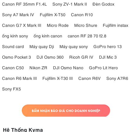
Canon RF 35mm F1.4L
Sony ZV-1 Mark II
Đèn Godox
Sony A7 Mark IV
Fujifilm X-T50
Canon R10
Canon G7 X Mark III
Micro Rode
Micro Shure
Fujifilm instax
ống kính sony
ống kính canon
canon RF 28 70 f2.8
Sound card
Máy quay Dji
Máy quay sony
GoPro hero 13
Osmo Pocket 3
DJI Osmo 360
Ricoh GR IV
DJI Mic 3
Canon C50
Nikon ZR
DJI Osmo Nano
GoPro Lit Hero
Canon R6 Mark III
Fujifilm X-T30 III
Canon R6V
Sony A7R6
Sony FX5
Hệ Thống Kyma