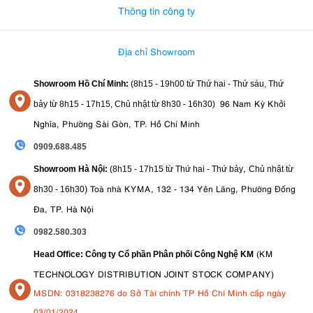
Thông tin công ty
Địa chỉ Showroom
Showroom Hồ Chí Minh:
(8h15 - 19h00 từ
Thứ hai - Thứ sáu, Thứ
96 Nam Kỳ Khởi
bảy từ
8h15 - 17h15,
Chủ nhật từ 8
h30 - 16h30
)
Nghĩa, Phường Sài Gòn, TP. Hồ Chí Minh
0909.688.485
,
Showroom Hà Nội:
(8h15 - 17h15 từ Thứ hai - Thứ bảy
Chủ nhật từ
)
Toà nhà KYMA, 132 - 134 Yên Lãng, Phường Đống
8
h30 - 16h30
Đa, TP. Hà Nội
0982.580.303
(KM
Head Office: Công ty Cổ phần Phân phối Công Nghệ KM
TECHNOLOGY DISTRIBUTION JOINT STOCK COMPANY)
MSDN: 0318238276 do Sở Tài chính TP Hồ Chí Minh cấp ngày
03/01/2024