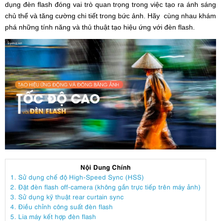
dụng đèn flash đóng vai trò quan trọng trong việc tạo ra ánh sáng
chủ thể và tăng cường chi tiết trong bức ảnh. Hãy cùng nhau khám
phá những tính năng và thủ thuật tạo hiệu ứng với đèn flash.
Nội Dung Chính
1. Sử dụng chế độ High-Speed Sync (HSS)
2. Đặt đèn flash off-camera (không gắn trực tiếp trên máy ảnh)
3. Sử dụng kỹ thuật rear curtain sync
4. Điều chỉnh công suất đèn flash
5. Lia máy kết hợp đèn flash