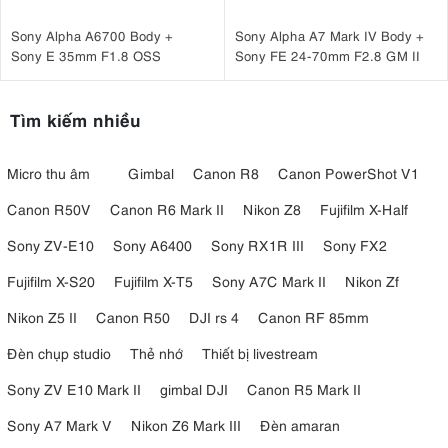
Sony Alpha A6700 Body +
Sony Alpha A7 Mark IV Body +
Sony E 35mm F1.8 OSS
Sony FE 24-70mm F2.8 GM II
Tìm kiếm nhiều
Micro thu âm
Gimbal
Canon R8
Canon PowerShot V1
Canon R50V
Canon R6 Mark II
Nikon Z8
Fujifilm X-Half
Sony ZV-E10
Sony A6400
Sony RX1R III
Sony FX2
Fujifilm X-S20
Fujifilm X-T5
Sony A7C Mark II
Nikon Zf
Nikon Z5 II
Canon R50
DJI rs 4
Canon RF 85mm
Đèn chụp studio
Thẻ nhớ
Thiết bị livestream
Sony ZV E10 Mark II
gimbal DJI
Canon R5 Mark II
Sony A7 Mark V
Nikon Z6 Mark III
Đèn amaran