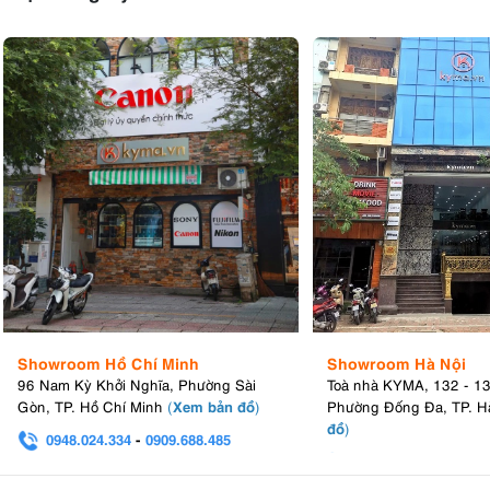
Showroom Hồ Chí Minh
Showroom Hà Nội
96 Nam Kỳ Khởi Nghĩa, Phường Sài
Toà nhà KYMA, 132 - 1
Xem bản đồ
Gòn, TP. Hồ Chí Minh
(
)
Phường Đống Đa, TP. H
đồ
)
0948.024.334
-
0909.688.485
0982.580.303
-
0938