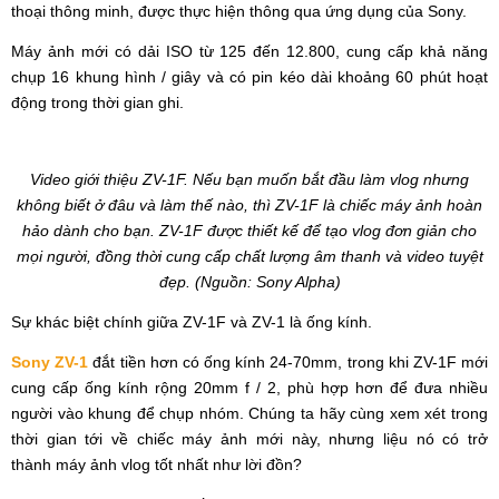
thoại thông minh, được thực hiện thông qua ứng dụng của Sony.
Máy ảnh mới có dải ISO từ 125 đến 12.800, cung cấp khả năng
chụp 16 khung hình / giây và có pin kéo dài khoảng 60 phút hoạt
động trong thời gian ghi.
Video giới thiệu ZV-1F. Nếu bạn muốn bắt đầu làm vlog nhưng
không biết ở đâu và làm thế nào, thì ZV-1F là chiếc máy ảnh hoàn
hảo dành cho bạn. ZV-1F được thiết kế để tạo vlog đơn giản cho
mọi người, đồng thời cung cấp chất lượng âm thanh và video tuyệt
đẹp. (Nguồn: Sony Alpha)
Sự khác biệt chính giữa ZV-1F và ZV-1 là ống kính.
Sony ZV-1
đắt tiền hơn có ống kính 24-70mm, trong khi ZV-1F mới
cung cấp ống kính rộng 20mm f / 2, phù hợp hơn để đưa nhiều
người vào khung để chụp nhóm. Chúng ta hãy cùng xem xét trong
thời gian tới về chiếc máy ảnh mới này, nhưng liệu nó có trở
thành máy ảnh vlog tốt nhất như lời đồn?