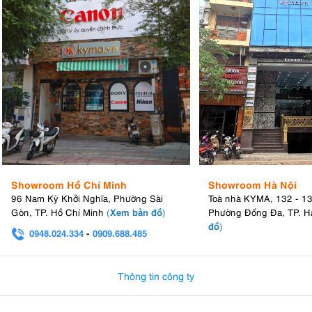
Showroom Hồ Chí Minh
Showroom Hà Nội
96 Nam Kỳ Khởi Nghĩa, Phường Sài
Toà nhà KYMA, 132 - 1
Xem bản đồ
Gòn, TP. Hồ Chí Minh
(
)
Phường Đống Đa, TP. H
đồ
)
0948.024.334
-
0909.688.485
0982.580.303
-
0938
Thông tin công ty