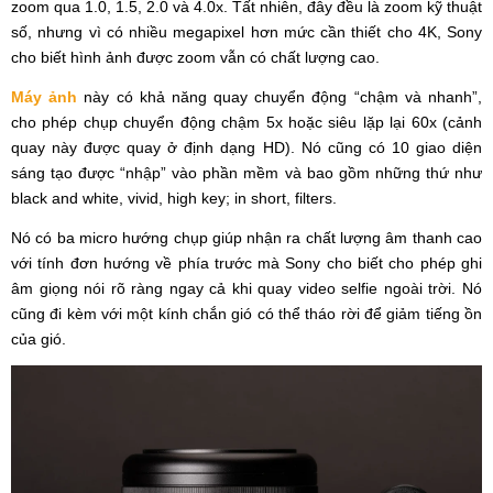
zoom qua 1.0, 1.5, 2.0 và 4.0x. Tất nhiên, đây đều là zoom kỹ thuật
số, nhưng vì có nhiều megapixel hơn mức cần thiết cho 4K, Sony
cho biết hình ảnh được zoom vẫn có chất lượng cao.
Máy ảnh
này có khả năng quay chuyển động “chậm và nhanh”,
cho phép chụp chuyển động chậm 5x hoặc siêu lặp lại 60x (cảnh
quay này được quay ở định dạng HD). Nó cũng có 10 giao diện
sáng tạo được “nhập” vào phần mềm và bao gồm những thứ như
black and white, vivid, high key; in short, filters.
Nó có ba micro hướng chụp giúp nhận ra chất lượng âm thanh cao
với tính đơn hướng về phía trước mà Sony cho biết cho phép ghi
âm giọng nói rõ ràng ngay cả khi quay video selfie ngoài trời. Nó
cũng đi kèm với một kính chắn gió có thể tháo rời để giảm tiếng ồn
của gió.