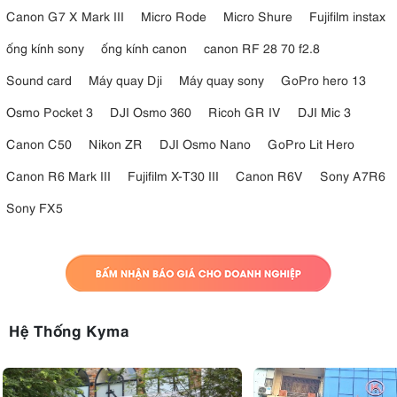
Canon G7 X Mark III
Micro Rode
Micro Shure
Fujifilm instax
ống kính sony
ống kính canon
canon RF 28 70 f2.8
Sound card
Máy quay Dji
Máy quay sony
GoPro hero 13
Osmo Pocket 3
DJI Osmo 360
Ricoh GR IV
DJI Mic 3
Canon C50
Nikon ZR
DJI Osmo Nano
GoPro Lit Hero
Canon R6 Mark III
Fujifilm X-T30 III
Canon R6V
Sony A7R6
Sony FX5
Hệ Thống Kyma