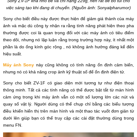
Sony ZV-1F khá nhỏ bé và chỉ nặng 229g, nên rất dễ bỏ túi cho
việc sáng tạo khi đang di chuyển. (Nguồn ảnh: Sonyalpharumor)
Sony cho biết điều này được thực hiện để giảm giá thành của máy
ảnh và mặc dù công ty nhận ra rằng tính năng phát hiện theo pha
thường được coi là quan trọng đối với các máy ảnh có tiêu điểm
theo dõi, nhưng nó lập luận rằng trong trường hợp này, ít nhất một
phần là do ống kính góc rộng , nó không ảnh hưởng đáng kể đến
hiệu suất.
Máy ảnh Sony
này cũng không có tính năng ổn định cảm biến,
nhưng nó có khả năng crop ảnh kỹ thuật số để ổn định điện tử.
Sony cho biết ZV-1F có giao diện mới tương tự như điện thoại
thông minh. Tất cả các tính năng có thể được bật tắt từ màn hình
cảm ứng trong khi máy ảnh vẫn có một số lượng lớn các nút và
quay số vật lý. Người dùng có thể chụp chỉ bằng các biểu tượng
điều khiển hiển thị trên màn hình và một thao tác vuốt đơn giản từ
dưới lên giúp bạn có thể truy cập các cài đặt thường dùng trong
menu FN.