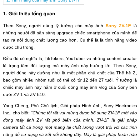
1. Giới thiệu tổng quan
Theo Sony, người dùng lý tưởng cho máy ảnh
Sony ZV-1F
là
những người đã sẵn sàng upgrade chiếc smartphone của mình để
tạo ra nội dung chất lượng cao hơn. Cụ thể là là tính năng video
được chú trọng.
Điều đó có nghĩa là, TikTokers, YouTuber và những content creator
là trọng tâm đối tượng mà máy ảnh này hướng tới. Theo Sony,
người dùng này dường như là một phần chủ chốt của Thế hệ Z,
bao gồm nhiều nhóm tuổi có thể có từ 12 đến 27 tuổi. Ý tưởng là
chiếc máy ảnh này nằm ở cuối dòng máy ảnh vlog của Sony bên
dưới ZV-1 và ZV-E10.
Yang Cheng, Phó Chủ tịch, Giải pháp Hình ảnh, Sony Electronics
Inc., cho biết:
“Chúng tôi rất vui mừng được bổ sung ZV-1F mới vào
dòng máy ảnh ZV rất phổ biến của mình
,
ZV-1F là giải pháp
camera tất cả trong một mang lại chất lượng vượt trội với các tính
năng dễ sử dụng và kết nối không dây. Đây là giải pháp hoàn hảo