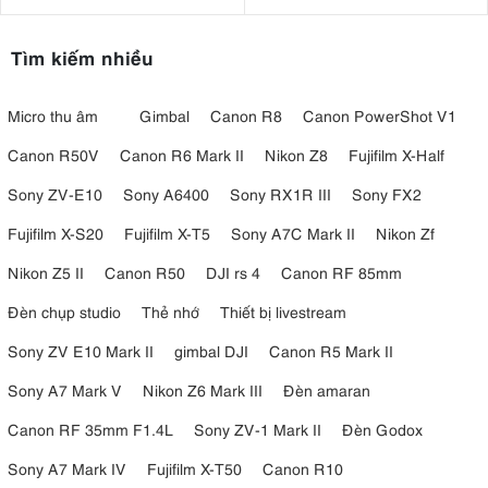
Tìm kiếm nhiều
Micro thu âm
Gimbal
Canon R8
Canon PowerShot V1
Canon R50V
Canon R6 Mark II
Nikon Z8
Fujifilm X-Half
Sony ZV-E10
Sony A6400
Sony RX1R III
Sony FX2
Fujifilm X-S20
Fujifilm X-T5
Sony A7C Mark II
Nikon Zf
Nikon Z5 II
Canon R50
DJI rs 4
Canon RF 85mm
Đèn chụp studio
Thẻ nhớ
Thiết bị livestream
Sony ZV E10 Mark II
gimbal DJI
Canon R5 Mark II
Sony A7 Mark V
Nikon Z6 Mark III
Đèn amaran
Canon RF 35mm F1.4L
Sony ZV-1 Mark II
Đèn Godox
Sony A7 Mark IV
Fujifilm X-T50
Canon R10