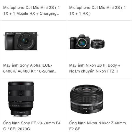
Microphone DJI Mic Mini 2S ( 1
Microphone DJI Mic Mini 2S ( 1
TX + 1 Mobile RX + Charging
TX + 1 RX )
Case )
Máy ảnh Sony Alpha ILCE-
Máy ảnh Nikon Z6 III Body +
6400K/ A6400 Kit 16-50mm
Ngàm chuyển Nikon FTZ II
F3.5-5.6 OSS II
Ống kính Sony FE 20-70mm F4
Ống kính Nikon Nikkor Z 40mm
G / SEL2070G
F2 SE