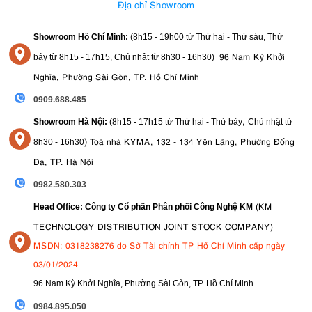
Địa chỉ Showroom
Showroom Hồ Chí Minh:
(8h15 - 19h00 từ
Thứ hai - Thứ sáu, Thứ
96 Nam Kỳ Khởi
bảy từ
8h15 - 17h15,
Chủ nhật từ 8
h30 - 16h30
)
Nghĩa, Phường Sài Gòn, TP. Hồ Chí Minh
0909.688.485
,
Showroom Hà Nội:
(8h15 - 17h15 từ Thứ hai - Thứ bảy
Chủ nhật từ
)
Toà nhà KYMA, 132 - 134 Yên Lãng, Phường Đống
8
h30 - 16h30
Đa, TP. Hà Nội
0982.580.303
(KM
Head Office: Công ty Cổ phần Phân phối Công Nghệ KM
TECHNOLOGY DISTRIBUTION JOINT STOCK COMPANY)
MSDN: 0318238276 do Sở Tài chính TP Hồ Chí Minh cấp ngày
03/01/2024
96 Nam Kỳ Khởi Nghĩa, Phường Sài Gòn, TP. Hồ Chí Minh
09
84.895.050