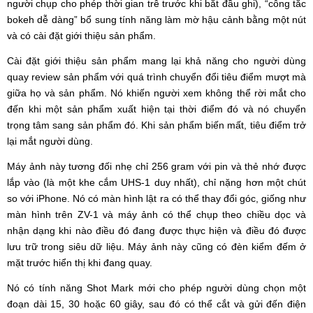
người chụp cho phép thời gian trễ trước khi bắt đầu ghi), “công tắc
bokeh dễ dàng” bổ sung tính năng làm mờ hậu cảnh bằng một nút
và có cài đặt giới thiệu sản phẩm.
Cài đặt giới thiệu sản phẩm mang lại khả năng cho người dùng
quay review sản phẩm với quá trình chuyển đổi tiêu điểm mượt mà
giữa họ và sản phẩm. Nó khiến người xem không thể rời mắt cho
đến khi một sản phẩm xuất hiện tại thời điểm đó và nó chuyển
trọng tâm sang sản phẩm đó. Khi sản phẩm biến mất, tiêu điểm trở
lại mắt người dùng.
Máy ảnh này tương đối nhẹ chỉ 256 gram với pin và thẻ nhớ được
lắp vào (là một khe cắm UHS-1 duy nhất), chỉ nặng hơn một chút
so với iPhone. Nó có màn hình lật ra có thể thay đổi góc, giống như
màn hình trên ZV-1 và máy ảnh có thể chụp theo chiều dọc và
nhận dạng khi nào điều đó đang được thực hiện và điều đó được
lưu trữ trong siêu dữ liệu. Máy ảnh này cũng có đèn kiểm đếm ở
mặt trước hiển thị khi đang quay.
Nó có tính năng Shot Mark mới cho phép người dùng chọn một
đoạn dài 15, 30 hoặc 60 giây, sau đó có thể cắt và gửi đến điện