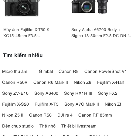
Máy ảnh Fujifilm X-T50 Kit
Sony Alpha A6700 Body +
XC15-45mm F3.5-
Sigma 18-50mm F2.8 DC DN for
5.6 OIS PZ Xám
Sony
Tìm kiếm nhiều
Micro thu âm
Gimbal
Canon R8
Canon PowerShot V1
Canon R50V
Canon R6 Mark II
Nikon Z8
Fujifilm X-Half
Sony ZV-E10
Sony A6400
Sony RX1R III
Sony FX2
Fujifilm X-S20
Fujifilm X-T5
Sony A7C Mark II
Nikon Zf
Nikon Z5 II
Canon R50
DJI rs 4
Canon RF 85mm
Đèn chụp studio
Thẻ nhớ
Thiết bị livestream