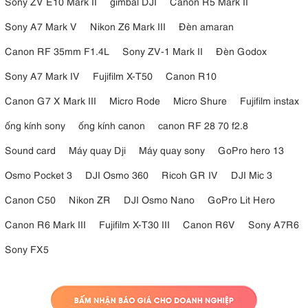
Sony ZV E10 Mark II
gimbal DJI
Canon R5 Mark II
Sony A7 Mark V
Nikon Z6 Mark III
Đèn amaran
Canon RF 35mm F1.4L
Sony ZV-1 Mark II
Đèn Godox
Sony A7 Mark IV
Fujifilm X-T50
Canon R10
Canon G7 X Mark III
Micro Rode
Micro Shure
Fujifilm instax
ống kính sony
ống kính canon
canon RF 28 70 f2.8
Sound card
Máy quay Dji
Máy quay sony
GoPro hero 13
Osmo Pocket 3
DJI Osmo 360
Ricoh GR IV
DJI Mic 3
Canon C50
Nikon ZR
DJI Osmo Nano
GoPro Lit Hero
Canon R6 Mark III
Fujifilm X-T30 III
Canon R6V
Sony A7R6
Sony FX5