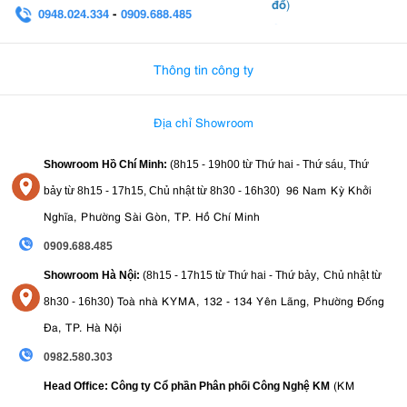
đồ
)
0948.024.334
-
0909.688.485
0982.580.303
-
0938
Thông tin công ty
Địa chỉ Showroom
Showroom Hồ Chí Minh:
(8h15 - 19h00 từ
Thứ hai - Thứ sáu, Thứ
96 Nam Kỳ Khởi
bảy từ
8h15 - 17h15,
Chủ nhật từ 8
h30 - 16h30
)
Nghĩa, Phường Sài Gòn, TP. Hồ Chí Minh
0909.688.485
,
Showroom Hà Nội:
(8h15 - 17h15 từ Thứ hai - Thứ bảy
Chủ nhật từ
)
Toà nhà KYMA, 132 - 134 Yên Lãng, Phường Đống
8
h30 - 16h30
Đa, TP. Hà Nội
0982.580.303
(KM
Head Office: Công ty Cổ phần Phân phối Công Nghệ KM