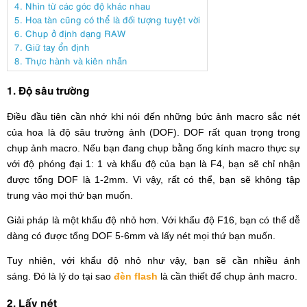
4. Nhìn từ các góc độ khác nhau
5. Hoa tàn cũng có thể là đối tượng tuyệt vời
6. Chụp ở định dạng RAW
7. Giữ tay ổn định
8. Thực hành và kiên nhẫn
1. Độ sâu trường
Điều đầu tiên cần nhớ khi nói đến những bức ảnh macro sắc nét
của hoa là độ sâu trường ảnh (DOF). DOF rất quan trọng trong
chụp ảnh macro. Nếu bạn đang chụp bằng ống kính macro thực sự
với độ phóng đại 1: 1 và khẩu độ của bạn là F4, bạn sẽ chỉ nhận
được tổng DOF là 1-2mm. Vì vậy, rất có thể, bạn sẽ không tập
trung vào mọi thứ bạn muốn.
Giải pháp là một khẩu độ nhỏ hơn. Với khẩu độ F16, bạn có thể dễ
dàng có được tổng DOF 5-6mm và lấy nét mọi thứ bạn muốn.
Tuy nhiên, với khẩu độ nhỏ như vậy, bạn sẽ cần nhiều ánh
sáng. Đó là lý do tại sao
đèn flash
là cần thiết để chụp ảnh macro.
2. Lấy nét