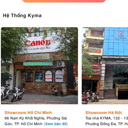
Hệ Thống Kyma
Showroom Hồ Chí Minh
Showroom Hà Nội
96 Nam Kỳ Khởi Nghĩa, Phường Sài
Toà nhà KYMA, 132 - 1
Xem bản đồ
Gòn, TP. Hồ Chí Minh
(
)
Phường Đống Đa, TP. H