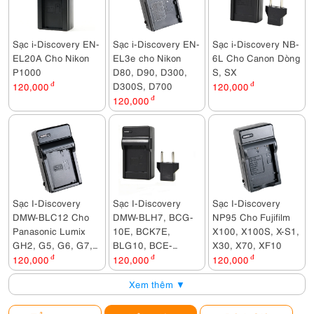
Sạc i-Discovery EN-
Sạc i-Discovery EN-
Sạc i-Discovery NB-
EL20A Cho Nikon
EL3e cho Nikon
6L Cho Canon Dòng
P1000
D80, D90, D300,
S, SX
D300S, D700
120,000
đ
120,000
đ
120,000
đ
Sạc I-Discovery
Sạc I-Discovery
Sạc I-Discovery
DMW-BLC12 Cho
DMW-BLH7, BCG-
NP95 Cho Fujifilm
Panasonic Lumix
10E, BCK7E,
X100, X100S, X-S1,
GH2, G5, G6, G7,
BLG10, BCE-
X30, X70, XF10
FZ200, FZ1000,
10E, BCF10E
120,000
đ
120,000
đ
120,000
đ
FZ2000, GX8,
Xem thêm ▼
G80...