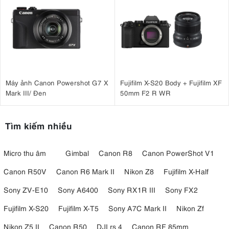
Máy ảnh Canon Powershot G7 X
Fujifilm X-S20 Body + Fujifilm XF
Mark III/ Đen
50mm F2 R WR
Tìm kiếm nhiều
Micro thu âm
Gimbal
Canon R8
Canon PowerShot V1
Canon R50V
Canon R6 Mark II
Nikon Z8
Fujifilm X-Half
Sony ZV-E10
Sony A6400
Sony RX1R III
Sony FX2
Fujifilm X-S20
Fujifilm X-T5
Sony A7C Mark II
Nikon Zf
Nikon Z5 II
Canon R50
DJI rs 4
Canon RF 85mm