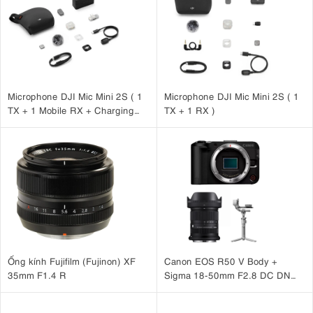
Microphone DJI Mic Mini 2S ( 1
Microphone DJI Mic Mini 2S ( 1
TX + 1 Mobile RX + Charging
TX + 1 RX )
Case )
Ống kính Fujifilm (Fujinon) XF
Canon EOS R50 V Body +
35mm F1.4 R
Sigma 18-50mm F2.8 DC DN
(C) + DJI RS 4 Mini