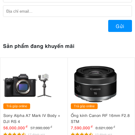
Gửi
Sản phẩm đang khuyến mãi
Trả góp online
Trả góp online
Sony Alpha A7 Mark IV Body +
Ống kính Canon RF 16mm F2.8
DJI RS 4
STM
56,000,000
đ
7,590,000
đ
57,990,000
đ
8,621,000
đ
17 đánh giá
12 đánh giá