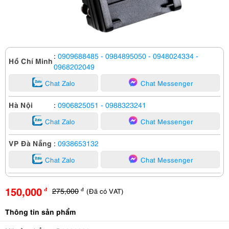
:
0909688485
- 0984895050
- 0948024334
-
Hồ Chí Minh
0968202049
Chat Zalo
Chat Messenger
Hà Nội
:
0906825051
- 0988323241
Chat Zalo
Chat Messenger
VP Đà Nẵng
:
0938653132
Chat Zalo
Chat Messenger
150,000
275,000
(Đã có VAT)
đ
đ
Thông tin sản phẩm