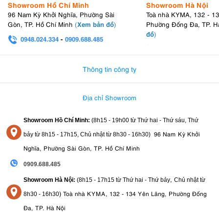
Showroom Hồ Chí Minh
Showroom Hà Nội
96 Nam Kỳ Khởi Nghĩa, Phường Sài
Toà nhà KYMA, 132 - 1
Xem bản đồ
Gòn, TP. Hồ Chí Minh
(
)
Phường Đống Đa, TP. H
đồ
)
0948.024.334
-
0909.688.485
0982.580.303
-
0938
Thông tin công ty
Địa chỉ Showroom
Showroom Hồ Chí Minh:
(8h15 - 19h00 từ
Thứ hai - Thứ sáu, Thứ
96 Nam Kỳ Khởi
bảy từ
8h15 - 17h15,
Chủ nhật từ 8
h30 - 16h30
)
Nghĩa, Phường Sài Gòn, TP. Hồ Chí Minh
0909.688.485
,
Showroom Hà Nội:
(8h15 - 17h15 từ Thứ hai - Thứ bảy
Chủ nhật từ
)
Toà nhà KYMA, 132 - 134 Yên Lãng, Phường Đống
8
h30 - 16h30
Đa, TP. Hà Nội