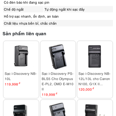
Có đèn báo khi đang sạc pin
Chế độ ngắt
Tự động ngắt khi sạc đầy
Hỗ trợ sạc nhanh, ổn định, an toàn
Chất liệu nhựa bền bỉ, chắc chắn
Sản phẩm liên quan
Sạc i-Discovery NB-
Sạc i-Discovery PS-
Sạc i-Discovery NB-
10L
BLS5 Cho Olympus
12L/13L cho Canon
E-PL2, OMD E-M10
N100, G1X II...
119,998
đ
II
120,000
đ
119,998
đ