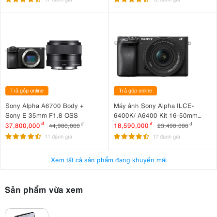
Trả góp online
Trả góp online
Sony Alpha A6700 Body +
Máy ảnh Sony Alpha ILCE-
Sony E 35mm F1.8 OSS
6400K/ A6400 Kit 16-50mm
F3.5-5.6 OSS II
37,800,000
đ
18,590,000
đ
44,980,000
đ
23,490,000
đ
11 đánh giá
17 đánh giá
Xem tất cả sản phẩm đang khuyến mãi
Sản phẩm vừa xem