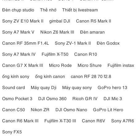
Đèn chụp studio
Thẻ nhớ
Thiết bị livestream
Sony ZV E10 Mark II
gimbal DJI
Canon R5 Mark II
Sony A7 Mark V
Nikon Z6 Mark III
Đèn amaran
Canon RF 35mm F1.4L
Sony ZV-1 Mark II
Đèn Godox
Sony A7 Mark IV
Fujifilm X-T50
Canon R10
Canon G7 X Mark III
Micro Rode
Micro Shure
Fujifilm instax
ống kính sony
ống kính canon
canon RF 28 70 f2.8
Sound card
Máy quay Dji
Máy quay sony
GoPro hero 13
Osmo Pocket 3
DJI Osmo 360
Ricoh GR IV
DJI Mic 3
Canon C50
Nikon ZR
DJI Osmo Nano
GoPro Lit Hero
Canon R6 Mark III
Fujifilm X-T30 III
Canon R6V
Sony A7R6
Sony FX5