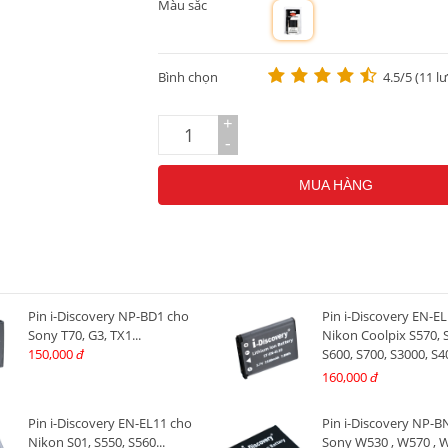
Màu sắc
m
Bình chọn
4.5/5 (11 l
+
-
MUA HÀNG
Pin i-Discovery NP-BD1 cho
Pin i-Discovery EN-E
Sony T70, G3, TX1...
Nikon Coolpix S570, 
150,000
S600, S700, S3000, S4
đ
S5100
160,000
đ
Pin i-Discovery EN-EL11 cho
Pin i-Discovery NP-
Nikon S01, S550, S560...
Sony W530 , W570 , W