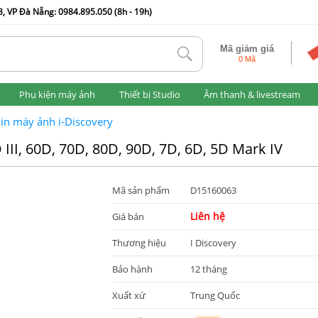
, VP Đà Nẵng: 0984.895.050 (8h - 19h)
Mã giảm giá
tlk
0 Mã
Phụ kiện máy ảnh
Thiết bị Studio
Âm thanh & livestream
in máy ảnh i-Discovery
 III, 60D, 70D, 80D, 90D, 7D, 6D, 5D Mark IV
Mã sản phẩm
D15160063
Liên hệ
Giá bán
Thương hiệu
I Discovery
Bảo hành
12 tháng
Xuất xứ
Trung Quốc