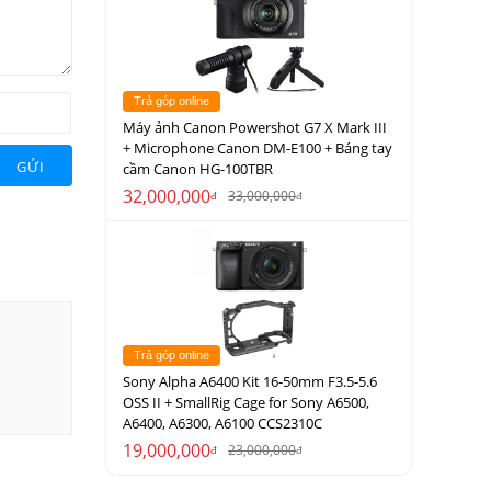
Trả góp online
Máy ảnh Canon Powershot G7 X Mark III
+ Microphone Canon DM-E100 + Báng tay
GỬI
cầm Canon HG-100TBR
32,000,000
33,000,000
đ
đ
Trả góp online
Sony Alpha A6400 Kit 16-50mm F3.5-5.6
OSS II + SmallRig Cage for Sony A6500,
A6400, A6300, A6100 CCS2310C
19,000,000
23,000,000
đ
đ