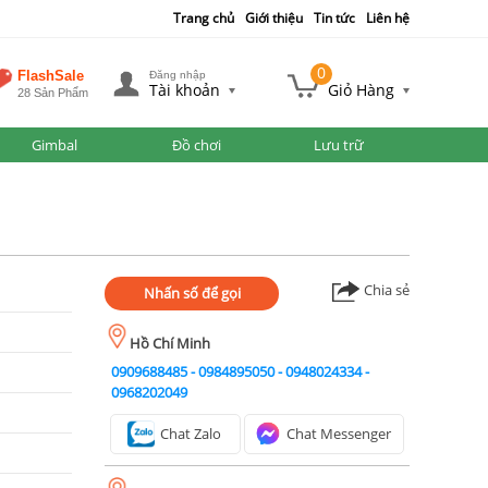
Trang chủ
Giới thiệu
Tin tức
Liên hệ
0
FlashSale
Đăng nhập
Tài khoản
Giỏ Hàng
28 Sản Phẩm
Gimbal
Đồ chơi
Lưu trữ
Chia sẻ
Nhấn số để gọi
Hồ Chí Minh
0909688485
-
0984895050
-
0948024334
-
0968202049
Chat Zalo
Chat Messenger