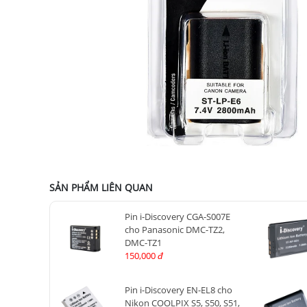
SẢN PHẨM LIÊN QUAN
Pin i-Discovery CGA-S007E
cho Panasonic DMC-TZ2,
DMC-TZ1
150,000
đ
Pin i-Discovery EN-EL8 cho
Nikon COOLPIX S5, S50, S51,