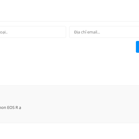
non EOS R ạ