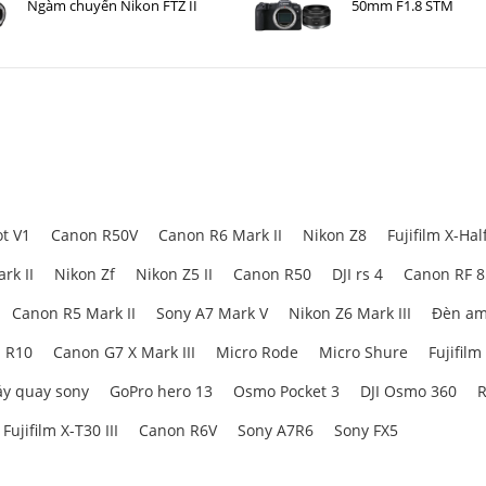
Ngàm chuyển Nikon FTZ II
50mm F1.8 STM
t V1
Canon R50V
Canon R6 Mark II
Nikon Z8
Fujifilm X-Hal
rk II
Nikon Zf
Nikon Z5 II
Canon R50
DJI rs 4
Canon RF 
Canon R5 Mark II
Sony A7 Mark V
Nikon Z6 Mark III
Đèn am
 R10
Canon G7 X Mark III
Micro Rode
Micro Shure
Fujifilm
y quay sony
GoPro hero 13
Osmo Pocket 3
DJI Osmo 360
R
Fujifilm X-T30 III
Canon R6V
Sony A7R6
Sony FX5