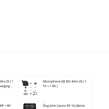
ini 2S ( 1
Microphone DJI Mic Mini 2S ( 1
harging
TX + 1 RX )
RP + RF
Ống kính Canon RF 16-28mm