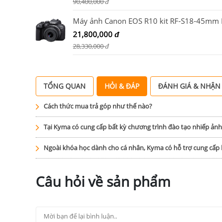
90,400,000
đ
21,800,000
đ
28,330,000
đ
TỔNG QUAN
HỎI & ĐÁP
ĐÁNH GIÁ & NHẬN
Cách thức mua trả góp như thế nào?
Tại Kyma có cung cấp bất kỳ chương trình đào tạo nhiếp ản
Ngoài khóa học dành cho cá nhân, Kyma có hỗ trợ cung cấ
Câu hỏi về sản phẩm