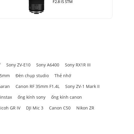
F2.8 IS STM
f
Sony ZV-E10
Sony A6400
Sony RX1R III
85mm
Đèn chụp studio
Thẻ nhớ
aran
Canon RF 35mm F1.4L
Sony ZV-1 Mark II
 instax
ống kính sony
ống kính canon
icoh GR IV
DJI Mic 3
Canon C50
Nikon ZR