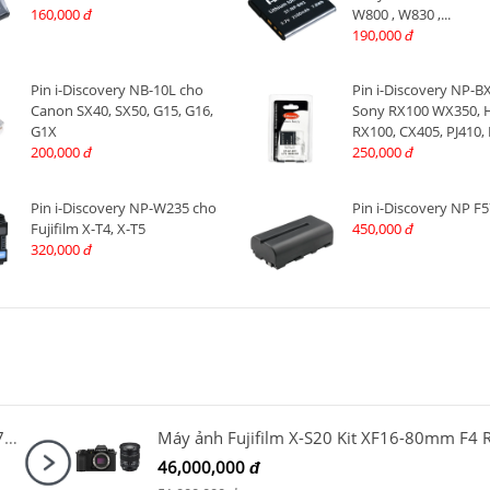
160,000
W800 , W830 ,...
đ
190,000
đ
Pin i-Discovery NB-10L cho
Pin i-Discovery NP-B
Canon SX40, SX50, G15, G16,
Sony RX100 WX350, 
G1X
RX100, CX405, PJ410, 
200,000
250,000
đ
đ
Pin i-Discovery NP-W235 cho
Pin i-Discovery NP F
Fujifilm X-T4, X-T5
450,000
đ
320,000
đ
Sony Alpha A7 Mark IV Body + Sony FE 24-70mm F2.8 GM II
46,000,000
đ