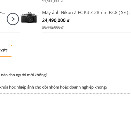
51,900,000
đ
Máy ảnh Canon EOS R10 kit RF-S18-45mm F4.5-6.3 IS STM
Máy ảnh Nikon Z FC Kit Z 
24,490,000
đ
30,112,000
đ
 XÉT
h nào cho người mới không?
p khóa học nhiếp ảnh cho đội nhóm hoặc doanh nghiệp không?