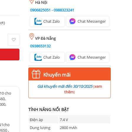
Hà Nội
0906825051
-
0988323241
Chat Zalo
Chat Messenger
ượt)
VP Đà Nẵng
0938653132
Chat Zalo
Chat Messenger
Khuyến mãi
Giá khuyến mãi đến 30/10/2025
(
xem
thêm
)
L10 cho
S60,
000,
TÍNH NĂNG NỔI BẬT
Điện áp
7.4 V
BN1cho
Dung lượng
2800 mAh
650 ,