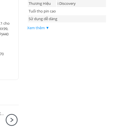
Thương Hiệu
i Discovery
Tuổi thọ pin cao
Sử dụng dễ dàng
X1 cho
Xem thêm ▼
HX99,
PJ440
570
Máy ảnh Fujifilm X-S20 Kit XF16-80mm F4 R OIS WR