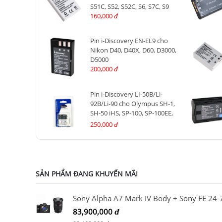
S51C, S52, S52C, S6, S7C, S9
160,000
đ
Pin i-Discovery EN-EL9 cho
Nikon D40, D40X, D60, D3000,
D5000
200,000
đ
Pin i-Discovery LI-50B/Li-
92B/Li-90 cho Olympus SH-1,
SH-50 iHS, SP-100, SP-100EE,
Tough TG-1 iHS, Tough TG-2,
250,000
đ
TG-4, TG-5, TG-6
SẢN PHẨM ĐANG KHUYẾN MÃI
83,900,000
đ