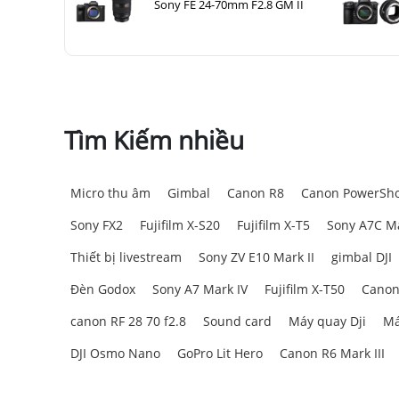
Sony FE 24-70mm F2.8 GM II
Tìm Kiếm nhiều
Micro thu âm
Gimbal
Canon R8
Canon PowerSho
Sony FX2
Fujifilm X-S20
Fujifilm X-T5
Sony A7C Ma
Thiết bị livestream
Sony ZV E10 Mark II
gimbal DJI
Đèn Godox
Sony A7 Mark IV
Fujifilm X-T50
Canon
canon RF 28 70 f2.8
Sound card
Máy quay Dji
Má
DJI Osmo Nano
GoPro Lit Hero
Canon R6 Mark III