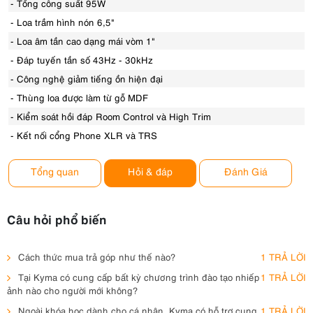
- Tổng công suất 95W
- Loa trầm hình nón 6,5"
- Loa âm tần cao dạng mái vòm 1"
- Đáp tuyến tần số 43Hz - 30kHz
- Công nghệ giảm tiếng ồn hiện đại
- Thùng loa được làm từ gỗ MDF
- Kiểm soát hồi đáp Room Control và High Trim
- Kết nối cổng Phone XLR và TRS
Tổng quan
Hỏi & đáp
Đánh Giá
Câu hỏi phổ biến
Cách thức mua trả góp như thế nào?
1 TRẢ LỜI
Tại Kyma có cung cấp bất kỳ chương trình đào tạo nhiếp
1 TRẢ LỜI
ảnh nào cho người mới không?
Ngoài khóa học dành cho cá nhân, Kyma có hỗ trợ cung
1 TRẢ LỜI