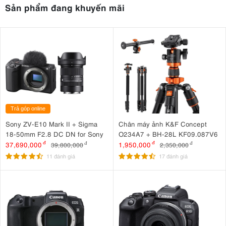
Sản phẩm đang khuyến mãi
Trả góp online
Sony ZV-E10 Mark II + Sigma
Chân máy ảnh K&F Concept
18-50mm F2.8 DC DN for Sony
O234A7 + BH-28L KF09.087V6
37,690,000
đ
1,950,000
đ
39,800,000
đ
2,350,000
đ
11 đánh giá
17 đánh giá