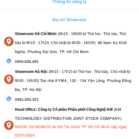
Thông tin công ty
Địa chỉ Showroom
Showroom Hồ Chí Minh:
(8h15 - 19h00 từ
Thứ hai - Thứ sáu, Thứ
96 Nam Kỳ Khởi
bảy từ
8h15 - 17h15,
Chủ nhật từ 8
h30 - 16h30
)
Nghĩa, Phường Sài Gòn, TP. Hồ Chí Minh
0909.688.485
,
Showroom Hà Nội:
(8h15 - 17h15 từ Thứ hai - Thứ bảy
Chủ nhật từ
)
Toà nhà KYMA, 132 - 134 Yên Lãng, Phường Đống
8
h30 - 16h30
Đa, TP. Hà Nội
0982.580.303
(KM
Head Office: Công ty Cổ phần Phân phối Công Nghệ KM
TECHNOLOGY DISTRIBUTION JOINT STOCK COMPANY)
MSDN: 0318238276 do Sở Tài chính TP Hồ Chí Minh cấp ngày
03/01/2024