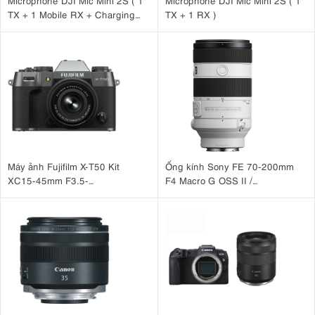
Microphone DJI Mic Mini 2S ( 1
Microphone DJI Mic Mini 2S ( 1
TX + 1 Mobile RX + Charging
TX + 1 RX )
Case )
Máy ảnh Fujifilm X-T50 Kit
Ống kính Sony FE 70-200mm
XC15-45mm F3.5-
F4 Macro G OSS II /
5.6 OIS PZ Xám
SEL70200G2