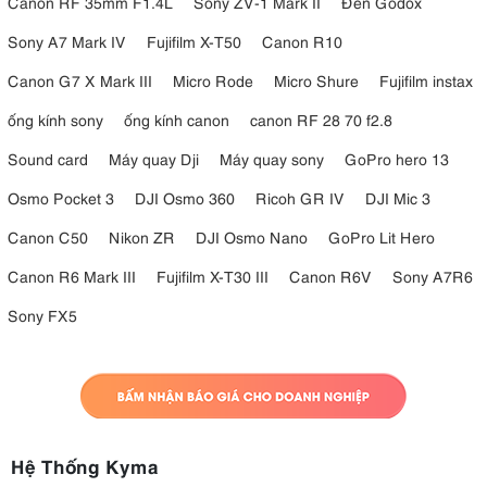
Canon RF 35mm F1.4L
Sony ZV-1 Mark II
Đèn Godox
Sony A7 Mark IV
Fujifilm X-T50
Canon R10
Canon G7 X Mark III
Micro Rode
Micro Shure
Fujifilm instax
ống kính sony
ống kính canon
canon RF 28 70 f2.8
Sound card
Máy quay Dji
Máy quay sony
GoPro hero 13
Osmo Pocket 3
DJI Osmo 360
Ricoh GR IV
DJI Mic 3
Canon C50
Nikon ZR
DJI Osmo Nano
GoPro Lit Hero
Canon R6 Mark III
Fujifilm X-T30 III
Canon R6V
Sony A7R6
Sony FX5
Hệ Thống Kyma