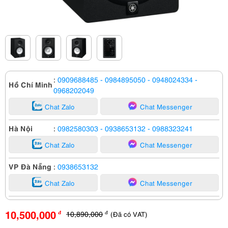
:
0909688485
- 0984895050
- 0948024334
-
Hồ Chí Minh
0968202049
Chat Zalo
Chat Messenger
Hà Nội
:
0982580303
- 0938653132
- 0988323241
Chat Zalo
Chat Messenger
VP Đà Nẵng
:
0938653132
Chat Zalo
Chat Messenger
10,500,000
10,890,000
(Đã có VAT)
đ
đ