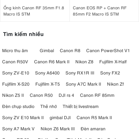
Ống kính Canon RF 35mm F1.8
Canon EOS RP + Canon RF
Macro IS STM
85mm F2 Macro IS STM
Tìm kiếm nhiều
Micro thu âm
Gimbal
Canon R8
Canon PowerShot V1
Canon R50V
Canon R6 Mark II
Nikon Z8
Fujifilm X-Half
Sony ZV-E10
Sony A6400
Sony RX1R III
Sony FX2
Fujifilm X-S20
Fujifilm X-T5
Sony A7C Mark II
Nikon Zf
Nikon Z5 II
Canon R50
DJI rs 4
Canon RF 85mm
Đèn chụp studio
Thẻ nhớ
Thiết bị livestream
Sony ZV E10 Mark II
gimbal DJI
Canon R5 Mark II
Sony A7 Mark V
Nikon Z6 Mark III
Đèn amaran