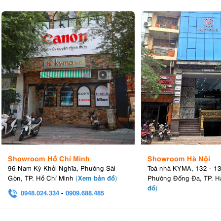
Showroom Hồ Chí Minh
Showroom Hà Nội
96 Nam Kỳ Khởi Nghĩa, Phường Sài
Toà nhà KYMA, 132 - 1
Xem bản đồ
Gòn, TP. Hồ Chí Minh
(
)
Phường Đống Đa, TP. H
đồ
)
0948.024.334
-
0909.688.485
0982.580.303
-
0938