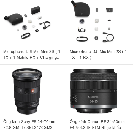
Microphone DJI Mic Mini 2S ( 1
Microphone DJI Mic Mini 2S ( 1
TX + 1 Mobile RX + Charging
TX + 1 RX )
Case )
Ống kính Sony FE 24-70mm
Ống kính Canon RF 24-50mm
F2.8 GM II / SEL2470GM2
F4.5-6.3 IS STM Nhập khẩu