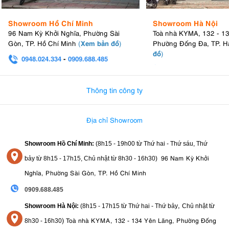
Showroom Hồ Chí Minh
Showroom Hà Nội
96 Nam Kỳ Khởi Nghĩa, Phường Sài
Toà nhà KYMA, 132 - 1
Xem bản đồ
Gòn, TP. Hồ Chí Minh
(
)
Phường Đống Đa, TP. H
đồ
)
0948.024.334
-
0909.688.485
0982.580.303
-
0938
Thông tin công ty
Địa chỉ Showroom
Showroom Hồ Chí Minh:
(8h15 - 19h00 từ
Thứ hai - Thứ sáu, Thứ
96 Nam Kỳ Khởi
bảy từ
8h15 - 17h15,
Chủ nhật từ 8
h30 - 16h30
)
Nghĩa, Phường Sài Gòn, TP. Hồ Chí Minh
0909.688.485
,
Showroom Hà Nội:
(8h15 - 17h15 từ Thứ hai - Thứ bảy
Chủ nhật từ
)
Toà nhà KYMA, 132 - 134 Yên Lãng, Phường Đống
8
h30 - 16h30