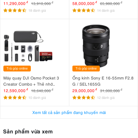
11,290,000
đ
58,000,000
đ
13,910,000
đ
65,980,000
đ
18 đánh giá
14 đánh giá
Trả góp online
Trả góp online
Máy quay DJI Osmo Pocket 3
Ống kính Sony E 16-55mm F2.8
Creator Combo + Thẻ nhớ
G / SEL1655G
MicroSDXC Sandisk Extreme
12,590,000
đ
29,000,000
đ
18,640,000
đ
31,000,000
đ
Pro 128GB 200MB/90MB/s
10 đánh giá
12 đánh giá
Xem tất cả sản phẩm đang khuyến mãi
Sản phẩm vừa xem