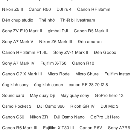
Nikon Z5 II
Canon R50
DJI rs 4
Canon RF 85mm
Đèn chụp studio
Thẻ nhớ
Thiết bị livestream
Sony ZV E10 Mark II
gimbal DJI
Canon R5 Mark II
Sony A7 Mark V
Nikon Z6 Mark III
Đèn amaran
Canon RF 35mm F1.4L
Sony ZV-1 Mark II
Đèn Godox
Sony A7 Mark IV
Fujifilm X-T50
Canon R10
Canon G7 X Mark III
Micro Rode
Micro Shure
Fujifilm instax
ống kính sony
ống kính canon
canon RF 28 70 f2.8
Sound card
Máy quay Dji
Máy quay sony
GoPro hero 13
Osmo Pocket 3
DJI Osmo 360
Ricoh GR IV
DJI Mic 3
Canon C50
Nikon ZR
DJI Osmo Nano
GoPro Lit Hero
Canon R6 Mark III
Fujifilm X-T30 III
Canon R6V
Sony A7R6