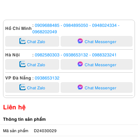
:
0909688485
- 0984895050
- 0948024334
-
Hồ Chí Minh
0968202049
Chat Zalo
Chat Messenger
Hà Nội
:
0982580303
- 0938653132
- 0988323241
Chat Zalo
Chat Messenger
VP Đà Nẵng
:
0938653132
Chat Zalo
Chat Messenger
Liên hệ
Thông tin sản phẩm
Mã sản phẩm
D24030029