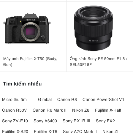
Máy ảnh Fujifilm X-T50 (Body,
Ống kính Sony FE 50mm F1.8 /
Đen)
SEL50F18F
Tìm kiếm nhiều
Micro thu âm
Gimbal
Canon R8
Canon PowerShot V1
Canon R50V
Canon R6 Mark II
Nikon Z8
Fujifilm X-Half
Sony ZV-E10
Sony A6400
Sony RX1R III
Sony FX2
Fujifilm X-S20
Fujifilm X-T5
Sony A7C Mark II
Nikon Zf