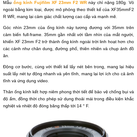
Mẫu
ống kính Fujifilm XF 23mm F2 WR
này chỉ nặng 180g. Vỏ
ngoài bằng kim loại, được mô phỏng theo thiết kế của XF35mmF2
R WR, mang lại cảm giác chất lượng cao cấp và mạnh mẽ.
Góc nhìn 23mm của ống kính này tương đương với 35mm trên
cảm biến full-frame. 35mm gần nhất với tầm nhìn của mắt người,
khiến XF 23mm F2 trở thành ống kính ngoài trời linh hoạt hơn cho
các cảnh như chân dung, đường phố, thiên nhiên và chụp ảnh đồ
ăn.
Động cơ bước, cùng với thiết kế lấy nét bên trong, mang lại hiệu
suất lấy nét tự động nhanh và yên tĩnh, mang lại lợi ích cho cả ảnh
tĩnh và ứng dụng video.
Thân ống kính kết hợp niêm phong thời tiết để bảo vệ chống bụi và
độ ẩm, đồng thời cho phép sử dụng thoải mái trong điều kiện khắc
nghiệt và nhiệt độ đóng băng thấp tới 14 ° F.