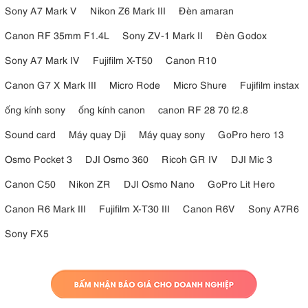
Sony A7 Mark V
Nikon Z6 Mark III
Đèn amaran
Canon RF 35mm F1.4L
Sony ZV-1 Mark II
Đèn Godox
Sony A7 Mark IV
Fujifilm X-T50
Canon R10
Canon G7 X Mark III
Micro Rode
Micro Shure
Fujifilm instax
ống kính sony
ống kính canon
canon RF 28 70 f2.8
Sound card
Máy quay Dji
Máy quay sony
GoPro hero 13
Osmo Pocket 3
DJI Osmo 360
Ricoh GR IV
DJI Mic 3
Canon C50
Nikon ZR
DJI Osmo Nano
GoPro Lit Hero
Canon R6 Mark III
Fujifilm X-T30 III
Canon R6V
Sony A7R6
Sony FX5