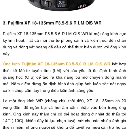
3. Fujifilm XF 18-135mm F3.5-5.6 R LM OIS WR
Fujifilm XF 18-135mm F3.5-5.6 R LM OIS WR là một ống kính cực
kỳ linh hoạt. Tất cả mọi thứ từ phong cảnh và kiến ​​trúc, đến chân
dung và động vật hoang dã đều có thể thực hiện được với ống kính
này.
Ống kính
Fujifilm XF 18-135mm F3.5-5.6 R LM OIS WR
kết hợp
thiết kế Mô-tơ tuyến tính (LM) với các yếu tố ổn định hình ảnh
quang học (OIS) để tạo ra khả năng bù mờ chuyển động mạnh
mẽ. Năm điểm dừng ổn định hình ảnh giúp ảnh luôn sắc nét ngay
cả khi chụp cầm tay trong điều kiện ánh sáng yếu.
Là một ống kính WR (chống chịu thời tiết), XF 18-135mm có 20
vòng đệm để ngăn bụi và hơi ẩm xâm nhập vào bên trong ống
kính. Ống kính này thậm chí có thể hoạt động ở nhiệt độ thấp tới
14F (-10C), khiến đây là lựa chọn tuyệt vời cho các nhiếp ảnh gia
thiên nhiên, những người sẽ không để tuyết và mưa cản trở họ có