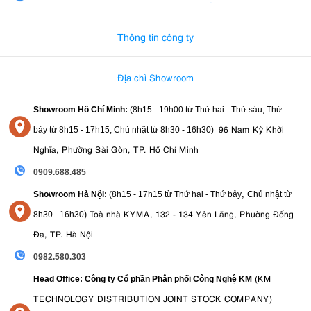
0982.580.303
-
0938
Thông tin công ty
Địa chỉ Showroom
Showroom Hồ Chí Minh:
(8h15 - 19h00 từ
Thứ hai - Thứ sáu, Thứ
96 Nam Kỳ Khởi
bảy từ
8h15 - 17h15,
Chủ nhật từ 8
h30 - 16h30
)
Nghĩa, Phường Sài Gòn, TP. Hồ Chí Minh
0909.688.485
,
Showroom Hà Nội:
(8h15 - 17h15 từ Thứ hai - Thứ bảy
Chủ nhật từ
)
Toà nhà KYMA, 132 - 134 Yên Lãng, Phường Đống
8
h30 - 16h30
Đa, TP. Hà Nội
0982.580.303
(KM
Head Office: Công ty Cổ phần Phân phối Công Nghệ KM
TECHNOLOGY DISTRIBUTION JOINT STOCK COMPANY)