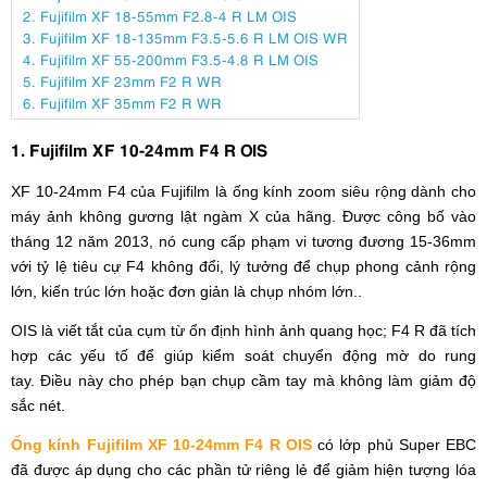
2. Fujifilm XF 18-55mm F2.8-4 R LM OIS
3. Fujifilm XF 18-135mm F3.5-5.6 R LM OIS WR
4. Fujifilm XF 55-200mm F3.5-4.8 R LM OIS
5. Fujifilm XF 23mm F2 R WR
6. Fujifilm XF 35mm F2 R WR
1. Fujifilm XF 10-24mm F4 R OIS
XF 10-24mm F4 của Fujifilm là ống kính zoom siêu rộng dành cho
máy ảnh không gương lật ngàm X của hãng. Được công bố vào
tháng 12 năm 2013, nó cung cấp phạm vi tương đương 15-36mm
với tỷ lệ tiêu cự F4 không đổi, lý tưởng để chụp phong cảnh rộng
lớn, kiến ​​trúc lớn hoặc đơn giản là chụp nhóm lớn..
OIS là viết tắt của cụm từ ổn định hình ảnh quang học; F4 R đã tích
hợp các yếu tố để giúp kiểm soát chuyển động mờ do rung
tay. Điều này cho phép bạn chụp cầm tay mà không làm giảm độ
sắc nét.
Ống kính Fujifilm XF 10-24mm F4 R OIS
có lớp phủ Super EBC
đã được áp dụng cho các phần tử riêng lẻ để giảm hiện tượng lóa