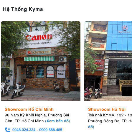
Hệ Thống Kyma
Showroom Hồ Chí Minh
Showroom Hà Nội
96 Nam Kỳ Khởi Nghĩa, Phường Sài
Toà nhà KYMA, 132 - 1
Xem bản đồ
Gòn, TP. Hồ Chí Minh
(
)
Phường Đống Đa, TP. H
đồ
)
0948.024.334
-
0909.688.485