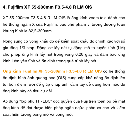
4. Fujifilm XF 55-200mm F3.5-4.8 R LM OIS
XF 55-200mm F3.5-4.8 R LM OIS là ống kính zoom tele dành cho
hệ thống ngàm X của Fujifilm, bao phủ phạm vi tương đương toàn
khung hình là 82,5-300mm.
Nòng súng có vòng khẩu độ để kiểm soát khẩu độ chính xác với số
gia tăng 1/3 stop. Động cơ lấy nét tự động mô tơ tuyến tính (LM)
cho phép ống kính lấy nét trong vòng 0,28 giây và đảm bảo ống
kính luôn yên tĩnh và ổn định trong quá trình lấy nét.
Ống kính Fujifilm XF 55-200mm F3.5-4.8 R LM OIS
có hệ thống
ổn định hình ảnh quang học (OIS) cung cấp khả năng ổn định lên
tới bốn điểm rưỡi để giúp chụp ảnh cầm tay dễ dàng hơn mặc dù
ống kính này có tiêu cự dài.
Áp dụng "lớp phủ HT-EBC" độc quyền của Fuji trên toàn bộ bề mặt
ống kính để đạt được biện pháp ngăn ngừa phản xạ cao và kiểm
soát hiện tượng bóng mờ và bóng mờ.