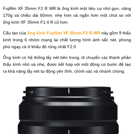
Fujifilm XF 35mm F2 R WR là ống kính một tiêu cự nhỏ gọn, nặng
170g và chiều dài 60mm, nhẹ hơn và ngắn hơn một chút so với
ống kính XF 35mm F1.4 R cũ hơn.
Cấu tạo của
ống kính Fujifilm XF 35mm F2 R WR
này gồm 9 thấu
kính trong 6 nhóm mang lại chất lượng hình ảnh sắc nét, phong
phú ngay cả ở khẩu độ rộng nhất F2.0.
Ống kính có hệ thống lấy nét bên trong, di chuyển các thành phần
thấu kính nhỏ và nhẹ, được kết hợp với một động cơ bước để tạo
ra khả năng lấy nét tự động yên tĩnh, chính xác và nhanh chóng.