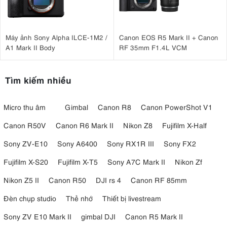
Máy ảnh Sony Alpha ILCE-1M2 /
Canon EOS R5 Mark II + Canon
A1 Mark II Body
RF 35mm F1.4L VCM
Tìm kiếm nhiều
Micro thu âm
Gimbal
Canon R8
Canon PowerShot V1
Canon R50V
Canon R6 Mark II
Nikon Z8
Fujifilm X-Half
Sony ZV-E10
Sony A6400
Sony RX1R III
Sony FX2
Fujifilm X-S20
Fujifilm X-T5
Sony A7C Mark II
Nikon Zf
Nikon Z5 II
Canon R50
DJI rs 4
Canon RF 85mm
Đèn chụp studio
Thẻ nhớ
Thiết bị livestream
Sony ZV E10 Mark II
gimbal DJI
Canon R5 Mark II