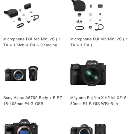
Microphone DJI Mic Mini 2S ( 1
Microphone DJI Mic Mini 2S ( 1
TX + 1 Mobile RX + Charging
TX + 1 RX )
Case )
Sony Alpha A6700 Body + E PZ
Máy ảnh Fujifilm X-H2 kit XF16-
18-105mm F4 G OSS
80mm F4 R OIS WR/ Đen