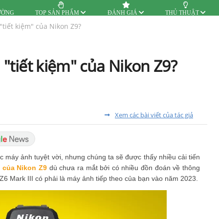
ƯỜNG
TOP SẢN PHẨM
ĐÁNH GIÁ
THỦ THUẬT
 "tiết kiệm" của Nikon Z9?
n "tiết kiệm" của Nikon Z9?
Xem các bài viết của tác giả
ếc máy ảnh tuyệt vời, nhưng chúng ta sẽ được thấy nhiều cải tiến
m của Nikon Z9
dù chưa ra mắt bởi có nhiều đồn đoán về thông
Z6 Mark III có phải là máy ảnh tiếp theo của bạn vào năm 2023.