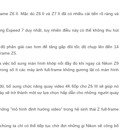
ame Z6 II. Mặc dù Z6 II và Z7 II đã có nhiều cải tiến rõ ràng và
ằng Expeed 7 duy nhất, tuy nhiên điều này có thể không thu hút
 độ phân giải cao hơn để tăng gấp đôi tốc độ chụp lên đến 14
 frame Z5.
 là việc bổ sung màn hình khớp nối đầy đủ khi ngay cả Nikon Z9
trong số ít các máy ảnh full-frame không gương lật có màn hình
 đó, bổ sung chức năng quay video 4K 60p cho Z6 III sẽ giúp nó
ày sẽ trở thành một sự lựa chọn hấp dẫn cho những người quay
 những "mô hình định hướng video" trong hệ sinh thái Z full-frame
 chúng ta chỉ có thể tiếp tục chờ đợi những gì Nikon sẽ công bố