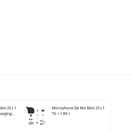
ini 2S ( 1
Microphone DJI Mic Mini 2S ( 1
harging
TX + 1 RX )