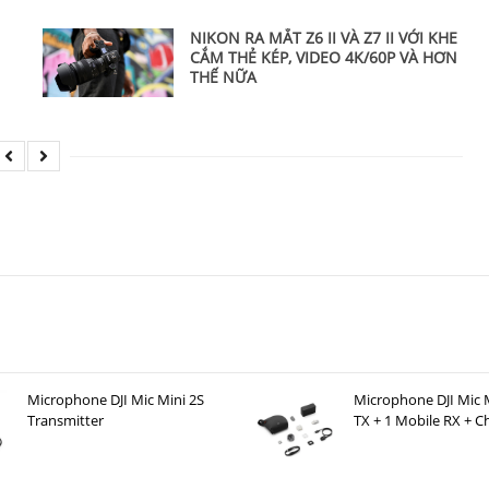
NIKON RA MẮT Z6 II VÀ Z7 II VỚI KHE
CẮM THẺ KÉP, VIDEO 4K/60P VÀ HƠN
THẾ NỮA
Microphone DJI Mic Mini 2S
Microphone DJI Mic M
Transmitter
TX + 1 Mobile RX + C
Case )