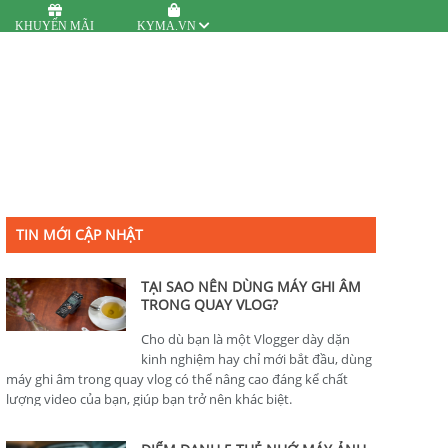
KHUYẾN MÃI
KYMA.VN
TIN MỚI CẬP NHẬT
TẠI SAO NÊN DÙNG MÁY GHI ÂM
TRONG QUAY VLOG?
Cho dù bạn là một Vlogger dày dặn
kinh nghiệm hay chỉ mới bắt đầu, dùng
máy ghi âm trong quay vlog có thể nâng cao đáng kể chất
lượng video của bạn, giúp bạn trở nên khác biệt.