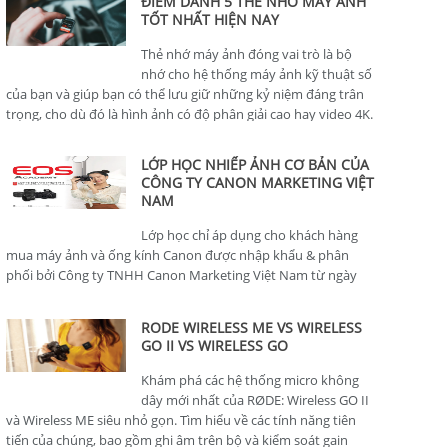
ĐIỂM DANH 5 THẺ NHỚ MÁY ẢNH
TỐT NHẤT HIỆN NAY
Thẻ nhớ máy ảnh đóng vai trò là bộ
nhớ cho hệ thống máy ảnh kỹ thuật số
của bạn và giúp bạn có thể lưu giữ những kỷ niệm đáng trân
trọng, cho dù đó là hình ảnh có độ phân giải cao hay video 4K.
LỚP HỌC NHIẾP ẢNH CƠ BẢN CỦA
CÔNG TY CANON MARKETING VIỆT
NAM
Lớp học chỉ áp dụng cho khách hàng
mua máy ảnh và ống kính Canon được nhập khẩu & phân
phối bởi Công ty TNHH Canon Marketing Việt Nam từ ngày
01/01/2024.
RODE WIRELESS ME VS WIRELESS
GO II VS WIRELESS GO
Khám phá các hệ thống micro không
dây mới nhất của RØDE: Wireless GO II
và Wireless ME siêu nhỏ gọn. Tìm hiểu về các tính năng tiên
tiến của chúng, bao gồm ghi âm trên bộ và kiểm soát gain