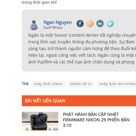
trong thời gian tới!
Ngan Nguyen
Staff Writer
Ngân là một Senior Content Writer tốt nghiệp chuyê
trong lĩnh vực truyền thông đa phương tiện. Sự đam m
sáng tạo, trở thành nguồn cảm hứng để theo đuổi ki
Hiện tại, ngoài công việc viết lách, Ngân cũng là mộ
ảnh Fujifilm và các thể loại ảnh chân dung và phong
Thẻ:
máy ảnh nikon
nikon z6 iii
máy ảnh mirrorles
BÀI VIẾT LIÊN QUAN
PHÁT HÀNH BẢN CẬP NHẬT
FIRMWARE NIKON Z9 PHIÊN BẢN
3.10