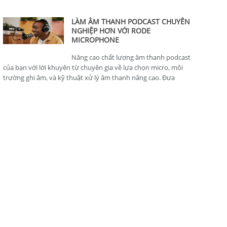
thông minh, hoàn hảo cho nhà sản xuất nội dung.
LÀM ÂM THANH PODCAST CHUYÊN
NGHIỆP HƠN VỚI RODE
MICROPHONE
Nâng cao chất lượng âm thanh podcast
của bạn với lời khuyên từ chuyên gia về lựa chọn micro, môi
trường ghi âm, và kỹ thuật xử lý âm thanh nâng cao. Đưa
podcast của bạn lên tiêu chuẩn chuyên nghiệp.