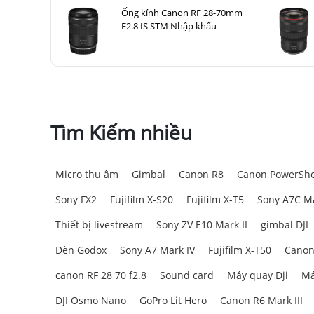
Ống kính Canon RF 28-70mm
F2.8 IS STM Nhập khẩu
Tìm Kiếm nhiều
Micro thu âm
Gimbal
Canon R8
Canon PowerSho
Sony FX2
Fujifilm X-S20
Fujifilm X-T5
Sony A7C Ma
Thiết bị livestream
Sony ZV E10 Mark II
gimbal DJI
Đèn Godox
Sony A7 Mark IV
Fujifilm X-T50
Canon
canon RF 28 70 f2.8
Sound card
Máy quay Dji
Má
DJI Osmo Nano
GoPro Lit Hero
Canon R6 Mark III