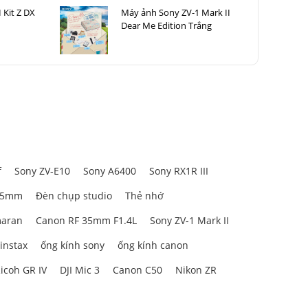
 Kit Z DX
Máy ảnh Sony ZV-1 Mark II
Dear Me Edition Trắng
f
Sony ZV-E10
Sony A6400
Sony RX1R III
85mm
Đèn chụp studio
Thẻ nhớ
aran
Canon RF 35mm F1.4L
Sony ZV-1 Mark II
 instax
ống kính sony
ống kính canon
icoh GR IV
DJI Mic 3
Canon C50
Nikon ZR