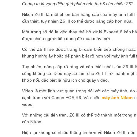
Chúng ta kì vọng điều gì ở phiên bản thứ 3 của chiếc Z6?
Nikon Z6 III là một phiên bản nâng cấp của máy ảnh full fr
cần thiết, tuy nhiên Z6 III có thể được nâng cấp hơn nữa.
Một trong số đó là việc thay thế bộ xử lý Expeed 6 kép b
được nhiều người tiêu dùng để mua máy mới.
Có thể Z6 III sẽ được trang bị cảm biến xếp chồng hoặc
khung hình/giây hoặc để phân biệt rõ hơn với máy ảnh full
Tuy nhiên, nâng cấp rõ ràng và cần thiết nhất của Z6 III
cũng không có. Điều này sẽ làm cho Z6 III trở thành một 
khớp nối, đặc biệt là hữu ích cho quay video.
Video là một lĩnh vực quan trọng đối với các máy ảnh, do
cạnh tranh với Canon EOS R6. Và chiếc
máy ảnh Nikon
n
video.
Với những cải tiến trên, Z6 III có thể trở thành một trong
của Nikon.
Hiện tại không có nhiều thông tin hơn về Nikon Z6 III nên