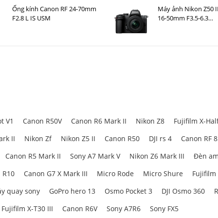
Ống kính Canon RF 24-70mm
Máy ảnh Nikon Z50 II
F2.8 L IS USM
16-50mm F3.5-6.3
VR Nhập khẩu
t V1
Canon R50V
Canon R6 Mark II
Nikon Z8
Fujifilm X-Hal
rk II
Nikon Zf
Nikon Z5 II
Canon R50
DJI rs 4
Canon RF 
Canon R5 Mark II
Sony A7 Mark V
Nikon Z6 Mark III
Đèn am
 R10
Canon G7 X Mark III
Micro Rode
Micro Shure
Fujifilm
y quay sony
GoPro hero 13
Osmo Pocket 3
DJI Osmo 360
R
Fujifilm X-T30 III
Canon R6V
Sony A7R6
Sony FX5