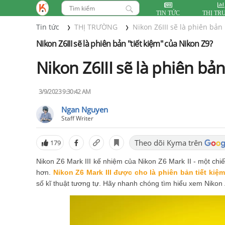
TIN TỨC
THỊ TR
Tin tức
THỊ TRƯỜNG
Nikon Z6III sẽ là phiên bản
Nikon Z6III sẽ là phiên bản "tiết kiệm" của Nikon Z9?
Nikon Z6III sẽ là phiên bả
3/9/2023 9:30:42 AM
Ngan Nguyen
Staff Writer
Theo dõi Kyma trên
179
Nikon Z6 Mark III kế nhiệm của Nikon Z6 Mark II - một chi
hơn.
Nikon Z6 Mark III được cho là phiên bản tiết kiệ
số kĩ thuật tương tự. Hãy nhanh chóng tìm hiểu xem Nikon 