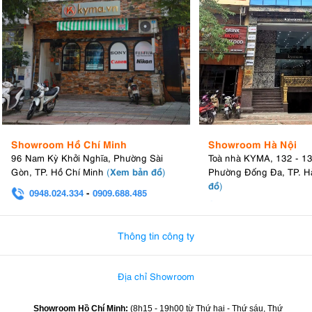
Showroom Hồ Chí Minh
Showroom Hà Nội
96 Nam Kỳ Khởi Nghĩa, Phường Sài
Toà nhà KYMA, 132 - 1
Xem bản đồ
Gòn, TP. Hồ Chí Minh
(
)
Phường Đống Đa, TP. H
đồ
)
0948.024.334
-
0909.688.485
0982.580.303
-
0938
Thông tin công ty
Địa chỉ Showroom
Showroom Hồ Chí Minh:
(8h15 - 19h00 từ
Thứ hai - Thứ sáu, Thứ