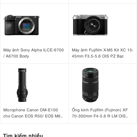
Case )
Máy ảnh Sony Alpha ILCE-6700
Máy ảnh Fujifilm X-M5 Kit XC 15-
/ A6700 Body
45mm F3.5-5.6 OIS PZ Bạc
Microphone Canon DM-E100
Ống kính Fujifilm (Fujinon) XF
cho Canon EOS R50/ EOS M6
70-300mm F4-5.6 R LM OIS
II, EOS M50, G7X III
WR
Tìm kiếm nhiều