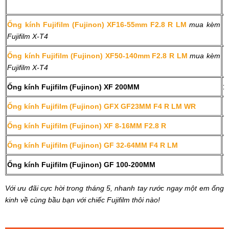
Ống kính Fujifilm (Fujinon) XF16-55mm F2.8 R LM
mua kèm
2
Fujifilm X-T4
Ống kính Fujifilm (Fujinon) XF50-140mm F2.8 R LM
mua kèm
3
Fujifilm X-T4
Ống kính Fujifilm (Fujinon) XF 200MM
1
Ống kính Fujifilm (Fujinon) GFX GF23MM F4 R LM WR
6
Ống kính Fujifilm (Fujinon) XF 8-16MM F2.8 R
4
Ống kính Fujifilm (Fujinon) GF 32-64MM F4 R LM
5
Ống kính Fujifilm (Fujinon) GF 100-200MM
5
Với ưu đãi cực hời trong tháng 5, nhanh tay rước ngay một em ống
kinh về cùng bầu bạn với chiếc Fujifilm thôi nào!