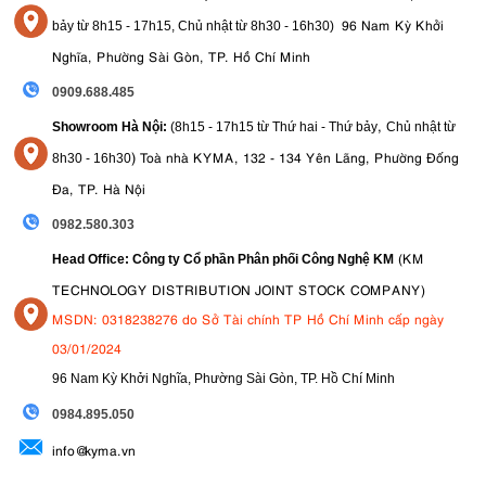
96 Nam Kỳ Khởi
bảy từ
8h15 - 17h15,
Chủ nhật từ 8
h30 - 16h30
)
Nghĩa, Phường Sài Gòn, TP. Hồ Chí Minh
0909.688.485
,
Showroom Hà Nội:
(8h15 - 17h15 từ Thứ hai - Thứ bảy
Chủ nhật từ
)
Toà nhà KYMA, 132 - 134 Yên Lãng, Phường Đống
8
h30 - 16h30
Đa, TP. Hà Nội
0982.580.303
(KM
Head Office: Công ty Cổ phần Phân phối Công Nghệ KM
TECHNOLOGY DISTRIBUTION JOINT STOCK COMPANY)
MSDN: 0318238276 do Sở Tài chính TP Hồ Chí Minh cấp ngày
03/01/2024
96 Nam Kỳ Khởi Nghĩa, Phường Sài Gòn, TP. Hồ Chí Minh
09
84.895.050
info@kyma.vn