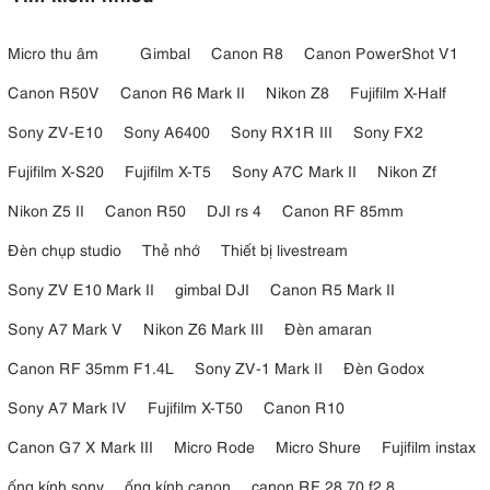
Micro thu âm
Gimbal
Canon R8
Canon PowerShot V1
Canon R50V
Canon R6 Mark II
Nikon Z8
Fujifilm X-Half
Sony ZV-E10
Sony A6400
Sony RX1R III
Sony FX2
Fujifilm X-S20
Fujifilm X-T5
Sony A7C Mark II
Nikon Zf
Nikon Z5 II
Canon R50
DJI rs 4
Canon RF 85mm
Đèn chụp studio
Thẻ nhớ
Thiết bị livestream
Sony ZV E10 Mark II
gimbal DJI
Canon R5 Mark II
Sony A7 Mark V
Nikon Z6 Mark III
Đèn amaran
Canon RF 35mm F1.4L
Sony ZV-1 Mark II
Đèn Godox
Sony A7 Mark IV
Fujifilm X-T50
Canon R10
Canon G7 X Mark III
Micro Rode
Micro Shure
Fujifilm instax
ống kính sony
ống kính canon
canon RF 28 70 f2.8