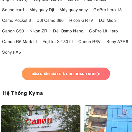
Sound card
Máy quay Dji
Máy quay sony
GoPro hero 13
Osmo Pocket 3
DJI Osmo 360
Ricoh GR IV
DJI Mic 3
Canon C50
Nikon ZR
DJI Osmo Nano
GoPro Lit Hero
Canon R6 Mark III
Fujifilm X-T30 III
Canon R6V
Sony A7R6
Sony FX5
Hệ Thống Kyma