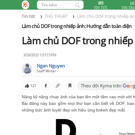
TIN TỨC
THỊ TR
Tin tức
THỦ THUẬT
Làm chủ DOF trong nhiếp ản
Làm chủ DOF trong nhiếp ảnh: Hướng dẫn toàn diện
Làm chủ DOF trong nhiếp
3/29/2023 1:37:15 PM
Ngan Nguyen
Staff Writer
Theo dõi Kyma trên
121
Nâng kỹ năng chụp ảnh của bạn lên một tầm cao mới với 
Bài đăng này bao gồm mọi thứ bạn cần biết về DOF, bao 
những bức ảnh tuyệt đẹp với hiệu ứng bokeh đẹp mắt.