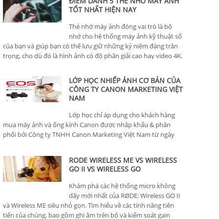
ĐIỂM DANH 5 THẺ NHỚ MÁY ẢNH
TỐT NHẤT HIỆN NAY
Thẻ nhớ máy ảnh đóng vai trò là bộ
nhớ cho hệ thống máy ảnh kỹ thuật số
của bạn và giúp bạn có thể lưu giữ những kỷ niệm đáng trân
trọng, cho dù đó là hình ảnh có độ phân giải cao hay video 4K.
LỚP HỌC NHIẾP ẢNH CƠ BẢN CỦA
CÔNG TY CANON MARKETING VIỆT
NAM
Lớp học chỉ áp dụng cho khách hàng
mua máy ảnh và ống kính Canon được nhập khẩu & phân
phối bởi Công ty TNHH Canon Marketing Việt Nam từ ngày
01/01/2024.
RODE WIRELESS ME VS WIRELESS
GO II VS WIRELESS GO
Khám phá các hệ thống micro không
dây mới nhất của RØDE: Wireless GO II
và Wireless ME siêu nhỏ gọn. Tìm hiểu về các tính năng tiên
tiến của chúng, bao gồm ghi âm trên bộ và kiểm soát gain