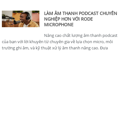
thông minh, hoàn hảo cho nhà sản xuất nội dung.
LÀM ÂM THANH PODCAST CHUYÊN
NGHIỆP HƠN VỚI RODE
MICROPHONE
Nâng cao chất lượng âm thanh podcast
của bạn với lời khuyên từ chuyên gia về lựa chọn micro, môi
trường ghi âm, và kỹ thuật xử lý âm thanh nâng cao. Đưa
podcast của bạn lên tiêu chuẩn chuyên nghiệp.