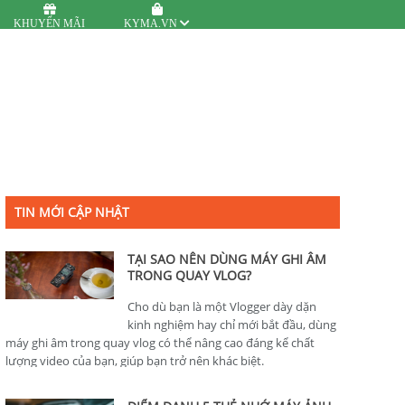
KHUYẾN MÃI
KYMA.VN
TIN MỚI CẬP NHẬT
TẠI SAO NÊN DÙNG MÁY GHI ÂM
TRONG QUAY VLOG?
Cho dù bạn là một Vlogger dày dặn
kinh nghiệm hay chỉ mới bắt đầu, dùng
máy ghi âm trong quay vlog có thể nâng cao đáng kể chất
lượng video của bạn, giúp bạn trở nên khác biệt.