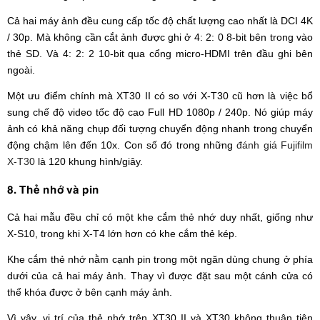
Cả hai máy ảnh đều cung cấp tốc độ chất lượng cao nhất là DCI 4K
/ 30p. Mà không cần cắt ảnh được ghi ở 4: 2: 0 8-bit bên trong vào
thẻ SD. Và 4: 2: 2 10-bit qua cổng micro-HDMI trên đầu ghi bên
ngoài.
Một ưu điểm chính mà XT30 II có so với X-T30 cũ hơn là việc bổ
sung chế độ video tốc độ cao Full HD 1080p / 240p. Nó giúp máy
ảnh có khả năng chụp đối tượng chuyển động nhanh trong chuyển
động chậm lên đến 10x. Con số đó trong những
đánh giá Fujifilm
X-T30
là 120 khung hình/giây.
8. Thẻ nhớ và pin
Cả hai mẫu đều chỉ có một khe cắm thẻ nhớ duy nhất, giống như
X-S10, trong khi X-T4 lớn hơn có khe cắm thẻ kép.
Khe cắm thẻ nhớ nằm cạnh pin trong một ngăn dùng chung ở phía
dưới của cả hai máy ảnh. Thay vì được đặt sau một cánh cửa có
thể khóa được ở bên cạnh máy ảnh.
Vì vậy, vị trí của thẻ nhớ trên XT30 II và XT30 không thuận tiện