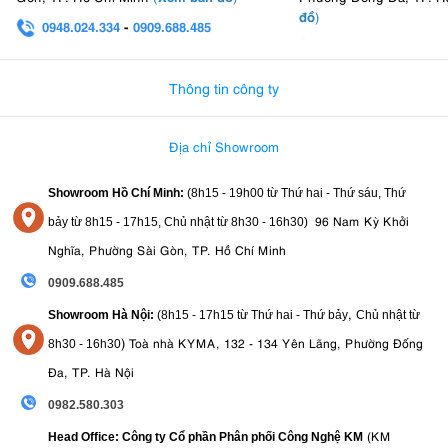
đồ
)
0948.024.334
-
0909.688.485
0982.580.303
-
0938
Thông tin công ty
Địa chỉ Showroom
Showroom Hồ Chí Minh:
(8h15 - 19h00 từ
Thứ hai - Thứ sáu, Thứ
96 Nam Kỳ Khởi
bảy từ
8h15 - 17h15,
Chủ nhật từ 8
h30 - 16h30
)
Nghĩa, Phường Sài Gòn, TP. Hồ Chí Minh
0909.688.485
,
Showroom Hà Nội:
(8h15 - 17h15 từ Thứ hai - Thứ bảy
Chủ nhật từ
)
Toà nhà KYMA, 132 - 134 Yên Lãng, Phường Đống
8
h30 - 16h30
Đa, TP. Hà Nội
0982.580.303
(KM
Head Office: Công ty Cổ phần Phân phối Công Nghệ KM