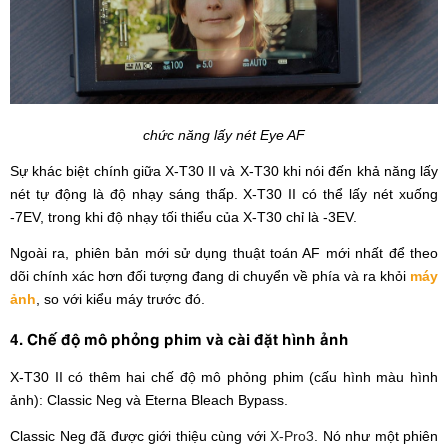
chức năng lấy nét Eye AF
Sự khác biệt chính giữa X-T30 II và X-T30 khi nói đến khả năng lấy
nét tự động là độ nhạy sáng thấp. X-T30 II có thể lấy nét xuống
-7EV, trong khi độ nhạy tối thiểu của X-T30 chỉ là -3EV.
Ngoài ra, phiên bản mới sử dụng thuật toán AF mới nhất để theo
dõi chính xác hơn đối tượng đang di chuyển về phía và ra khỏi
máy
ảnh
, so với kiểu máy trước đó.
4. Chế độ mô phỏng phim và cài đặt hình ảnh
X-T30 II có thêm hai chế độ mô phỏng phim (cấu hình màu hình
ảnh): Classic Neg và Eterna Bleach Bypass.
Classic Neg đã được giới thiệu cùng với
X-Pro3
. Nó như một phiên