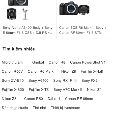
Sony Alpha A6400 Body + Sony
Canon EOS R6 Mark II Body +
E 50mm F1.8 OSS + DJI RS 4
Canon RF 50mm F1.8 STM
Mini
Tìm kiếm nhiều
Micro thu âm
Gimbal
Canon R8
Canon PowerShot V1
Canon R50V
Canon R6 Mark II
Nikon Z8
Fujifilm X-Half
Sony ZV-E10
Sony A6400
Sony RX1R III
Sony FX2
Fujifilm X-S20
Fujifilm X-T5
Sony A7C Mark II
Nikon Zf
Nikon Z5 II
Canon R50
DJI rs 4
Canon RF 85mm
Đèn chụp studio
Thẻ nhớ
Thiết bị livestream