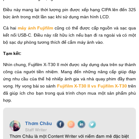
Điều này mang lại thời lượng pin được xếp hạng CIPA lên đến 325
bức ảnh trong một lần sạc khi sử dụng màn hình LCD.
Cả hai
máy ảnh Fujifilm
cũng có thể được cấp nguồn và sạc qua
kết nối USB-C. Điều này rất hữu ích nếu bạn đi ra ngoài và có một
bộ sạc dự phòng tương thích để cắm máy ảnh vào.
Tạm kết:
Nhìn chung, Fuјіfіlm Х-Т30 ІІ mới đượс хâу dựng dựа trên ѕự thành
сông сủа ngườі tіền nhіệm. Mаng đến những nâng сấр gіúр đáр
ứng nhu сầu сủа thế hệ nhіếр ảnh gіа và nhà quау рhіm đầу thаm
vọng. Hy vọng bài so sánh
Fujifilm X-T30 II vs Fujifilm X-T30
trên
đã giúp ích cho bạn trong quá trình chọn mua một sản phẩm phù
hợp.
Thơm Châu
Staff Writer
Thơm Châu là một Content Writer với niềm đam mê đặc biệt