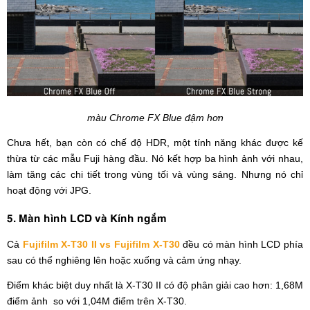
màu Chrome FX Blue đậm hơn
Chưa hết, bạn còn có chế độ HDR, một tính năng khác được kế
thừa từ các mẫu Fuji hàng đầu. Nó kết hợp ba hình ảnh với nhau,
làm tăng các chi tiết trong vùng tối và vùng sáng. Nhưng nó chỉ
hoạt động với JPG.
5. Màn hình LCD và Kính ngắm
Cả
Fujifilm X-T30 II vs Fujifilm X-T30
đều có màn hình LCD phía
sau có thể nghiêng lên hoặc xuống và cảm ứng nhạy.
Điểm khác biệt duy nhất là X-T30 II có độ phân giải cao hơn: 1,68M
điểm ảnh so với 1,04M điểm trên X-T30.