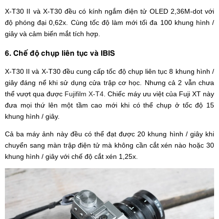
X-T30 II và X-T30 đều có kính ngắm điện tử OLED 2,36M-dot với
độ phóng đại 0,62x. Cùng tốc độ làm mới tối đa 100 khung hình /
giây và cảm biến mắt tích hợp.
6. Chế độ chụp liên tục và IBIS
X-T30 II và X-T30 đều cung cấp tốc độ chụp liên tục 8 khung hình /
giây đáng nể khi sử dụng cửa trập cơ học. Nhưng cả 2 vẫn chưa
thể vượt qua được
Fujifilm X-T4
. Chiếc máy ưu việt của Fuji XT này
đưa mọi thứ lên một tầm cao mới khi có thể chụp ở tốc độ 15
khung hình / giây.
Cả ba máy ảnh này đều có thể đạt được 20 khung hình / giây khi
chuyển sang màn trập điện tử mà không cần cắt xén nào hoặc 30
khung hình / giây với chế độ cắt xén 1,25x.