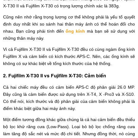
X-T30 II và Fujifilm X-T30 có trọng lượng chính xác là 383g.
Cũng nên nhớ rằng trọng lượng cơ thể không phải là yếu tố quyết
định duy nhất khi so sánh hai thân máy ảnh có thể hoán đổi cho
nhau. Bạn cũng phải tính đến
ống kính
mà bạn sẽ sử dụng với
những thân máy này.
Vì cả Fujifilm X-T30 II và Fujifilm X-T30 đều có cùng ngàm ống kính
Fujifilm X và cảm biến có kích thước APS-C. Nên, các ống kính sẽ
không có sự khác biệt về tổng kích thước của hệ thống.
2. Fujifilm X-T30 II vs Fujifilm X-T30: Cảm biến
Cả hai chiếc máy đều có cảm biến APS-C độ phân giải 26.0 MP.
Đây cũng là cảm biến được sử dụng trên X-T4, X -Pro3 và X-S10.
Có thể nói, kích thước và độ phân giải của cảm biến không phải là
điểm khác biệt giữa hai máy ảnh này.
Một điểm tương đồng khác giữa chúng là cả hai cảm biến đều thiếu
bộ lọc khử răng cưa (Low-Pass). Loại bỏ bộ lọc chống răng cưa
làm tăng độ sắc nét và mức độ chi tiết. Nhưng đồng thời, nó cùng