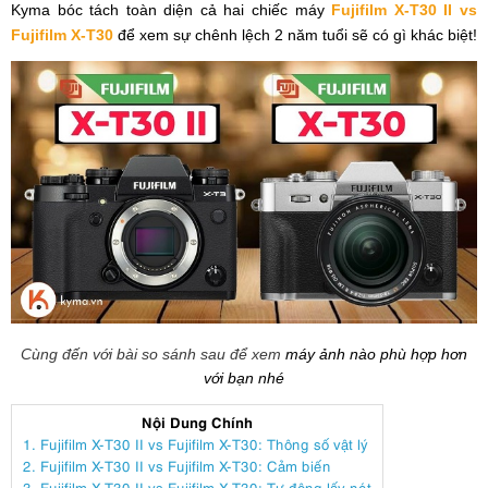
Kyma bóc tách toàn diện cả hai chiếc máy
Fujifilm X-T30 II vs
Fujifilm X-T30
để xem sự chênh lệch 2 năm tuổi sẽ có gì khác biệt!
Cùng đến với bài so sánh sau để xem
máy ảnh nào phù hợp hơn
với bạn nhé
Nội Dung Chính
1. Fujifilm X-T30 II vs Fujifilm X-T30: Thông số vật lý
2. Fujifilm X-T30 II vs Fujifilm X-T30: Cảm biến
3. Fujifilm X-T30 II vs Fujifilm X-T30: Tự động lấy nét