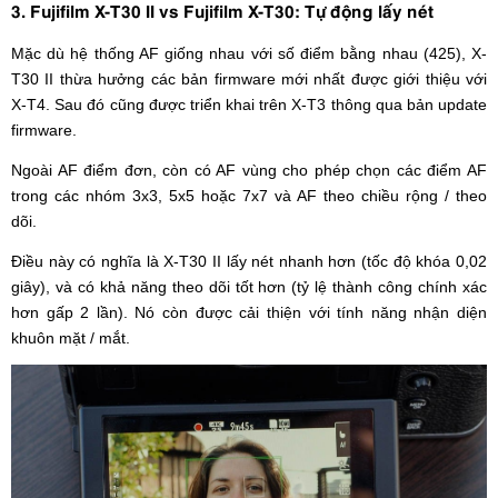
3. Fujifilm X-T30 II vs Fujifilm X-T30: Tự động lấy nét
Mặc dù hệ thống AF giống nhau với số điểm bằng nhau (425), X-
T30 II thừa hưởng các bản firmware mới nhất được giới thiệu với
X-T4. Sau đó cũng được triển khai trên X-T3 thông qua bản update
firmware.
Ngoài AF điểm đơn, còn có AF vùng cho phép chọn các điểm AF
trong các nhóm 3x3, 5x5 hoặc 7x7 và AF theo chiều rộng / theo
dõi.
Điều này có nghĩa là X-T30 II lấy nét nhanh hơn (tốc độ khóa 0,02
giây), và có khả năng theo dõi tốt hơn (tỷ lệ thành công chính xác
hơn gấp 2 lần). Nó còn được cải thiện với tính năng nhận diện
khuôn mặt / mắt.