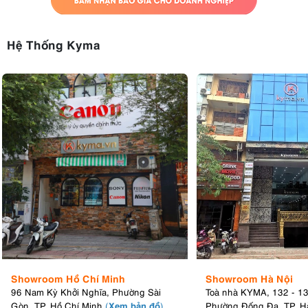
Hệ Thống Kyma
Showroom Hồ Chí Minh
Showroom Hà Nội
96 Nam Kỳ Khởi Nghĩa, Phường Sài
Toà nhà KYMA, 132 - 1
Xem bản đồ
Gòn, TP. Hồ Chí Minh
(
)
Phường Đống Đa, TP. H