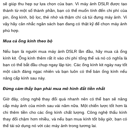
sẽ giúp thu hẹp sự lựa chọn của bạn. Vì máy ảnh DSLR được tạo
thành từ một số thành phần, bạn có thể muốn tính đến chi phí của
pin, ống kính, bộ lọc, thẻ nhớ và thậm chí cả túi đựng máy ảnh. Vì
vậy hãy cân nhắc ngân sách bạn đang có thật kỹ để chọn máy ảnh
phù hợp.
Mua cả ống kính theo bộ
Nếu bạn là người mua máy ảnh DSLR lần đầu, hãy mua cả ống
kính kit. Ống kính thêm rất ít vào chi phí tổng thể và nó có nghĩa là
bạn có thể bắt đầu chụp ngay lập tức. Các ống kính kit ngày nay tốt
một cách đáng ngạc nhiên và bạn luôn có thể bán ống kính nếu
nâng cấp kính sau này.
Đừng cảm thấy bạn phải mua mô hình đắt tiền nhất
Giờ đây, công nghệ thay đổi quá nhanh nên có thể bạn sẽ nâng
cấp máy ảnh của mình sau vài năm nữa. Một chiến lược tốt hơn là
chi thêm tiền cho các ống kính chất lượng. Công nghệ thấu kính
thay đổi chậm hơn nhiều, và nếu bạn mua kính tốt bây giờ, bạn có
thể tái sử dụng nó với các máy ảnh trong tương lai.