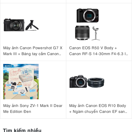
Case )
Máy ảnh Canon Powershot G7 X
Canon EOS R50 V Body +
Mark III + Báng tay cầm Canon
Canon RF-S 14-30mm F4-6.3 IS
HG-100TBR
STM PZ + DJI RS 4 Mini
Máy ảnh Sony ZV-1 Mark II Dear
Máy ảnh Canon EOS R10 Body
Me Edition Đen
+ Ngàm chuyển Canon EF sang
EOS R (EF-EOS R)
Tìm kiếm nhiều