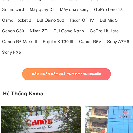
Sound card
Máy quay Dji
Máy quay sony
GoPro hero 13
Osmo Pocket 3
DJI Osmo 360
Ricoh GR IV
DJI Mic 3
Canon C50
Nikon ZR
DJI Osmo Nano
GoPro Lit Hero
Canon R6 Mark III
Fujifilm X-T30 III
Canon R6V
Sony A7R6
Sony FX5
Hệ Thống Kyma