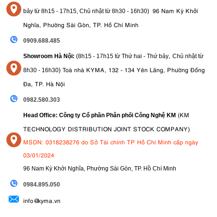
96 Nam Kỳ Khởi
bảy từ
8h15 - 17h15,
Chủ nhật từ 8
h30 - 16h30
)
Nghĩa, Phường Sài Gòn, TP. Hồ Chí Minh
0909.688.485
,
Showroom Hà Nội:
(8h15 - 17h15 từ Thứ hai - Thứ bảy
Chủ nhật từ
)
Toà nhà KYMA, 132 - 134 Yên Lãng, Phường Đống
8
h30 - 16h30
Đa, TP. Hà Nội
0982.580.303
(KM
Head Office: Công ty Cổ phần Phân phối Công Nghệ KM
TECHNOLOGY DISTRIBUTION JOINT STOCK COMPANY)
MSDN: 0318238276 do Sở Tài chính TP Hồ Chí Minh cấp ngày
03/01/2024
96 Nam Kỳ Khởi Nghĩa, Phường Sài Gòn, TP. Hồ Chí Minh
09
84.895.050
info@kyma.vn