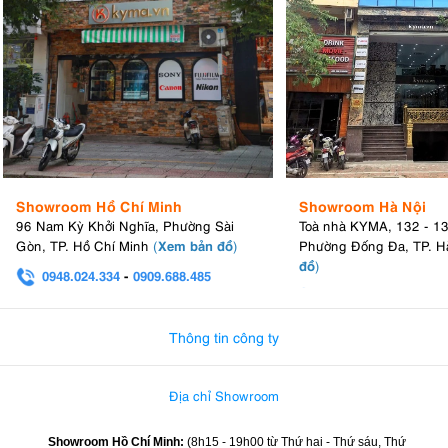
Showroom Hồ Chí Minh
Showroom Hà Nội
96 Nam Kỳ Khởi Nghĩa, Phường Sài
Toà nhà KYMA, 132 - 1
Xem bản đồ
Gòn, TP. Hồ Chí Minh
(
)
Phường Đống Đa, TP. H
đồ
)
0948.024.334
-
0909.688.485
0982.580.303
-
0938
Thông tin công ty
Địa chỉ Showroom
Showroom Hồ Chí Minh:
(8h15 - 19h00 từ
Thứ hai - Thứ sáu, Thứ