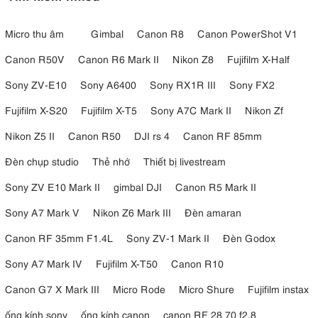
Micro thu âm
Gimbal
Canon R8
Canon PowerShot V1
Canon R50V
Canon R6 Mark II
Nikon Z8
Fujifilm X-Half
Sony ZV-E10
Sony A6400
Sony RX1R III
Sony FX2
Fujifilm X-S20
Fujifilm X-T5
Sony A7C Mark II
Nikon Zf
Nikon Z5 II
Canon R50
DJI rs 4
Canon RF 85mm
Đèn chụp studio
Thẻ nhớ
Thiết bị livestream
Sony ZV E10 Mark II
gimbal DJI
Canon R5 Mark II
Sony A7 Mark V
Nikon Z6 Mark III
Đèn amaran
Canon RF 35mm F1.4L
Sony ZV-1 Mark II
Đèn Godox
Sony A7 Mark IV
Fujifilm X-T50
Canon R10
Canon G7 X Mark III
Micro Rode
Micro Shure
Fujifilm instax
ống kính sony
ống kính canon
canon RF 28 70 f2.8