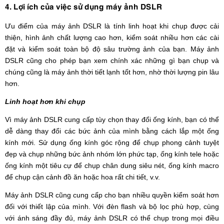
4. Lợi ích của việc sử dụng máy ảnh DSLR
Ưu điểm của máy ảnh DSLR là tính linh hoạt khi chụp được cải
thiện, hình ảnh chất lượng cao hơn, kiểm soát nhiều hơn các cài
đặt và kiểm soát toàn bộ độ sâu trường ảnh của bạn. Máy ảnh
DSLR cũng cho phép bạn xem chính xác những gì bạn chụp và
chúng cũng là máy ảnh thời tiết lạnh tốt hơn, nhờ thời lượng pin lâu
hơn.
Linh hoạt hơn khi chụp
Vì máy ảnh DSLR cung cấp tùy chọn thay đổi ống kính, bạn có thể
dễ dàng thay đổi các bức ảnh của mình bằng cách lắp một ống
kính mới. Sử dụng ống kính góc rộng để chụp phong cảnh tuyệt
đẹp và chụp những bức ảnh nhóm lớn phức tạp, ống kính tele hoặc
ống kính một tiêu cự để chụp chân dung siêu nét, ống kính macro
để chụp cận cảnh đồ ăn hoặc hoa rất chi tiết, v.v.
Máy ảnh DSLR cũng cung cấp cho bạn nhiều quyền kiểm soát hơn
đối với thiết lập của mình. Với đèn flash và bộ lọc phù hợp, cùng
với ánh sáng đầy đủ, máy ảnh DSLR có thể chụp trong mọi điều