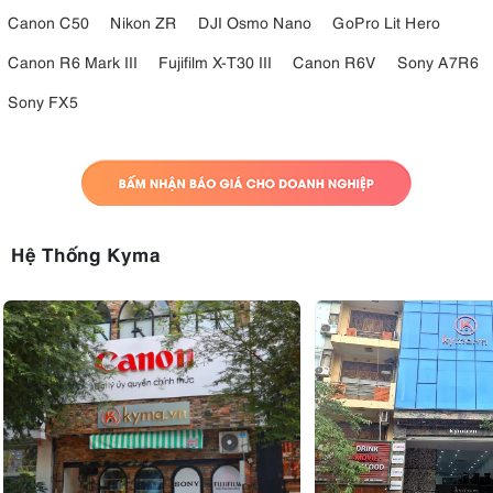
Canon C50
Nikon ZR
DJI Osmo Nano
GoPro Lit Hero
Canon R6 Mark III
Fujifilm X-T30 III
Canon R6V
Sony A7R6
Sony FX5
Hệ Thống Kyma