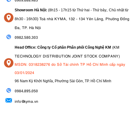
0909.688.485
,
Showroom Hà Nội:
(8h15 - 17h15 từ Thứ hai - Thứ bảy
Chủ nhật từ
)
Toà nhà KYMA, 132 - 134 Yên Lãng, Phường Đống
8
h30 - 16h30
Đa, TP. Hà Nội
0982.580.303
(KM
Head Office: Công ty Cổ phần Phân phối Công Nghệ KM
TECHNOLOGY DISTRIBUTION JOINT STOCK COMPANY)
MSDN: 0318238276 do Sở Tài chính TP Hồ Chí Minh cấp ngày
03/01/2024
96 Nam Kỳ Khởi Nghĩa, Phường Sài Gòn, TP. Hồ Chí Minh
09
84.895.050
info@kyma.vn