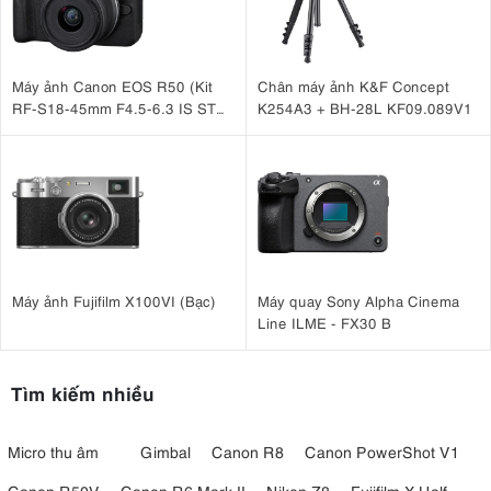
Máy ảnh Canon EOS R50 (Kit
Chân máy ảnh K&F Concept
RF-S18-45mm F4.5-6.3 IS STM
K254A3 + BH-28L KF09.089V1
Đen)
Máy ảnh Fujifilm X100VI (Bạc)
Máy quay Sony Alpha Cinema
Line ILME - FX30 B
Tìm kiếm nhiều
Micro thu âm
Gimbal
Canon R8
Canon PowerShot V1
Canon R50V
Canon R6 Mark II
Nikon Z8
Fujifilm X-Half