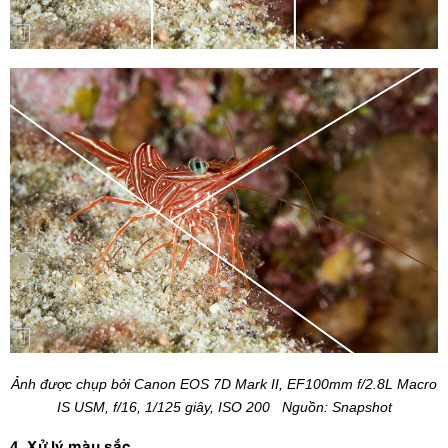
Ảnh được chụp bởi Canon EOS 7D Mark II, EF100mm f/2.8L Macro
IS USM, f/16, 1/125 giây, ISO 200 Nguồn: Snapshot
4. Xử lý màu sắc