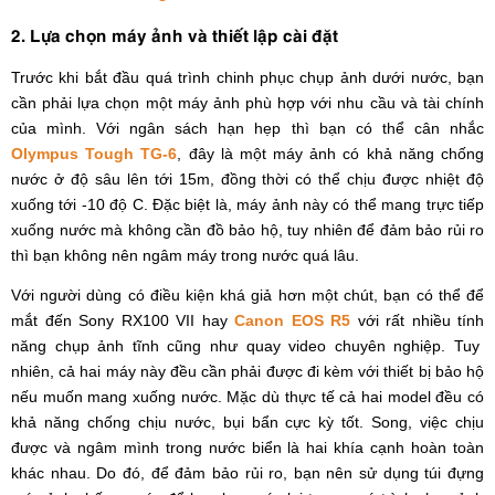
2. Lựa chọn máy ảnh và thiết lập cài đặt
Trước khi bắt đầu quá trình chinh phục chụp ảnh dưới nước, bạn
cần phải lựa chọn một máy ảnh phù hợp với nhu cầu và tài chính
của mình. Với ngân sách hạn hẹp thì bạn có thể cân nhắc
Olympus Tough TG-6
, đây là một máy ảnh có khả năng chống
nước ở độ sâu lên tới 15m, đồng thời có thể chịu được nhiệt độ
xuống tới -10 độ C. Đặc biệt là, máy ảnh này có thể mang trực tiếp
xuống nước mà không cần đồ bảo hộ, tuy nhiên để đảm bảo rủi ro
thì bạn không nên ngâm máy trong nước quá lâu.
Với người dùng có điều kiện khá giả hơn một chút, bạn có thể để
mắt đến Sony RX100 VII hay
Canon EOS R5
với rất nhiều tính
năng chụp ảnh tĩnh cũng như quay video chuyên nghiệp. Tuy
nhiên, cả hai máy này đều cần phải được đi kèm với thiết bị bảo hộ
nếu muốn mang xuống nước. Mặc dù thực tế cả hai model đều có
khả năng chống chịu nước, bụi bẩn cực kỳ tốt. Song, việc chịu
được và ngâm mình trong nước biển là hai khía cạnh hoàn toàn
khác nhau. Do đó, để đảm bảo rủi ro, bạn nên sử dụng túi đựng