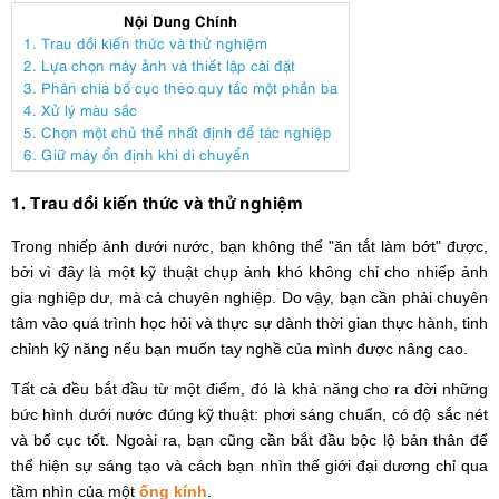
Nội Dung Chính
1. Trau dồi kiến thức và thử nghiệm
2. Lựa chọn máy ảnh và thiết lập cài đặt
3. Phân chia bố cục theo quy tắc một phần ba
4. Xử lý màu sắc
5. Chọn một chủ thể nhất định để tác nghiệp
6. Giữ máy ổn định khi di chuyển
1. Trau dồi kiến thức và thử nghiệm
Trong nhiếp ảnh dưới nước, bạn không thể "ăn tắt làm bớt" được,
bởi vì đây là một kỹ thuật chụp ảnh khó không chỉ cho nhiếp ảnh
gia nghiệp dư, mà cả chuyên nghiệp. Do vậy, bạn cần phải chuyên
tâm vào quá trình học hỏi và thực sự dành thời gian thực hành, tinh
chỉnh kỹ năng nếu bạn muốn tay nghề của mình được nâng cao.
Tất cả đều bắt đầu từ một điểm, đó là khả năng cho ra đời những
bức hình dưới nước đúng kỹ thuật: phơi sáng chuẩn, có độ sắc nét
và bố cục tốt. Ngoài ra, bạn cũng cần bắt đầu bộc lộ bản thân để
thể hiện sự sáng tạo và cách bạn nhìn thế giới đại dương chỉ qua
tầm nhìn của một
ống kính
.