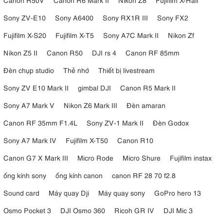
Sony ZV-E10
Sony A6400
Sony RX1R III
Sony FX2
Fujifilm X-S20
Fujifilm X-T5
Sony A7C Mark II
Nikon Zf
Nikon Z5 II
Canon R50
DJI rs 4
Canon RF 85mm
Đèn chụp studio
Thẻ nhớ
Thiết bị livestream
Sony ZV E10 Mark II
gimbal DJI
Canon R5 Mark II
Sony A7 Mark V
Nikon Z6 Mark III
Đèn amaran
Canon RF 35mm F1.4L
Sony ZV-1 Mark II
Đèn Godox
Sony A7 Mark IV
Fujifilm X-T50
Canon R10
Canon G7 X Mark III
Micro Rode
Micro Shure
Fujifilm instax
ống kính sony
ống kính canon
canon RF 28 70 f2.8
Sound card
Máy quay Dji
Máy quay sony
GoPro hero 13
Osmo Pocket 3
DJI Osmo 360
Ricoh GR IV
DJI Mic 3