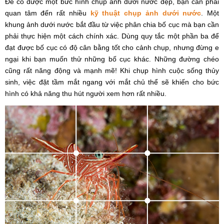
Để có được một bức hình chụp ảnh dưới nước đẹp, bạn cần phải
quan tâm đến rất nhiều
kỹ thuật chụp ảnh dưới nước
. Một
khung ảnh dưới nước bắt đầu từ việc phân chia bố cục mà bạn cần
phải thực hiện một cách chính xác. Dùng quy tắc một phần ba để
đạt được bố cục có độ cân bằng tốt cho cảnh chụp, nhưng đừng e
ngại khi bạn muốn thử những bố cục khác. Những đường chéo
cũng rất năng động và mạnh mẽ! Khi chụp hình cuộc sống thủy
sinh, việc đặt tầm mắt ngang với mắt chủ thể sẽ khiến cho bức
hình có khả năng thu hút người xem hơn rất nhiều.