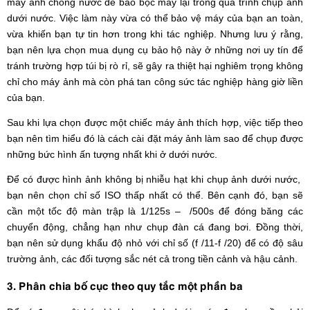
máy ảnh chống nước để bao bọc máy lại trong quá trình chụp ảnh
dưới nước. Việc làm này vừa có thể bảo vệ máy của bạn an toàn,
vừa khiến bạn tự tin hơn trong khi tác nghiệp. Nhưng lưu ý rằng,
bạn nên lựa chọn mua dụng cụ bảo hộ này ở những nơi uy tín để
tránh trường hợp túi bị rò rỉ, sẽ gây ra thiệt hại nghiêm trọng không
chỉ cho máy ảnh mà còn phá tan công sức tác nghiệp hàng giờ liền
của bạn.
Sau khi lựa chọn được một chiếc máy ảnh thích hợp, việc tiếp theo
bạn nên tìm hiểu đó là cách cài đặt máy ảnh làm sao để chụp được
những bức hình ấn tượng nhất khi ở dưới nước.
Để có được hình ảnh không bị nhiễu hạt khi chụp ảnh dưới nước,
bạn nên chọn chỉ số ISO thấp nhất có thể. Bên cạnh đó, bạn sẽ
cần một tốc độ màn trập là 1/125s – /500s để đóng băng các
chuyển động, chẳng hạn như chụp đàn cá đang bơi. Đồng thời,
bạn nên sử dụng khẩu độ nhỏ với chỉ số (f /11-f /20) để có độ sâu
trường ảnh, các đối tượng sắc nét cả trong tiền cảnh và hậu cảnh.
3. Phân chia bố cục theo quy tắc một phần ba