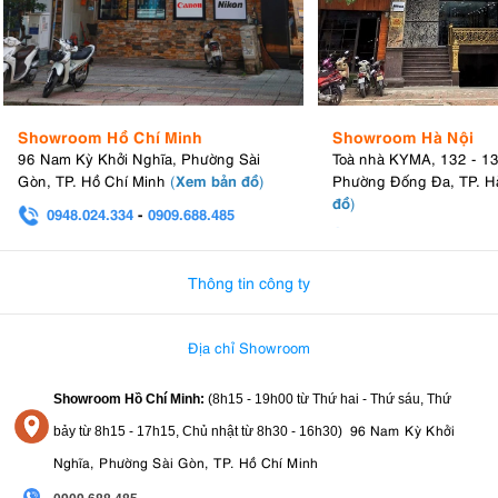
Showroom Hồ Chí Minh
Showroom Hà Nội
96 Nam Kỳ Khởi Nghĩa, Phường Sài
Toà nhà KYMA, 132 - 1
Xem bản đồ
Gòn, TP. Hồ Chí Minh
(
)
Phường Đống Đa, TP. H
đồ
)
0948.024.334
-
0909.688.485
0982.580.303
-
0938
Thông tin công ty
Địa chỉ Showroom
Showroom Hồ Chí Minh:
(8h15 - 19h00 từ
Thứ hai - Thứ sáu, Thứ
96 Nam Kỳ Khởi
bảy từ
8h15 - 17h15,
Chủ nhật từ 8
h30 - 16h30
)
Nghĩa, Phường Sài Gòn, TP. Hồ Chí Minh