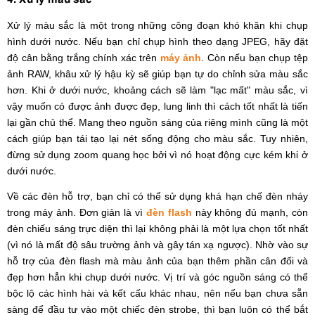
Xử lý màu sắc là một trong những công đoạn khó khăn khi chụp
hình dưới nước. Nếu bạn chỉ chụp hình theo dạng JPEG, hãy đặt
độ cân bằng trắng chính xác trên
máy ảnh
. Còn nếu bạn chụp tệp
ảnh RAW, khâu xử lý hậu kỳ sẽ giúp bạn tự do chỉnh sửa màu sắc
hơn. Khi ở dưới nước, khoảng cách sẽ làm "lạc mất" màu sắc, vì
vậy muốn có được ảnh được đẹp, lung linh thì cách tốt nhất là tiến
lại gần chủ thể. Mang theo nguồn sáng của riêng mình cũng là một
cách giúp bạn tái tạo lại nét sống động cho màu sắc. Tuy nhiên,
đừng sử dụng zoom quang học bởi vì nó hoạt động cực kém khi ở
dưới nước.
Về các đèn hỗ trợ, bạn chỉ có thể sử dụng khá hạn chế đèn nháy
trong máy ảnh. Đơn giản là vì
đèn flash
này không đủ mạnh, còn
đèn chiếu sáng trực diện thì lại không phải là một lựa chọn tốt nhất
(vì nó là mất độ sâu trường ảnh và gây tán xạ ngược). Nhờ vào sự
hỗ trợ của đèn flash mà màu ảnh của bạn thêm phần cân đối và
đẹp hơn hẳn khi chụp dưới nước. Vị trí và góc nguồn sáng có thể
bộc lộ các hình hài và kết cấu khác nhau, nên nếu bạn chưa sẵn
sàng để đầu tư vào một chiếc đèn strobe, thì bạn luôn có thể bắt