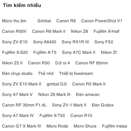
Tìm kiếm nhiều
Micro thu âm
Gimbal
Canon R8
Canon PowerShot V1
Canon R50V
Canon R6 Mark II
Nikon Z8
Fujifilm X-Half
Sony ZV-E10
Sony A6400
Sony RX1R III
Sony FX2
Fujifilm X-S20
Fujifilm X-T5
Sony A7C Mark II
Nikon Zf
Nikon Z5 II
Canon R50
DJI rs 4
Canon RF 85mm
Đèn chụp studio
Thẻ nhớ
Thiết bị livestream
Sony ZV E10 Mark II
gimbal DJI
Canon R5 Mark II
Sony A7 Mark V
Nikon Z6 Mark III
Đèn amaran
Canon RF 35mm F1.4L
Sony ZV-1 Mark II
Đèn Godox
Sony A7 Mark IV
Fujifilm X-T50
Canon R10
Canon G7 X Mark III
Micro Rode
Micro Shure
Fujifilm instax