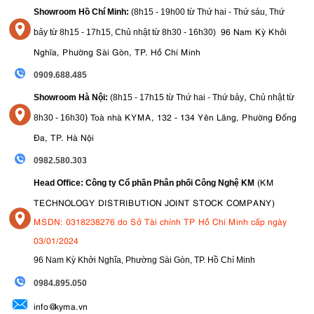
Showroom Hồ Chí Minh:
(8h15 - 19h00 từ
Thứ hai - Thứ sáu, Thứ
96 Nam Kỳ Khởi
bảy từ
8h15 - 17h15,
Chủ nhật từ 8
h30 - 16h30
)
Nghĩa, Phường Sài Gòn, TP. Hồ Chí Minh
0909.688.485
,
Showroom Hà Nội:
(8h15 - 17h15 từ Thứ hai - Thứ bảy
Chủ nhật từ
)
Toà nhà KYMA, 132 - 134 Yên Lãng, Phường Đống
8
h30 - 16h30
Đa, TP. Hà Nội
0982.580.303
(KM
Head Office: Công ty Cổ phần Phân phối Công Nghệ KM
TECHNOLOGY DISTRIBUTION JOINT STOCK COMPANY)
MSDN: 0318238276 do Sở Tài chính TP Hồ Chí Minh cấp ngày
03/01/2024
96 Nam Kỳ Khởi Nghĩa, Phường Sài Gòn, TP. Hồ Chí Minh
09
84.895.050
info@kyma.vn