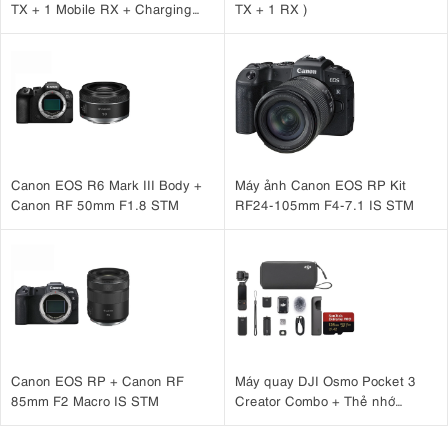
TX + 1 Mobile RX + Charging
TX + 1 RX )
Case )
Canon EOS R6 Mark III Body +
Máy ảnh Canon EOS RP Kit
Canon RF 50mm F1.8 STM
RF24-105mm F4-7.1 IS STM
Canon EOS RP + Canon RF
Máy quay DJI Osmo Pocket 3
85mm F2 Macro IS STM
Creator Combo + Thẻ nhớ
MicroSDXC Sandisk Extreme
Pro 128GB 200MB/90MB/s