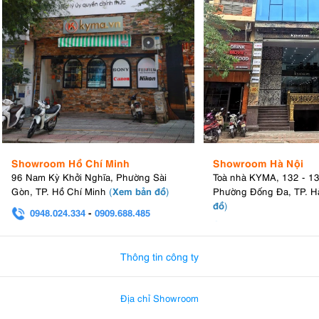
Showroom Hồ Chí Minh
Showroom Hà Nội
96 Nam Kỳ Khởi Nghĩa, Phường Sài
Toà nhà KYMA, 132 - 1
Xem bản đồ
Gòn, TP. Hồ Chí Minh
(
)
Phường Đống Đa, TP. H
đồ
)
0948.024.334
-
0909.688.485
0982.580.303
-
0938
Thông tin công ty
Địa chỉ Showroom