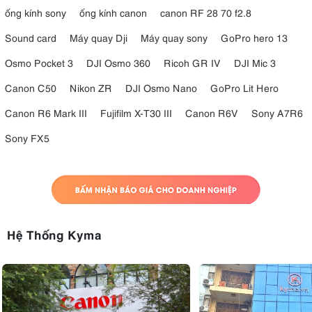
ống kính sony
ống kính canon
canon RF 28 70 f2.8
Sound card
Máy quay Dji
Máy quay sony
GoPro hero 13
Osmo Pocket 3
DJI Osmo 360
Ricoh GR IV
DJI Mic 3
Canon C50
Nikon ZR
DJI Osmo Nano
GoPro Lit Hero
Canon R6 Mark III
Fujifilm X-T30 III
Canon R6V
Sony A7R6
Sony FX5
Hệ Thống Kyma