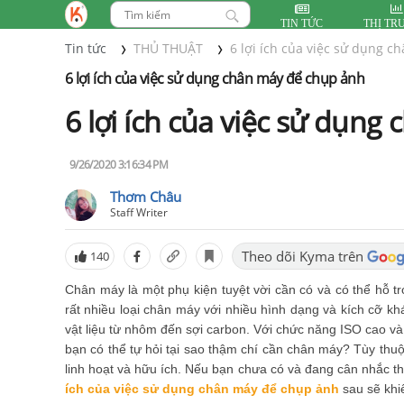
TIN TỨC
THỊ TR
Tin tức
THỦ THUẬT
6 lợi ích của việc sử dụng 
6 lợi ích của việc sử dụng chân máy để chụp ảnh
6 lợi ích của việc sử dụn
9/26/2020 3:16:34 PM
Thơm Châu
Staff Writer
Theo dõi Kyma trên
140
Chân máy là một phụ kiện tuyệt vời cần có và có thể hỗ tr
rất nhiều loại chân máy với nhiều hình dạng và kích cỡ kh
vật liệu từ nhôm đến sợi carbon. Với chức năng ISO cao v
bạn có thể tự hỏi tại sao thậm chí cần chân máy? Tùy thuộ
linh hoạt và hữu ích. Nếu bạn chưa có và đang cân nhắc t
ích của việc sử dụng chân máy để chụp ảnh
sau sẽ khi