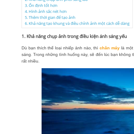
3. Ổn định tốt hơn
4. Hình ảnh sắc nét hơn
5. Thêm thời gian để tạo ảnh
6. Khả năng tạo khung và điều chỉnh ảnh một cách dễ dàng
1. Khả năng chụp ảnh trong điều kiện ánh sáng yếu
Dù bạn thích thể loại nhiếp ảnh nào, thì
chân máy
là một 
sáng. Trong những tình huống này, sẽ đến lúc bạn không 
rất nhiều.