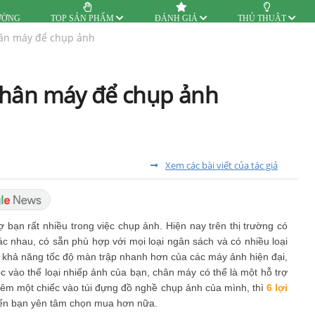
ƯỜNG
TOP SẢN PHẨM
ĐÁNH GIÁ
THỦ THUẬT
chân máy để chụp ảnh
g chân máy để chụp ảnh
Xem các bài viết của tác giả
ợ bạn rất nhiều trong việc chụp ảnh. Hiện nay trên thị trường có
ác nhau, có sẵn phù hợp với mọi loại ngân sách và có nhiều loại
à khả năng tốc độ màn trập nhanh hơn của các máy ảnh hiện đại,
c vào thể loại nhiếp ảnh của bạn, chân máy có thể là một hỗ trợ
hêm một chiếc vào túi đựng đồ nghề chụp ảnh của mình, thì
6 lợi
ến bạn yên tâm chọn mua hơn nữa.