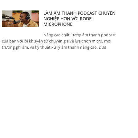
thông minh, hoàn hảo cho nhà sản xuất nội dung.
LÀM ÂM THANH PODCAST CHUYÊN
NGHIỆP HƠN VỚI RODE
MICROPHONE
Nâng cao chất lượng âm thanh podcast
của bạn với lời khuyên từ chuyên gia về lựa chọn micro, môi
trường ghi âm, và kỹ thuật xử lý âm thanh nâng cao. Đưa
podcast của bạn lên tiêu chuẩn chuyên nghiệp.