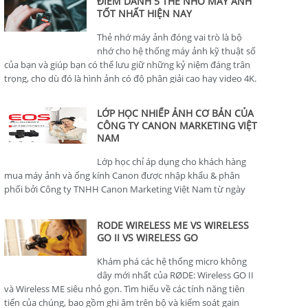
ĐIỂM DANH 5 THẺ NHỚ MÁY ẢNH
TỐT NHẤT HIỆN NAY
Thẻ nhớ máy ảnh đóng vai trò là bộ
nhớ cho hệ thống máy ảnh kỹ thuật số
của bạn và giúp bạn có thể lưu giữ những kỷ niệm đáng trân
trọng, cho dù đó là hình ảnh có độ phân giải cao hay video 4K.
LỚP HỌC NHIẾP ẢNH CƠ BẢN CỦA
CÔNG TY CANON MARKETING VIỆT
NAM
Lớp học chỉ áp dụng cho khách hàng
mua máy ảnh và ống kính Canon được nhập khẩu & phân
phối bởi Công ty TNHH Canon Marketing Việt Nam từ ngày
01/01/2024.
RODE WIRELESS ME VS WIRELESS
GO II VS WIRELESS GO
Khám phá các hệ thống micro không
dây mới nhất của RØDE: Wireless GO II
và Wireless ME siêu nhỏ gọn. Tìm hiểu về các tính năng tiên
tiến của chúng, bao gồm ghi âm trên bộ và kiểm soát gain