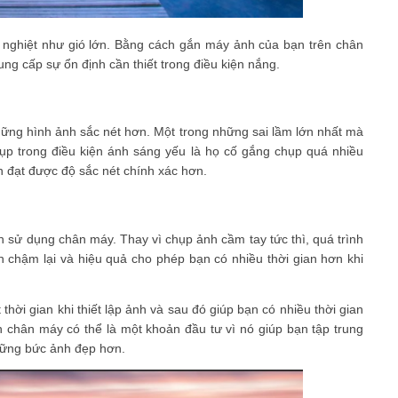
ắc nghiệt như gió lớn. Bằng cách gắn máy ảnh của bạn trên chân
g cấp sự ổn định cần thiết trong điều kiện nắng.
ững hình ảnh sắc nét hơn. Một trong những sai lầm lớn nhất mà
ụp trong điều kiện ánh sáng yếu là họ cố gắng chụp quá nhiều
 đạt được độ sắc nét chính xác hơn.
n sử dụng chân máy. Thay vì chụp ảnh cầm tay tức thì, quá trình
 chậm lại và hiệu quả cho phép bạn có nhiều thời gian hơn khi
hời gian khi thiết lập ảnh và sau đó giúp bạn có nhiều thời gian
 chân máy có thể là một khoản đầu tư vì nó giúp bạn tập trung
hững bức ảnh đẹp hơn.