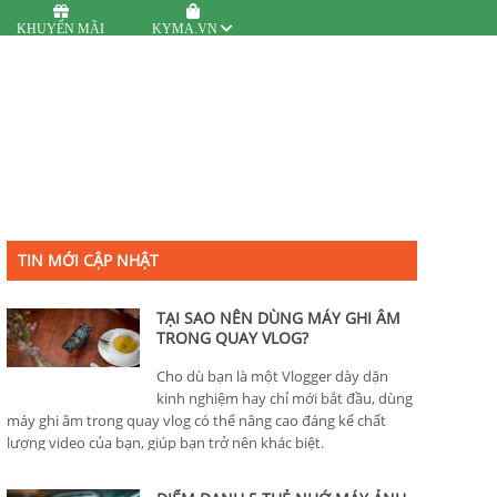
KHUYẾN MÃI
KYMA.VN
TIN MỚI CẬP NHẬT
TẠI SAO NÊN DÙNG MÁY GHI ÂM
TRONG QUAY VLOG?
Cho dù bạn là một Vlogger dày dặn
kinh nghiệm hay chỉ mới bắt đầu, dùng
máy ghi âm trong quay vlog có thể nâng cao đáng kể chất
lượng video của bạn, giúp bạn trở nên khác biệt.