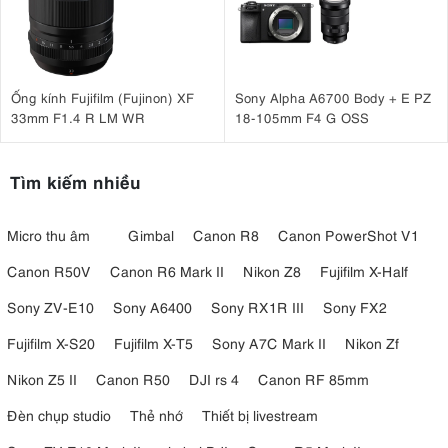
Ống kính Fujifilm (Fujinon) XF
Sony Alpha A6700 Body + E PZ
33mm F1.4 R LM WR
18-105mm F4 G OSS
Tìm kiếm nhiều
Micro thu âm
Gimbal
Canon R8
Canon PowerShot V1
Canon R50V
Canon R6 Mark II
Nikon Z8
Fujifilm X-Half
Sony ZV-E10
Sony A6400
Sony RX1R III
Sony FX2
Fujifilm X-S20
Fujifilm X-T5
Sony A7C Mark II
Nikon Zf
Nikon Z5 II
Canon R50
DJI rs 4
Canon RF 85mm
Đèn chụp studio
Thẻ nhớ
Thiết bị livestream