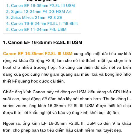
1. Canon EF 16-35mm F2.8L III USM
2. Sigma 12-24mm F4 DG HSM Art
3. Zeiss Milvus 21mm F2.8 ZE
4. Canon TS-E 24mm F3.5L II Tilt Shift
5. Canon EF 11-24mm F4L USM
1. Canon EF 16-35mm F2.8L III USM
Canon EF 16-35mm F2.8L III USM
cung cấp một dải tiêu cự khá
rộng và khẩu độ rộng F2.8, làm cho nó trở thành một lựa chọn linh
hoạt cho nhiều trường hợp. Nó cũng cải thiện độ sắc nét và biến
dạng của góc cũng như giảm quang sai màu, lóa và bóng mờ nhờ
thiết kế quang học được cải tiến.
Chiếc ống kính Canon này có động cơ USM kiểu vòng và CPU hiệu
suất cao, hoạt động để đảm bảo lấy nét nhanh hơn. Thuộc dòng L-
series zoom, ống kính 16-35mm F2.8L III USM được thiết kế chịu
được thời tiết khắc nghiệt và bảo vệ ống kính khỏi bụi, độ ẩm.
Ngoài ra, ống kính EF 16-35mm F2.8L III USM có đến 9 lá khẩu
tròn, cho phép bạn tạo tiêu điểm hậu cảnh mềm mại tuyệt đẹp.