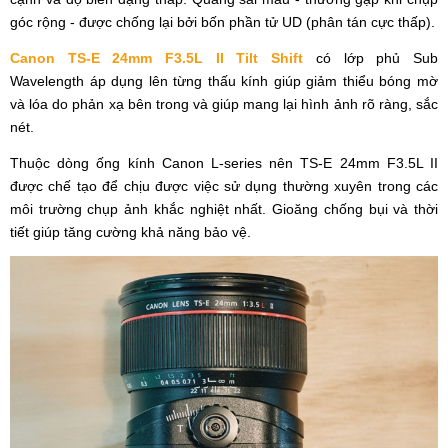
góc rộng - được chống lại bởi bốn phần tử UD (phân tán cực thấp).
Canon TS-E 24mm F3.5L II Tilt Shift
có lớp phủ Sub
Wavelength áp dụng lên từng thấu kính giúp giảm thiểu bóng mờ
và lóa do phản xạ bên trong và giúp mang lại hình ảnh rõ ràng, sắc
nét.
Thuộc dòng ống kính Canon L-series nên TS-E 24mm F3.5L II
được chế tạo để chịu được việc sử dụng thường xuyên trong các
môi trường chụp ảnh khắc nghiệt nhất. Gioăng chống bụi và thời
tiết giúp tăng cường khả năng bảo vệ.