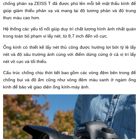
chống phản xạ ZEISS T đã được phủ lên mỗi bề mặt thấu kính để
giúp giảm thiểu phản xạ và mang lại độ tương phản và độ trung
thực màu cao hơn.
Hệ thống các yếu tố nổi giúp duy trì chất lượng hình ảnh nhất quán
trong toàn bộ phạm vi lấy nét, từ 8,7 inch đến vô cực.
Ống kính có thiết kế lấy nét thủ công được hưởng lợi bởi tỷ lệ lấy
nét và độ sâu trường ảnh cùng với điểm dừng cứng ở cả vị trí lấy
nét vô cực và tối thiểu.
Cấu trúc chống chịu thời tiết bao gồm các vòng đệm bên trong để
chống bụi và độ ẩm cũng như vòng đệm màu xanh ở ngàm ống
kính để bảo vệ giao diện ống kính-máy ảnh.