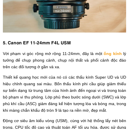
5. Canon EF 11-24mm F4L USM
Với phạm vi góc rộng mở rộng 11-24mm, đây là một
ống kính
lý
tưởng để chụp phong cảnh, chụp nội thất và phối cảnh độc đáo
trên các đối tượng ở gần và xa.
Thiết kế quang học mới của nó có các thấu kính Super UD và UD
hiệu chỉnh quang sai màu. Bốn thấu kính phi cầu giúp giảm thiểu
sự biến dạng từ trung tâm của hình ảnh đến ngoại vi và trong toàn
bộ phạm vi thu phóng. Lớp phủ theo bước sóng dưới (SWC) và lớp
phủ khí cầu (ASC) giảm đáng kể hiện tượng lóa và bóng ma, trong
khi màng chắn khẩu độ tròn 9 lá tạo ra nền mờ, đẹp mắt.
Động cơ siêu âm kiểu vòng (USM), cùng với hệ thống lấy nét bên
trong, CPU tốc độ cao và thuật toán AF tối ưu hóa, được sử dụng