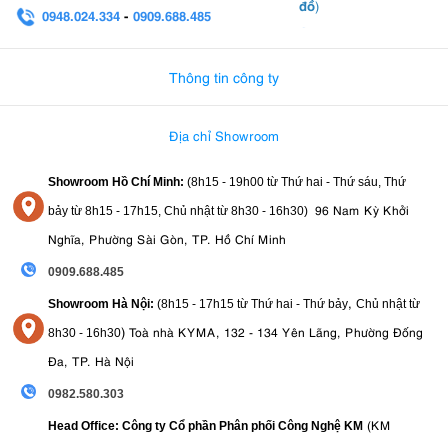
đồ
)
0948.024.334
-
0909.688.485
0982.580.303
-
0938
Thông tin công ty
Địa chỉ Showroom
Showroom Hồ Chí Minh:
(8h15 - 19h00 từ
Thứ hai - Thứ sáu, Thứ
96 Nam Kỳ Khởi
bảy từ
8h15 - 17h15,
Chủ nhật từ 8
h30 - 16h30
)
Nghĩa, Phường Sài Gòn, TP. Hồ Chí Minh
0909.688.485
,
Showroom Hà Nội:
(8h15 - 17h15 từ Thứ hai - Thứ bảy
Chủ nhật từ
)
Toà nhà KYMA, 132 - 134 Yên Lãng, Phường Đống
8
h30 - 16h30
Đa, TP. Hà Nội
0982.580.303
(KM
Head Office: Công ty Cổ phần Phân phối Công Nghệ KM