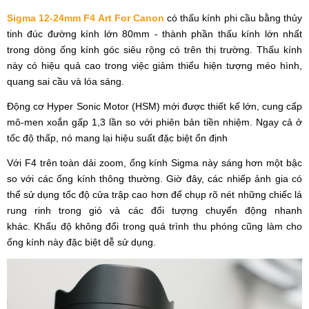
Sigma 12-24mm F4 Art For Canon
có thấu kính phi cầu bằng thủy
tinh đúc đường kính lớn 80mm - thành phần thấu kính lớn nhất
trong dòng ống kính góc siêu rộng có trên thị trường. Thấu kính
này có hiệu quả cao trong việc giảm thiểu hiện tượng méo hình,
quang sai cầu và lóa sáng.
Động cơ Hyper Sonic Motor (HSM) mới được thiết kế lớn, cung cấp
mô-men xoắn gấp 1,3 lần so với phiên bản tiền nhiệm. Ngay cả ở
tốc độ thấp, nó mang lại hiệu suất đặc biệt ổn định
Với F4 trên toàn dải zoom, ống kính Sigma này sáng hơn một bậc
so với các ống kính thông thường. Giờ đây, các nhiếp ảnh gia có
thể sử dụng tốc độ cửa trập cao hơn để chụp rõ nét những chiếc lá
rung rinh trong gió và các đối tượng chuyển động nhanh
khác. Khẩu độ không đổi trong quá trình thu phóng cũng làm cho
ống kính này đặc biệt dễ sử dụng.