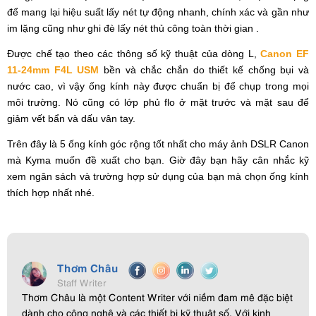
để mang lại hiệu suất lấy nét tự động nhanh, chính xác và gần như
im lặng cũng như ghi đè lấy nét thủ công toàn thời gian .
Được chế tạo theo các thông số kỹ thuật của dòng L,
Canon EF
11-24mm F4L USM
bền và chắc chắn do thiết kế chống bụi và
nước cao, vì vậy ống kính này được chuẩn bị để chụp trong mọi
môi trường. Nó cũng có lớp phủ flo ở mặt trước và mặt sau để
giảm vết bẩn và dấu vân tay.
Trên đây là 5 ống kính góc rộng tốt nhất cho máy ảnh DSLR Canon
mà Kyma muốn đề xuất cho bạn. Giờ đây bạn hãy cân nhắc kỹ
xem ngân sách và trường hợp sử dụng của bạn mà chọn ống kính
thích hợp nhất nhé.
Thơm Châu
Staff Writer
Thơm Châu là một Content Writer với niềm đam mê đặc biệt
dành cho công nghệ và các thiết bị kỹ thuật số. Với kinh