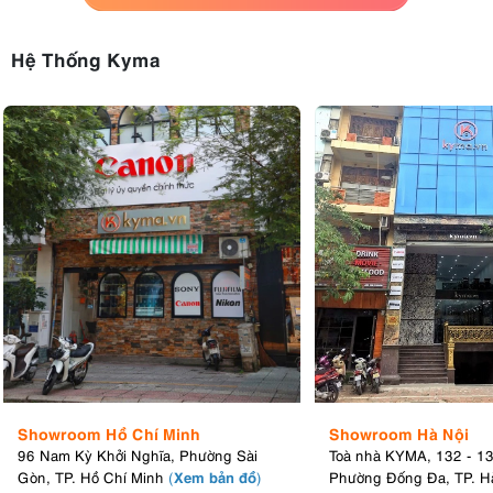
Hệ Thống Kyma
Showroom Hồ Chí Minh
Showroom Hà Nội
96 Nam Kỳ Khởi Nghĩa, Phường Sài
Toà nhà KYMA, 132 - 1
Xem bản đồ
Gòn, TP. Hồ Chí Minh
(
)
Phường Đống Đa, TP. H