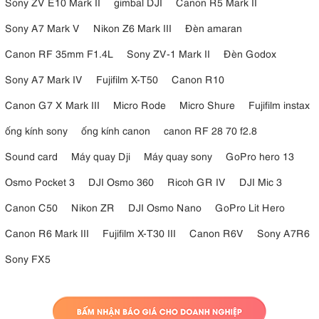
Sony ZV E10 Mark II
gimbal DJI
Canon R5 Mark II
Sony A7 Mark V
Nikon Z6 Mark III
Đèn amaran
Canon RF 35mm F1.4L
Sony ZV-1 Mark II
Đèn Godox
Sony A7 Mark IV
Fujifilm X-T50
Canon R10
Canon G7 X Mark III
Micro Rode
Micro Shure
Fujifilm instax
ống kính sony
ống kính canon
canon RF 28 70 f2.8
Sound card
Máy quay Dji
Máy quay sony
GoPro hero 13
Osmo Pocket 3
DJI Osmo 360
Ricoh GR IV
DJI Mic 3
Canon C50
Nikon ZR
DJI Osmo Nano
GoPro Lit Hero
Canon R6 Mark III
Fujifilm X-T30 III
Canon R6V
Sony A7R6
Sony FX5