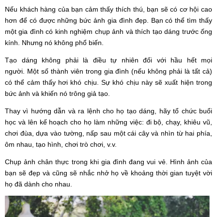
Nếu khách hàng của bạn cảm thấy thích thú, bạn sẽ có cơ hội cao
hơn để có được những bức ảnh gia đình đẹp. Bạn có thể tìm thấy
một gia đình có kinh nghiệm chụp ảnh và thích tạo dáng trước ống
kính. Nhưng nó không phổ biến.
Tạo dáng không phải là điều tự nhiên đối với hầu hết mọi
người. Một số thành viên trong gia đình (nếu không phải là tất cả)
có thể cảm thấy hơi khó chịu. Sự khó chịu này sẽ xuất hiện trong
bức ảnh và khiến nó trông giả tạo.
Thay vì hướng dẫn và ra lệnh cho họ tạo dáng, hãy tổ chức buổi
học và lên kế hoạch cho họ làm những việc: đi bộ, chạy, khiêu vũ,
chơi đùa, dựa vào tường, nấp sau một cái cây và nhìn từ hai phía,
ôm nhau, tạo hình, chơi trò chơi, v.v.
Chụp ảnh chân thực trong khi gia đình đang vui vẻ. Hình ảnh của
bạn sẽ đẹp và cũng sẽ nhắc nhở họ về khoảng thời gian tuyệt vời
họ đã dành cho nhau.