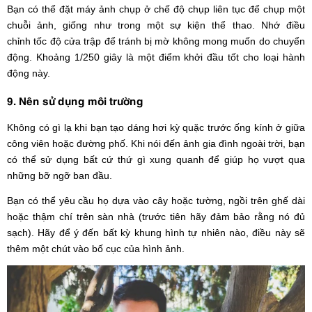
Bạn có thể đặt máy ảnh chụp ở chế độ chụp liên tục để chụp một
chuỗi ảnh, giống như trong một sự kiện thể thao. Nhớ điều
chỉnh tốc độ cửa trập để tránh bị mờ không mong muốn do chuyển
động. Khoảng 1/250 giây là một điểm khởi đầu tốt cho loại hành
động này.
9. Nên sử dụng môi trường
Không có gì lạ khi bạn tạo dáng hơi kỳ quặc trước ống kính ở giữa
công viên hoặc đường phố. Khi nói đến ảnh gia đình ngoài trời, bạn
có thể sử dụng bất cứ thứ gì xung quanh để giúp họ vượt qua
những bỡ ngỡ ban đầu.
Bạn có thể yêu cầu họ dựa vào cây hoặc tường, ngồi trên ghế dài
hoặc thậm chí trên sàn nhà (trước tiên hãy đảm bảo rằng nó đủ
sạch). Hãy để ý đến bất kỳ khung hình tự nhiên nào, điều này sẽ
thêm một chút vào bố cục của hình ảnh.