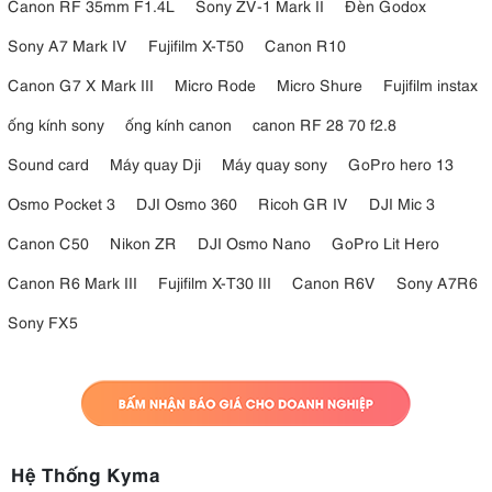
Canon RF 35mm F1.4L
Sony ZV-1 Mark II
Đèn Godox
Sony A7 Mark IV
Fujifilm X-T50
Canon R10
Canon G7 X Mark III
Micro Rode
Micro Shure
Fujifilm instax
ống kính sony
ống kính canon
canon RF 28 70 f2.8
Sound card
Máy quay Dji
Máy quay sony
GoPro hero 13
Osmo Pocket 3
DJI Osmo 360
Ricoh GR IV
DJI Mic 3
Canon C50
Nikon ZR
DJI Osmo Nano
GoPro Lit Hero
Canon R6 Mark III
Fujifilm X-T30 III
Canon R6V
Sony A7R6
Sony FX5
Hệ Thống Kyma