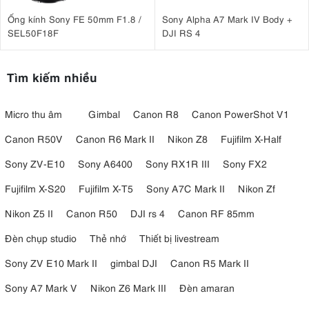
Ống kính Sony FE 50mm F1.8 /
Sony Alpha A7 Mark IV Body +
SEL50F18F
DJI RS 4
Tìm kiếm nhiều
Micro thu âm
Gimbal
Canon R8
Canon PowerShot V1
Canon R50V
Canon R6 Mark II
Nikon Z8
Fujifilm X-Half
Sony ZV-E10
Sony A6400
Sony RX1R III
Sony FX2
Fujifilm X-S20
Fujifilm X-T5
Sony A7C Mark II
Nikon Zf
Nikon Z5 II
Canon R50
DJI rs 4
Canon RF 85mm
Đèn chụp studio
Thẻ nhớ
Thiết bị livestream
Sony ZV E10 Mark II
gimbal DJI
Canon R5 Mark II
Sony A7 Mark V
Nikon Z6 Mark III
Đèn amaran