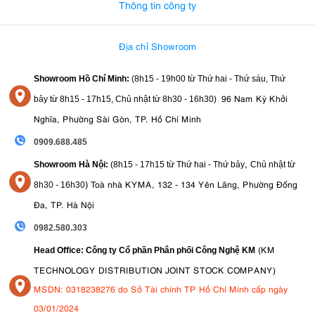
Thông tin công ty
Địa chỉ Showroom
Showroom Hồ Chí Minh:
(8h15 - 19h00 từ
Thứ hai - Thứ sáu, Thứ
96 Nam Kỳ Khởi
bảy từ
8h15 - 17h15,
Chủ nhật từ 8
h30 - 16h30
)
Nghĩa, Phường Sài Gòn, TP. Hồ Chí Minh
0909.688.485
,
Showroom Hà Nội:
(8h15 - 17h15 từ Thứ hai - Thứ bảy
Chủ nhật từ
)
Toà nhà KYMA, 132 - 134 Yên Lãng, Phường Đống
8
h30 - 16h30
Đa, TP. Hà Nội
0982.580.303
(KM
Head Office: Công ty Cổ phần Phân phối Công Nghệ KM
TECHNOLOGY DISTRIBUTION JOINT STOCK COMPANY)
MSDN: 0318238276 do Sở Tài chính TP Hồ Chí Minh cấp ngày
03/01/2024