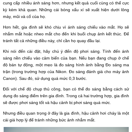
cung cấp nhiều ánh sáng hơn, nhưng kết quả cuối cùng có thể cực
kỳ kém khả quan. Những cái bóng xấu xí sẽ xuất hiện dưới lông
mày, mũi và cổ của họ.
Hơn hết, gia đình sẽ khó chịu vì ánh sáng chiếu vào mắt. Họ sẽ
nhắm mắt hoặc nheo mắt cho đến khi buổi chụp ảnh kết thúc. Để
tránh tất cả những điều này, chỉ cần họ quay đầu lại.
Khi nói đến cài đặt, hãy chú ý đến độ phơi sáng. Tính đến ánh
sáng nền chiếu vào cảm biến của bạn. Nếu bạn đang chụp ở chế
độ bán tự động, một mẹo là đo sáng hình ảnh bằng Đo sáng ma
trận (trong trường hợp của Nikon. Đo sáng đánh giá cho máy ảnh
Canon). Sau đó, sử dụng quá mức 0,3 bước.
Đối với chế độ chụp thủ công, bạn có thể đo sáng bằng cách sử
dụng đo sáng điểm trên gia đình. Trong cả hai trường hợp, gia đình
sẽ được phơi sáng tốt và hậu cảnh bị phơi sáng quá mức.
Nhưng điều quan trọng ở đây là gia đình, hậu cảnh hơi cháy là một
cái giá hợp lý để tránh những bức ảnh nhắm mắt.