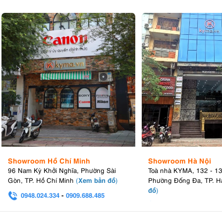
Showroom Hồ Chí Minh
Showroom Hà Nội
96 Nam Kỳ Khởi Nghĩa, Phường Sài
Toà nhà KYMA, 132 - 1
Xem bản đồ
Gòn, TP. Hồ Chí Minh
(
)
Phường Đống Đa, TP. H
đồ
)
0948.024.334
-
0909.688.485
0982.580.303
-
0938