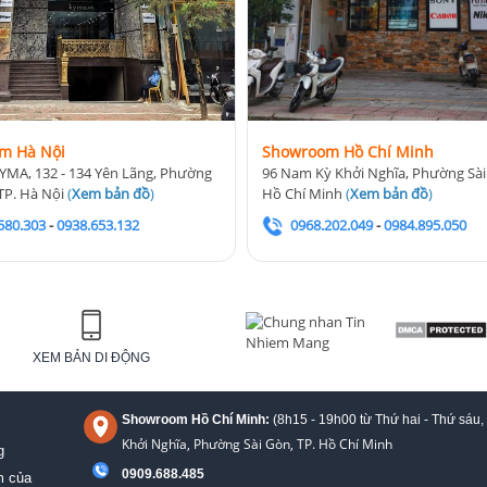
m Hà Nội
Showroom Hồ Chí Minh
YMA, 132 - 134 Yên Lãng, Phường
96 Nam Kỳ Khởi Nghĩa, Phường Sài
TP. Hà Nội
(
Xem bản đồ
)
Hồ Chí Minh
(
Xem bản đồ
)
580.303
-
0938.653.132
0968.202.049
-
0984.895.050
XEM BẢN DI ĐỘNG
Showroom Hồ Chí Minh:
(8h15 - 19h00 từ
Thứ hai - Thứ sáu,
Khởi Nghĩa, Phường Sài Gòn, TP. Hồ Chí Minh
g
0909.688.485
m của