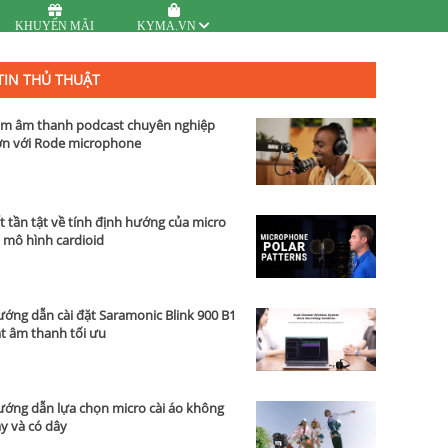
KHUYẾN MÃI
KYMA.VN
TIN THỦ THUẬT
m âm thanh podcast chuyên nghiệp
n với Rode microphone
t tần tật về tính định hướng của micro
 mô hình cardioid
ớng dẫn cài đặt Saramonic Blink 900 B1
t âm thanh tối ưu
ớng dẫn lựa chọn micro cài áo không
y và có dây