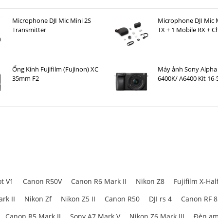
Microphone DJI Mic Mini 2S
Microphone DJI Mic M
Transmitter
TX + 1 Mobile RX + C
Case )
Ống Kính Fujifilm (Fujinon) XC
Máy ảnh Sony Alpha 
35mm F2
6400K/ A6400 Kit 1
F3.5-5.6 OSS II
t V1
Canon R50V
Canon R6 Mark II
Nikon Z8
Fujifilm X-Hal
rk II
Nikon Zf
Nikon Z5 II
Canon R50
DJI rs 4
Canon RF 
Canon R5 Mark II
Sony A7 Mark V
Nikon Z6 Mark III
Đèn am