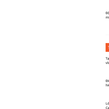
Độ
m
Tạ
vl
Đi
hi
Lớ
Ca