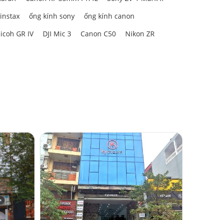
 instax
ống kính sony
ống kính canon
icoh GR IV
DJI Mic 3
Canon C50
Nikon ZR