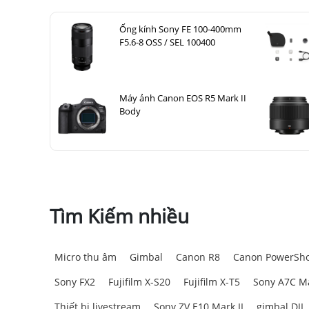
Ống kính Sony FE 100-400mm
F5.6-8 OSS / SEL 100400
Máy ảnh Canon EOS R5 Mark II
Body
Tìm Kiếm nhiều
Micro thu âm
Gimbal
Canon R8
Canon PowerSho
Sony FX2
Fujifilm X-S20
Fujifilm X-T5
Sony A7C Ma
Thiết bị livestream
Sony ZV E10 Mark II
gimbal DJI