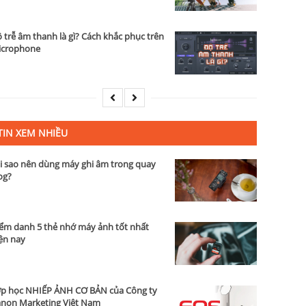
 trễ âm thanh là gì? Cách khắc phục trên
icrophone
TIN XEM NHIỀU
i sao nên dùng máy ghi âm trong quay
og?
ểm danh 5 thẻ nhớ máy ảnh tốt nhất
ện nay
p học NHIẾP ẢNH CƠ BẢN của Công ty
non Marketing Việt Nam