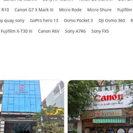
 R10
Canon G7 X Mark III
Micro Rode
Micro Shure
Fujifilm
y quay sony
GoPro hero 13
Osmo Pocket 3
DJI Osmo 360
R
Fujifilm X-T30 III
Canon R6V
Sony A7R6
Sony FX5