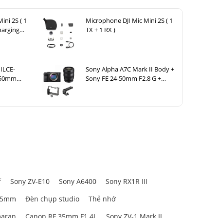
ini 2S ( 1
Microphone DJI Mic Mini 2S ( 1
harging
TX + 1 RX )
ILCE-
Sony Alpha A7C Mark II Body +
6-50mm
Sony FE 24-50mm F2.8 G +
SmallRig HawkLock Cage 5198
+ SmallRig NATO Top Handle
3766
f
Sony ZV-E10
Sony A6400
Sony RX1R III
85mm
Đèn chụp studio
Thẻ nhớ
aran
Canon RF 35mm F1.4L
Sony ZV-1 Mark II