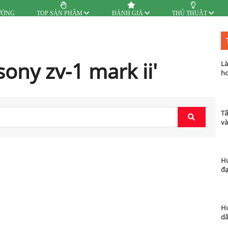
ƯỜNG
TOP SẢN PHẨM
ĐÁNH GIÁ
THỦ THUẬT
ony zv-1 mark ii'
Là
hơ
Tấ
và
Hư
đạ
Hư
dâ