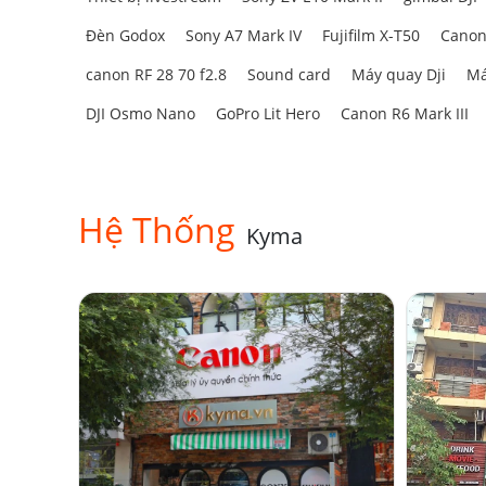
Đèn Godox
Sony A7 Mark IV
Fujifilm X-T50
Canon
canon RF 28 70 f2.8
Sound card
Máy quay Dji
Má
DJI Osmo Nano
GoPro Lit Hero
Canon R6 Mark III
Hệ Thống
Kyma