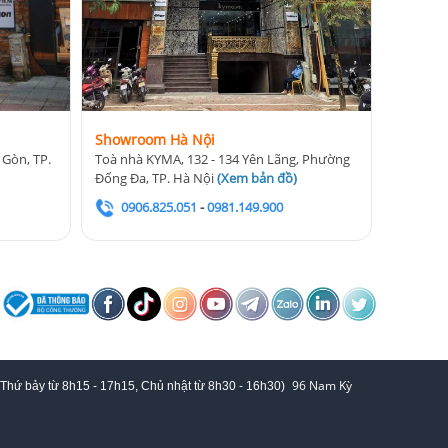
Showroom Hà Nội
 Gòn, TP.
Toà nhà KYMA, 132 - 134 Yên Lãng, Phường
Đống Đa, TP. Hà Nội
(
Xem bản đồ
)
0906.825.051
-
0981.149.900
96 Nam Kỳ
 Thứ bảy từ
8h15 - 17h15,
Chủ nhật từ 8
h30 - 16h30
)