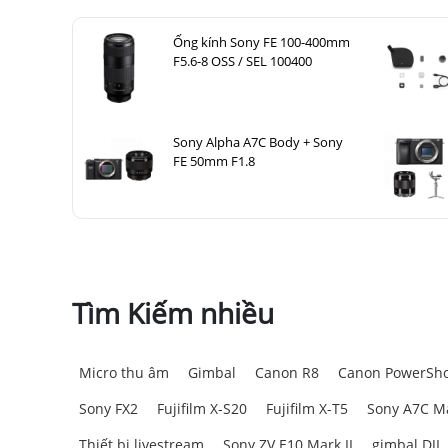
Ống kính Sony FE 100-400mm
F5.6-8 OSS / SEL 100400
Sony Alpha A7C Body + Sony
FE 50mm F1.8
Tìm Kiếm nhiều
Micro thu âm
Gimbal
Canon R8
Canon PowerSho
Sony FX2
Fujifilm X-S20
Fujifilm X-T5
Sony A7C Ma
Thiết bị livestream
Sony ZV E10 Mark II
gimbal DJI