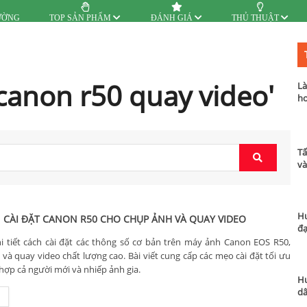
ƯỜNG
TOP SẢN PHẨM
ĐÁNH GIÁ
THỦ THUẬT
canon r50 quay video'
Là
hơ
Tấ
và
Hư
CÀI ĐẶT CANON R50 CHO CHỤP ẢNH VÀ QUAY VIDEO
đạ
 tiết cách cài đặt các thông số cơ bản trên máy ảnh Canon EOS R50,
và quay video chất lượng cao. Bài viết cung cấp các mẹo cài đặt tối ưu
hợp cả người mới và nhiếp ảnh gia.
Hư
dâ