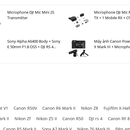
Microphone DJI Mic Mini 2S
Microphone DJI Mic M
Transmitter
TX + 1 Mobile RX + C
Case )
Sony Alpha A6400 Body + Sony
Máy ảnh Canon Pow
E 50mm F1.8 OSS + DJI RS 4
X Mark III + Microp
Mini
Canon DM-E100 + Bá
cầm Canon HG-100T
t V1
Canon R50V
Canon R6 Mark II
Nikon Z8
Fujifilm X-Hal
rk II
Nikon Zf
Nikon Z5 II
Canon R50
DJI rs 4
Canon RF 
Canon R5 Mark II
Sony A7 Mark V
Nikon Z6 Mark III
Đèn am