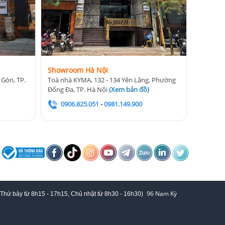
Showroom Hà Nội
 Gòn, TP.
Toà nhà KYMA, 132 - 134 Yên Lãng, Phường
Đống Đa, TP. Hà Nội
(
Xem bản đồ
)
0906.825.051
-
0981.149.900
96 Nam Kỳ
 Thứ bảy từ
8h15 - 17h15,
Chủ nhật từ 8
h30 - 16h30
)