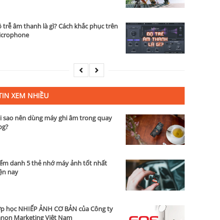
 trễ âm thanh là gì? Cách khắc phục trên
icrophone
TIN XEM NHIỀU
i sao nên dùng máy ghi âm trong quay
og?
ểm danh 5 thẻ nhớ máy ảnh tốt nhất
ện nay
p học NHIẾP ẢNH CƠ BẢN của Công ty
non Marketing Việt Nam