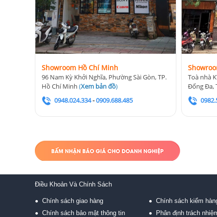
Showroom Hồ Chí Minh
Showroo
96 Nam Kỳ Khởi Nghĩa, Phường Sài Gòn, TP.
Toà nhà K
Hồ Chí Minh
(
Xem bản đồ
)
Đống Đa, 
0948.024.334
-
0909.688.485
0982.
Điều Khoản Và Chính Sách
Chính sách giao hàng
Chính sách kiểm hàn
●
●
Chính sách bảo mật thông tin
Phân định trách nhiệ
●
●