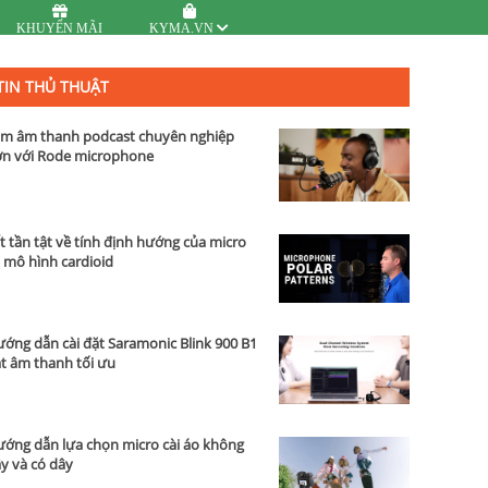
KHUYẾN MÃI
KYMA.VN
TIN THỦ THUẬT
m âm thanh podcast chuyên nghiệp
n với Rode microphone
t tần tật về tính định hướng của micro
 mô hình cardioid
ớng dẫn cài đặt Saramonic Blink 900 B1
t âm thanh tối ưu
ớng dẫn lựa chọn micro cài áo không
y và có dây