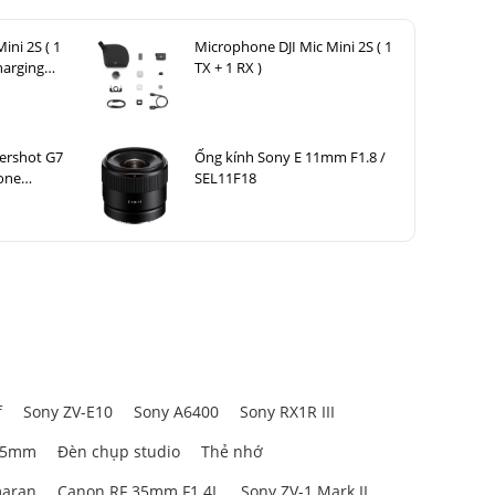
ini 2S ( 1
Microphone DJI Mic Mini 2S ( 1
harging
TX + 1 RX )
ershot G7
Ống kính Sony E 11mm F1.8 /
hone
SEL11F18
ng tay
BR
f
Sony ZV-E10
Sony A6400
Sony RX1R III
85mm
Đèn chụp studio
Thẻ nhớ
aran
Canon RF 35mm F1.4L
Sony ZV-1 Mark II