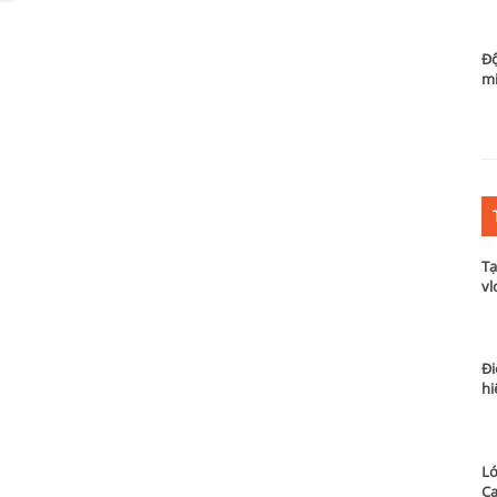
Độ
m
Tạ
vl
Đi
hi
Lớ
Ca