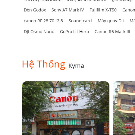
Đèn Godox
Sony A7 Mark IV
Fujifilm X-T50
Canon
canon RF 28 70 f2.8
Sound card
Máy quay Dji
Má
DJI Osmo Nano
GoPro Lit Hero
Canon R6 Mark III
Hệ Thống
Kyma