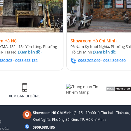
m Hà Nội
Showroom Hồ Chí Minh
YMA, 132 - 134 Yên Lãng, Phường
96 Nam Kỳ Khởi Nghĩa, Phường Sài
TP. Hà Nội
(
Xem bản đồ
)
Hồ Chí Minh
(
Xem bản đồ
)
580.303
-
0938.653.132
0968.202.049
-
0984.895.050
XEM BẢN DI ĐỘNG
Showroom Hồ Chí Minh:
(8h15 - 19h00 từ
Thứ hai - Thứ sáu,
Khởi Nghĩa, Phường Sài Gòn, TP. Hồ Chí Minh
g
0909.688.485
m của