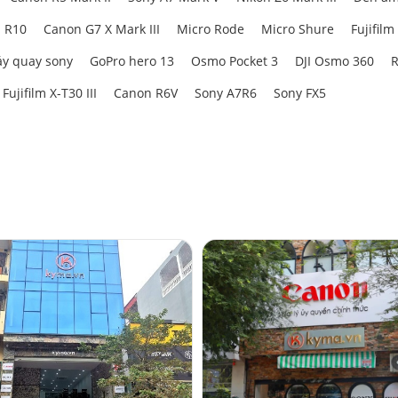
 R10
Canon G7 X Mark III
Micro Rode
Micro Shure
Fujifilm
y quay sony
GoPro hero 13
Osmo Pocket 3
DJI Osmo 360
R
Fujifilm X-T30 III
Canon R6V
Sony A7R6
Sony FX5