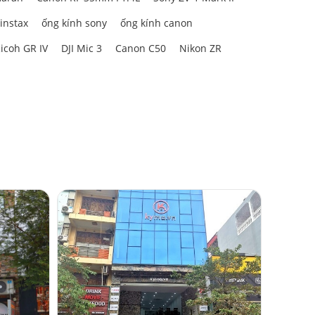
 instax
ống kính sony
ống kính canon
icoh GR IV
DJI Mic 3
Canon C50
Nikon ZR