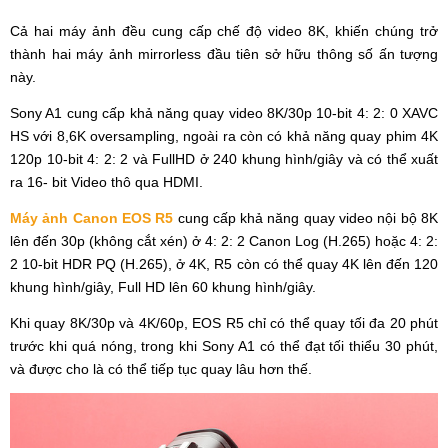
Cả hai máy ảnh đều cung cấp chế độ video 8K, khiến chúng trở
thành hai máy ảnh mirrorless đầu tiên sở hữu thông số ấn tượng
này.
Sony A1 cung cấp khả năng quay video 8K/30p 10-bit 4: 2: 0 XAVC
HS với 8,6K oversampling, ngoài ra còn có khả năng quay phim 4K
120p 10-bit 4: 2: 2 và FullHD ở 240 khung hình/giây và có thể xuất
ra 16- bit Video thô qua HDMI.
Máy ảnh Canon EOS R5
cung cấp khả năng quay video nội bộ 8K
lên đến 30p (không cắt xén) ở 4: 2: 2 Canon Log (H.265) hoặc 4: 2:
2 10-bit HDR PQ (H.265), ở 4K, R5 còn có thể quay 4K lên đến 120
khung hình/giây, Full HD lên 60 khung hình/giây.
Khi quay 8K/30p và 4K/60p, EOS R5 chỉ có thể quay tối đa 20 phút
trước khi quá nóng, trong khi Sony A1 có thể đạt tối thiểu 30 phút,
và được cho là có thể tiếp tục quay lâu hơn thế.