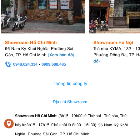
Showroom Hồ Chí Minh
Showroom Hà Nội
96 Nam Kỳ Khởi Nghĩa, Phường Sài
Toà nhà KYMA, 132 - 1
Xem bản đồ
Gòn, TP. Hồ Chí Minh
(
)
Phường Đống Đa, TP. H
đồ
)
0948.024.334
-
0909.688.485
0982.580.303
-
0938
Thông tin công ty
Địa chỉ Showroom
Showroom Hồ Chí Minh:
(8h15 - 19h00 từ
Thứ hai - Thứ sáu, Thứ
96 Nam Kỳ Khởi
bảy từ
8h15 - 17h15,
Chủ nhật từ 8
h30 - 16h30
)
Nghĩa, Phường Sài Gòn, TP. Hồ Chí Minh