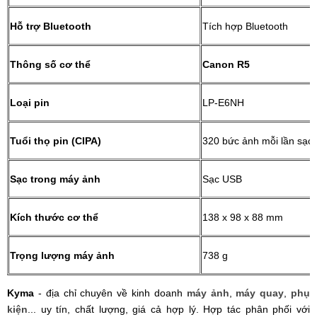
Hỗ trợ Bluetooth
Tích hợp Bluetooth
Thông số cơ thể
Canon R5
Loại pin
LP-E6NH
Tuổi thọ pin (CIPA)
320 bức ảnh mỗi lần sạc
Sạc trong máy ảnh
Sạc USB
Kích thước cơ thể
138 x 98 x 88 mm
Trọng lượng máy ảnh
738 g
Kyma
- địa chỉ chuyên về kinh doanh
máy ảnh
,
máy quay
,
phụ
kiện
... uy tín, chất lượng, giá cả hợp lý. Hợp tác phân phối với