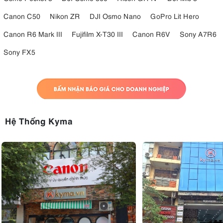
Canon C50
Nikon ZR
DJI Osmo Nano
GoPro Lit Hero
Canon R6 Mark III
Fujifilm X-T30 III
Canon R6V
Sony A7R6
Sony FX5
Hệ Thống Kyma