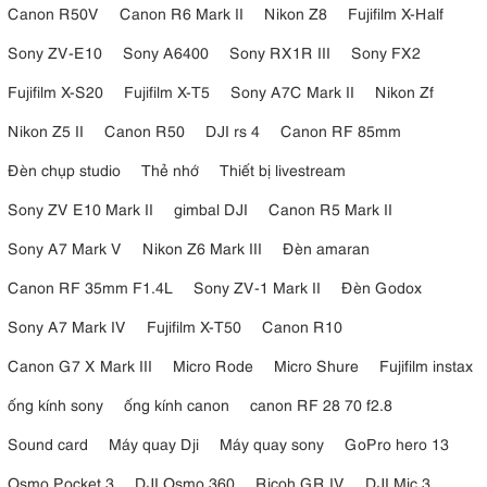
Canon R50V
Canon R6 Mark II
Nikon Z8
Fujifilm X-Half
Sony ZV-E10
Sony A6400
Sony RX1R III
Sony FX2
Fujifilm X-S20
Fujifilm X-T5
Sony A7C Mark II
Nikon Zf
Nikon Z5 II
Canon R50
DJI rs 4
Canon RF 85mm
Đèn chụp studio
Thẻ nhớ
Thiết bị livestream
Sony ZV E10 Mark II
gimbal DJI
Canon R5 Mark II
Sony A7 Mark V
Nikon Z6 Mark III
Đèn amaran
Canon RF 35mm F1.4L
Sony ZV-1 Mark II
Đèn Godox
Sony A7 Mark IV
Fujifilm X-T50
Canon R10
Canon G7 X Mark III
Micro Rode
Micro Shure
Fujifilm instax
ống kính sony
ống kính canon
canon RF 28 70 f2.8
Sound card
Máy quay Dji
Máy quay sony
GoPro hero 13
Osmo Pocket 3
DJI Osmo 360
Ricoh GR IV
DJI Mic 3