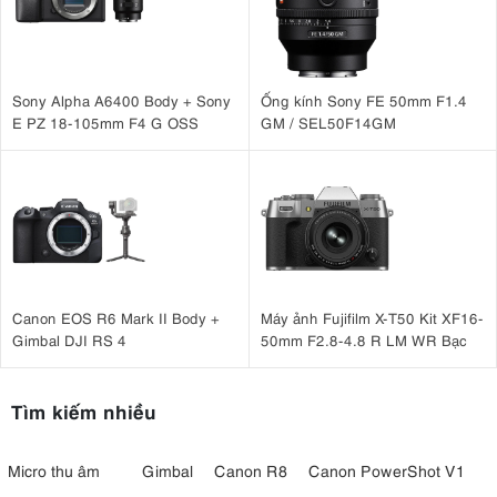
Sony Alpha A6400 Body + Sony
Ống kính Sony FE 50mm F1.4
E PZ 18-105mm F4 G OSS
GM / SEL50F14GM
Canon EOS R6 Mark II Body +
Máy ảnh Fujifilm X-T50 Kit XF16-
Gimbal DJI RS 4
50mm F2.8-4.8 R LM WR Bạc
Tìm kiếm nhiều
Micro thu âm
Gimbal
Canon R8
Canon PowerShot V1