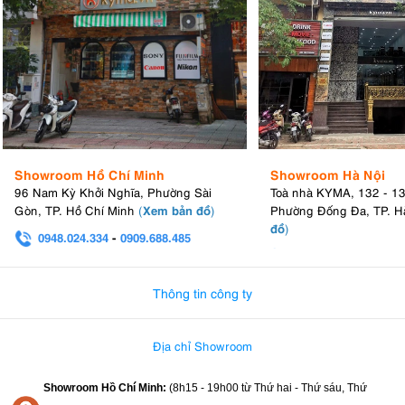
Showroom Hồ Chí Minh
Showroom Hà Nội
96 Nam Kỳ Khởi Nghĩa, Phường Sài
Toà nhà KYMA, 132 - 1
Xem bản đồ
Gòn, TP. Hồ Chí Minh
(
)
Phường Đống Đa, TP. H
đồ
)
0948.024.334
-
0909.688.485
0982.580.303
-
0938
Thông tin công ty
Địa chỉ Showroom
Showroom Hồ Chí Minh:
(8h15 - 19h00 từ
Thứ hai - Thứ sáu, Thứ