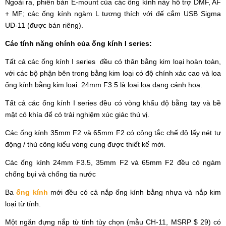
Ngoài ra, phiên bản E-mount của các ống kính này hỗ trợ DMF, AF
+ MF; các ống kính ngàm L tương thích với đế cắm USB Sigma
UD-11 (được bán riêng).
Các tính năng chính của ống kính I series:
Tất cả các ống kính I series đều có thân bằng kim loại hoàn toàn,
với các bộ phận bên trong bằng kim loại có độ chính xác cao và loa
ống kính bằng kim loại. 24mm F3.5 là loại loa dạng cánh hoa.
Tất cả các ống kính I series đều có vòng khẩu độ bằng tay và bề
mặt có khía để có trải nghiệm xúc giác thú vị.
Các ống kính 35mm F2 và 65mm F2 có công tắc chế độ lấy nét tự
động / thủ công kiểu vòng cung được thiết kế mới.
Các ống kính 24mm F3.5, 35mm F2 và 65mm F2 đều có ngàm
chống bụi và chống tia nước
Ba
ống kính
mới đều có cả nắp ống kính bằng nhựa và nắp kim
loại từ tính.
Một ngăn đựng nắp từ tính tùy chọn (mẫu CH-11, MSRP $ 29) có