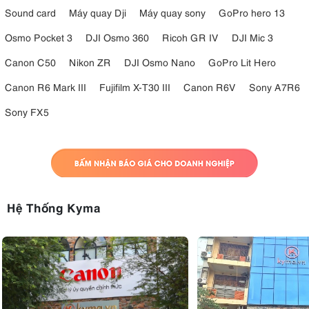
Sound card
Máy quay Dji
Máy quay sony
GoPro hero 13
Osmo Pocket 3
DJI Osmo 360
Ricoh GR IV
DJI Mic 3
Canon C50
Nikon ZR
DJI Osmo Nano
GoPro Lit Hero
Canon R6 Mark III
Fujifilm X-T30 III
Canon R6V
Sony A7R6
Sony FX5
Hệ Thống Kyma