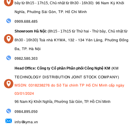
96 Nam Kỳ Khởi
bảy từ
8h15 - 17h15,
Chủ nhật từ 8
h30 - 16h30
)
Nghĩa, Phường Sài Gòn, TP. Hồ Chí Minh
0909.688.485
,
Showroom Hà Nội:
(8h15 - 17h15 từ Thứ hai - Thứ bảy
Chủ nhật từ
)
Toà nhà KYMA, 132 - 134 Yên Lãng, Phường Đống
8
h30 - 16h30
Đa, TP. Hà Nội
0982.580.303
(KM
Head Office: Công ty Cổ phần Phân phối Công Nghệ KM
TECHNOLOGY DISTRIBUTION JOINT STOCK COMPANY)
MSDN: 0318238276 do Sở Tài chính TP Hồ Chí Minh cấp ngày
03/01/2024
96 Nam Kỳ Khởi Nghĩa, Phường Sài Gòn, TP. Hồ Chí Minh
09
84.895.050
info@kyma.vn