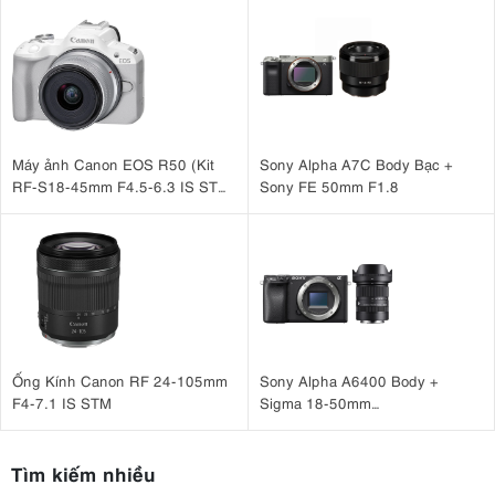
Máy ảnh Canon EOS R50 (Kit
Sony Alpha A7C Body Bạc +
RF-S18-45mm F4.5-6.3 IS STM
Sony FE 50mm F1.8
Trắng)
Ống Kính Canon RF 24-105mm
Sony Alpha A6400 Body +
F4-7.1 IS STM
Sigma 18-50mm
F2.8 DC DN for Sony
Tìm kiếm nhiều