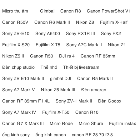
Micro thu âm
Gimbal
Canon R8
Canon PowerShot V1
Canon R50V
Canon R6 Mark II
Nikon Z8
Fujifilm X-Half
Sony ZV-E10
Sony A6400
Sony RX1R III
Sony FX2
Fujifilm X-S20
Fujifilm X-T5
Sony A7C Mark II
Nikon Zf
Nikon Z5 II
Canon R50
DJI rs 4
Canon RF 85mm
Đèn chụp studio
Thẻ nhớ
Thiết bị livestream
Sony ZV E10 Mark II
gimbal DJI
Canon R5 Mark II
Sony A7 Mark V
Nikon Z6 Mark III
Đèn amaran
Canon RF 35mm F1.4L
Sony ZV-1 Mark II
Đèn Godox
Sony A7 Mark IV
Fujifilm X-T50
Canon R10
Canon G7 X Mark III
Micro Rode
Micro Shure
Fujifilm instax
ống kính sony
ống kính canon
canon RF 28 70 f2.8