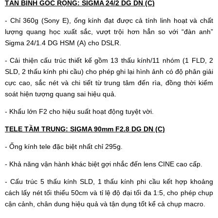
TÂN BINH GÓC RỘNG: SIGMA 24/2 DG DN (C)
- Chỉ 360g (Sony E), ống kính đạt được cả tính linh hoạt và chất
lượng quang học xuất sắc, vượt trội hơn hẳn so với “đàn anh”
Sigma 24/1.4 DG HSM (A) cho DSLR.
- Cải thiện cấu trúc thiết kế gồm 13 thấu kính/11 nhóm (1 FLD, 2
SLD, 2 thấu kính phi cầu) cho phép ghi lại hình ảnh có độ phân giải
cực cao, sắc nét và chi tiết từ trung tâm đến rìa, đồng thời kiểm
soát hiện tượng quang sai hiệu quả.
- Khẩu lớn F2 cho hiệu suất hoạt động tuyệt vời.
TELE TẦM TRUNG: SIGMA 90mm F2.8 DG DN (C)
- Ống kính tele đặc biệt nhất chỉ 295g.
- Khả năng vận hành khác biệt gợi nhắc đến lens CINE cao cấp.
- Cấu trúc 5 thấu kính SLD, 1 thấu kính phi cầu kết hợp khoảng
cách lấy nét tối thiểu 50cm và tỉ lệ độ đại tối đa 1:5, cho phép chụp
cận cảnh, chân dung hiệu quả và tận dụng tốt kể cả chụp macro.