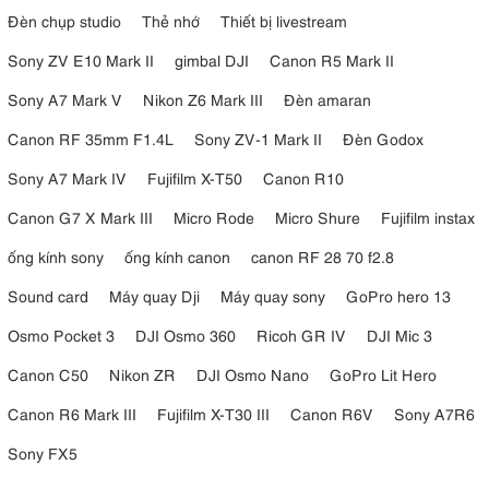
Đèn chụp studio
Thẻ nhớ
Thiết bị livestream
Sony ZV E10 Mark II
gimbal DJI
Canon R5 Mark II
Sony A7 Mark V
Nikon Z6 Mark III
Đèn amaran
Canon RF 35mm F1.4L
Sony ZV-1 Mark II
Đèn Godox
Sony A7 Mark IV
Fujifilm X-T50
Canon R10
Canon G7 X Mark III
Micro Rode
Micro Shure
Fujifilm instax
ống kính sony
ống kính canon
canon RF 28 70 f2.8
Sound card
Máy quay Dji
Máy quay sony
GoPro hero 13
Osmo Pocket 3
DJI Osmo 360
Ricoh GR IV
DJI Mic 3
Canon C50
Nikon ZR
DJI Osmo Nano
GoPro Lit Hero
Canon R6 Mark III
Fujifilm X-T30 III
Canon R6V
Sony A7R6
Sony FX5