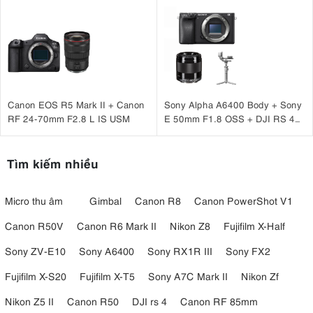
Canon EOS R5 Mark II + Canon
Sony Alpha A6400 Body + Sony
RF 24-70mm F2.8 L IS USM
E 50mm F1.8 OSS + DJI RS 4
Mini
Tìm kiếm nhiều
Micro thu âm
Gimbal
Canon R8
Canon PowerShot V1
Canon R50V
Canon R6 Mark II
Nikon Z8
Fujifilm X-Half
Sony ZV-E10
Sony A6400
Sony RX1R III
Sony FX2
Fujifilm X-S20
Fujifilm X-T5
Sony A7C Mark II
Nikon Zf
Nikon Z5 II
Canon R50
DJI rs 4
Canon RF 85mm