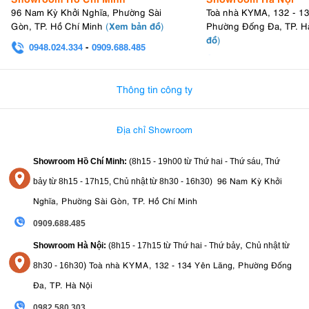
96 Nam Kỳ Khởi Nghĩa, Phường Sài
Toà nhà KYMA, 132 - 1
Xem bản đồ
Gòn, TP. Hồ Chí Minh
(
)
Phường Đống Đa, TP. H
đồ
)
0948.024.334
-
0909.688.485
0982.580.303
-
0938
Thông tin công ty
Địa chỉ Showroom
Showroom Hồ Chí Minh:
(8h15 - 19h00 từ
Thứ hai - Thứ sáu, Thứ
96 Nam Kỳ Khởi
bảy từ
8h15 - 17h15,
Chủ nhật từ 8
h30 - 16h30
)
Nghĩa, Phường Sài Gòn, TP. Hồ Chí Minh
0909.688.485
,
Showroom Hà Nội:
(8h15 - 17h15 từ Thứ hai - Thứ bảy
Chủ nhật từ
)
Toà nhà KYMA, 132 - 134 Yên Lãng, Phường Đống
8
h30 - 16h30
Đa, TP. Hà Nội
0982.580.303