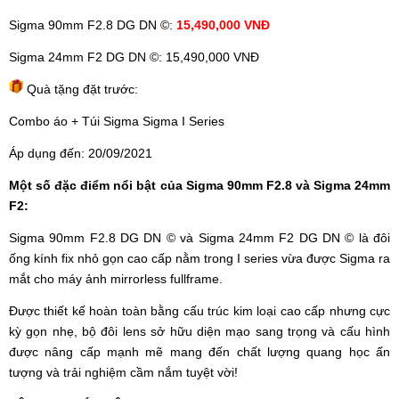
Sigma 90mm F2.8 DG DN ©:
15,490,000 VNĐ
Sigma 24mm F2 DG DN ©: 15,490,000 VNĐ
Quà tặng đặt trước:
Combo áo + Túi Sigma Sigma I Series
Áp dụng đến: 20/09/2021
Một số đặc điểm nổi bật của Sigma 90mm F2.8 và Sigma 24mm
F2:
Sigma 90mm F2.8 DG DN © và Sigma 24mm F2 DG DN © là đôi
ống kính fix nhỏ gọn cao cấp nằm trong I series vừa được Sigma ra
mắt cho máy ảnh mirrorless fullframe.
Được thiết kế hoàn toàn bằng cấu trúc kim loại cao cấp nhưng cực
kỳ gọn nhẹ, bộ đôi lens sở hữu diện mạo sang trọng và cấu hình
được nâng cấp mạnh mẽ mang đến chất lượng quang học ấn
tượng và trải nghiệm cầm nắm tuyệt vời!