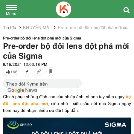
Menu
Tin tức
KHUYẾN MÃI
Pre-order bộ đôi lens đột phá mới của 
Pre-order bộ đôi lens đột phá mới của Sigma
Pre-order bộ đôi lens đột phá mới
của Sigma
9/15/2021 12:03:18 PM
166
Theo dõi Kyma trên
Chinh phục những đỉnh cao của nhiếp ảnh, nhanh tay sắm ngay
bộ
đôi lens đột phá mới
, siêu nhỏ - siêu sắc nét nhà Sigma ngay
hôm nay để nhận nhiều ưu đãi hấp dẫn.