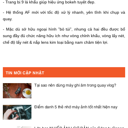
- Trang bị 9 lá khẩu giúp hiệu ứng bokeh tuyệt đẹp.
- Hệ thống AF mới với tốc độ xử lý nhanh, yên tĩnh khi chụp và
quay.
- Mặc dù sở hữu ngoại hình ”bỏ túi”, nhưng cả hai đều được bổ
sung đầy đủ chức năng hữu ích như vòng chỉnh khẩu, vòng lấy nét,
chế độ lấy nét & nắp lens kim loại bằng nam châm tiện lợi.
TIN MỚI CẬP NHẬT
Tại sao nên dùng máy ghi âm trong quay vlog?
Điểm danh 5 thẻ nhớ máy ảnh tốt nhất hiện nay
Lớp học NHIẾP ẢNH CƠ BẢN của Công ty Canon