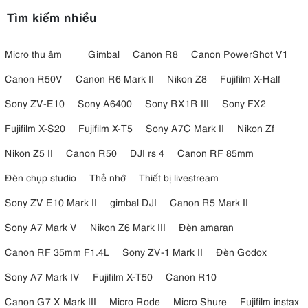
Tìm kiếm nhiều
Micro thu âm
Gimbal
Canon R8
Canon PowerShot V1
Canon R50V
Canon R6 Mark II
Nikon Z8
Fujifilm X-Half
Sony ZV-E10
Sony A6400
Sony RX1R III
Sony FX2
Fujifilm X-S20
Fujifilm X-T5
Sony A7C Mark II
Nikon Zf
Nikon Z5 II
Canon R50
DJI rs 4
Canon RF 85mm
Đèn chụp studio
Thẻ nhớ
Thiết bị livestream
Sony ZV E10 Mark II
gimbal DJI
Canon R5 Mark II
Sony A7 Mark V
Nikon Z6 Mark III
Đèn amaran
Canon RF 35mm F1.4L
Sony ZV-1 Mark II
Đèn Godox
Sony A7 Mark IV
Fujifilm X-T50
Canon R10
Canon G7 X Mark III
Micro Rode
Micro Shure
Fujifilm instax