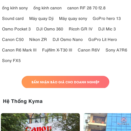
ống kính sony
ống kính canon
canon RF 28 70 f2.8
Sound card
Máy quay Dji
Máy quay sony
GoPro hero 13
Osmo Pocket 3
DJI Osmo 360
Ricoh GR IV
DJI Mic 3
Canon C50
Nikon ZR
DJI Osmo Nano
GoPro Lit Hero
Canon R6 Mark III
Fujifilm X-T30 III
Canon R6V
Sony A7R6
Sony FX5
Hệ Thống Kyma