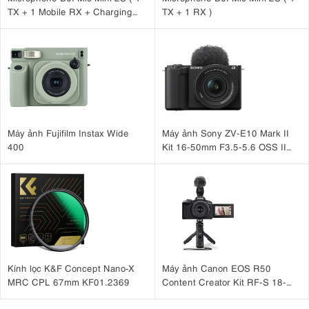
TX + 1 Mobile RX + Charging
TX + 1 RX )
Case )
Máy ảnh Fujifilm Instax Wide
Máy ảnh Sony ZV-E10 Mark II
400
Kit 16-50mm F3.5-5.6 OSS II
Đen
Kính lọc K&F Concept Nano-X
Máy ảnh Canon EOS R50
MRC CPL 67mm KF01.2369
Content Creator Kit RF-S 18-
45mm IS STM