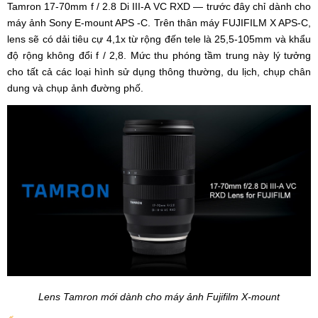
Tamron 17-70mm f / 2.8 Di III-A VC RXD — trước đây chỉ dành cho
máy ảnh Sony E-mount APS -C. Trên thân máy FUJIFILM X APS-C,
lens sẽ có dải tiêu cự 4,1x từ rộng đến tele là 25,5-105mm và khẩu
độ rộng không đổi f / 2,8. Mức thu phóng tầm trung này lý tưởng
cho tất cả các loại hình sử dụng thông thường, du lịch, chụp chân
dung và chụp ảnh đường phố.
Lens Tamron mới dành cho máy ảnh Fujifilm X-mount