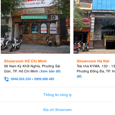
Showroom Hồ Chí Minh
Showroom Hà Nội
96 Nam Kỳ Khởi Nghĩa, Phường Sài
Toà nhà KYMA, 132 - 1
Xem bản đồ
Gòn, TP. Hồ Chí Minh
(
)
Phường Đống Đa, TP. H
đồ
)
0948.024.334
-
0909.688.485
0982.580.303
-
0938
Thông tin công ty
Địa chỉ Showroom