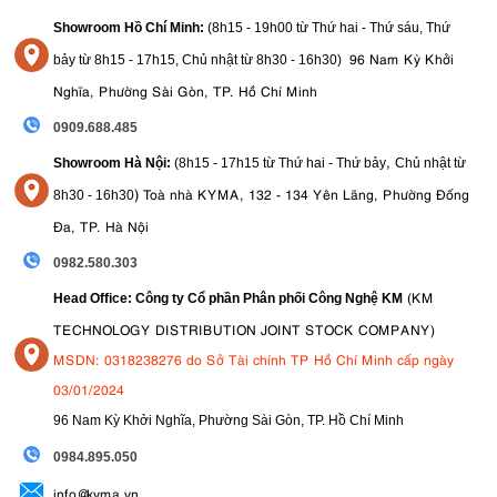
Showroom Hồ Chí Minh:
(8h15 - 19h00 từ
Thứ hai - Thứ sáu, Thứ
96 Nam Kỳ Khởi
bảy từ
8h15 - 17h15,
Chủ nhật từ 8
h30 - 16h30
)
Nghĩa, Phường Sài Gòn, TP. Hồ Chí Minh
0909.688.485
,
Showroom Hà Nội:
(8h15 - 17h15 từ Thứ hai - Thứ bảy
Chủ nhật từ
)
Toà nhà KYMA, 132 - 134 Yên Lãng, Phường Đống
8
h30 - 16h30
Đa, TP. Hà Nội
0982.580.303
(KM
Head Office: Công ty Cổ phần Phân phối Công Nghệ KM
TECHNOLOGY DISTRIBUTION JOINT STOCK COMPANY)
MSDN: 0318238276 do Sở Tài chính TP Hồ Chí Minh cấp ngày
03/01/2024
96 Nam Kỳ Khởi Nghĩa, Phường Sài Gòn, TP. Hồ Chí Minh
09
84.895.050
info@kyma.vn