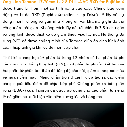
Ống kính Tamron 17-70mm f / 2.8 Di III-A VC RXD for Fujifilm X
được trang bị thêm một số tính năng cao cấp. Chúng bao gồm
động cơ bước RXD (Rapid eXtra-silent step Drive) để lấy nét tự
động nhanh chóng và gần như không ồn với khả năng ghi đè thủ
công toàn thời gian. Khoảng cách lấy nét tối thiểu là 7,5 inch ngắn
và ống kính được thiết kế để giảm thiểu việc lấy nét. Hệ thống Bù
rung (VC) đã được chứng minh của Tamron giúp ổn định hình ảnh
của nhiếp ảnh gia khi tốc độ màn trập chậm.
Thiết kế quang học 16 phần tử trong 12 nhóm có hai phần tử phi
cầu được đúc bằng thủy tinh (GM), một phần tử phi cầu kết hợp và
hai phần tử phân tán thấp để tăng độ sắc nét, giảm quang sai màu
và ngăn viền màu. Màng chắn tròn 9 cánh giúp tạo ra các điểm
sáng ngoài tiêu điểm dễ chịu. Lớp phủ Chống phản xạ băng tần
rộng (BBAR) của Tamron đã được áp dụng cho các phần tử riêng
lẻ để giảm sự xuất hiện của hiện tượng lóa và bóng ma.