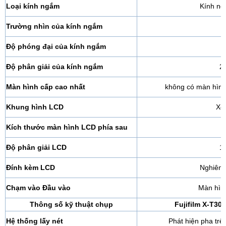
Loại kính ngắm
Kính ng
Trường nhìn của kính ngắm
Độ phóng đại của kính ngắm
Độ phân giải của kính ngắm
2
Màn hình cấp cao nhất
không có màn hìn
Khung hình LCD
Xem
Kích thước màn hình LCD phía sau
Độ phân giải LCD
1
Đính kèm LCD
Nghiêng
Chạm vào Đầu vào
Màn hìn
Thông số kỹ thuật chụp
Fujifilm X-T30
Hệ thống lấy nét
Phát hiện pha trê