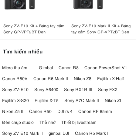
Sony ZV-E10 Kit + Báng tay cầm
Sony ZV-E10 Mark II Kit + Báng
Sony GP-VPT2BT Đen
tay cầm Sony GP-VPT2BT Đen
Tìm kiếm nhiều
Micro thu âm
Gimbal
Canon R8
Canon PowerShot V1
Canon R50V
Canon R6 Mark II
Nikon Z8
Fujifilm X-Half
Sony ZV-E10
Sony A6400
Sony RX1R III
Sony FX2
Fujifilm X-S20
Fujifilm X-T5
Sony A7C Mark II
Nikon Zf
Nikon Z5 II
Canon R50
DJI rs 4
Canon RF 85mm
Đèn chụp studio
Thẻ nhớ
Thiết bị livestream
Sony ZV E10 Mark II
gimbal DJI
Canon R5 Mark II