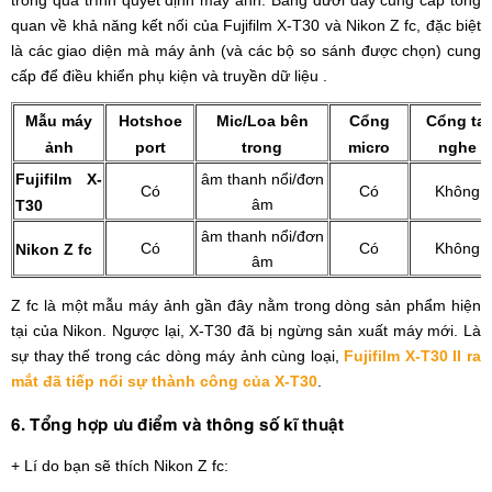
quan về khả năng kết nối của Fujifilm X-T30 và Nikon Z fc, đặc biệt
là các giao diện mà máy ảnh (và các bộ so sánh được chọn) cung
cấp để điều khiển phụ kiện và truyền dữ liệu .
Mẫu máy
Hotshoe
Mic/Loa bên
Cổng
Cổng tai
ảnh
port
trong
micro
nghe
Fujifilm X-
âm thanh nổi/đơn
Có
Có
Không
âm
T30
âm thanh nổi/đơn
Có
Có
Không
Nikon Z fc
âm
Z fc là một mẫu máy ảnh gần đây nằm trong dòng sản phẩm hiện
tại của Nikon. Ngược lại, X-T30 đã bị ngừng sản xuất máy mới. Là
sự thay thế trong các dòng máy ảnh cùng loại,
Fujifilm X-T30 II ra
mắt đã tiếp nổi sự thành công của X-T30
.
6. Tổng hợp ưu điểm và thông số kĩ thuật
+ Lí do bạn sẽ thích Nikon Z fc: