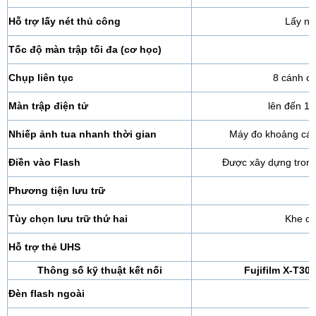
Hỗ trợ lấy nét thủ công
Lấy né
Tốc độ màn trập tối đa (cơ học)
1
Chụp liên tục
8 cánh cử
Màn trập điện tử
lên đến 1/
Nhiếp ảnh tua nhanh thời gian
Máy đo khoảng các
Điền vào Flash
Được xây dựng tron
Phương tiện lưu trữ
Tùy chọn lưu trữ thứ hai
Khe cắ
Hỗ trợ thẻ UHS
Thông số kỹ thuật kết nối
Fujifilm X-T30
Đèn flash ngoài