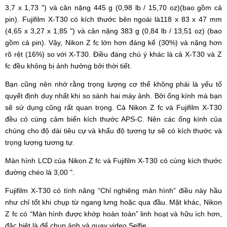
3,7 x 1,73 ") và cân nặng 445 g (0,98 lb / 15,70 oz)(bao gồm cả
pin). Fujifilm X-T30 có kích thước bên ngoài là118 x 83 x 47 mm
(4,65 x 3,27 x 1,85 ") và cân nặng 383 g (0,84 lb / 13,51 oz) (bao
gồm cả pin). Vậy, Nikon Z fc lớn hơn đáng kể (30%) và nặng hơn
rõ rệt (16%) so với X-T30. Điều đáng chú ý khác là cả X-T30 và Z
fc đều không bị ảnh hưởng bởi thời tiết.
Bạn cũng nên nhớ rằng trọng lượng cơ thể không phải là yếu tố
quyết định duy nhất khi so sánh hai máy ảnh. Bởi ống kính mà bạn
sẽ sử dụng cũng rất quan trọng. Cả Nikon Z fc và Fujifilm X-T30
đều có cùng cảm biến kích thước APS-C. Nên các ống kính của
chúng cho độ dài tiêu cự và khẩu độ tương tự sẽ có kích thước và
trọng lượng tương tự.
Màn hình LCD của Nikon Z fc và Fujifilm X-T30 có cùng kích thước
đường chéo là 3,00 ".
Fujifilm X-T30 có tính năng “Chỉ nghiêng màn hình” điều này hầu
như chỉ tốt khi chụp từ ngang lưng hoặc qua đầu. Mặt khác, Nikon
Z fc có “Màn hình được khớp hoàn toàn” linh hoạt và hữu ích hơn,
đặc biệt là để chụp ảnh và quay video Selfie.