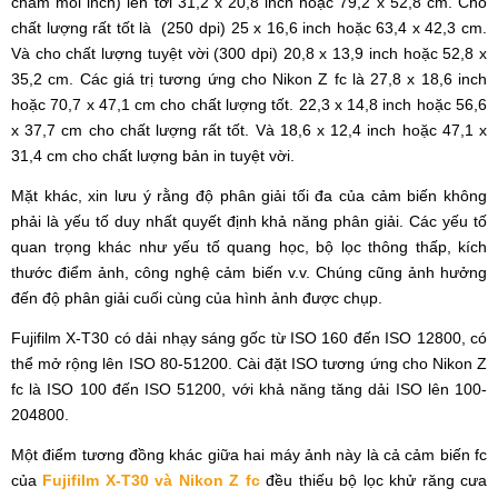
chấm mỗi inch) lên tới 31,2 x 20,8 inch hoặc 79,2 x 52,8 cm. Cho
chất lượng rất tốt là (250 dpi) 25 x 16,6 inch hoặc 63,4 x 42,3 cm.
Và cho chất lượng tuyệt vời (300 dpi) 20,8 x 13,9 inch hoặc 52,8 x
35,2 cm. Các giá trị tương ứng cho Nikon Z fc là 27,8 x 18,6 inch
hoặc 70,7 x 47,1 cm cho chất lượng tốt. 22,3 x 14,8 inch hoặc 56,6
x 37,7 cm cho chất lượng rất tốt. Và 18,6 x 12,4 inch hoặc 47,1 x
31,4 cm cho chất lượng bản in tuyệt vời.
Mặt khác, xin lưu ý rằng độ phân giải tối đa của cảm biến không
phải là yếu tố duy nhất quyết định khả năng phân giải. Các yếu tố
quan trọng khác như yếu tố quang học, bộ lọc thông thấp, kích
thước điểm ảnh, công nghệ cảm biến v.v. Chúng cũng ảnh hưởng
đến độ phân giải cuối cùng của hình ảnh được chụp.
Fujifilm X-T30 có dải nhạy sáng gốc từ ISO 160 đến ISO 12800, có
thể mở rộng lên ISO 80-51200. Cài đặt ISO tương ứng cho Nikon Z
fc là ISO 100 đến ISO 51200, với khả năng tăng dải ISO lên 100-
204800.
Một điểm tương đồng khác giữa hai máy ảnh này là cả cảm biến fc
của
Fujifilm X-T30 và Nikon Z fc
đều thiếu bộ lọc khử răng cưa