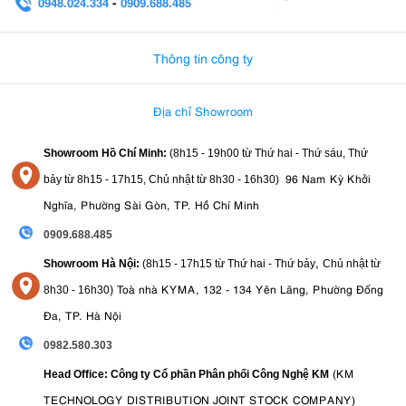
0948.024.334
-
0909.688.485
0982.580.303
-
0938
Thông tin công ty
Địa chỉ Showroom
Showroom Hồ Chí Minh:
(8h15 - 19h00 từ
Thứ hai - Thứ sáu, Thứ
96 Nam Kỳ Khởi
bảy từ
8h15 - 17h15,
Chủ nhật từ 8
h30 - 16h30
)
Nghĩa, Phường Sài Gòn, TP. Hồ Chí Minh
0909.688.485
,
Showroom Hà Nội:
(8h15 - 17h15 từ Thứ hai - Thứ bảy
Chủ nhật từ
)
Toà nhà KYMA, 132 - 134 Yên Lãng, Phường Đống
8
h30 - 16h30
Đa, TP. Hà Nội
0982.580.303
(KM
Head Office: Công ty Cổ phần Phân phối Công Nghệ KM
TECHNOLOGY DISTRIBUTION JOINT STOCK COMPANY)