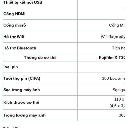
Thiết bị kết nối USB
Cổng HDMI
m
Cổng micrô
Cổng MIC 
Hỗ trợ Wifi
Wifi được xây 
Hỗ trợ Bluetooth
Tích hợp
Thông số cơ thể
Fujifilm X-T30
loại pin
Tuổi thọ pin (CIPA)
380 bức ảnh m
Sạc trong máy ảnh
Sạc qua
118 x 
Kích thước cơ thể
(4,6 x 3,3 
Trọng lượng máy ảnh
383 