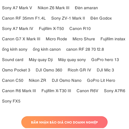
Sony A7 Mark V
Nikon Z6 Mark III
Đèn amaran
Canon RF 35mm F1.4L
Sony ZV-1 Mark II
Đèn Godox
Sony A7 Mark IV
Fujifilm X-T50
Canon R10
Canon G7 X Mark III
Micro Rode
Micro Shure
Fujifilm instax
ống kính sony
ống kính canon
canon RF 28 70 f2.8
Sound card
Máy quay Dji
Máy quay sony
GoPro hero 13
Osmo Pocket 3
DJI Osmo 360
Ricoh GR IV
DJI Mic 3
Canon C50
Nikon ZR
DJI Osmo Nano
GoPro Lit Hero
Canon R6 Mark III
Fujifilm X-T30 III
Canon R6V
Sony A7R6
Sony FX5