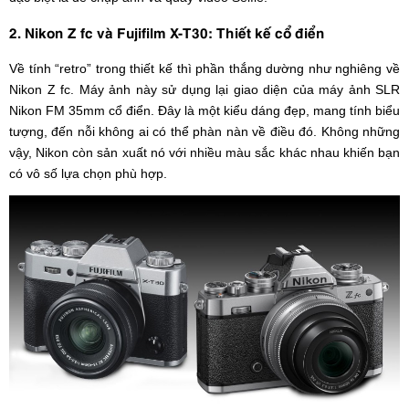
2. Nikon Z fc và Fujifilm X-T30: Thiết kế cổ điển
Về tính “retro” trong thiết kế thì phần thắng dường như nghiêng về
Nikon Z fc. Máy ảnh này sử dụng lại giao diện của máy ảnh SLR
Nikon FM 35mm cổ điển. Đây là một kiểu dáng đẹp, mang tính biểu
tượng, đến nỗi không ai có thể phàn nàn về điều đó. Không những
vậy, Nikon còn sản xuất nó với nhiều màu sắc khác nhau khiến bạn
có vô số lựa chọn phù hợp.