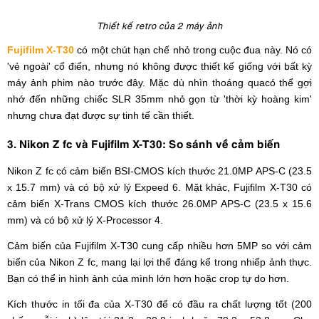
Thiết kế retro của 2 máy ảnh
Fujifilm X-T30
có một chút hạn chế nhỏ trong cuộc đua này. Nó có
'vẻ ngoài' cổ điển, nhưng nó không được thiết kế giống với bất kỳ
máy ảnh phim nào trước đây. Mặc dù nhìn thoáng quacó thể gợi
nhớ đến những chiếc SLR 35mm nhỏ gọn từ 'thời kỳ hoàng kim'
nhưng chưa đạt được sự tinh tế cần thiết.
3. Nikon Z fc và Fujifilm X-T30: So sánh về cảm biến
Nikon Z fc có cảm biến BSI-CMOS kích thước 21.0MP APS-C (23.5
x 15.7 mm) và có bộ xử lý Expeed 6. Mặt khác, Fujifilm X-T30 có
cảm biến X-Trans CMOS kích thước 26.0MP APS-C (23.5 x 15.6
mm) và có bộ xử lý X-Processor 4.
Cảm biến của Fujifilm X-T30 cung cấp nhiều hơn 5MP so với cảm
biến của Nikon Z fc, mang lại lợi thế đáng kể trong nhiếp ảnh thực.
Bạn có thể in hình ảnh của mình lớn hơn hoặc crop tự do hơn.
Kích thước in tối đa của X-T30 để có đầu ra chất lượng tốt (200