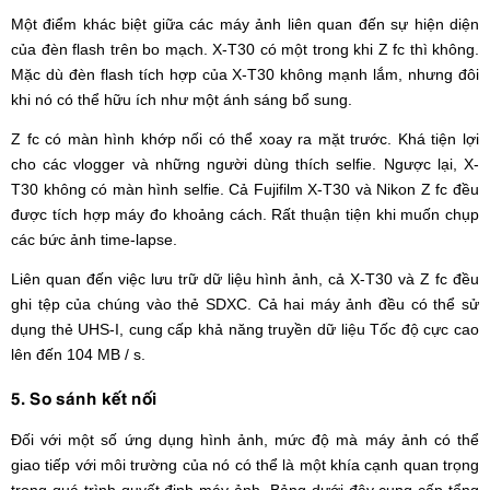
Một điểm khác biệt giữa các máy ảnh liên quan đến sự hiện diện
của đèn flash trên bo mạch. X-T30 có một trong khi Z fc thì không.
Mặc dù đèn flash tích hợp của X-T30 không mạnh lắm, nhưng đôi
khi nó có thể hữu ích như một ánh sáng bổ sung.
Z fc có màn hình khớp nối có thể xoay ra mặt trước. Khá tiện lợi
cho các vlogger và những người dùng thích selfie. Ngược lại, X-
T30 không có màn hình selfie. Cả Fujifilm X-T30 và Nikon Z fc đều
được tích hợp máy đo khoảng cách. Rất thuận tiện khi muốn chụp
các bức ảnh time-lapse.
Liên quan đến việc lưu trữ dữ liệu hình ảnh, cả X-T30 và Z fc đều
ghi tệp của chúng vào thẻ SDXC. Cả hai máy ảnh đều có thể sử
dụng thẻ UHS-I, cung cấp khả năng truyền dữ liệu Tốc độ cực cao
lên đến 104 MB / s.
5. So sánh kết nối
Đối với một số ứng dụng hình ảnh, mức độ mà máy ảnh có thể
giao tiếp với môi trường của nó có thể là một khía cạnh quan trọng
trong quá trình quyết định máy ảnh. Bảng dưới đây cung cấp tổng