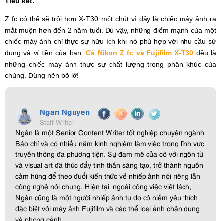
Tiểu kết:
Z fc có thể sẽ trội hơn X-T30 một chút vì đây là chiếc máy ảnh ra
mắt muộn hơn đến 2 năm tuổi. Dù vậy, những điểm mạnh của một
chiếc máy ảnh chỉ thực sự hữu ích khi nó phù hợp với nhu cầu sử
dụng và ví tiền của bạn.
Cả Nikon Z fc và Fujifilm X-T30
đều là
những chiếc máy ảnh thực sự chất lượng trong phân khúc của
chúng. Đừng nên bỏ lỡ!
Ngan Nguyen
Staff Writer
Ngân là một Senior Content Writer tốt nghiệp chuyên ngành
Báo chí và có nhiều năm kinh nghiệm làm việc trong lĩnh vực
truyền thông đa phương tiện. Sự đam mê của cô với ngôn từ
và visual art đã thúc đẩy tinh thần sáng tạo, trở thành nguồn
cảm hứng để theo đuổi kiến thức về nhiếp ảnh nói riêng lẫn
công nghệ nói chung. Hiện tại, ngoài công việc viết lách,
Ngân cũng là một người nhiếp ảnh tự do có niềm yêu thích
đặc biệt với máy ảnh Fujifilm và các thể loại ảnh chân dung
và phong cảnh.