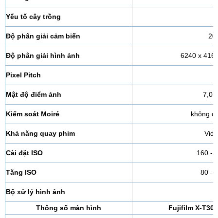
Yếu tố cây trồng
Độ phân giải cảm biến
26
Độ phân giải hình ảnh
6240 x 416
Pixel Pitch
Mật độ điểm ảnh
7,08
Kiểm soát Moiré
không có
Khả năng quay phim
Vide
Cài đặt ISO
160 - 
Tăng ISO
80 - 
Bộ xử lý hình ảnh
B
Thông số màn hình
Fujifilm X-T30