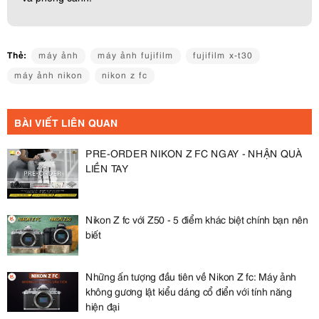
Thẻ:
máy ảnh
máy ảnh fujifilm
fujifilm x-t30
máy ảnh nikon
nikon z fc
BÀI VIẾT LIÊN QUAN
PRE-ORDER NIKON Z FC NGAY - NHẬN QUÀ
LIỀN TAY
Nikon Z fc với Z50 - 5 điểm khác biệt chính bạn nên
biết
Những ấn tượng đầu tiên về Nikon Z fc: Máy ảnh
không gương lật kiểu dáng cổ điển với tính năng
hiện đại