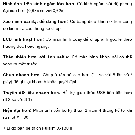
Hình ảnh trên kính ngắm lớn hơn:
Có kính ngắm với độ phóng
đại cao hơn (0,68x so với 0,62x).
Xác minh cài đặt dễ dàng hơn:
Có bảng điều khiển ở trên cùng
để kiểm tra các thông số chụp.
LCD linh hoạt hơn:
Có màn hình xoay để chụp ảnh góc lẻ theo
hướng dọc hoặc ngang.
Thân thiện hơn với ảnh selfie:
Có màn hình khớp nối có thể
xoay ra mặt trước.
Chụp nhanh hơn:
Chụp ở tần số cao hơn (11 so với 8 lần vỗ /
giây) để ghi lại khoảnh khắc quyết định.
Truyền dữ liệu nhanh hơn:
Hỗ trợ giao thức USB tiên tiến hơn
(3.2 so với 3.1).
Hiện đại hơn:
Phản ánh tiến bộ kỹ thuật 2 năm 4 tháng kể từ khi
ra mắt X-T30.
+ Lí do bạn sẽ thích Fujifilm X-T30 II: