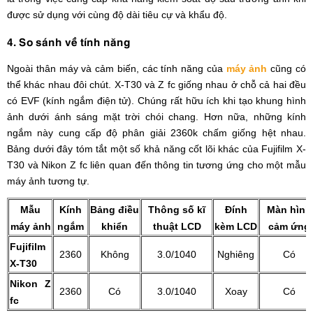
được sử dụng với cùng độ dài tiêu cự và khẩu độ.
4. So sánh về tính năng
Ngoài thân máy và cảm biến, các tính năng của
máy ảnh
cũng có
thể khác nhau đôi chút. X-T30 và Z fc giống nhau ở chỗ cả hai đều
có EVF (kính ngắm điện tử). Chúng rất hữu ích khi tạo khung hình
ảnh dưới ánh sáng mặt trời chói chang. Hơn nữa, những kính
ngắm này cung cấp độ phân giải 2360k chấm giống hệt nhau.
Bảng dưới đây tóm tắt một số khả năng cốt lõi khác của Fujifilm X-
T30 và Nikon Z fc liên quan đến thông tin tương ứng cho một mẫu
máy ảnh tương tự.
Mẫu
Kính
Bảng điều
Thông số kĩ
Đính
Màn hình
máy ảnh
ngắm
khiển
thuật LCD
kèm LCD
cảm ứng
Fujifilm
2360
Không
3.0/1040
Nghiêng
Có
X-T30
Nikon Z
2360
Có
3.0/1040
Xoay
Có
fc